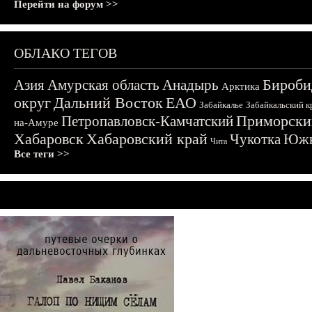
Перейти на форум >>
ОБЛАКО ТЕГОВ
Бироби
Азия
Амурская область
Анадырь
Арктика
округ
Дальний Восток
ЕАО
Забайкалье
Забайкальский к
Приморски
Петропавловск-Камчатский
на-Амуре
Хабаровск
Хабаровский край
Чукотка
Южн
Чита
Все теги >>