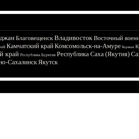
джан
Владивосток
Благовещенск
Восточный воен
Камчатский край
Комсомольск-на-Амуре
К
рай
Корякия
й край
Республика Саха (Якутия)
Са
Республика Бурятия
о-Сахалинск
Якутск