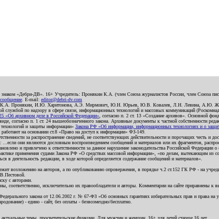
о знаком «Дебри-ДВ». 16+ Учредитель: Пронякин К.А. (член Союза журналистов России, член Союза писа
 сообщение
. E-mail:
editor@debri-dv.com
): К.А. Пронякин, И.Ю. Харитонова, А.Э. Мирмович, Ю.Н. Юрьев, Ю.В. Ковалев, Л.Н. Левина, А.Ю. Ж
 службой по надзору в сфере связи, информационных технологий и массовых коммуникаций (Роскомнадзо
5 «Об архивном деле в Российской Федерации»
, согласно п. 2 ст. 13 «Создание архивов». Основной фон
е, согласно п. 1 ст. 24 вышеобозначенного закона. Архивные документы к частной собственности редакци
ых технологий и защиты информации»
Закона РФ «Об информации, информационных технологиях и о защите
и работают на основании ст.8 «Право на доступ к информации» ФЗ-149.
етственности за распространение сведений, не соответствующих действительности и порочащих честь и д
 ...если они являются дословным воспроизведением сообщений и материалов или их фрагментов, распро
новлено и привлечено к ответственности за данное нарушение законодательства Российской Федерации о
актике применения судами Закона РФ «О средствах массовой информации», «по делам, вытекающим из со
ся в деятельность редакции, в ходе которой определяется содержание сообщений и материалов».
жит возложению на авторов, а по опубликованию опровержения, в порядке ч.2 ст.152 ГК РФ - на учредит
.В.Пестовой.
ску с авторами.
енны, соответственно, исключительно их правообладатели и авторы. Комментарии на сайте приравнены к
дерального закона от 12.06.2002 г. № 67-ФЗ «Об основных гарантиях избирательных прав и права на уча
дование) - едино - сайт, без оплаты - безвозмездно/бесплатно.
 актуальные темы, просветительские функции. Для мужчин и женщин. 16+ для детей старше 16 лет.