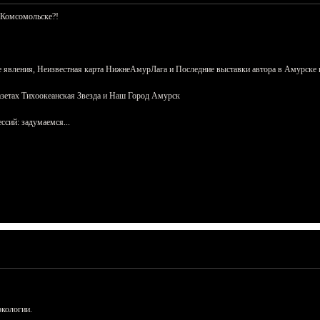
 Комсомольске?!
 явления, Неизвестная карта НижнеАмурЛага и Последние выставки автора в Амурске 
азетах Тихоокеанская Звезда и Наш Город Амурск
сий: задумаемся...
ркологии.