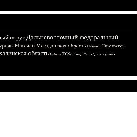
Дальневосточный федеральный
ный округ
Магадан
Магаданская область
урилы
Николаевск-
Находка
халинская область
ТОФ
Тында
Улан-Удэ
Уссурийск
Сибирь