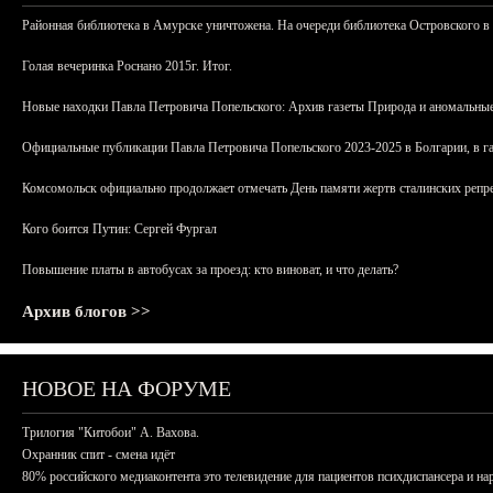
Районная библиотека в Амурске уничтожена. На очереди библиотека Островского в
Голая вечеринка Роснано 2015г. Итог.
Новые находки Павла Петровича Попельского: Архив газеты Природа и аномальные
Официальные публикации Павла Петровича Попельского 2023-2025 в Болгарии, в г
Комсомольск официально продолжает отмечать День памяти жертв сталинских репрес
Кого боится Путин: Сергей Фургал
Повышение платы в автобусах за проезд: кто виноват, и что делать?
Архив блогов >>
НОВОЕ НА ФОРУМЕ
Трилогия "Китобои" А. Вахова.
Охранник спит - смена идёт
80% российского медиаконтента это телевидение для пациентов психдиспансера и на