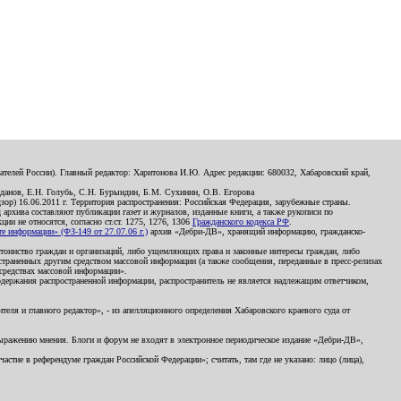
телей России). Главный редактор: Харитонова И.Ю. Адрес редакции: 680032, Хабаровский край,
данов, Е.Н. Голубь, С.Н. Бурындин, Б.М. Сухинин, О.В. Егорова
р) 16.06.2011 г. Территория распространения: Российская Федерация, зарубежные страны.
д архива составляют публикации газет и журналов, изданные книги, а также рукописи по
и не относятся, согласно ст.ст. 1275, 1276, 1306
Гражданского кодекса РФ
.
 информации» (ФЗ-149 от 27.07.06 г.)
архив «Дебри-ДВ», хранящий информацию, гражданско-
остоинство граждан и организаций, либо ущемляющих права и законные интересы граждан, либо
страненных другим средством массовой информации (а также сообщения, переданные в пресс-релизах
 средствах массовой информации».
держания распространенной информации, распространитель не является надлежащим ответчиком,
еля и главного редактор», - из апелляционного определения Хабаровского краевого суда от
 выражению мнения. Блоги и форум не входят в электронное периодическое издание «Дебри-ДВ»,
стие в референдуме граждан Российской Федерации»; считать, там где не указано: лицо (лица),