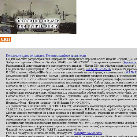
Пользовательское соглашение
,
Политика конфиденциальности
На данном сайте распространяется информация электронного периодического издания «Дебри-ДВ» с
Хабаровск, проспект 60-летия Октября, 88-46, т./ф.84212296081. Электронная приемная:
Отправить
Редакционный совет электронного периодического издания «Дебри-ДВ» (на общественных началах
Свидетельство о регистрации СМИ (Регистрационный номер)
ЭЛ № ФС77-45537
выдано Федеральной
В 2006 г. проект «Дебри-ДВ» был создан как электронный частный архив, в соответствии с
ФЗ № 12
дальневосточной (РФ) тематике. Доступ к архивным документам является открытым в электронном вид
Согласно ч.2. п.3. ст.17 «Ответственность за правонарушения в сфере информации, информационн
правовую ответственность за распространение информации не несет. Сайт и редакция основываются 
Согласно пп.3,4,6 ст.57 Закона РФ «О СМИ», «Редакция, главный редактор, журналист не несут отв
представляющих собой злоупотребление свободой массовой информации и (или) правами журналиста:
и информация государственных, общественных организаций и объединений), которое может быть уста
Согласно абз.3, п.13 Постановления Пленума Верховного Суда РФ №16 от 15 июня 2010 года «О пр
поскольку исходя из положений Закона РФ «О средствах массовой информации» не вправе вмешивать
Воспользуйтесь «Правом на ответ» (ст.46 Закона РФ «О СМИ»).
«В соответствии с положением ч.3 ст.196 ГПК РФ, обязанность компенсации морального вреда подле
22.08.2012 г. (дело №33-5325/2012) председательствующего И.И.Куликовой, судей С.И.Дорожко, Н
Мнения авторов материалов не всегда совпадают с позицией редакции. Редакция не вступает в перепи
Редакция не несет ответственность за содержание внешних ссылок и комментариев. За них ответств
ответственность за достоверность и наполняемость несут авторы.
Политические опросы/голосования проводятся согласно ч.2. ст.46 «Опросы общественного мнения» Фе
заказавшее (заказавших) проведение опроса и оплатившее (оплативших) указанную публикацию (обнаро
Часовой пояс сервера UTC+11 (AEST), фактически +8 мск.
Если вы обнаружили ошибки на сайте, пожалуйста,
сообщите нам об этом
.
Распространение информации о политической, социальной, духовной жизни общества, публикации на