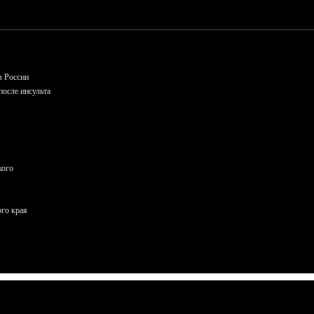
в России
осле инсульта
кого
ого края