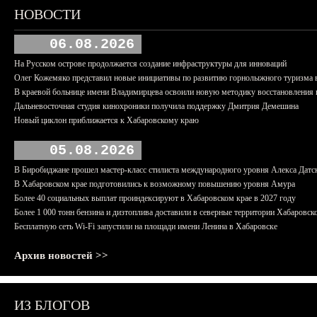
НОВОСТИ
06.08.2026
На Русском острове продолжается создание инфраструктуры для инноваций
Олег Кожемяко представил новые инициативы по развитию горнолыжного туризма 
В краевой больнице имени Владимирцева освоили новую методику восстановления п
Дальневосточная студия кинохроники получила поддержку Дмитрия Демешина
Новый циклон приближается к Хабаровскому краю
05.08.2026
В Биробиджане прошел мастер-класс стилиста международного уровня Алекса Датс
В Хабаровском крае подготовились к возможному повышению уровня Амура
Более 40 социальных выплат проиндексируют в Хабаровском крае в 2027 году
Более 1 000 тонн бензина и дизтоплива доставили в северные территории Хабаровск
Бесплатную сеть Wi-Fi запустили на площади имени Ленина в Хабаровске
Архив новостей >>
ИЗ БЛОГОВ