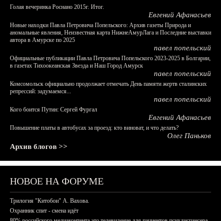
Голая вечеринка Роснано 2015г. Итог.
Евгений Афанасьев
Новые находки Павла Петровича Попельского: Архив газеты Природа и
аномальные явления, Неизвестная карта НижнеАмурЛага и Последние выставки
автора в Амурске по 2025
павел попельский
Официальные публикации Павла Петровича Попельского 2023-2025 в Болгарии,
в газетах Тихоокеанская Звезда и Наш Город Амурск
павел попельский
Комсомольск официально продолжает отмечать День памяти жертв сталинских
репрессий: задумаемся...
павел попельский
Кого боится Путин: Сергей Фургал
Евгений Афанасьев
Повышение платы в автобусах за проезд: кто виноват, и что делать?
Олег Паньков
Архив блогов >>
НОВОЕ НА ФОРУМЕ
Трилогия "Китобои" А. Вахова.
Охранник спит - смена идёт
80% российского медиаконтента это телевидение для пациентов психдиспансера