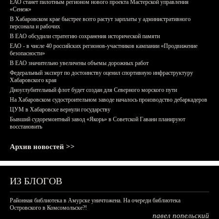
ЕАО станет пилотным регионом нового проекта Мастерской управления
«Сенеж»
В Хабаровском крае быстрее всего растут зарплаты у административного
персонала и рабочих
В ЕАО обсудили стратегию сохранения исторической памяти
ЕАО - в числе 40 российских регионов-участников кампании «Продвижение
безопасности»
В ЕАО значительно увеличены объемы дорожных работ
Федеральный эксперт по достоинству оценил спортивную инфраструктуру
Хабаровского края
Дноуглубительный флот будет создан для Северного морского пути
На Хабаровском судостроительном заводе началось производство дебаркадеров
ЦУМ в Хабаровске вернули государству
Бывший судоремонтный завод «Якорь» в Советской Гавани планируют
восстановить
Архив новостей >>
ИЗ БЛОГОВ
Районная библиотека в Амурске уничтожена. На очереди библиотека
Островского в Комсомольске?!
павел попельский