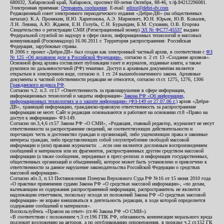
680032, Хабаровский край, Хабаровск, проспект 60-летия Октября, 88-46, т./ф.84212296081.
Электронная приемная:
Отправить сообщение
. E-mail:
editor@debri-dv.com
Редакционный совет электронного периодического издания «Дебри-ДВ» (на общественных
началах): К.А. Пронякин, И.Ю. Харитонова, А.Э. Мирмович, Ю.Н. Юрьев, Ю.В. Ковалев,
Л.Н. Левина, А.Ю. Жданов, Е.Н. Голубь, С.Н. Бурындин, Б.М. Сухинин, О.В. Егорова
Свидетельство о регистрации СМИ (Регистрационный номер)
ЭЛ № ФС77-45537
выдано
Федеральной службой по надзору в сфере связи, информационных технологий и массовых
коммуникаций (Роскомнадзор) 16.06.2011 г. Территория распространения: Российская
Федерация, зарубежные страны.
В 2006 г. проект «Дебри-ДВ» был создан как электронный частный архив, в соответствии с
ФЗ
№ 125 «Об архивном деле в Российской Федерации»
, согласно п. 2 ст. 13 «Создание архивов».
Основной фонд архива составляют публикации газет и журналов, изданные книги, а также
рукописи по дальневосточной (РФ) тематике. Доступ к архивным документам является
открытым в электронном виде, согласно п. 1 ст. 24 вышеобозначенного закона. Архивные
документы к частной собственности редакции не относятся, согласно ст.ст. 1275, 1276, 1306
Гражданского кодекса РФ
.
Согласно ч.2. п.3. ст.17 «Ответственность за правонарушения в сфере информации,
информационных технологий и защиты информации»
Закона РФ «Об информации,
информационных технологиях и о защите информации» (ФЗ-149 от 27.07.06 г.)
архив «Дебри-
ДВ», хранящий информацию, гражданско-правовую ответственность за распространение
информации не несет. Сайт и редакция основываются и работают на основании ст.8 «Право на
доступ к информации» ФЗ-149.
Согласно пп.3,4,6 ст.57 Закона РФ «О СМИ», «Редакция, главный редактор, журналист не несут
ответственности за распространение сведений, не соответствующих действительности и
порочащих честь и достоинство граждан и организаций, либо ущемляющих права и законные
интересы граждан, либо представляющих собой злоупотребление свободой массовой
информации и (или) правами журналиста: ...если они являются дословным воспроизведением
сообщений и материалов или их фрагментов, распространенных другим средством массовой
информации (а также сообщения, переданные в пресс-релизах и информация государственных,
общественных организаций и объединений), которое может быть установлено и привлечено к
ответственности за данное нарушение законодательства Российской Федерации о средствах
массовой информации».
Согласно абз.3, п.13 Постановления Пленума Верховного Суда РФ №16 от 15 июня 2010 года
«О практике применения судами Закона РФ «О средствах массовой информации», «по делам,
вытекающим из содержания распространенной информации, распространитель не является
надлежащим ответчиком, поскольку исходя из положений Закона РФ «О средствах массовой
информации» не вправе вмешиваться в деятельность редакции, в ходе которой определяется
содержание сообщений и материалов».
Воспользуйтесь «Правом на ответ» (ст.46 Закона РФ «О СМИ»).
«В соответствии с положением ч.3 ст.196 ГПК РФ, обязанность компенсации морального вреда
подлежит возложению на авторов, а по опубликованию опровержения, в порядке ч.2 ст.152 ГК