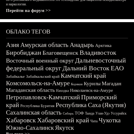
и наркологии.
Перейти на форум >>
ОБЛАКО ТЕГОВ
Азия
Амурская область
Анадырь
Арктика
Биробиджан
Владивосток
Благовещенск
Дальневосточный
Восточный военный округ
федеральный округ
Дальний Восток
ЕАО
Камчатский край
Забайкалье
Забайкальский край
Комсомольск-на-Амуре
Магадан
Курилы
Корякия
Магаданская область
Николаевск-на-Амуре
Находка
Приморский
Петропавловск-Камчатский
край
Республика Саха (Якутия)
Республика Бурятия
Сахалинская область
ТОФ
Тында
Улан-Удэ
Уссурийск
Сибирь
Хабаровск
Хабаровский край
Чукотка
Чита
Южно-Сахалинск
Якутск