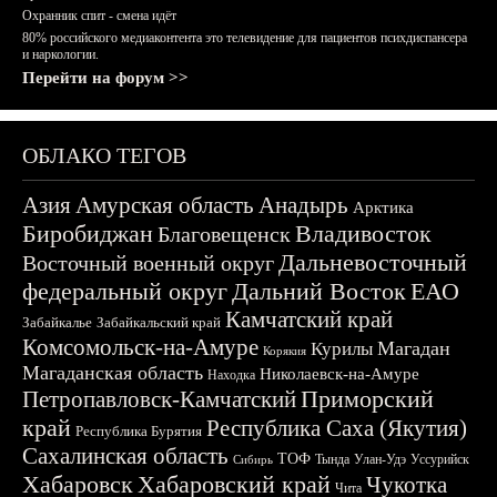
Охранник спит - смена идёт
80% российского медиаконтента это телевидение для пациентов психдиспансера
и наркологии.
Перейти на форум >>
ОБЛАКО ТЕГОВ
Азия
Амурская область
Анадырь
Арктика
Биробиджан
Владивосток
Благовещенск
Дальневосточный
Восточный военный округ
федеральный округ
Дальний Восток
ЕАО
Камчатский край
Забайкалье
Забайкальский край
Комсомольск-на-Амуре
Магадан
Курилы
Корякия
Магаданская область
Николаевск-на-Амуре
Находка
Приморский
Петропавловск-Камчатский
край
Республика Саха (Якутия)
Республика Бурятия
Сахалинская область
ТОФ
Тында
Улан-Удэ
Уссурийск
Сибирь
Хабаровск
Хабаровский край
Чукотка
Чита