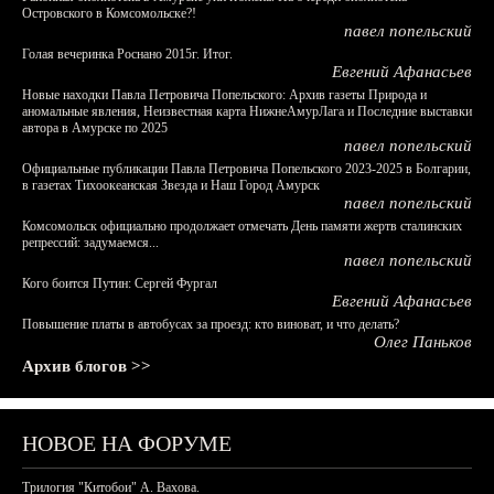
Островского в Комсомольске?!
павел попельский
Голая вечеринка Роснано 2015г. Итог.
Евгений Афанасьев
Новые находки Павла Петровича Попельского: Архив газеты Природа и
аномальные явления, Неизвестная карта НижнеАмурЛага и Последние выставки
автора в Амурске по 2025
павел попельский
Официальные публикации Павла Петровича Попельского 2023-2025 в Болгарии,
в газетах Тихоокеанская Звезда и Наш Город Амурск
павел попельский
Комсомольск официально продолжает отмечать День памяти жертв сталинских
репрессий: задумаемся...
павел попельский
Кого боится Путин: Сергей Фургал
Евгений Афанасьев
Повышение платы в автобусах за проезд: кто виноват, и что делать?
Олег Паньков
Архив блогов >>
НОВОЕ НА ФОРУМЕ
Трилогия "Китобои" А. Вахова.