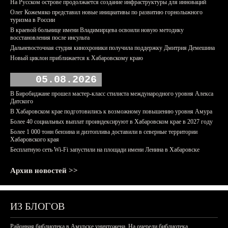
На Русском острове продолжается создание инфраструктуры для инноваций
Олег Кожемяко представил новые инициативы по развитию горнолыжного
туризма в России
В краевой больнице имени Владимирцева освоили новую методику
восстановления после инсульта
Дальневосточная студия кинохроники получила поддержку Дмитрия Демешина
Новый циклон приближается к Хабаровскому краю
05.08.2026
В Биробиджане прошел мастер-класс стилиста международного уровня Алекса
Датского
В Хабаровском крае подготовились к возможному повышению уровня Амура
Более 40 социальных выплат проиндексируют в Хабаровском крае в 2027 году
Более 1 000 тонн бензина и дизтоплива доставили в северные территории
Хабаровского края
Бесплатную сеть Wi-Fi запустили на площади имени Ленина в Хабаровске
Архив новостей >>
ИЗ БЛОГОВ
Районная библиотека в Амурске уничтожена. На очереди библиотека