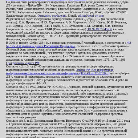
На данном сайте распространяется информация электронного периодического издания «Дебри-
ДВ» со знаком «Дебри-ДВ». 16+ Учредитель: Пронякин К.А. (член Союза журналистов
России, член Союза писателей России). Главный редактор: Харитонова И.Ю. Адрес редакции:
680032, Хабаровский край, Хабаровск, проспект 60-летия Октября, 88-46, т./ф.84212296081.
Электронная приемная:
Отправить сообщение
. E-mail:
editor@debri-dv.com
Редакционный совет электронного периодического издания «Дебри-ДВ» (на общественных
началах): К.А. Пронякин, И.Ю. Харитонова, А.Э. Мирмович, Ю.Н. Юрьев, Ю.В. Ковалев,
Л.Н. Левина, А.Ю. Жданов, Е.Н. Голубь, С.Н. Бурындин, Б.М. Сухинин, О.В. Егорова
Свидетельство о регистрации СМИ (Регистрационный номер)
ЭЛ № ФС77-45537
выдано
Федеральной службой по надзору в сфере связи, информационных технологий и массовых
коммуникаций (Роскомнадзор) 16.06.2011 г. Территория распространения: Российская
Федерация, зарубежные страны.
В 2006 г. проект «Дебри-ДВ» был создан как электронный частный архив, в соответствии с
ФЗ
№ 125 «Об архивном деле в Российской Федерации»
, согласно п. 2 ст. 13 «Создание архивов».
Основной фонд архива составляют публикации газет и журналов, изданные книги, а также
рукописи по дальневосточной (РФ) тематике. Доступ к архивным документам является
открытым в электронном виде, согласно п. 1 ст. 24 вышеобозначенного закона. Архивные
документы к частной собственности редакции не относятся, согласно ст.ст. 1275, 1276, 1306
Гражданского кодекса РФ
.
Согласно ч.2. п.3. ст.17 «Ответственность за правонарушения в сфере информации,
информационных технологий и защиты информации»
Закона РФ «Об информации,
информационных технологиях и о защите информации» (ФЗ-149 от 27.07.06 г.)
архив «Дебри-
ДВ», хранящий информацию, гражданско-правовую ответственность за распространение
информации не несет. Сайт и редакция основываются и работают на основании ст.8 «Право на
доступ к информации» ФЗ-149.
Согласно пп.3,4,6 ст.57 Закона РФ «О СМИ», «Редакция, главный редактор, журналист не несут
ответственности за распространение сведений, не соответствующих действительности и
порочащих честь и достоинство граждан и организаций, либо ущемляющих права и законные
интересы граждан, либо представляющих собой злоупотребление свободой массовой
информации и (или) правами журналиста: ...если они являются дословным воспроизведением
сообщений и материалов или их фрагментов, распространенных другим средством массовой
информации (а также сообщения, переданные в пресс-релизах и информация государственных,
общественных организаций и объединений), которое может быть установлено и привлечено к
ответственности за данное нарушение законодательства Российской Федерации о средствах
массовой информации».
Согласно абз.3, п.13 Постановления Пленума Верховного Суда РФ №16 от 15 июня 2010 года
«О практике применения судами Закона РФ «О средствах массовой информации», «по делам,
вытекающим из содержания распространенной информации, распространитель не является
надлежащим ответчиком, поскольку исходя из положений Закона РФ «О средствах массовой
информации» не вправе вмешиваться в деятельность редакции, в ходе которой определяется
содержание сообщений и материалов».