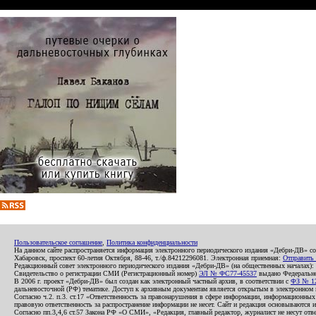
Пользовательское соглашение
,
Политика конфиденциальности
На данном сайте распространяется информация электронного периодического издания «Дебри-ДВ» с
Хабаровск, проспект 60-летия Октября, 88-46, т./ф.84212296081. Электронная приемная:
Отправить
Редакционный совет электронного периодического издания «Дебри-ДВ» (на общественных началах
Свидетельство о регистрации СМИ (Регистрационный номер)
ЭЛ № ФС77-45537
выдано Федеральной
В 2006 г. проект «Дебри-ДВ» был создан как электронный частный архив, в соответствии с
ФЗ № 12
дальневосточной (РФ) тематике. Доступ к архивным документам является открытым в электронном вид
Согласно ч.2. п.3. ст.17 «Ответственность за правонарушения в сфере информации, информационн
правовую ответственность за распространение информации не несет. Сайт и редакция основываются 
Согласно пп.3,4,6 ст.57 Закона РФ «О СМИ», «Редакция, главный редактор, журналист не несут отв