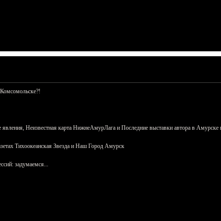
 Комсомольске?!
 явления, Неизвестная карта НижнеАмурЛага и Последние выставки автора в Амурске 
азетах Тихоокеанская Звезда и Наш Город Амурск
сий: задумаемся...