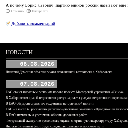
А почему Борис Львович ,партию единой россии называют ещё 
Ответить
Цитировать
Добавить комментарий
НОВОСТИ
08.08.2026
Дмитрий Демешин объявил режим повышенной готовности в Хабаровске
07.08.2026
ЕАО станет пилотным регионом нового проекта Мастерской управления «Сенеж»
В Хабаровском крае быстрее всего растут зарплаты у административного персонала 
В ЕАО обсудили стратегию сохранения исторической памяти
ЕАО - в числе 40 российских регионов-участников кампании «Продвижение безопас
В ЕАО значительно увеличены объемы дорожных работ
Федеральный эксперт по достоинству оценил спортивную инфраструктуру Хабаровс
Дноуглубительный флот будет создан для Северного морского пути