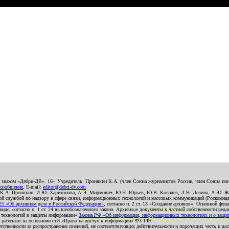
о знаком «Дебри-ДВ». 16+ Учредитель: Пронякин К.А. (член Союза журналистов России, член Союза писа
 сообщение
. E-mail:
editor@debri-dv.com
): К.А. Пронякин, И.Ю. Харитонова, А.Э. Мирмович, Ю.Н. Юрьев, Ю.В. Ковалев, Л.Н. Левина, А.Ю. Ж
 службой по надзору в сфере связи, информационных технологий и массовых коммуникаций (Роскомнадзо
5 «Об архивном деле в Российской Федерации»
, согласно п. 2 ст. 13 «Создание архивов». Основной фон
е, согласно п. 1 ст. 24 вышеобозначенного закона. Архивные документы к частной собственности редакци
ых технологий и защиты информации»
Закона РФ «Об информации, информационных технологиях и о защите
и работают на основании ст.8 «Право на доступ к информации» ФЗ-149.
етственности за распространение сведений, не соответствующих действительности и порочащих честь и д