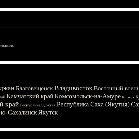
ркологии.
джан
Владивосток
Благовещенск
Восточный воен
Камчатский край
Комсомольск-на-Амуре
К
рай
Корякия
й край
Республика Саха (Якутия)
Са
Республика Бурятия
о-Сахалинск
Якутск