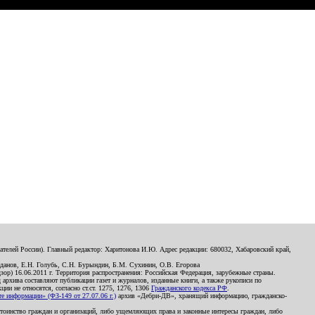
телей России). Главный редактор: Харитонова И.Ю. Адрес редакции: 680032, Хабаровский край,
данов, Е.Н. Голубь, С.Н. Бурындин, Б.М. Сухинин, О.В. Егорова
р) 16.06.2011 г. Территория распространения: Российская Федерация, зарубежные страны.
д архива составляют публикации газет и журналов, изданные книги, а также рукописи по
и не относятся, согласно ст.ст. 1275, 1276, 1306
Гражданского кодекса РФ
.
 информации» (ФЗ-149 от 27.07.06 г.)
архив «Дебри-ДВ», хранящий информацию, гражданско-
остоинство граждан и организаций, либо ущемляющих права и законные интересы граждан, либо