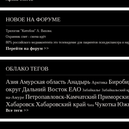
НОВОЕ НА ФОРУМЕ
Трилогия "Китобои" А. Вахова.
Охранник спит - смена идёт
80% российского медиаконтента это телевидение для пациентов психдиспансера и на
Перейти на форум >>
ОБЛАКО ТЕГОВ
Бироби
Азия
Амурская область
Анадырь
Арктика
округ
Дальний Восток
ЕАО
Забайкалье
Забайкальский к
Приморски
Петропавловск-Камчатский
на-Амуре
Хабаровск
Хабаровский край
Чукотка
Южн
Чита
Все теги >>