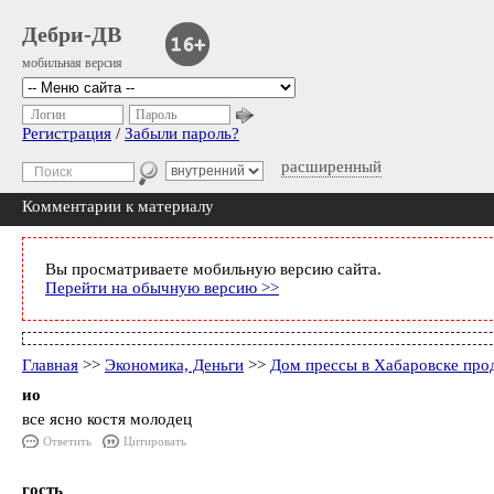
Дебри-ДВ
мобильная версия
Логин
Пароль
Регистрация
/
Забыли пароль?
расширенный
Комментарии к материалу
Вы просматриваете мобильную версию сайта.
Перейти на обычную версию >>
Главная
>>
Экономика, Деньги
>>
Дом прессы в Хабаровске про
ио
все ясно костя молодец
Ответить
Цитировать
гость