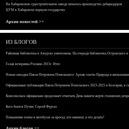
На Хабаровском судостроительном заводе началось производство дебаркадеров
ЦУМ в Хабаровске вернули государству
Архив новостей >>
ИЗ БЛОГОВ
Районная библиотека в Амурске уничтожена. На очереди библиотека Островского в
Голая вечеринка Роснано 2015г. Итог.
Новые находки Павла Петровича Попельского: Архив газеты Природа и аномальные
Официальные публикации Павла Петровича Попельского 2023-2025 в Болгарии, в г
Комсомольск официально продолжает отмечать День памяти жертв сталинских репрес
Кого боится Путин: Сергей Фургал
Повышение платы в автобусах за проезд: кто виноват, и что делать?
Архив блогов >>