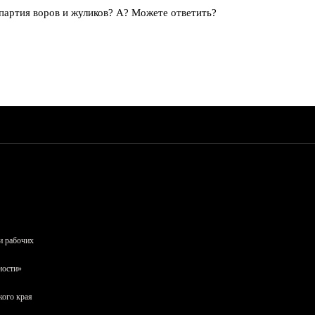
партия воров и жуликов? А? Можете ответить?
и рабочих
ности»
кого края