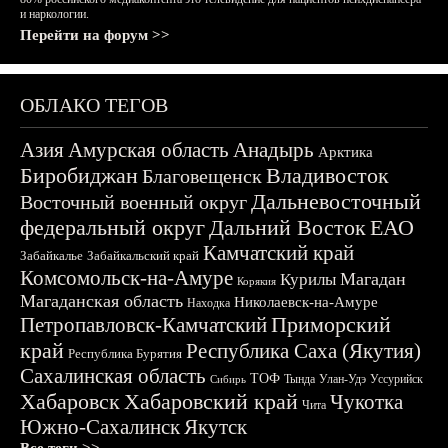
и наркологии.
Перейти на форум >>
ОБЛАКО ТЕГОВ
Азия
Амурская область
Анадырь
Арктика
Биробиджан
Владивосток
Благовещенск
Дальневосточный
Восточный военный округ
федеральный округ
Дальний Восток
ЕАО
Камчатский край
Забайкалье
Забайкальский край
Комсомольск-на-Амуре
Магадан
Курилы
Корякия
Магаданская область
Николаевск-на-Амуре
Находка
Приморский
Петропавловск-Камчатский
край
Республика Саха (Якутия)
Республика Бурятия
Сахалинская область
ТОФ
Тында
Улан-Удэ
Уссурийск
Сибирь
Хабаровск
Хабаровский край
Чукотка
Чита
Южно-Сахалинск
Якутск