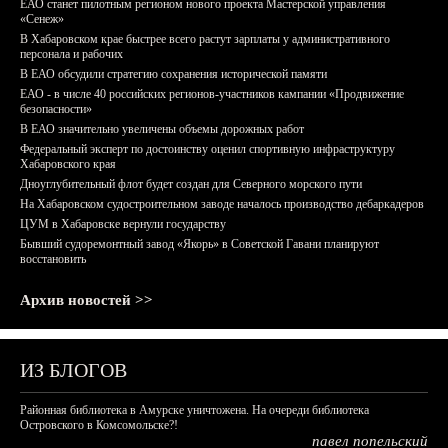
ЕАО станет пилотным регионом нового проекта Мастерской управления
«Сенеж»
В Хабаровском крае быстрее всего растут зарплаты у административного
персонала и рабочих
В ЕАО обсудили стратегию сохранения исторической памяти
ЕАО - в числе 40 российских регионов-участников кампании «Продвижение
безопасности»
В ЕАО значительно увеличены объемы дорожных работ
Федеральный эксперт по достоинству оценил спортивную инфраструктуру
Хабаровского края
Дноуглубительный флот будет создан для Северного морского пути
На Хабаровском судостроительном заводе началось производство дебаркадеров
ЦУМ в Хабаровске вернули государству
Бывший судоремонтный завод «Якорь» в Советской Гавани планируют
восстановить
Архив новостей >>
ИЗ БЛОГОВ
Районная библиотека в Амурске уничтожена. На очереди библиотека
Островского в Комсомольске?!
павел попельский