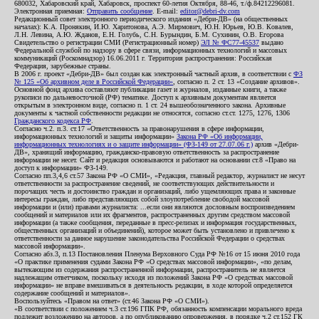
680032, Хабаровский край, Хабаровск, проспект 60-летия Октября, 88-46, т./ф.84212296081.
Электронная приемная:
Отправить сообщение
. E-mail:
editor@debri-dv.com
Редакционный совет электронного периодического издания «Дебри-ДВ» (на общественных
началах): К.А. Пронякин, И.Ю. Харитонова, А.Э. Мирмович, Ю.Н. Юрьев, Ю.В. Ковалев,
Л.Н. Левина, А.Ю. Жданов, Е.Н. Голубь, С.Н. Бурындин, Б.М. Сухинин, О.В. Егорова
Свидетельство о регистрации СМИ (Регистрационный номер)
ЭЛ № ФС77-45537
выдано
Федеральной службой по надзору в сфере связи, информационных технологий и массовых
коммуникаций (Роскомнадзор) 16.06.2011 г. Территория распространения: Российская
Федерация, зарубежные страны.
В 2006 г. проект «Дебри-ДВ» был создан как электронный частный архив, в соответствии с
ФЗ
№ 125 «Об архивном деле в Российской Федерации»
, согласно п. 2 ст. 13 «Создание архивов».
Основной фонд архива составляют публикации газет и журналов, изданные книги, а также
рукописи по дальневосточной (РФ) тематике. Доступ к архивным документам является
открытым в электронном виде, согласно п. 1 ст. 24 вышеобозначенного закона. Архивные
документы к частной собственности редакции не относятся, согласно ст.ст. 1275, 1276, 1306
Гражданского кодекса РФ
.
Согласно ч.2. п.3. ст.17 «Ответственность за правонарушения в сфере информации,
информационных технологий и защиты информации»
Закона РФ «Об информации,
информационных технологиях и о защите информации» (ФЗ-149 от 27.07.06 г.)
архив «Дебри-
ДВ», хранящий информацию, гражданско-правовую ответственность за распространение
информации не несет. Сайт и редакция основываются и работают на основании ст.8 «Право на
доступ к информации» ФЗ-149.
Согласно пп.3,4,6 ст.57 Закона РФ «О СМИ», «Редакция, главный редактор, журналист не несут
ответственности за распространение сведений, не соответствующих действительности и
порочащих честь и достоинство граждан и организаций, либо ущемляющих права и законные
интересы граждан, либо представляющих собой злоупотребление свободой массовой
информации и (или) правами журналиста: ...если они являются дословным воспроизведением
сообщений и материалов или их фрагментов, распространенных другим средством массовой
информации (а также сообщения, переданные в пресс-релизах и информация государственных,
общественных организаций и объединений), которое может быть установлено и привлечено к
ответственности за данное нарушение законодательства Российской Федерации о средствах
массовой информации».
Согласно абз.3, п.13 Постановления Пленума Верховного Суда РФ №16 от 15 июня 2010 года
«О практике применения судами Закона РФ «О средствах массовой информации», «по делам,
вытекающим из содержания распространенной информации, распространитель не является
надлежащим ответчиком, поскольку исходя из положений Закона РФ «О средствах массовой
информации» не вправе вмешиваться в деятельность редакции, в ходе которой определяется
содержание сообщений и материалов».
Воспользуйтесь «Правом на ответ» (ст.46 Закона РФ «О СМИ»).
«В соответствии с положением ч.3 ст.196 ГПК РФ, обязанность компенсации морального вреда
подлежит возложению на авторов, а по опубликованию опровержения, в порядке ч.2 ст.152 ГК