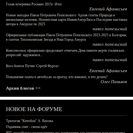
Голая вечеринка Роснано 2015г. Итог.
Евгений Афанасьев
Новые находки Павла Петровича Попельского: Архив газеты Природа и
аномальные явления, Неизвестная карта НижнеАмурЛага и Последние выставки
автора в Амурске по 2025
павел попельский
Официальные публикации Павла Петровича Попельского 2023-2025 в Болгарии,
в газетах Тихоокеанская Звезда и Наш Город Амурск
павел попельский
Комсомольск официально продолжает отмечать День памяти жертв сталинских
репрессий: задумаемся...
павел попельский
Кого боится Путин: Сергей Фургал
Евгений Афанасьев
Повышение платы в автобусах за проезд: кто виноват, и что делать?
Олег Паньков
Архив блогов >>
НОВОЕ НА ФОРУМЕ
Трилогия "Китобои" А. Вахова.
Охранник спит - смена идёт
80% российского медиаконтента это телевидение для пациентов психдиспансера