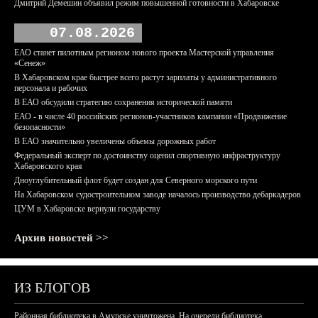
Дмитрий Демешин объявил режим повышенной готовности в Хабаровске
07.08.2026
ЕАО станет пилотным регионом нового проекта Мастерской управления
«Сенеж»
В Хабаровском крае быстрее всего растут зарплаты у административного
персонала и рабочих
В ЕАО обсудили стратегию сохранения исторической памяти
ЕАО - в числе 40 российских регионов-участников кампании «Продвижение
безопасности»
В ЕАО значительно увеличены объемы дорожных работ
Федеральный эксперт по достоинству оценил спортивную инфраструктуру
Хабаровского края
Дноуглубительный флот будет создан для Северного морского пути
На Хабаровском судостроительном заводе началось производство дебаркадеров
ЦУМ в Хабаровске вернули государству
Архив новостей >>
ИЗ БЛОГОВ
Районная библиотека в Амурске уничтожена. На очереди библиотека