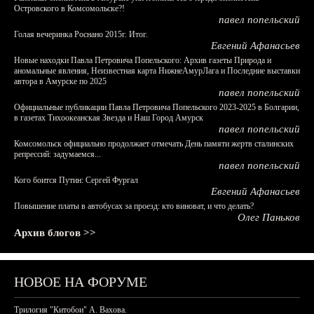
Островского в Комсомольске?!
павел попельский
Голая вечеринка Роснано 2015г. Итог.
Евгений Афанасьев
Новые находки Павла Петровича Попельского: Архив газеты Природа и
аномальные явления, Неизвестная карта НижнеАмурЛага и Последние выставки
автора в Амурске по 2025
павел попельский
Официальные публикации Павла Петровича Попельского 2023-2025 в Болгарии,
в газетах Тихоокеанская Звезда и Наш Город Амурск
павел попельский
Комсомольск официально продолжает отмечать День памяти жертв сталинских
репрессий: задумаемся...
павел попельский
Кого боится Путин: Сергей Фургал
Евгений Афанасьев
Повышение платы в автобусах за проезд: кто виноват, и что делать?
Олег Паньков
Архив блогов >>
НОВОЕ НА ФОРУМЕ
Трилогия "Китобои" А. Вахова.