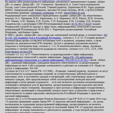
На данном сайте распространяется информация электронного периодического издания «Дебри-
ДВ» со знаком «Дебри-ДВ». 16+ Учредитель: Пронякин К.А. (член Союза журналистов
России, член Союза писателей России). Главный редактор: Харитонова И.Ю. Адрес редакции:
680032, Хабаровский край, Хабаровск, проспект 60-летия Октября, 88-46, т./ф.84212296081.
Электронная приемная:
Отправить сообщение
. E-mail:
editor@debri-dv.com
Редакционный совет электронного периодического издания «Дебри-ДВ» (на общественных
началах): К.А. Пронякин, И.Ю. Харитонова, А.Э. Мирмович, Ю.Н. Юрьев, Ю.В. Ковалев,
Л.Н. Левина, А.Ю. Жданов, Е.Н. Голубь, С.Н. Бурындин, Б.М. Сухинин, О.В. Егорова
Свидетельство о регистрации СМИ (Регистрационный номер)
ЭЛ № ФС77-45537
выдано
Федеральной службой по надзору в сфере связи, информационных технологий и массовых
коммуникаций (Роскомнадзор) 16.06.2011 г. Территория распространения: Российская
Федерация, зарубежные страны.
В 2006 г. проект «Дебри-ДВ» был создан как электронный частный архив, в соответствии с
ФЗ
№ 125 «Об архивном деле в Российской Федерации»
, согласно п. 2 ст. 13 «Создание архивов».
Основной фонд архива составляют публикации газет и журналов, изданные книги, а также
рукописи по дальневосточной (РФ) тематике. Доступ к архивным документам является
открытым в электронном виде, согласно п. 1 ст. 24 вышеобозначенного закона. Архивные
документы к частной собственности редакции не относятся, согласно ст.ст. 1275, 1276, 1306
Гражданского кодекса РФ
.
Согласно ч.2. п.3. ст.17 «Ответственность за правонарушения в сфере информации,
информационных технологий и защиты информации»
Закона РФ «Об информации,
информационных технологиях и о защите информации» (ФЗ-149 от 27.07.06 г.)
архив «Дебри-
ДВ», хранящий информацию, гражданско-правовую ответственность за распространение
информации не несет. Сайт и редакция основываются и работают на основании ст.8 «Право на
доступ к информации» ФЗ-149.
Согласно пп.3,4,6 ст.57 Закона РФ «О СМИ», «Редакция, главный редактор, журналист не несут
ответственности за распространение сведений, не соответствующих действительности и
порочащих честь и достоинство граждан и организаций, либо ущемляющих права и законные
интересы граждан, либо представляющих собой злоупотребление свободой массовой
информации и (или) правами журналиста: ...если они являются дословным воспроизведением
сообщений и материалов или их фрагментов, распространенных другим средством массовой
информации (а также сообщения, переданные в пресс-релизах и информация государственных,
общественных организаций и объединений), которое может быть установлено и привлечено к
ответственности за данное нарушение законодательства Российской Федерации о средствах
массовой информации».
Согласно абз.3, п.13 Постановления Пленума Верховного Суда РФ №16 от 15 июня 2010 года
«О практике применения судами Закона РФ «О средствах массовой информации», «по делам,
вытекающим из содержания распространенной информации, распространитель не является
надлежащим ответчиком, поскольку исходя из положений Закона РФ «О средствах массовой
информации» не вправе вмешиваться в деятельность редакции, в ходе которой определяется
содержание сообщений и материалов».