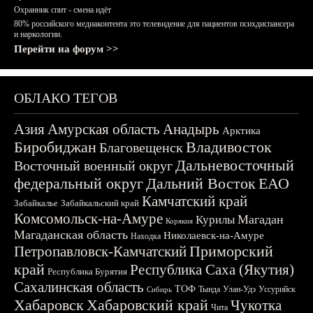
Охранник спит - смена идёт
80% российского медиаконтента это телевидение для пациентов психдиспансера
и наркологии.
Перейти на форум >>
ОБЛАКО ТЕГОВ
Азия
Амурская область
Анадырь
Арктика
Биробиджан
Владивосток
Благовещенск
Дальневосточный
Восточный военный округ
федеральный округ
Дальний Восток
ЕАО
Камчатский край
Забайкалье
Забайкальский край
Комсомольск-на-Амуре
Магадан
Курилы
Корякия
Магаданская область
Николаевск-на-Амуре
Находка
Приморский
Петропавловск-Камчатский
край
Республика Саха (Якутия)
Республика Бурятия
Сахалинская область
ТОФ
Тында
Улан-Удэ
Уссурийск
Сибирь
Хабаровск
Хабаровский край
Чукотка
Чита