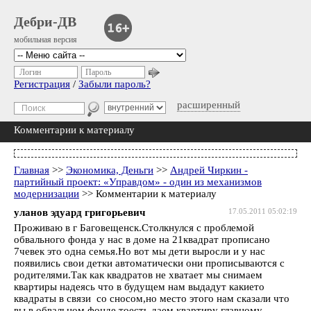
Дебри-ДВ
мобильная версия
Логин
Пароль
Регистрация
/
Забыли пароль?
расширенный
Комментарии к материалу
Главная
>>
Экономика, Деньги
>>
Андрей Чиркин -
партийный проект: «Управдом» - один из механизмов
модернизации
>> Комментарии к материалу
уланов эдуард григорьевич
17.05.2011 05:02:19
Проживаю в г Баговещенск.Столкнулся с проблемой
обвального фонда у нас в доме на 21квадрат прописано
7чевек это одна семья.Но вот мы дети выросли и у нас
появились свои детки автоматически они прописываются с
родителями.Так как квадратов не хватает мы снимаем
квартиры надеясь что в будущем нам выдадут какието
квадраты в связи со сносом,но место этого нам сказали что
вы в обвальном фонде тоесть даем квартиру главному