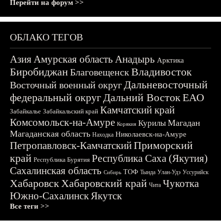
Перейти на форум >>
ОБЛАКО ТЕГОВ
Азия
Амурская область
Анадырь
Арктика
Биробиджан
Владивосток
Благовещенск
Дальневосточный
Восточный военный округ
федеральный округ
Дальний Восток
ЕАО
Камчатский край
Забайкалье
Забайкальский край
Комсомольск-на-Амуре
Магадан
Курилы
Корякия
Магаданская область
Николаевск-на-Амуре
Находка
Приморский
Петропавловск-Камчатский
край
Республика Саха (Якутия)
Республика Бурятия
Сахалинская область
ТОФ
Тында
Улан-Удэ
Уссурийск
Сибирь
Хабаровск
Хабаровский край
Чукотка
Чита
Южно-Сахалинск
Якутск
Все теги >>