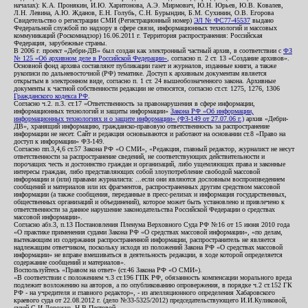
началах): К.А. Пронякин, И.Ю. Харитонова, А.Э. Мирмович, Ю.Н. Юрьев, Ю.В. Ковалев,
Л.Н. Левина, А.Ю. Жданов, Е.Н. Голубь, С.Н. Бурындин, Б.М. Сухинин, О.В. Егорова
Свидетельство о регистрации СМИ (Регистрационный номер)
ЭЛ № ФС77-45537
выдано
Федеральной службой по надзору в сфере связи, информационных технологий и массовых
коммуникаций (Роскомнадзор) 16.06.2011 г. Территория распространения: Российская
Федерация, зарубежные страны.
В 2006 г. проект «Дебри-ДВ» был создан как электронный частный архив, в соответствии с
ФЗ
№ 125 «Об архивном деле в Российской Федерации»
, согласно п. 2 ст. 13 «Создание архивов».
Основной фонд архива составляют публикации газет и журналов, изданные книги, а также
рукописи по дальневосточной (РФ) тематике. Доступ к архивным документам является
открытым в электронном виде, согласно п. 1 ст. 24 вышеобозначенного закона. Архивные
документы к частной собственности редакции не относятся, согласно ст.ст. 1275, 1276, 1306
Гражданского кодекса РФ
.
Согласно ч.2. п.3. ст.17 «Ответственность за правонарушения в сфере информации,
информационных технологий и защиты информации»
Закона РФ «Об информации,
информационных технологиях и о защите информации» (ФЗ-149 от 27.07.06 г.)
архив «Дебри-
ДВ», хранящий информацию, гражданско-правовую ответственность за распространение
информации не несет. Сайт и редакция основываются и работают на основании ст.8 «Право на
доступ к информации» ФЗ-149.
Согласно пп.3,4,6 ст.57 Закона РФ «О СМИ», «Редакция, главный редактор, журналист не несут
ответственности за распространение сведений, не соответствующих действительности и
порочащих честь и достоинство граждан и организаций, либо ущемляющих права и законные
интересы граждан, либо представляющих собой злоупотребление свободой массовой
информации и (или) правами журналиста: ...если они являются дословным воспроизведением
сообщений и материалов или их фрагментов, распространенных другим средством массовой
информации (а также сообщения, переданные в пресс-релизах и информация государственных,
общественных организаций и объединений), которое может быть установлено и привлечено к
ответственности за данное нарушение законодательства Российской Федерации о средствах
массовой информации».
Согласно абз.3, п.13 Постановления Пленума Верховного Суда РФ №16 от 15 июня 2010 года
«О практике применения судами Закона РФ «О средствах массовой информации», «по делам,
вытекающим из содержания распространенной информации, распространитель не является
надлежащим ответчиком, поскольку исходя из положений Закона РФ «О средствах массовой
информации» не вправе вмешиваться в деятельность редакции, в ходе которой определяется
содержание сообщений и материалов».
Воспользуйтесь «Правом на ответ» (ст.46 Закона РФ «О СМИ»).
«В соответствии с положением ч.3 ст.196 ГПК РФ, обязанность компенсации морального вреда
подлежит возложению на авторов, а по опубликованию опровержения, в порядке ч.2 ст.152 ГК
РФ - на учредителя и главного редактор», - из апелляционного определения Хабаровского
краевого суда от 22.08.2012 г. (дело №33-5325/2012) председательствующего И.И.Куликовой,
судей С.И.Дорожко, Н.В.Пестовой.