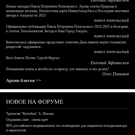
Евгений Афанасьев
Новые находки Павла Петровича Попельского: Архив газеты Природа и
аномальные явления, Неизвестная карта НижнеАмурЛага и Последние выставки
автора в Амурске по 2025
павел попельский
Официальные публикации Павла Петровича Попельского 2023-2025 в Болгарии,
в газетах Тихоокеанская Звезда и Наш Город Амурск
павел попельский
Комсомольск официально продолжает отмечать День памяти жертв сталинских
репрессий: задумаемся...
павел попельский
Кого боится Путин: Сергей Фургал
Евгений Афанасьев
Повышение платы в автобусах за проезд: кто виноват, и что делать?
Олег Паньков
Архив блогов >>
НОВОЕ НА ФОРУМЕ
Трилогия "Китобои" А. Вахова.
Охранник спит - смена идёт
80% российского медиаконтента это телевидение для пациентов психдиспансера
и наркологии.