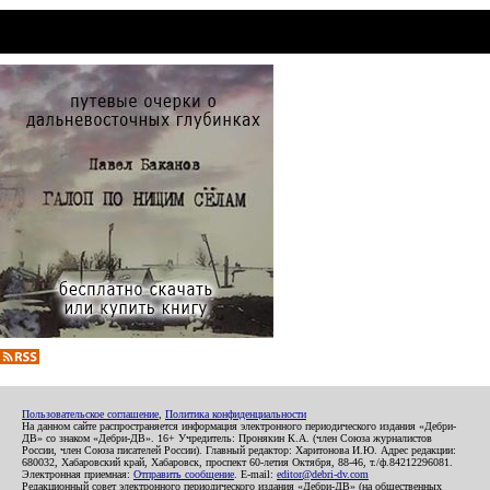
Пользовательское соглашение
,
Политика конфиденциальности
На данном сайте распространяется информация электронного периодического издания «Дебри-
ДВ» со знаком «Дебри-ДВ». 16+ Учредитель: Пронякин К.А. (член Союза журналистов
России, член Союза писателей России). Главный редактор: Харитонова И.Ю. Адрес редакции:
680032, Хабаровский край, Хабаровск, проспект 60-летия Октября, 88-46, т./ф.84212296081.
Электронная приемная:
Отправить сообщение
. E-mail:
editor@debri-dv.com
Редакционный совет электронного периодического издания «Дебри-ДВ» (на общественных