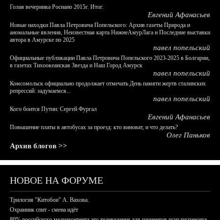
Голая вечеринка Роснано 2015г. Итог.
Евгений Афанасьев
Новые находки Павла Петровича Попельского: Архив газеты Природа и
аномальные явления, Неизвестная карта НижнеАмурЛага и Последние выставки
автора в Амурске по 2025
павел попельский
Официальные публикации Павла Петровича Попельского 2023-2025 в Болгарии,
в газетах Тихоокеанская Звезда и Наш Город Амурск
павел попельский
Комсомольск официально продолжает отмечать День памяти жертв сталинских
репрессий: задумаемся...
павел попельский
Кого боится Путин: Сергей Фургал
Евгений Афанасьев
Повышение платы в автобусах за проезд: кто виноват, и что делать?
Олег Паньков
Архив блогов >>
НОВОЕ НА ФОРУМЕ
Трилогия "Китобои" А. Вахова.
Охранник спит - смена идёт
80% российского медиаконтента это телевидение для пациентов психдиспансера