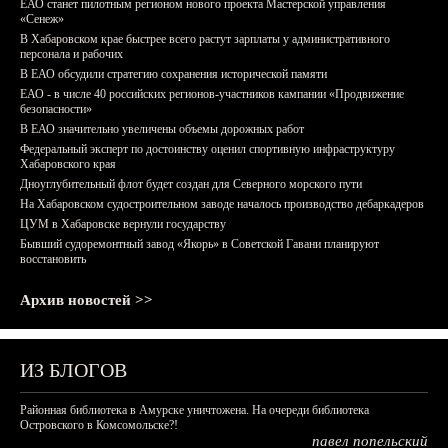
ЕАО станет пилотным регионом нового проекта Мастерской управления
«Сенеж»
В Хабаровском крае быстрее всего растут зарплаты у административного
персонала и рабочих
В ЕАО обсудили стратегию сохранения исторической памяти
ЕАО - в числе 40 российских регионов-участников кампании «Продвижение
безопасности»
В ЕАО значительно увеличены объемы дорожных работ
Федеральный эксперт по достоинству оценил спортивную инфраструктуру
Хабаровского края
Дноуглубительный флот будет создан для Северного морского пути
На Хабаровском судостроительном заводе началось производство дебаркадеров
ЦУМ в Хабаровске вернули государству
Бывший судоремонтный завод «Якорь» в Советской Гавани планируют
восстановить
Архив новостей >>
ИЗ БЛОГОВ
Районная библиотека в Амурске уничтожена. На очереди библиотека
Островского в Комсомольске?!
павел попельский