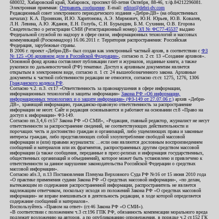
680032, Хабаровский край, Хабаровск, проспект 60-летия Октября, 88-46, т./ф.84212296081.
Электронная приемная:
Отправить сообщение
. E-mail:
editor@debri-dv.com
Редакционный совет электронного периодического издания «Дебри-ДВ» (на общественных
началах): К.А. Пронякин, И.Ю. Харитонова, А.Э. Мирмович, Ю.Н. Юрьев, Ю.В. Ковалев,
Л.Н. Левина, А.Ю. Жданов, Е.Н. Голубь, С.Н. Бурындин, Б.М. Сухинин, О.В. Егорова
Свидетельство о регистрации СМИ (Регистрационный номер)
ЭЛ № ФС77-45537
выдано
Федеральной службой по надзору в сфере связи, информационных технологий и массовых
коммуникаций (Роскомнадзор) 16.06.2011 г. Территория распространения: Российская
Федерация, зарубежные страны.
В 2006 г. проект «Дебри-ДВ» был создан как электронный частный архив, в соответствии с
ФЗ
№ 125 «Об архивном деле в Российской Федерации»
, согласно п. 2 ст. 13 «Создание архивов».
Основной фонд архива составляют публикации газет и журналов, изданные книги, а также
рукописи по дальневосточной (РФ) тематике. Доступ к архивным документам является
открытым в электронном виде, согласно п. 1 ст. 24 вышеобозначенного закона. Архивные
документы к частной собственности редакции не относятся, согласно ст.ст. 1275, 1276, 1306
Гражданского кодекса РФ
.
Согласно ч.2. п.3. ст.17 «Ответственность за правонарушения в сфере информации,
информационных технологий и защиты информации»
Закона РФ «Об информации,
информационных технологиях и о защите информации» (ФЗ-149 от 27.07.06 г.)
архив «Дебри-
ДВ», хранящий информацию, гражданско-правовую ответственность за распространение
информации не несет. Сайт и редакция основываются и работают на основании ст.8 «Право на
доступ к информации» ФЗ-149.
Согласно пп.3,4,6 ст.57 Закона РФ «О СМИ», «Редакция, главный редактор, журналист не несут
ответственности за распространение сведений, не соответствующих действительности и
порочащих честь и достоинство граждан и организаций, либо ущемляющих права и законные
интересы граждан, либо представляющих собой злоупотребление свободой массовой
информации и (или) правами журналиста: ...если они являются дословным воспроизведением
сообщений и материалов или их фрагментов, распространенных другим средством массовой
информации (а также сообщения, переданные в пресс-релизах и информация государственных,
общественных организаций и объединений), которое может быть установлено и привлечено к
ответственности за данное нарушение законодательства Российской Федерации о средствах
массовой информации».
Согласно абз.3, п.13 Постановления Пленума Верховного Суда РФ №16 от 15 июня 2010 года
«О практике применения судами Закона РФ «О средствах массовой информации», «по делам,
вытекающим из содержания распространенной информации, распространитель не является
надлежащим ответчиком, поскольку исходя из положений Закона РФ «О средствах массовой
информации» не вправе вмешиваться в деятельность редакции, в ходе которой определяется
содержание сообщений и материалов».
Воспользуйтесь «Правом на ответ» (ст.46 Закона РФ «О СМИ»).
«В соответствии с положением ч.3 ст.196 ГПК РФ, обязанность компенсации морального вреда
подлежит возложению на авторов, а по опубликованию опровержения, в порядке ч.2 ст.152 ГК