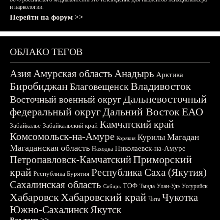
и наркологии.
Перейти на форум >>
ОБЛАКО ТЕГОВ
Азия
Амурская область
Анадырь
Арктика
Биробиджан
Владивосток
Благовещенск
Дальневосточный
Восточный военный округ
федеральный округ
Дальний Восток
ЕАО
Камчатский край
Забайкалье
Забайкальский край
Комсомольск-на-Амуре
Магадан
Курилы
Корякия
Магаданская область
Николаевск-на-Амуре
Находка
Приморский
Петропавловск-Камчатский
край
Республика Саха (Якутия)
Республика Бурятия
Сахалинская область
ТОФ
Тында
Улан-Удэ
Уссурийск
Сибирь
Хабаровск
Хабаровский край
Чукотка
Чита
Южно-Сахалинск
Якутск