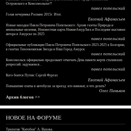
Островского в Комсомольске?!
павел попельский
Голая вечеринка Роснано 2015г. Итог.
Евгений Афанасьев
Новые находки Павла Петровича Попельского: Архив газеты Природа и
аномальные явления, Неизвестная карта НижнеАмурЛага и Последние выставки
автора в Амурске по 2025
павел попельский
Официальные публикации Павла Петровича Попельского 2023-2025 в Болгарии,
в газетах Тихоокеанская Звезда и Наш Город Амурск
павел попельский
Комсомольск официально продолжает отмечать День памяти жертв сталинских
репрессий: задумаемся...
павел попельский
Кого боится Путин: Сергей Фургал
Евгений Афанасьев
Повышение платы в автобусах за проезд: кто виноват, и что делать?
Олег Паньков
Архив блогов >>
НОВОЕ НА ФОРУМЕ
Трилогия "Китобои" А. Вахова.