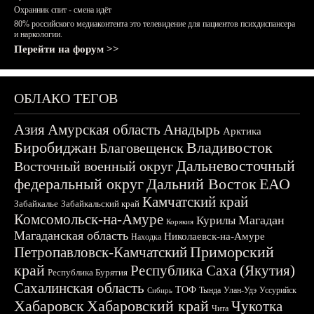
Охранник спит - смена идёт
80% российского медиаконтента это телевидение для пациентов психдиспансера
и наркологии.
Перейти на форум >>
ОБЛАКО ТЕГОВ
Азия
Амурская область
Анадырь
Арктика
Биробиджан
Владивосток
Благовещенск
Дальневосточный
Восточный военный округ
федеральный округ
Дальний Восток
ЕАО
Камчатский край
Забайкалье
Забайкальский край
Комсомольск-на-Амуре
Магадан
Курилы
Корякия
Магаданская область
Николаевск-на-Амуре
Находка
Приморский
Петропавловск-Камчатский
край
Республика Саха (Якутия)
Республика Бурятия
Сахалинская область
ТОФ
Тында
Улан-Удэ
Уссурийск
Сибирь
Хабаровск
Хабаровский край
Чукотка
Чита