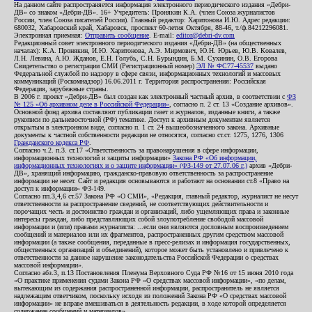
На данном сайте распространяется информация электронного периодического издания «Дебри-
ДВ» со знаком «Дебри-ДВ». 16+ Учредитель: Пронякин К.А. (член Союза журналистов
России, член Союза писателей России). Главный редактор: Харитонова И.Ю. Адрес редакции:
680032, Хабаровский край, Хабаровск, проспект 60-летия Октября, 88-46, т./ф.84212296081.
Электронная приемная:
Отправить сообщение
. E-mail:
editor@debri-dv.com
Редакционный совет электронного периодического издания «Дебри-ДВ» (на общественных
началах): К.А. Пронякин, И.Ю. Харитонова, А.Э. Мирмович, Ю.Н. Юрьев, Ю.В. Ковалев,
Л.Н. Левина, А.Ю. Жданов, Е.Н. Голубь, С.Н. Бурындин, Б.М. Сухинин, О.В. Егорова
Свидетельство о регистрации СМИ (Регистрационный номер)
ЭЛ № ФС77-45537
выдано
Федеральной службой по надзору в сфере связи, информационных технологий и массовых
коммуникаций (Роскомнадзор) 16.06.2011 г. Территория распространения: Российская
Федерация, зарубежные страны.
В 2006 г. проект «Дебри-ДВ» был создан как электронный частный архив, в соответствии с
ФЗ
№ 125 «Об архивном деле в Российской Федерации»
, согласно п. 2 ст. 13 «Создание архивов».
Основной фонд архива составляют публикации газет и журналов, изданные книги, а также
рукописи по дальневосточной (РФ) тематике. Доступ к архивным документам является
открытым в электронном виде, согласно п. 1 ст. 24 вышеобозначенного закона. Архивные
документы к частной собственности редакции не относятся, согласно ст.ст. 1275, 1276, 1306
Гражданского кодекса РФ
.
Согласно ч.2. п.3. ст.17 «Ответственность за правонарушения в сфере информации,
информационных технологий и защиты информации»
Закона РФ «Об информации,
информационных технологиях и о защите информации» (ФЗ-149 от 27.07.06 г.)
архив «Дебри-
ДВ», хранящий информацию, гражданско-правовую ответственность за распространение
информации не несет. Сайт и редакция основываются и работают на основании ст.8 «Право на
доступ к информации» ФЗ-149.
Согласно пп.3,4,6 ст.57 Закона РФ «О СМИ», «Редакция, главный редактор, журналист не несут
ответственности за распространение сведений, не соответствующих действительности и
порочащих честь и достоинство граждан и организаций, либо ущемляющих права и законные
интересы граждан, либо представляющих собой злоупотребление свободой массовой
информации и (или) правами журналиста: ...если они являются дословным воспроизведением
сообщений и материалов или их фрагментов, распространенных другим средством массовой
информации (а также сообщения, переданные в пресс-релизах и информация государственных,
общественных организаций и объединений), которое может быть установлено и привлечено к
ответственности за данное нарушение законодательства Российской Федерации о средствах
массовой информации».
Согласно абз.3, п.13 Постановления Пленума Верховного Суда РФ №16 от 15 июня 2010 года
«О практике применения судами Закона РФ «О средствах массовой информации», «по делам,
вытекающим из содержания распространенной информации, распространитель не является
надлежащим ответчиком, поскольку исходя из положений Закона РФ «О средствах массовой
информации» не вправе вмешиваться в деятельность редакции, в ходе которой определяется
содержание сообщений и материалов».