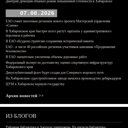
Дмитрий Демешин объявил режим повышенной готовности в Хабаровске
07.08.2026
ЕАО станет пилотным регионом нового проекта Мастерской управления
«Сенеж»
В Хабаровском крае быстрее всего растут зарплаты у административного
персонала и рабочих
В ЕАО обсудили стратегию сохранения исторической памяти
ЕАО - в числе 40 российских регионов-участников кампании «Продвижение
безопасности»
В ЕАО значительно увеличены объемы дорожных работ
Федеральный эксперт по достоинству оценил спортивную инфраструктуру
Хабаровского края
Дноуглубительный флот будет создан для Северного морского пути
На Хабаровском судостроительном заводе началось производство дебаркадеров
ЦУМ в Хабаровске вернули государству
Архив новостей >>
ИЗ БЛОГОВ
Районная библиотека в Амурске уничтожена. На очереди библиотека