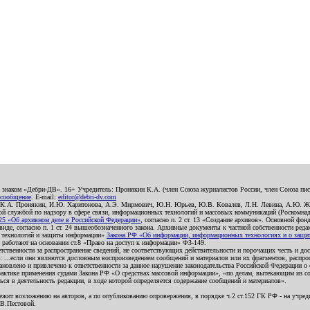
о знаком «Дебри-ДВ». 16+ Учредитель: Пронякин К.А. (член Союза журналистов России, член Союза писа
 сообщение
. E-mail:
editor@debri-dv.com
): К.А. Пронякин, И.Ю. Харитонова, А.Э. Мирмович, Ю.Н. Юрьев, Ю.В. Ковалев, Л.Н. Левина, А.Ю. Ж
 службой по надзору в сфере связи, информационных технологий и массовых коммуникаций (Роскомнадзо
5 «Об архивном деле в Российской Федерации»
, согласно п. 2 ст. 13 «Создание архивов». Основной фон
е, согласно п. 1 ст. 24 вышеобозначенного закона. Архивные документы к частной собственности редакци
ых технологий и защиты информации»
Закона РФ «Об информации, информационных технологиях и о защите
и работают на основании ст.8 «Право на доступ к информации» ФЗ-149.
етственности за распространение сведений, не соответствующих действительности и порочащих честь и д
 ...если они являются дословным воспроизведением сообщений и материалов или их фрагментов, распро
новлено и привлечено к ответственности за данное нарушение законодательства Российской Федерации о
актике применения судами Закона РФ «О средствах массовой информации», «по делам, вытекающим из со
ся в деятельность редакции, в ходе которой определяется содержание сообщений и материалов».
жит возложению на авторов, а по опубликованию опровержения, в порядке ч.2 ст.152 ГК РФ - на учредит
.В.Пестовой.