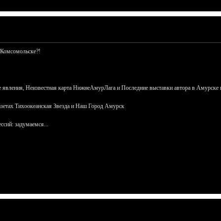
 Комсомольске?!
 явления, Неизвестная карта НижнеАмурЛага и Последние выставки автора в Амурске 
азетах Тихоокеанская Звезда и Наш Город Амурск
сий: задумаемся...