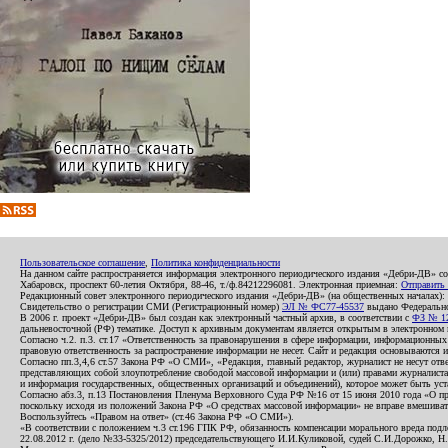
Пользовательское соглашение
,
Политика конфиденциальности
На данном сайте распространяется информация электронного периодического издания «Дебри-ДВ» с
Хабаровск, проспект 60-летия Октября, 88-46, т./ф.84212296081. Электронная приемная:
Отправить
Редакционный совет электронного периодического издания «Дебри-ДВ» (на общественных началах
Свидетельство о регистрации СМИ (Регистрационный номер)
ЭЛ № ФС77-45537
выдано Федеральной
В 2006 г. проект «Дебри-ДВ» был создан как электронный частный архив, в соответствии с
ФЗ № 12
дальневосточной (РФ) тематике. Доступ к архивным документам является открытым в электронном вид
Согласно ч.2. п.3. ст.17 «Ответственность за правонарушения в сфере информации, информационн
правовую ответственность за распространение информации не несет. Сайт и редакция основываются 
Согласно пп.3,4,6 ст.57 Закона РФ «О СМИ», «Редакция, главный редактор, журналист не несут отв
представляющих собой злоупотребление свободой массовой информации и (или) правами журналиста:
и информация государственных, общественных организаций и объединений), которое может быть уста
Согласно абз.3, п.13 Постановления Пленума Верховного Суда РФ №16 от 15 июня 2010 года «О пр
поскольку исходя из положений Закона РФ «О средствах массовой информации» не вправе вмешивать
Воспользуйтесь «Правом на ответ» (ст.46 Закона РФ «О СМИ»).
«В соответствии с положением ч.3 ст.196 ГПК РФ, обязанность компенсации морального вреда подле
22.08.2012 г. (дело №33-5325/2012) председательствующего И.И.Куликовой, судей С.И.Дорожко, Н