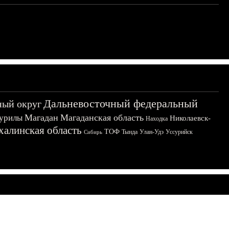
Дальневосточный федеральный
ный округ
Магадан
Магаданская область
урилы
Николаевск-
Находка
халинская область
ТОФ
Тында
Улан-Удэ
Уссурийск
Сибирь