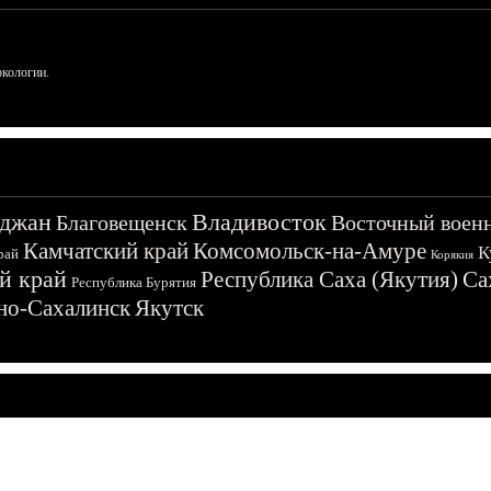
ркологии.
джан
Владивосток
Благовещенск
Восточный воен
Камчатский край
Комсомольск-на-Амуре
К
рай
Корякия
й край
Республика Саха (Якутия)
Са
Республика Бурятия
о-Сахалинск
Якутск