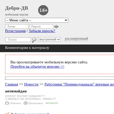
Дебри-ДВ
мобильная версия
Логин
Пароль
Регистрация
/
Забыли пароль?
расширенный
Комментарии к материалу
Вы просматриваете мобильную версию сайта.
Перейти на обычную версию >>
Главная
>>
Новости
>>
Работники "Примводоканала" впервые во
антимайдан
ПОЧЕМУ МОЛЧИТ ПАНЬКОВ????
А ИЩЕНКО ГДЕ ПОТЕРЯШКА - НЯШКА???
Ответить
Цитировать
anticapslock