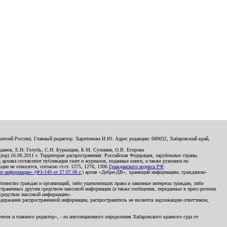
телей России). Главный редактор: Харитонова И.Ю. Адрес редакции: 680032, Хабаровский край,
данов, Е.Н. Голубь, С.Н. Бурындин, Б.М. Сухинин, О.В. Егорова
р) 16.06.2011 г. Территория распространения: Российская Федерация, зарубежные страны.
д архива составляют публикации газет и журналов, изданные книги, а также рукописи по
и не относятся, согласно ст.ст. 1275, 1276, 1306
Гражданского кодекса РФ
.
 информации» (ФЗ-149 от 27.07.06 г.)
архив «Дебри-ДВ», хранящий информацию, гражданско-
остоинство граждан и организаций, либо ущемляющих права и законные интересы граждан, либо
страненных другим средством массовой информации (а также сообщения, переданные в пресс-релизах
 средствах массовой информации».
держания распространенной информации, распространитель не является надлежащим ответчиком,
еля и главного редактор», - из апелляционного определения Хабаровского краевого суда от