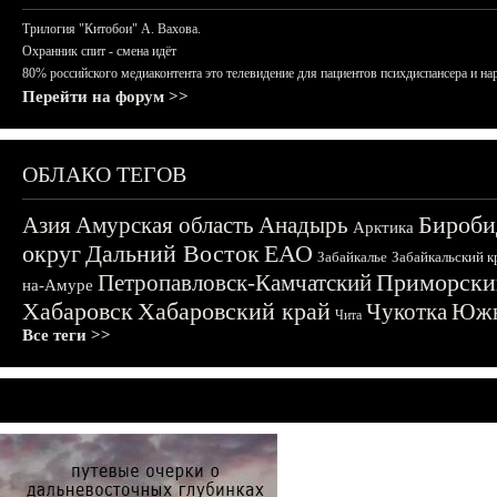
Трилогия "Китобои" А. Вахова.
Охранник спит - смена идёт
80% российского медиаконтента это телевидение для пациентов психдиспансера и на
Перейти на форум >>
ОБЛАКО ТЕГОВ
Бироби
Азия
Амурская область
Анадырь
Арктика
округ
Дальний Восток
ЕАО
Забайкалье
Забайкальский к
Приморски
Петропавловск-Камчатский
на-Амуре
Хабаровск
Хабаровский край
Чукотка
Южн
Чита
Все теги >>