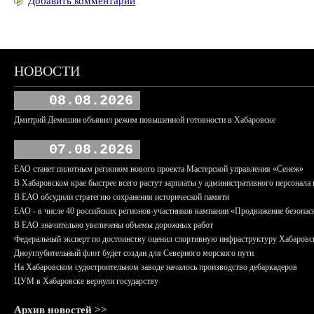
Добавить комментарий
НОВОСТИ
08.08.2026
Дмитрий Демешин объявил режим повышенной готовности в Хабаровске
07.08.2026
ЕАО станет пилотным регионом нового проекта Мастерской управления «Сенеж»
В Хабаровском крае быстрее всего растут зарплаты у административного персонала 
В ЕАО обсудили стратегию сохранения исторической памяти
ЕАО - в числе 40 российских регионов-участников кампании «Продвижение безопас
В ЕАО значительно увеличены объемы дорожных работ
Федеральный эксперт по достоинству оценил спортивную инфраструктуру Хабаровс
Дноуглубительный флот будет создан для Северного морского пути
На Хабаровском судостроительном заводе началось производство дебаркадеров
ЦУМ в Хабаровске вернули государству
Архив новостей >>