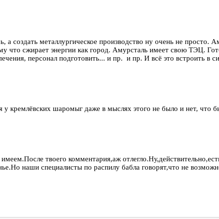
лочь, а создать металлургическое производство ну очень не просто.
ому что сжирает энергии как город. Амурсталь имеет свою ТЭЦ. Го
ечения, персонал подготовить... и пр. и пр. И всё это встроить в
тя у кремлёвских шаромыг даже в мыслях этого не было и нет, что 
имеем.После твоего комментария,аж отлегло.Ну,действительно,ест
анье.Но наши специалисты по распилу бабла говорят,что не возмож