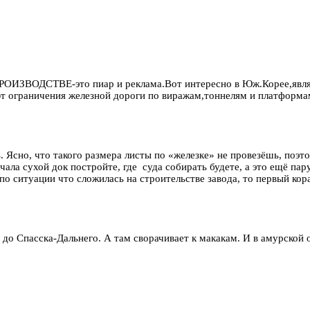
.
ПРОИЗВОДСТВЕ-это пиар и реклама.Вот интересно в Юж.Корее,явля
 ограничения железной дороги по виражам,тоннелям и платформа
 Ясно, что такого размера листы по «железке» не провезёшь, поэт
ла сухой док постройте, где суда собирать будете, а это ещё пару
о ситуации что сложилась на строительстве завода, то первый кора
до Спасска-Дальнего. А там сворачивает к макакам. И в амурской 