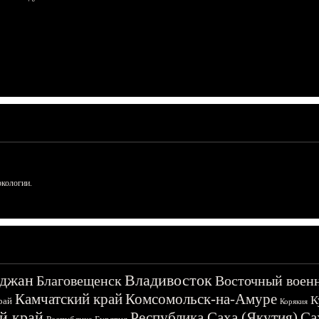
ркологии.
джан
Владивосток
Благовещенск
Восточный воен
Камчатский край
Комсомольск-на-Амуре
К
рай
Корякия
й край
Республика Саха (Якутия)
Са