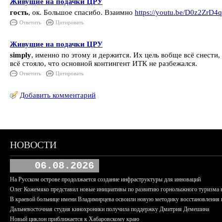
Живущие на подачки ЦРУ
гость
, ок. Большое спасибо. Взаимно
https://youtu.be/D0z2ZrD4
Ответить
Цитировать
Живущие на подачки ЦРУ
simply
, именно по этому и держится. Их цель вобще всё снес
всё стояло, что основной контингент ИТК не разбежался.
Ответить
Цитировать
Добавить комментарий
НОВОСТИ
06.08.2026
На Русском острове продолжается создание инфраструктуры для инноваций
Олег Кожемяко представил новые инициативы по развитию горнолыжного туризма 
В краевой больнице имени Владимирцева освоили новую методику восстановления п
Дальневосточная студия кинохроники получила поддержку Дмитрия Демешина
Новый циклон приближается к Хабаровскому краю