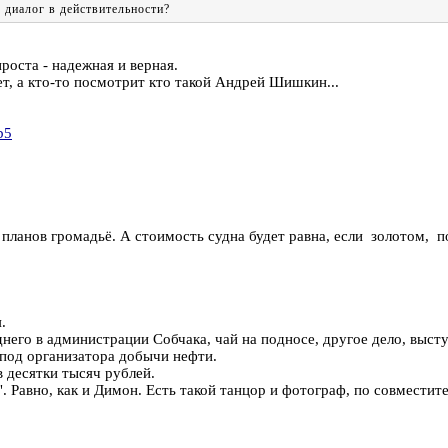
 диалог в действительности?
оста - надежная и верная.
ет, а кто-то посмотрит кто такой Андрей Шишкин...
b5
о планов громадьё. А стоимость судна будет равна, если золотом, 
.
днего в администрации Собчака, чай на подносе, другое дело, выст
 под организатора добычи нефти.
 десятки тысяч рублей.
". Равно, как и Димон. Есть такой танцор и фотограф, по совместит