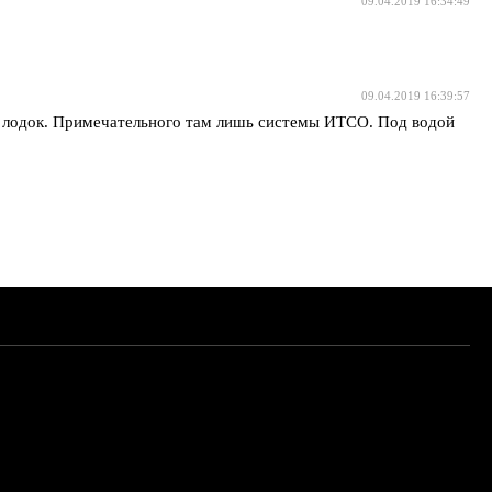
09.04.2019 16:34:49
09.04.2019 16:39:57
х лодок. Примечательного там лишь системы ИТСО. Под водой