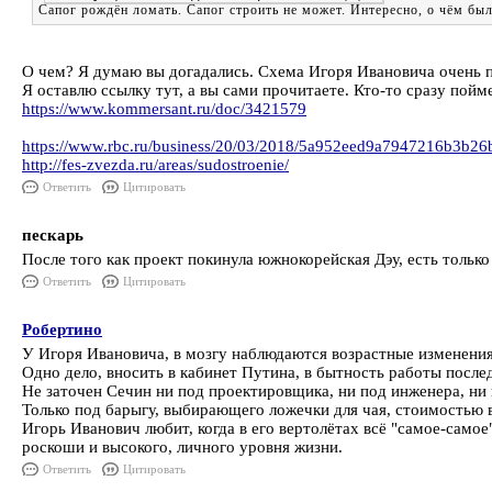
Сапог рождён ломать. Сапог строить не может. Интересно, о чём был
О чем? Я думаю вы догадались. Схема Игоря Ивановича очень пр
Я оставлю ссылку тут, а вы сами прочитаете. Кто-то сразу пойм
https://www.kommersant.ru/doc/3421579
https://www.rbc.ru/business/20/03/2018/5a952eed9a7947216b3b26
http://fes-zvezda.ru/areas/sudostroenie/
Ответить
Цитировать
пескарь
После того как проект покинула южнокорейская Дэу, есть тольк
Ответить
Цитировать
Робертино
У Игоря Ивановича, в мозгу наблюдаются возрастные изменения
Одно дело, вносить в кабинет Путина, в бытность работы после
Не заточен Сечин ни под проектировщика, ни под инженера, ни
Только под барыгу, выбирающего ложечки для чая, стоимостью в
Игорь Иванович любит, когда в его вертолётах всё "самое-самое
роскоши и высокого, личного уровня жизни.
Ответить
Цитировать