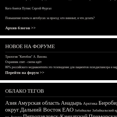
Кого боится Путин: Сергей Фургал
Повышение платы в автобусах за проезд: кто виноват, и что делать?
Архив блогов >>
НОВОЕ НА ФОРУМЕ
Трилогия "Китобои" А. Вахова.
Охранник спит - смена идёт
80% российского медиаконтента это телевидение для пациентов психдиспансера и на
Перейти на форум >>
ОБЛАКО ТЕГОВ
Бироби
Азия
Амурская область
Анадырь
Арктика
округ
Дальний Восток
ЕАО
Забайкалье
Забайкальский к
Приморски
Петропавловск-Камчатский