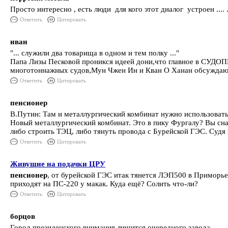
Просто интересно , есть люди для кого этот диалог устроен .... 
Ответить
Цитировать
иван
"... служили два товарища в одном и тем полку ..."
Папа Лизы Песковой проникся идеей дони,что главное в СУДО
многотоннажных судов,Мун Чжен Ин и Кван О Ханан обсуждают
Ответить
Цитировать
пенсионер
В.Путин: Там и металлургический комбинат нужно использовать.
Новый металлургический комбинат. Это в пику Фургалу? Вы снача
либо строить ТЭЦ, либо тянуть провода с Бурейской ГЭС. Судя п
Ответить
Цитировать
Живущие на подачки ЦРУ
пенсионер
, от бурейской ГЭС итак тянется ЛЭП500 в Приморье 
приходят на ПС-220 у макак. Куда ещё? Солить что-ли?
Ответить
Цитировать
борцов
Город президенского внимания лишится очередного завода.