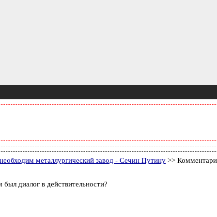
 необходим металлургический завод - Сечин Путину
>> Комментари
м был диалог в действительности?