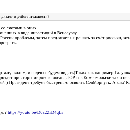
 диалог в действительности?
со счетами в оных.
оненных в виде инвестиций в Венесуэлу.
 России проблемы, затем предлагает их решать за счёт россиян, к
прозреть.
 портале, видим, и надеюсь будем видеть)Таких как например Галу
ороздят просторы мирового океана,ТОР-ы в Комсомольске так и не 
лей") Президент требует быстренько освоить СевМорпуть. А как? Ке
адко?
https://youtu.be/D0z2ZrD4qLs