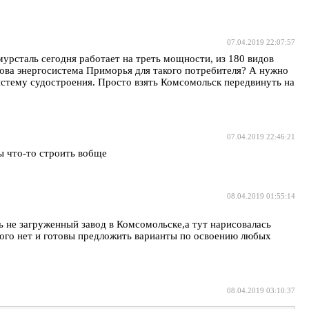
07.04.2019 22:07:57
 Амурсталь сегодня работает на треть мощности, из 180 видов
това энергосистема Приморья для такого потребителя? А нужно
 систему судостроения. Просто взять Комсомольск передвинуть на
07.04.2019 22:46:21
бы что-то строить вобще
08.04.2019 01:55:14
ь не загруженный завод в Комсомольске,а тут нарисовалась
ного нет и готовы предложить варианты по освоению любых
08.04.2019 03:10:37