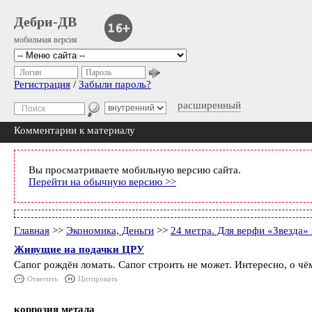
Дебри-ДВ
мобильная версия
Логин
Пароль
Регистрация
/
Забыли пароль?
расширенный
Комментарии к материалу
Вы просматриваете мобильную версию сайта.
Перейти на обычную версию >>
Главная
>>
Экономика, Деньги
>>
24 метра. Для верфи «Звезда»
Живущие на подачки ЦРУ
Сапог рождён ломать. Сапог строить не может. Интересно, о чё
Ответить
Цитировать
коррозия метала