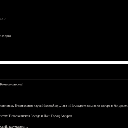
кого
ого края
 Комсомольске?!
 явления, Неизвестная карта НижнеАмурЛага и Последние выставки автора в Амурске 
азетах Тихоокеанская Звезда и Наш Город Амурск
сий: задумаемся...