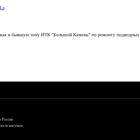
qLs
ти, как и бывшую зону ИТК "Большой Камень" по ремонту подводны
в России
осле инсульта