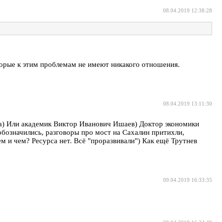
08.04.2019 12:38:28
оторые к этим проблемам не имеют никакого отношения.
08.04.2019 13:11:30
шка) Или академик Виктор Иванович Ишаев) Доктор экономики
обозначились, разговоры про мост на Сахалин притихли,
м и чем? Ресурса нет. Всё "проразвивали") Как ещё Трутнев
09.04.2019 16:33:35