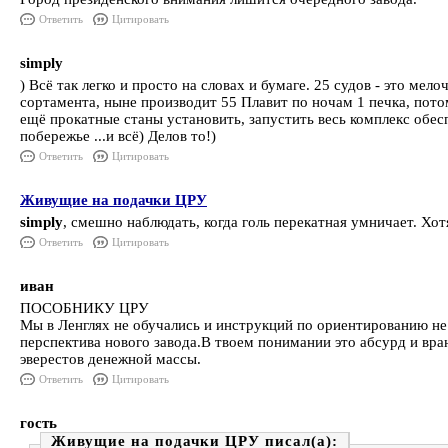
Ответить
Цитировать
simply
) Всё так легко и просто на словах и бумаге. 25 судов - это ме
сортамента, ныне производит 55 Плавит по ночам 1 печка, пот
ещё прокатные станы установить, запустить весь комплекс обесп
побережье ...и всё) Делов то!)
Ответить
Цитировать
Живущие на подачки ЦРУ
simply
, смешно наблюдать, когда голь перекатная умничает. Хо
Ответить
Цитировать
иван
ПОСОБНИКУ ЦРУ
Мы в Ленглях не обучались и инструкций по ориентированию не 
перспектива нового завода.В твоем понимании это абсурд и вр
эверестов денежной массы.
Ответить
Цитировать
гость
Живущие на подачки ЦРУ