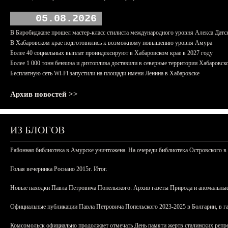
05.08.2026
В Биробиджане прошел мастер-класс стилиста международного уровня Алекса Датс
В Хабаровском крае подготовились к возможному повышению уровня Амура
Более 40 социальных выплат проиндексируют в Хабаровском крае в 2027 году
Более 1 000 тонн бензина и дизтоплива доставили в северные территории Хабаровск
Бесплатную сеть Wi-Fi запустили на площади имени Ленина в Хабаровске
Архив новостей >>
ИЗ БЛОГОВ
Районная библиотека в Амурске уничтожена. На очереди библиотека Островского в
Голая вечеринка Роснано 2015г. Итог.
Новые находки Павла Петровича Попельского: Архив газеты Природа и аномальные
Официальные публикации Павла Петровича Попельского 2023-2025 в Болгарии, в г
Комсомольск официально продолжает отмечать День памяти жертв сталинских репрес