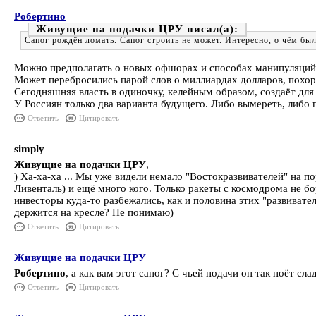
Робертино
Живущие на подачки ЦРУ
Сапог рождён ломать. Сапог строить не может. Интересно, о чём был
Можно предполагать о новых офшорах и способах манипуляций 
Может перебросились парой слов о миллиардах долларов, похор
Сегодняшняя власть в одиночку, келейным образом, создаёт для
У Россиян только два варианта будущего. Либо вымереть, либо 
Ответить
Цитировать
simply
Живущие на подачки ЦРУ
,
) Ха-ха-ха ... Мы уже видели немало "Востокразвивателей" на
Ливенталь) и ещё много кого. Только ракеты с космодрома не б
инвесторы куда-то разбежались, как и половина этих "развивате
держится на кресле? Не понимаю)
Ответить
Цитировать
Живущие на подачки ЦРУ
Робертино
, а как вам этот сапог? С чьей подачи он так поёт сл
Ответить
Цитировать