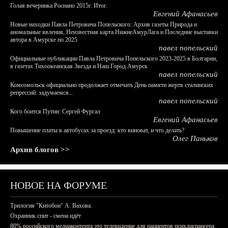
Голая вечеринка Роснано 2015г. Итог.
Евгений Афанасьев
Новые находки Павла Петровича Попельского: Архив газеты Природа и
аномальные явления, Неизвестная карта НижнеАмурЛага и Последние выставки
автора в Амурске по 2025
павел попельский
Официальные публикации Павла Петровича Попельского 2023-2025 в Болгарии,
в газетах Тихоокеанская Звезда и Наш Город Амурск
павел попельский
Комсомольск официально продолжает отмечать День памяти жертв сталинских
репрессий: задумаемся...
павел попельский
Кого боится Путин: Сергей Фургал
Евгений Афанасьев
Повышение платы в автобусах за проезд: кто виноват, и что делать?
Олег Паньков
Архив блогов >>
НОВОЕ НА ФОРУМЕ
Трилогия "Китобои" А. Вахова.
Охранник спит - смена идёт
80% российского медиаконтента это телевидение для пациентов психдиспансера