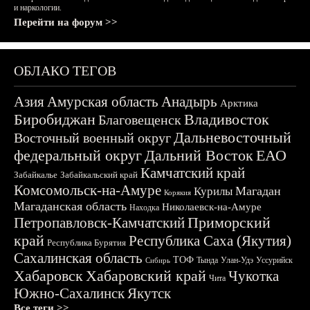
и наркологии.
Перейти на форум >>
ОБЛАКО ТЕГОВ
Азия
Амурская область
Анадырь
Арктика
Биробиджан
Владивосток
Благовещенск
Дальневосточный
Восточный военный округ
федеральный округ
Дальний Восток
ЕАО
Камчатский край
Забайкалье
Забайкальский край
Комсомольск-на-Амуре
Магадан
Курилы
Корякия
Магаданская область
Николаевск-на-Амуре
Находка
Приморский
Петропавловск-Камчатский
край
Республика Саха (Якутия)
Республика Бурятия
Сахалинская область
ТОФ
Тында
Улан-Удэ
Уссурийск
Сибирь
Хабаровск
Хабаровский край
Чукотка
Чита
Южно-Сахалинск
Якутск
Все теги >>