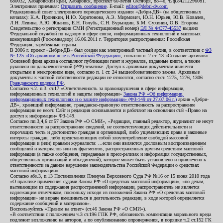
680032, Хабаровский край, Хабаровск, проспект 60-летия Октября, 88-46, т./ф.84212296081.
Электронная приемная:
Отправить сообщение
. E-mail:
editor@debri-dv.com
Редакционный совет электронного периодического издания «Дебри-ДВ» (на общественных
началах): К.А. Пронякин, И.Ю. Харитонова, А.Э. Мирмович, Ю.Н. Юрьев, Ю.В. Ковалев,
Л.Н. Левина, А.Ю. Жданов, Е.Н. Голубь, С.Н. Бурындин, Б.М. Сухинин, О.В. Егорова
Свидетельство о регистрации СМИ (Регистрационный номер)
ЭЛ № ФС77-45537
выдано
Федеральной службой по надзору в сфере связи, информационных технологий и массовых
коммуникаций (Роскомнадзор) 16.06.2011 г. Территория распространения: Российская
Федерация, зарубежные страны.
В 2006 г. проект «Дебри-ДВ» был создан как электронный частный архив, в соответствии с
ФЗ
№ 125 «Об архивном деле в Российской Федерации»
, согласно п. 2 ст. 13 «Создание архивов».
Основной фонд архива составляют публикации газет и журналов, изданные книги, а также
рукописи по дальневосточной (РФ) тематике. Доступ к архивным документам является
открытым в электронном виде, согласно п. 1 ст. 24 вышеобозначенного закона. Архивные
документы к частной собственности редакции не относятся, согласно ст.ст. 1275, 1276, 1306
Гражданского кодекса РФ
.
Согласно ч.2. п.3. ст.17 «Ответственность за правонарушения в сфере информации,
информационных технологий и защиты информации»
Закона РФ «Об информации,
информационных технологиях и о защите информации» (ФЗ-149 от 27.07.06 г.)
архив «Дебри-
ДВ», хранящий информацию, гражданско-правовую ответственность за распространение
информации не несет. Сайт и редакция основываются и работают на основании ст.8 «Право на
доступ к информации» ФЗ-149.
Согласно пп.3,4,6 ст.57 Закона РФ «О СМИ», «Редакция, главный редактор, журналист не несут
ответственности за распространение сведений, не соответствующих действительности и
порочащих честь и достоинство граждан и организаций, либо ущемляющих права и законные
интересы граждан, либо представляющих собой злоупотребление свободой массовой
информации и (или) правами журналиста: ...если они являются дословным воспроизведением
сообщений и материалов или их фрагментов, распространенных другим средством массовой
информации (а также сообщения, переданные в пресс-релизах и информация государственных,
общественных организаций и объединений), которое может быть установлено и привлечено к
ответственности за данное нарушение законодательства Российской Федерации о средствах
массовой информации».
Согласно абз.3, п.13 Постановления Пленума Верховного Суда РФ №16 от 15 июня 2010 года
«О практике применения судами Закона РФ «О средствах массовой информации», «по делам,
вытекающим из содержания распространенной информации, распространитель не является
надлежащим ответчиком, поскольку исходя из положений Закона РФ «О средствах массовой
информации» не вправе вмешиваться в деятельность редакции, в ходе которой определяется
содержание сообщений и материалов».
Воспользуйтесь «Правом на ответ» (ст.46 Закона РФ «О СМИ»).
«В соответствии с положением ч.3 ст.196 ГПК РФ, обязанность компенсации морального вреда
подлежит возложению на авторов, а по опубликованию опровержения, в порядке ч.2 ст.152 ГК