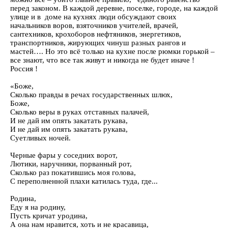
перед законом. В каждой деревне, поселке, городе, на каждой
улице и в доме на кухнях люди обсуждают своих
начальников воров, взяточников учителей, врачей,
сантехников, крохоборов нефтяников, энергетиков,
транспортников, жирующих чинуш разных рангов и
мастей…. Но это всё только на кухне после рюмки горькой –
все знают, что все так живут и никогда не будет иначе !
Россия !
«Боже,
Сколько правды в речах государственных шлюх,
Боже,
Сколько веры в руках отставных палачей,
И не дай им опять закатать рукава,
И не дай им опять закатать рукава,
Суетливых ночей.
Черные фары у соседних ворот,
Лютики, наручники, порванный рот,
Сколько раз покатившись моя голова,
С переполненной плахи катилась туда, где...
Родина,
Еду я на родину,
Пусть кричат уродина,
А она нам нравится, хоть и не красавица,