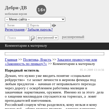
Дебри-ДВ
мобильная версия
Логин
Пароль
Регистрация
/
Забыли пароль?
расширенный
Комментарии к материалу
Главная
>>
Политика, Власть
>>
Заказное правосудие или
«Законность по приказу?»
>> Комментарии к материалу
Народный мститель
05.11.2009 13:14:56
Думаю, что нужно уже вводить понятие «социальное
рейдерство» т.е захват личности в жернова фемиды под
любым предлогом - начиная от неправильного перехода
через дорогу с оскорблением работника милиции и
заканчивая наркотиками, оружием. Именно из за этого дела
о хищении миллиардов спускаются на тормозах, а ловят
преподавателей взяточников.
Российский социум чётко разделился, кому нельзя и кому
можно всё – убито главное правило, единого равенство