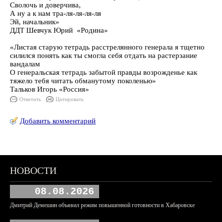
Сволочь и доверчива,
А ну а к нам тра-ля-ля-ля-ля
Эй, начальник»
ДДТ Шевчук Юрий «Родина»
«Листая старую тетрадь расстрелянного генерала я тщетно
силился понять как ты смогла себя отдать на растерзание
вандалам
О генеральская тетрадь забытой правды возрожденье как
тяжело тебя читать обманутому поколенью»
Тальков Игорь «Россия»
Ответить
Цитировать
Добавить комментарий
НОВОСТИ
08.08.2026
Дмитрий Демешин объявил режим повышенной готовности в Хабаровске