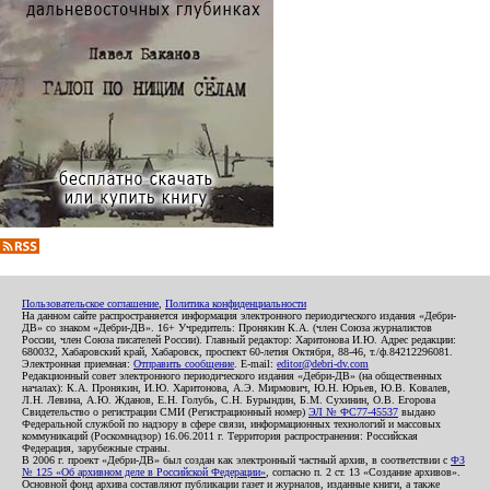
Пользовательское соглашение
,
Политика конфиденциальности
На данном сайте распространяется информация электронного периодического издания «Дебри-
ДВ» со знаком «Дебри-ДВ». 16+ Учредитель: Пронякин К.А. (член Союза журналистов
России, член Союза писателей России). Главный редактор: Харитонова И.Ю. Адрес редакции:
680032, Хабаровский край, Хабаровск, проспект 60-летия Октября, 88-46, т./ф.84212296081.
Электронная приемная:
Отправить сообщение
. E-mail:
editor@debri-dv.com
Редакционный совет электронного периодического издания «Дебри-ДВ» (на общественных
началах): К.А. Пронякин, И.Ю. Харитонова, А.Э. Мирмович, Ю.Н. Юрьев, Ю.В. Ковалев,
Л.Н. Левина, А.Ю. Жданов, Е.Н. Голубь, С.Н. Бурындин, Б.М. Сухинин, О.В. Егорова
Свидетельство о регистрации СМИ (Регистрационный номер)
ЭЛ № ФС77-45537
выдано
Федеральной службой по надзору в сфере связи, информационных технологий и массовых
коммуникаций (Роскомнадзор) 16.06.2011 г. Территория распространения: Российская
Федерация, зарубежные страны.
В 2006 г. проект «Дебри-ДВ» был создан как электронный частный архив, в соответствии с
ФЗ
№ 125 «Об архивном деле в Российской Федерации»
, согласно п. 2 ст. 13 «Создание архивов».
Основной фонд архива составляют публикации газет и журналов, изданные книги, а также