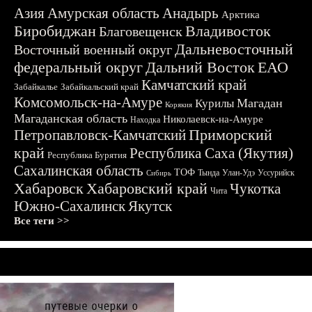
Азия
Амурская область
Анадырь
Арктика
Биробиджан
Владивосток
Благовещенск
Дальневосточный
Восточный военный округ
федеральный округ
Дальний Восток
ЕАО
Камчатский край
Забайкалье
Забайкальский край
Комсомольск-на-Амуре
Магадан
Курилы
Корякия
Магаданская область
Николаевск-на-Амуре
Находка
Приморский
Петропавловск-Камчатский
край
Республика Саха (Якутия)
Республика Бурятия
Сахалинская область
ТОФ
Тында
Улан-Удэ
Уссурийск
Сибирь
Хабаровск
Хабаровский край
Чукотка
Чита
Южно-Сахалинск
Якутск
Все теги >>