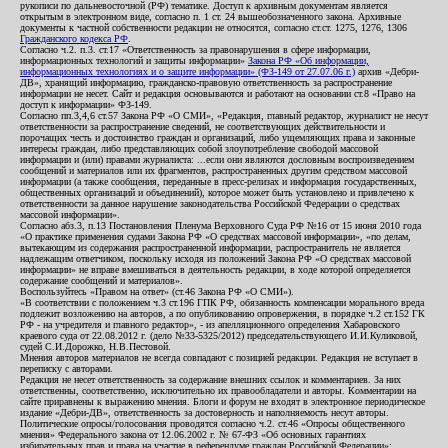
рукописи по дальневосточной (РФ) тематике. Доступ к архивным документам является
открытым в электронном виде, согласно п. 1 ст. 24 вышеобозначенного закона. Архивные
документы к частной собственности редакции не относятся, согласно ст.ст. 1275, 1276, 1306
Гражданского кодекса РФ
.
Согласно ч.2. п.3. ст.17 «Ответственность за правонарушения в сфере информации,
информационных технологий и защиты информации»
Закона РФ «Об информации,
информационных технологиях и о защите информации» (ФЗ-149 от 27.07.06 г.)
архив «Дебри-
ДВ», хранящий информацию, гражданско-правовую ответственность за распространение
информации не несет. Сайт и редакция основываются и работают на основании ст.8 «Право на
доступ к информации» ФЗ-149.
Согласно пп.3,4,6 ст.57 Закона РФ «О СМИ», «Редакция, главный редактор, журналист не несут
ответственности за распространение сведений, не соответствующих действительности и
порочащих честь и достоинство граждан и организаций, либо ущемляющих права и законные
интересы граждан, либо представляющих собой злоупотребление свободой массовой
информации и (или) правами журналиста: ...если они являются дословным воспроизведением
сообщений и материалов или их фрагментов, распространенных другим средством массовой
информации (а также сообщения, переданные в пресс-релизах и информация государственных,
общественных организаций и объединений), которое может быть установлено и привлечено к
ответственности за данное нарушение законодательства Российской Федерации о средствах
массовой информации».
Согласно абз.3, п.13 Постановления Пленума Верховного Суда РФ №16 от 15 июня 2010 года
«О практике применения судами Закона РФ «О средствах массовой информации», «по делам,
вытекающим из содержания распространенной информации, распространитель не является
надлежащим ответчиком, поскольку исходя из положений Закона РФ «О средствах массовой
информации» не вправе вмешиваться в деятельность редакции, в ходе которой определяется
содержание сообщений и материалов».
Воспользуйтесь «Правом на ответ» (ст.46 Закона РФ «О СМИ»).
«В соответствии с положением ч.3 ст.196 ГПК РФ, обязанность компенсации морального вреда
подлежит возложению на авторов, а по опубликованию опровержения, в порядке ч.2 ст.152 ГК
РФ - на учредителя и главного редактор», - из апелляционного определения Хабаровского
краевого суда от 22.08.2012 г. (дело №33-5325/2012) председательствующего И.И.Куликовой,
судей С.И.Дорожко, Н.В.Пестовой.
Мнения авторов материалов не всегда совпадают с позицией редакции. Редакция не вступает в
переписку с авторами.
Редакция не несет ответственность за содержание внешних ссылок и комментариев. За них
ответственны, соответственно, исключительно их правообладатели и авторы. Комментарии на
сайте приравнены к выражению мнения. Блоги и форум не входят в электронное периодическое
издание «Дебри-ДВ», ответственность за достоверность и наполняемость несут авторы.
Политические опросы/голосования проводятся согласно ч.2. ст.46 «Опросы общественного
мнения» Федерального закона от 12.06.2002 г. № 67-ФЗ «Об основных гарантиях
избирательных прав и права на участие в референдуме граждан Российской Федерации»;