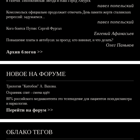
в газетах Тихоокеанская Звезда и Наш Город Амурск
павел попельский
Комсомольск официально продолжает отмечать День памяти жертв сталинских
репрессий: задумаемся...
павел попельский
Кого боится Путин: Сергей Фургал
Евгений Афанасьев
Повышение платы в автобусах за проезд: кто виноват, и что делать?
Олег Паньков
Архив блогов >>
НОВОЕ НА ФОРУМЕ
Трилогия "Китобои" А. Вахова.
Охранник спит - смена идёт
80% российского медиаконтента это телевидение для пациентов психдиспансера
и наркологии.
Перейти на форум >>
ОБЛАКО ТЕГОВ