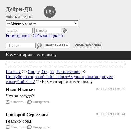
Дебри-ДВ
мобильная версия
Логин
Пароль
Регистрация
/
Забыли пароль?
расширенный
Комментарии к материалу
Главная
>>
Спорт, Отдых, Развлечения
>>
Прогубернаторский сайт «ПортАмур» пропагандирует
самоубийство?
>> Комментарии к материалу
Иван Иваныч
02.11.2009 11:05:36
Что за лабуда?
Ответить
Цитировать
Григорий Сергеевич
02.11.2009 14:03:44
Реально бред!
Ответить
Цитировать