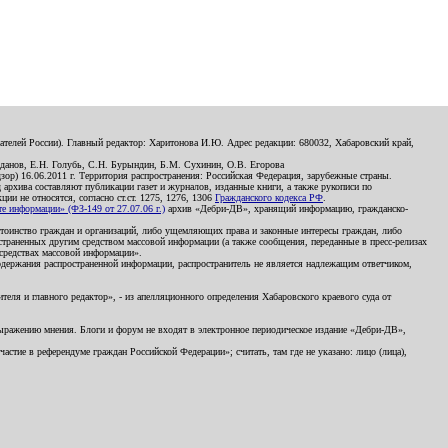
телей России). Главный редактор: Харитонова И.Ю. Адрес редакции: 680032, Хабаровский край,
данов, Е.Н. Голубь, С.Н. Бурындин, Б.М. Сухинин, О.В. Егорова
р) 16.06.2011 г. Территория распространения: Российская Федерация, зарубежные страны.
д архива составляют публикации газет и журналов, изданные книги, а также рукописи по
и не относятся, согласно ст.ст. 1275, 1276, 1306
Гражданского кодекса РФ
.
 информации» (ФЗ-149 от 27.07.06 г.)
архив «Дебри-ДВ», хранящий информацию, гражданско-
остоинство граждан и организаций, либо ущемляющих права и законные интересы граждан, либо
страненных другим средством массовой информации (а также сообщения, переданные в пресс-релизах
 средствах массовой информации».
держания распространенной информации, распространитель не является надлежащим ответчиком,
еля и главного редактор», - из апелляционного определения Хабаровского краевого суда от
 выражению мнения. Блоги и форум не входят в электронное периодическое издание «Дебри-ДВ»,
стие в референдуме граждан Российской Федерации»; считать, там где не указано: лицо (лица),