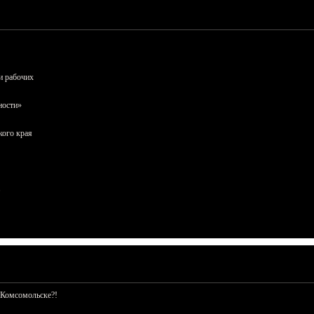
и рабочих
ности»
кого края
 Комсомольске?!