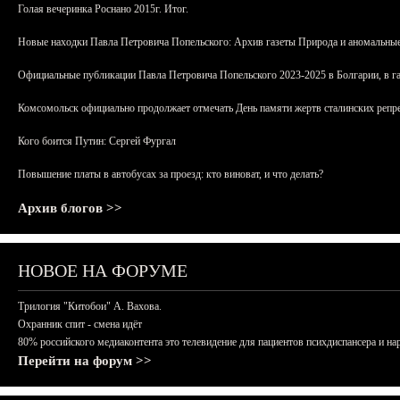
Голая вечеринка Роснано 2015г. Итог.
Новые находки Павла Петровича Попельского: Архив газеты Природа и аномальные
Официальные публикации Павла Петровича Попельского 2023-2025 в Болгарии, в г
Комсомольск официально продолжает отмечать День памяти жертв сталинских репрес
Кого боится Путин: Сергей Фургал
Повышение платы в автобусах за проезд: кто виноват, и что делать?
Архив блогов >>
НОВОЕ НА ФОРУМЕ
Трилогия "Китобои" А. Вахова.
Охранник спит - смена идёт
80% российского медиаконтента это телевидение для пациентов психдиспансера и на
Перейти на форум >>