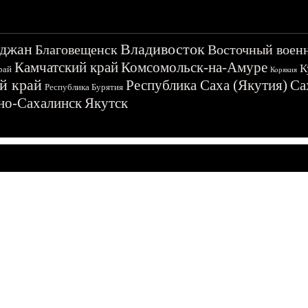
джан
Владивосток
Благовещенск
Восточный воен
Камчатский край
Комсомольск-на-Амуре
К
рай
Корякия
й край
Республика Саха (Якутия)
Са
Республика Бурятия
о-Сахалинск
Якутск