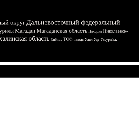
Дальневосточный федеральный
ный округ
Магадан
Магаданская область
урилы
Николаевск-
Находка
халинская область
ТОФ
Тында
Улан-Удэ
Уссурийск
Сибирь