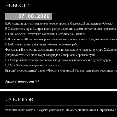
НОВОСТИ
07.08.2026
ЕАО станет пилотным регионом нового проекта Мастерской управления «Сенеж»
В Хабаровском крае быстрее всего растут зарплаты у административного персонала 
В ЕАО обсудили стратегию сохранения исторической памяти
ЕАО - в числе 40 российских регионов-участников кампании «Продвижение безопас
В ЕАО значительно увеличены объемы дорожных работ
Федеральный эксперт по достоинству оценил спортивную инфраструктуру Хабаровс
Дноуглубительный флот будет создан для Северного морского пути
На Хабаровском судостроительном заводе началось производство дебаркадеров
ЦУМ в Хабаровске вернули государству
Бывший судоремонтный завод «Якорь» в Советской Гавани планируют восстановить
Архив новостей >>
ИЗ БЛОГОВ
Районная библиотека в Амурске уничтожена. На очереди библиотека Островского в