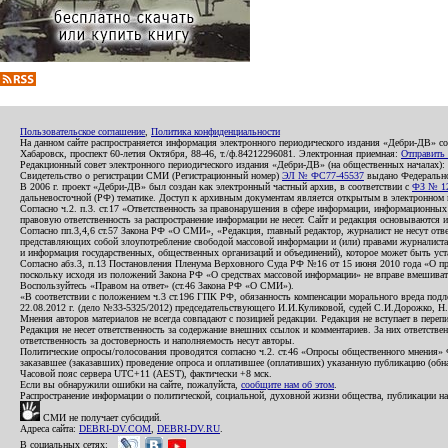
Пользовательское соглашение
,
Политика конфиденциальности
На данном сайте распространяется информация электронного периодического издания «Дебри-ДВ» с
Хабаровск, проспект 60-летия Октября, 88-46, т./ф.84212296081. Электронная приемная:
Отправить
Редакционный совет электронного периодического издания «Дебри-ДВ» (на общественных началах
Свидетельство о регистрации СМИ (Регистрационный номер)
ЭЛ № ФС77-45537
выдано Федеральной
В 2006 г. проект «Дебри-ДВ» был создан как электронный частный архив, в соответствии с
ФЗ № 12
дальневосточной (РФ) тематике. Доступ к архивным документам является открытым в электронном вид
Согласно ч.2. п.3. ст.17 «Ответственность за правонарушения в сфере информации, информационн
правовую ответственность за распространение информации не несет. Сайт и редакция основываются 
Согласно пп.3,4,6 ст.57 Закона РФ «О СМИ», «Редакция, главный редактор, журналист не несут отв
представляющих собой злоупотребление свободой массовой информации и (или) правами журналиста:
и информация государственных, общественных организаций и объединений), которое может быть уста
Согласно абз.3, п.13 Постановления Пленума Верховного Суда РФ №16 от 15 июня 2010 года «О пр
поскольку исходя из положений Закона РФ «О средствах массовой информации» не вправе вмешивать
Воспользуйтесь «Правом на ответ» (ст.46 Закона РФ «О СМИ»).
«В соответствии с положением ч.3 ст.196 ГПК РФ, обязанность компенсации морального вреда подле
22.08.2012 г. (дело №33-5325/2012) председательствующего И.И.Куликовой, судей С.И.Дорожко, Н
Мнения авторов материалов не всегда совпадают с позицией редакции. Редакция не вступает в перепи
Редакция не несет ответственность за содержание внешних ссылок и комментариев. За них ответств
ответственность за достоверность и наполняемость несут авторы.
Политические опросы/голосования проводятся согласно ч.2. ст.46 «Опросы общественного мнения» Фе
заказавшее (заказавших) проведение опроса и оплатившее (оплативших) указанную публикацию (обнаро
Часовой пояс сервера UTC+11 (AEST), фактически +8 мск.
Если вы обнаружили ошибки на сайте, пожалуйста,
сообщите нам об этом
.
Распространение информации о политической, социальной, духовной жизни общества, публикации на
СМИ не получает субсидий.
Адреса сайта:
DEBRI-DV.COM
,
DEBRI-DV.RU
.
В социальных сетях: