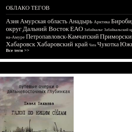
ОБЛАКО ТЕГОВ
Бироби
Азия
Амурская область
Анадырь
Арктика
округ
Дальний Восток
ЕАО
Забайкалье
Забайкальский к
Приморски
Петропавловск-Камчатский
на-Амуре
Хабаровск
Хабаровский край
Чукотка
Южн
Чита
Все теги >>