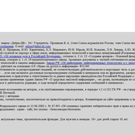
о знаком «Дебри-ДВ». 16+ Учредитель: Пронякин К.А. (член Союза журналистов России, член Союза писа
 сообщение
. E-mail:
editor@debri-dv.com
): К.А. Пронякин, И.Ю. Харитонова, А.Э. Мирмович, Ю.Н. Юрьев, Ю.В. Ковалев, Л.Н. Левина, А.Ю. Ж
 службой по надзору в сфере связи, информационных технологий и массовых коммуникаций (Роскомнадзо
5 «Об архивном деле в Российской Федерации»
, согласно п. 2 ст. 13 «Создание архивов». Основной фон
е, согласно п. 1 ст. 24 вышеобозначенного закона. Архивные документы к частной собственности редакци
ых технологий и защиты информации»
Закона РФ «Об информации, информационных технологиях и о защите
и работают на основании ст.8 «Право на доступ к информации» ФЗ-149.
етственности за распространение сведений, не соответствующих действительности и порочащих честь и д
 ...если они являются дословным воспроизведением сообщений и материалов или их фрагментов, распро
новлено и привлечено к ответственности за данное нарушение законодательства Российской Федерации о
актике применения судами Закона РФ «О средствах массовой информации», «по делам, вытекающим из со
ся в деятельность редакции, в ходе которой определяется содержание сообщений и материалов».
жит возложению на авторов, а по опубликованию опровержения, в порядке ч.2 ст.152 ГК РФ - на учредит
.В.Пестовой.
ску с авторами.
енны, соответственно, исключительно их правообладатели и авторы. Комментарии на сайте приравнены к
дерального закона от 12.06.2002 г. № 67-ФЗ «Об основных гарантиях избирательных прав и права на уча
дование) - едино - сайт, без оплаты - безвозмездно/бесплатно.
 актуальные темы, просветительские функции. Для мужчин и женщин. 16+ для детей старше 16 лет.