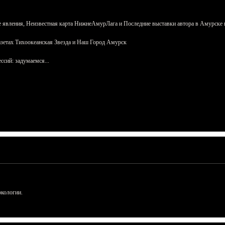
 явления, Неизвестная карта НижнеАмурЛага и Последние выставки автора в Амурске 
азетах Тихоокеанская Звезда и Наш Город Амурск
сий: задумаемся...
ркологии.