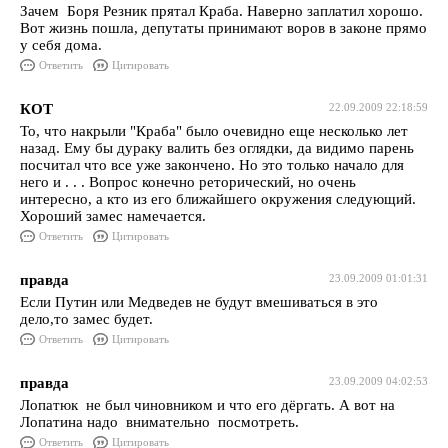
Зачем Боря Резник прятал Краба. Наверно заплатил хорошо.
Вот жизнь пошла, депутаты принимают воров в законе прямо
у себя дома.
Ответить
Цитировать
КОТ
22.09.2009 22:18:59
То, что накрыли "Краба" было очевидно еще несколько лет
назад. Ему бы дураку валить без оглядки, да видимо парень
посчитал что все уже закончено. Но это только начало для
него и . . . Вопрос конечно реторический, но очень
интересно, а кто из его ближайшего окружения следующий.
Хороший замес намечается.
Ответить
Цитировать
правда
23.09.2009 01:01:31
Если Путин или Медведев не будут вмешиваться в это
дело,то замес будет.
Ответить
Цитировать
правда
23.09.2009 04:02:53
Лопатюк не был чиновником и что его дёргать. А вот на
Лопатина надо внимательно посмотреть.
Ответить
Цитировать