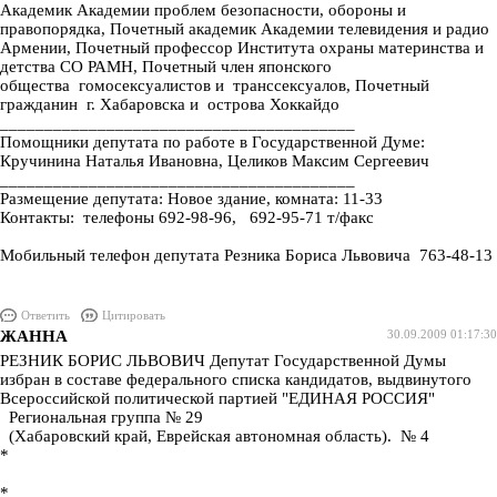
Академик Академии проблем безопасности, обороны и
правопорядка, Почетный академик Академии телевидения и радио
Армении, Почетный профессор Института охраны материнства и
детства СО РАМН, Почетный член японского
общества гомосексуалистов и транссексуалов, Почетный
гражданин г. Хабаровска и острова Хоккайдо
________________________________________
Помощники депутата по работе в Государственной Думе:
Кручинина Наталья Ивановна, Целиков Максим Сергеевич
________________________________________
Размещение депутата: Новое здание, комната: 11-33
Контакты: телефоны 692-98-96, 692-95-71 т/факс
Мобильный телефон депутата Резника Бориса Львовича 763-48-13
Ответить
Цитировать
ЖАННА
30.09.2009 01:17:30
РЕЗНИК БОРИС ЛЬВОВИЧ Депутат Государственной Думы
избран в составе федерального списка кандидатов, выдвинутого
Всероссийской политической партией "ЕДИНАЯ РОССИЯ"
Региональная группа № 29
(Хабаровский край, Еврейская автономная область). № 4
*
*