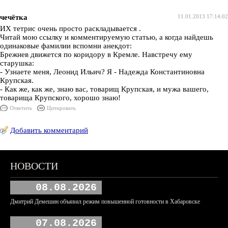
чечётка
11.01.2013 17:14:02
ИХ тетрис очень просто раскладывается .
Читай мою ссылку и комментируемую статью, а когда найдешь
одинаковые фамилии вспомни анекдот:
Брежнев движется по коридору в Кремле. Навстречу ему
старушка:
- Узнаете меня, Леонид Ильич? Я - Надежда Константиновна
Крупская.
- Как же, как же, знаю вас, товарищ Крупская, и мужа вашего,
товарища Крупского, хорошо знаю!
Ответить
Цитировать
Добавить комментарий
НОВОСТИ
08.08.2026
Дмитрий Демешин объявил режим повышенной готовности в Хабаровске
07.08.2026