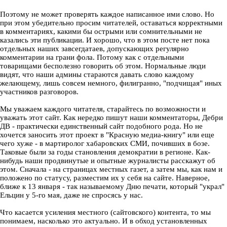
Поэтому не может проверять каждое написанное ими слово. Но
при этом убедительно просим читателей, оставаться корректными
в комментариях, какими бы острыми или сомнительными не
казались эти публикации. И хорошо, что в этом посте нет пока
отдельных наших завсегдатаев, допускающих регулярно
комментарии на грани фола. Потому как с отдельными
товарищами бесполезно говорить об этом. Нормальные люди
видят, что наши админы стараются давать слово каждому
желающему, лишь совсем немного, филигранно, "подчищая" иных
участников разговоров.
Мы уважаем каждого читателя, старайтесь по возможности и
уважать этот сайт. Как нередко пишут наши комментаторы, Дебри
ДВ - практически единственный сайт подобного рода. Но не
хочется заносить этот проект в "Красную медиа-книгу" или еще
чего хуже - в мартиролог хабаровских СМИ, почивших в бозе.
Таковые были за годы становления демократии в регионе. Как-
нибудь наши продвинутые и опытные журналисты расскажут об
этом. Сначала - на страницах местных газет, а затем мы, как нам и
положено по статусу, разместим их у себя на сайте. Наверное,
ближе к 13 января - так называемому Дню печати, который "украл"
Ельцин у 5-го мая, даже не спросясь у нас.
Что касается усиления местного (сайтовского) контента, то мы
понимаем, насколько это актуально. И в обход установленных