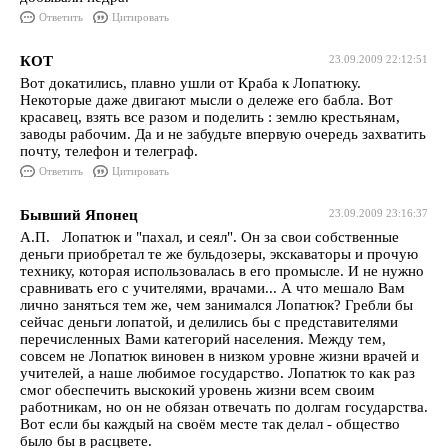
Ответить
Цитировать
КОТ
23.09.2009 22:12:51
Вот докатились, плавно ушли от Краба к Лопатюку.
Некоторые даже двигают мысли о дележе его бабла. Вот
красавец, взять все разом и поделить : землю крестьянам,
заводы рабочим. Да и не забудьте впервую очередь захватить
почту, телефон и телеграф.
Ответить
Цитировать
Бывший Японец
23.09.2009 23:16:37
А.П. Лопатюк и "пахал, и сеял". Он за свои собственные
деньги приобретал те же бульдозеры, экскаваторы и прочую
технику, которая использовалась в его промысле. И не нужно
сравнивать его с учителями, врачами... А что мешало Вам
лично заняться тем же, чем занимался Лопатюк? Гребли бы
сейчас деньги лопатой, и делились бы с представителями
перечисленных Вами категорий населения. Между тем,
совсем не Лопатюк виновен в низком уровне жизни врачей и
учителей, а наше любимое государство. Лопатюк то как раз
смог обеспечить выскокий уровень жизни всем своим
работникам, но он не обязан отвечать по долгам государства.
Вот если бы каждый на своём месте так делал - общество
было бы в расцвете.