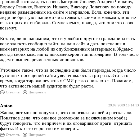
традиций готовы дать слово Дмитрию Ишаеву, Андрею Чиркину,
Борису Резнику, Виктору Ишаеву, Виктору Лопатюку по поводу
недавно размещенных на сайте материалов. Если, конечно, эти
люди не брезгуют нашими читателями, своими земляками, многие
из которых их выбирали. Сомневаемся, правда, что они это слово
возьмут.
Кстати, лишь напомним, что и у любого другого гражданина есть
возможность свободно зайти на наш сайт и дать пояснения в
комментариях на любой из опубликованных материалов. Ждем-с
всегда своих мыслящих ньюсмейкеров и эпистоляриев. В том числе
ждем и вышеперечисленных чиновников.
Уточняем также, что за последние дни были периоды, когда число
суточных посещений сайта увеличивалось в три раза. Это в то
время, когда тиражи печатных СМИ резко снижаются. Полагаем,
что активность нашей аудитории будет расти.
Ответить
Цитировать
Anton
29.09.2009 16:14:13
Жанна, вот можно подумать, что они взяли так всё и рассказали.
Понятное дело, что они все (возможно за исключением краба)
будут говорить, что непричем и их оговаривают враги, отрицать
факты. И кто-то вероятно им поверит...
Ответить
Цитировать