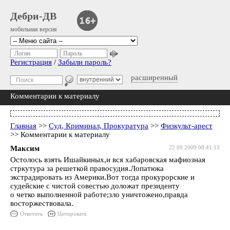
Дебри-ДВ
мобильная версия
Логин
Пароль
Регистрация
/
Забыли пароль?
расширенный
Комментарии к материалу
Главная
>>
Суд, Криминал, Прокуратура
>>
Физкульт-арест
>> Комментарии к материалу
Максим
22.09.2009 08:41:13
Остолось взять Ишайкиных,и вся хабаровская мафиозная
стркутура за решеткой правосудия.Лопатюка
экстрадировать из Америки.Вот тогда прокурорские и
судейские с чистой совестью доложат президенту
о четко выполненной работе;зло уничтожено,правда
восторжествовала.
Ответить
Цитировать