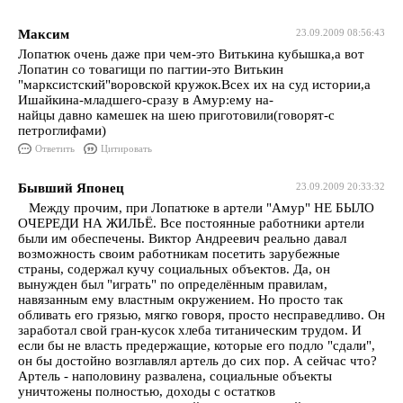
Максим
23.09.2009 08:56:43
Лопатюк очень даже при чем-это Витькина кубышка,а вот
Лопатин со товагищи по пагтии-это Витькин
"марксистский"воровской кружок.Всех их на суд истории,а
Ишайкина-младшего-сразу в Амур:ему на-
найцы давно камешек на шею приготовили(говорят-с
петроглифами)
Ответить
Цитировать
Бывший Японец
23.09.2009 20:33:32
Между прочим, при Лопатюке в артели "Амур" НЕ БЫЛО
ОЧЕРЕДИ НА ЖИЛЬЁ. Все постоянные работники артели
были им обеспечены. Виктор Андреевич реально давал
возможность своим работникам посетить зарубежные
страны, содержал кучу социальных объектов. Да, он
вынужден был "играть" по определённым правилам,
навязанным ему властным окружением. Но просто так
обливать его грязью, мягко говоря, просто несправедливо. Он
заработал свой гран-кусок хлеба титаническим трудом. И
если бы не власть предержащие, которые его подло "сдали",
он бы достойно возглавлял артель до сих пор. А сейчас что?
Артель - наполовину развалена, социальные объекты
уничтожены полностью, доходы с остатков