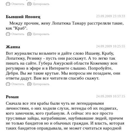
Ответить
Цитировать
Бывший Японец
23.09.2009 23:19:33
Между прочим, жену Лопатюка Тамару расстреляли такие,
как "Краб".
Ответить
Цитировать
Жанна
24.09.2009 10:25:55
Вот журналисты возьмите и дайте слово Ишаеву, Крабу,
Лопатюку, Резнику - пусть они расскажут. А то легко так
пинать на сайте. Губера Амурской области Кожемяку вон
регулярно в эфире и в Интернете слышно. Попробуйте,
Дебри. Вы же такие крутые. Мы вопросы им позадаем, они
ответы дадут. Вам все читатели спасибо скажут.
Ответить
Цитировать
Роман
24.09.2009 10:57:15
Сначала все эти крабы были чуть не легендарными
личностями, о них ходили слухи, легенды об их подвигах,
кого замочили, кого грабанули. А сейчас это все просто
трусливые зайцы, награбившие, наубивавшие людей, причем
не только бандитов но и обычных граждан. И власть, которая
таких бандитов оправдывала, не может считаться народной