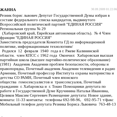
ЖАННА
30.09.2009 01:22:06
Резник борис львович Депутат Государственной Думы избран в
составе федерального списка кандидатов, выдвинутого
Всероссийской политической партией "ЕДИНАЯ РОССИЯ"
Региональная группа № 29
(Хабаровский край, Еврейская автономная область). № 4 Член
фракции "ЕДИНАЯ РОССИЯ"
Заместитель председателя Комитета ГД по информационной
политике, информационным технологиям/
Родился 12 февраля 1940 года в г. Ржеве Калининской
области. член КПСС с 1962 года Окончил: Хабаровская высшая
партийная школа (высшее партийно-политическое образование)
(1981) Академик Академии проблем безопасности, обороны и
правопорядка, Почетный академик Академии телевидения и радио
Армении, Почетный профессор Института охраны материнства и
детства СО РАМН, Почетный член японского
общества гомосексуалистов и транссексуалов, Почетный
гражданин г. Хабаровска и г. Токио Помощники депутата по
работе в Государственной Думе Кручинина Наталья Ивановна,
Целиков Максим Сергеевич Размещение депутата: Новое здание,
комната: 11-33 контакты: телефоны 692-98-96, 692-95-71 т/факс
Мобильный телефон депутата Резника Бориса Львовича 763-48-13