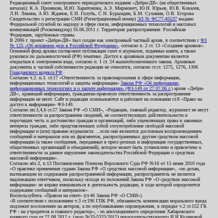
Редакционный совет электронного периодического издания «Дебри-ДВ» (на общественных
началах): К.А. Пронякин, И.Ю. Харитонова, А.Э. Мирмович, Ю.Н. Юрьев, Ю.В. Ковалев,
Л.Н. Левина, А.Ю. Жданов, Е.Н. Голубь, С.Н. Бурындин, Б.М. Сухинин, О.В. Егорова
Свидетельство о регистрации СМИ (Регистрационный номер)
ЭЛ № ФС77-45537
выдано
Федеральной службой по надзору в сфере связи, информационных технологий и массовых
коммуникаций (Роскомнадзор) 16.06.2011 г. Территория распространения: Российская
Федерация, зарубежные страны.
В 2006 г. проект «Дебри-ДВ» был создан как электронный частный архив, в соответствии с
ФЗ
№ 125 «Об архивном деле в Российской Федерации»
, согласно п. 2 ст. 13 «Создание архивов».
Основной фонд архива составляют публикации газет и журналов, изданные книги, а также
рукописи по дальневосточной (РФ) тематике. Доступ к архивным документам является
открытым в электронном виде, согласно п. 1 ст. 24 вышеобозначенного закона. Архивные
документы к частной собственности редакции не относятся, согласно ст.ст. 1275, 1276, 1306
Гражданского кодекса РФ
.
Согласно ч.2. п.3. ст.17 «Ответственность за правонарушения в сфере информации,
информационных технологий и защиты информации»
Закона РФ «Об информации,
информационных технологиях и о защите информации» (ФЗ-149 от 27.07.06 г.)
архив «Дебри-
ДВ», хранящий информацию, гражданско-правовую ответственность за распространение
информации не несет. Сайт и редакция основываются и работают на основании ст.8 «Право на
доступ к информации» ФЗ-149.
Согласно пп.3,4,6 ст.57 Закона РФ «О СМИ», «Редакция, главный редактор, журналист не несут
ответственности за распространение сведений, не соответствующих действительности и
порочащих честь и достоинство граждан и организаций, либо ущемляющих права и законные
интересы граждан, либо представляющих собой злоупотребление свободой массовой
информации и (или) правами журналиста: ...если они являются дословным воспроизведением
сообщений и материалов или их фрагментов, распространенных другим средством массовой
информации (а также сообщения, переданные в пресс-релизах и информация государственных,
общественных организаций и объединений), которое может быть установлено и привлечено к
ответственности за данное нарушение законодательства Российской Федерации о средствах
массовой информации».
Согласно абз.3, п.13 Постановления Пленума Верховного Суда РФ №16 от 15 июня 2010 года
«О практике применения судами Закона РФ «О средствах массовой информации», «по делам,
вытекающим из содержания распространенной информации, распространитель не является
надлежащим ответчиком, поскольку исходя из положений Закона РФ «О средствах массовой
информации» не вправе вмешиваться в деятельность редакции, в ходе которой определяется
содержание сообщений и материалов».
Воспользуйтесь «Правом на ответ» (ст.46 Закона РФ «О СМИ»).
«В соответствии с положением ч.3 ст.196 ГПК РФ, обязанность компенсации морального вреда
подлежит возложению на авторов, а по опубликованию опровержения, в порядке ч.2 ст.152 ГК
РФ - на учредителя и главного редактор», - из апелляционного определения Хабаровского
краевого суда от 22.08.2012 г. (дело №33-5325/2012) председательствующего И.И.Куликовой,