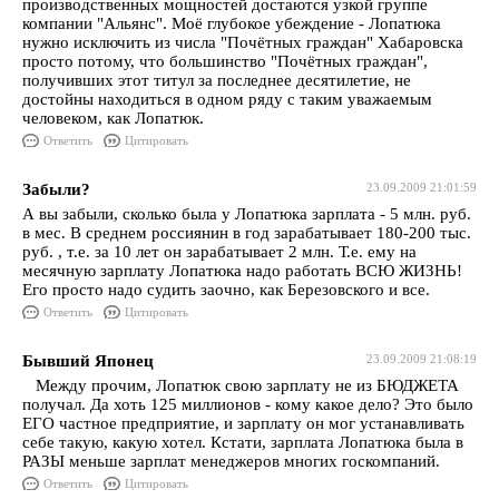
производственных мощностей достаются узкой группе
компании "Альянс". Моё глубокое убеждение - Лопатюка
нужно исключить из числа "Почётных граждан" Хабаровска
просто потому, что большинство "Почётных граждан",
получивших этот титул за последнее десятилетие, не
достойны находиться в одном ряду с таким уважаемым
человеком, как Лопатюк.
Ответить
Цитировать
Забыли?
23.09.2009 21:01:59
А вы забыли, сколько была у Лопатюка зарплата - 5 млн. руб.
в мес. В среднем россиянин в год зарабатывает 180-200 тыс.
руб. , т.е. за 10 лет он зарабатывает 2 млн. Т.е. ему на
месячную зарплату Лопатюка надо работать ВСЮ ЖИЗНЬ!
Его просто надо судить заочно, как Березовского и все.
Ответить
Цитировать
Бывший Японец
23.09.2009 21:08:19
Между прочим, Лопатюк свою зарплату не из БЮДЖЕТА
получал. Да хоть 125 миллионов - кому какое дело? Это было
ЕГО частное предприятие, и зарплату он мог устанавливать
себе такую, какую хотел. Кстати, зарплата Лопатюка была в
РАЗЫ меньше зарплат менеджеров многих госкомпаний.
Ответить
Цитировать