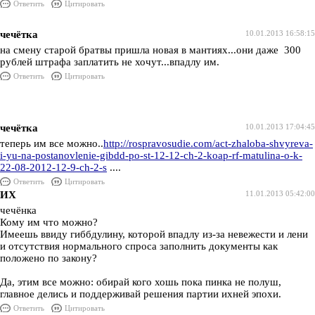
Ответить
Цитировать
чечётка
10.01.2013 16:58:15
на смену старой братвы пришла новая в мантиях...они даже 300
рублей штрафа заплатить не хочут...впадлу им.
Ответить
Цитировать
чечётка
10.01.2013 17:04:45
теперь им все можно..
http://rospravosudie.com/act-zhaloba-shvyreva-
i-yu-na-postanovlenie-gibdd-po-st-12-12-ch-2-koap-rf-matulina-o-k-
22-08-2012-12-9-ch-2-s
....
Ответить
Цитировать
ИХ
11.01.2013 05:42:00
чечёнка
Кому им что можно?
Имеешь ввиду гиббдулину, которой впадлу из-за невежести и лени
и отсутствия нормального спроса заполнить документы как
положено по закону?
Да, этим все можно: обирай кого хошь пока пинка не полуш,
главное делись и поддерживай решения партии ихней эпохи.
Ответить
Цитировать