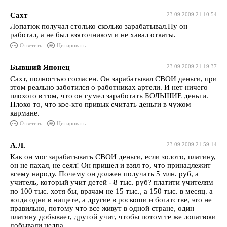
Сахт
23.09.2009 21:10:54
Лопатюк получал столько сколько зарабатывал.Ну он
работал, а не был взяточником и не хавал откаты.
Ответить
Цитировать
Бывший Японец
23.09.2009 21:19:37
Сахт, полностью согласен. Он зарабатывал СВОИ деньги, при
этом реально заботился о работниках артели. И нет ничего
плохого в том, что он сумел заработать БОЛЬШИЕ деньги.
Плохо то, что кое-кто привык считать деньги в чужом
кармане.
Ответить
Цитировать
А.Л.
23.09.2009 21:59:14
Как он мог зарабатывать СВОИ деньги, если золото, платину,
он не пахал, не сеял! Он пришел и взял то, что принадлежит
всему народу. Почему он должен получать 5 млн. руб, а
учитель, который учит детей - 8 тыс. руб? платити учителям
по 100 тыс. хотя бы, врачам не 15 тыс., а 150 тыс. в месяц. а
когда одни в нищете, а другие в роскоши и богатстве, это не
правильно, потому что все живут в одной стране, один
платину добывает, другой учит, чтобы потом те же лопатюки
добывали недра.