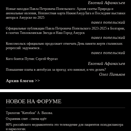
Евгений Афанасьев
Новые находки Павла Петровича Попельского: Архив газеты Природа и
аномальные явления, Неизвестная карта НижнеАмурЛага и Последние выставки
автора в Амурске по 2025
павел попельский
Официальные публикации Павла Петровича Попельского 2023-2025 в Болгарии,
в газетах Тихоокеанская Звезда и Наш Город Амурск
павел попельский
Комсомольск официально продолжает отмечать День памяти жертв сталинских
репрессий: задумаемся...
павел попельский
Кого боится Путин: Сергей Фургал
Евгений Афанасьев
Повышение платы в автобусах за проезд: кто виноват, и что делать?
Олег Паньков
Архив блогов >>
НОВОЕ НА ФОРУМЕ
Трилогия "Китобои" А. Вахова.
Охранник спит - смена идёт
80% российского медиаконтента это телевидение для пациентов психдиспансера
и наркологии.