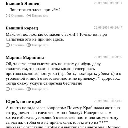
Бывший Японец
22.09.2009 09:20:31
Лопатюк то здесь при чём?
Ответить
Цитировать
Бывший кореец
22.09.2009 09:26:47
Максим, полностью согласен с вами!!! Только вот про
Лапатюка это не причем здесь.
Ответить
Цитировать
Марина Маринина
22.09.2009 10:00:39
Ой, так это если выступить по какому-нибудь делу
свидетелем, то значит потом можно совершать
противозаконные поступки ( грабить, похищать, убивать) и к
уголовной и иной ответственности не привлекут?! здорово...
Тогда окажу услуги свидетеля бесплатно
Ответить
Цитировать
Юрий, но не краб
22.09.2009 10:34:15
А никто не задавался вопросом: Почему Краб начал активно
сотрудничать со следствием по общаку? Наверняка сам
хотел избежать уголовной ответственности или может кому
заплатил, чтобы его не привлекали, или кто-то из ****
приказал следствию, чтобы он выступал свидетелем. Вопрос