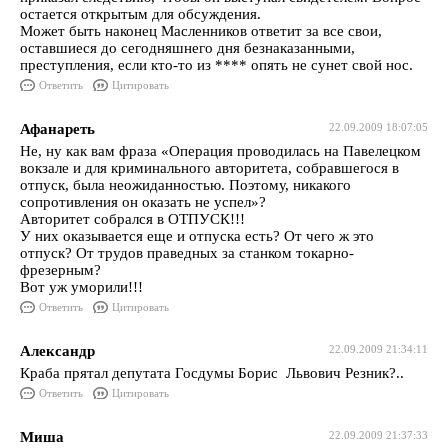
остается открытым для обсуждения.
Может быть наконец Масленников ответит за все свои,
оставшиеся до сегодняшнего дня безнаказанными,
преступления, если кто-то из **** опять не сунет свой нос.
Ответить
Цитировать
Афанареть
22.09.2009 18:07:05
Не, ну как вам фраза «Операция проводилась на Павелецком
вокзале и для криминального авторитета, собравшегося в
отпуск, была неожиданностью. Поэтому, никакого
сопротивления он оказать не успел»?
Авторитет собрался в ОТПУСК!!!
У них оказывается еще и отпуска есть? От чего ж это
отпуск? От трудов праведных за станком токарно-
фрезерным?
Вот уж уморили!!!
Ответить
Цитировать
Александр
22.09.2009 21:34:11
Краба прятал депутата Госдумы Борис Львович Резник?..
Ответить
Цитировать
Миша
22.09.2009 21:37:33