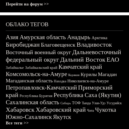
Перейти на форум >>
ОБЛАКО ТЕГОВ
Азия
Амурская область
Анадырь
Арктика
Биробиджан
Владивосток
Благовещенск
Дальневосточный
Восточный военный округ
федеральный округ
Дальний Восток
ЕАО
Камчатский край
Забайкалье
Забайкальский край
Комсомольск-на-Амуре
Магадан
Курилы
Корякия
Магаданская область
Николаевск-на-Амуре
Находка
Приморский
Петропавловск-Камчатский
край
Республика Саха (Якутия)
Республика Бурятия
Сахалинская область
ТОФ
Тында
Улан-Удэ
Уссурийск
Сибирь
Хабаровск
Хабаровский край
Чукотка
Чита
Южно-Сахалинск
Якутск
Все теги >>