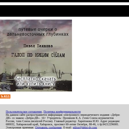
Пользовательское соглашение
,
Политика конфиденциальности
На данном сайте распространяется информация электронного периодического издания «Дебри-
ДВ» со знаком «Дебри-ДВ». 16+ Учредитель: Пронякин К.А. (член Союза журналистов
России, член Союза писателей России). Главный редактор: Харитонова И.Ю. Адрес редакции:
680032, Хабаровский край, Хабаровск, проспект 60-летия Октября, 88-46, т./ф.84212296081.
Электронная приемная:
Отправить сообщение
. E-mail:
editor@debri-dv.com