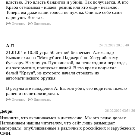
властью. Это власть бандитов и убийц. Так получается. А кто
Краба отмазывал - ишаев, резник или кто еще - неважно.
Теперь им даже ваши голоса не нужны. Они все себе сами
нарисуют. Вот так.
Ответить
Цитировать
А.Л.
24.09.2009 20:55:40
21.01.04 в 10.30 утра 50-летний бизнесмен Александр
Былков ехал на "Митцубиси-Паджеро" по Уссурийскому
бульвару. На углу ул. Пушкинской, на пешеходном переходе,
он затормозил, пропуская людей. В это время подъехал
белый "Краун", из которого начали стрелять из
автоматического оружия.
В результате нападения А. Былков убит, его водитель тяжело
ранен и госпитализирован.
Ответить
Цитировать
Дебри
26.09.2009 03:54:36
Извините, что вклиниваемся в дискуссию. Мы это редко делаем.
Напоминаем нашим читателям, что сайт лишь размещает
материалы, опубликованные в различных российских и зарубежных
СМИ.