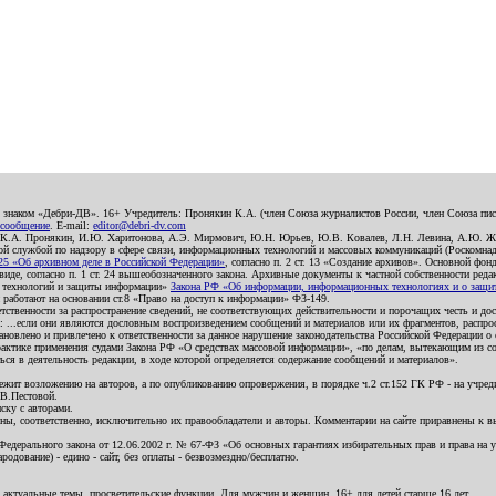
о знаком «Дебри-ДВ». 16+ Учредитель: Пронякин К.А. (член Союза журналистов России, член Союза писа
 сообщение
. E-mail:
editor@debri-dv.com
): К.А. Пронякин, И.Ю. Харитонова, А.Э. Мирмович, Ю.Н. Юрьев, Ю.В. Ковалев, Л.Н. Левина, А.Ю. Ж
 службой по надзору в сфере связи, информационных технологий и массовых коммуникаций (Роскомнадзо
5 «Об архивном деле в Российской Федерации»
, согласно п. 2 ст. 13 «Создание архивов». Основной фон
е, согласно п. 1 ст. 24 вышеобозначенного закона. Архивные документы к частной собственности редакци
ых технологий и защиты информации»
Закона РФ «Об информации, информационных технологиях и о защите
и работают на основании ст.8 «Право на доступ к информации» ФЗ-149.
етственности за распространение сведений, не соответствующих действительности и порочащих честь и д
 ...если они являются дословным воспроизведением сообщений и материалов или их фрагментов, распро
новлено и привлечено к ответственности за данное нарушение законодательства Российской Федерации о
актике применения судами Закона РФ «О средствах массовой информации», «по делам, вытекающим из со
ся в деятельность редакции, в ходе которой определяется содержание сообщений и материалов».
жит возложению на авторов, а по опубликованию опровержения, в порядке ч.2 ст.152 ГК РФ - на учредит
.В.Пестовой.
ску с авторами.
енны, соответственно, исключительно их правообладатели и авторы. Комментарии на сайте приравнены к
дерального закона от 12.06.2002 г. № 67-ФЗ «Об основных гарантиях избирательных прав и права на уча
дование) - едино - сайт, без оплаты - безвозмездно/бесплатно.
 актуальные темы, просветительские функции. Для мужчин и женщин. 16+ для детей старше 16 лет.