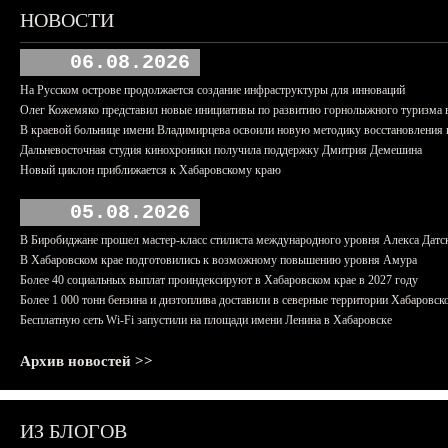
НОВОСТИ
06.08.2026
На Русском острове продолжается создание инфраструктуры для инноваций
Олег Кожемяко представил новые инициативы по развитию горнолыжного туризма 
В краевой больнице имени Владимирцева освоили новую методику восстановления п
Дальневосточная студия кинохроники получила поддержку Дмитрия Демешина
Новый циклон приближается к Хабаровскому краю
05.08.2026
В Биробиджане прошел мастер-класс стилиста международного уровня Алекса Датс
В Хабаровском крае подготовились к возможному повышению уровня Амура
Более 40 социальных выплат проиндексируют в Хабаровском крае в 2027 году
Более 1 000 тонн бензина и дизтоплива доставили в северные территории Хабаровск
Бесплатную сеть Wi-Fi запустили на площади имени Ленина в Хабаровске
Архив новостей >>
ИЗ БЛОГОВ