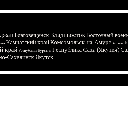
джан
Владивосток
Благовещенск
Восточный воен
Камчатский край
Комсомольск-на-Амуре
К
рай
Корякия
й край
Республика Саха (Якутия)
Са
Республика Бурятия
о-Сахалинск
Якутск