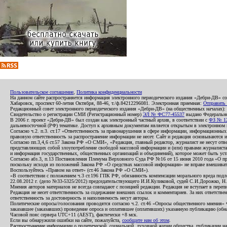
Пользовательское соглашение
,
Политика конфиденциальности
На данном сайте распространяется информация электронного периодического издания «Дебри-ДВ» с
Хабаровск, проспект 60-летия Октября, 88-46, т./ф.84212296081. Электронная приемная:
Отправить
Редакционный совет электронного периодического издания «Дебри-ДВ» (на общественных началах
Свидетельство о регистрации СМИ (Регистрационный номер)
ЭЛ № ФС77-45537
выдано Федеральной
В 2006 г. проект «Дебри-ДВ» был создан как электронный частный архив, в соответствии с
ФЗ № 12
дальневосточной (РФ) тематике. Доступ к архивным документам является открытым в электронном вид
Согласно ч.2. п.3. ст.17 «Ответственность за правонарушения в сфере информации, информационн
правовую ответственность за распространение информации не несет. Сайт и редакция основываются 
Согласно пп.3,4,6 ст.57 Закона РФ «О СМИ», «Редакция, главный редактор, журналист не несут отв
представляющих собой злоупотребление свободой массовой информации и (или) правами журналиста:
и информация государственных, общественных организаций и объединений), которое может быть уста
Согласно абз.3, п.13 Постановления Пленума Верховного Суда РФ №16 от 15 июня 2010 года «О пр
поскольку исходя из положений Закона РФ «О средствах массовой информации» не вправе вмешивать
Воспользуйтесь «Правом на ответ» (ст.46 Закона РФ «О СМИ»).
«В соответствии с положением ч.3 ст.196 ГПК РФ, обязанность компенсации морального вреда подле
22.08.2012 г. (дело №33-5325/2012) председательствующего И.И.Куликовой, судей С.И.Дорожко, Н
Мнения авторов материалов не всегда совпадают с позицией редакции. Редакция не вступает в перепи
Редакция не несет ответственность за содержание внешних ссылок и комментариев. За них ответств
ответственность за достоверность и наполняемость несут авторы.
Политические опросы/голосования проводятся согласно ч.2. ст.46 «Опросы общественного мнения» Фе
заказавшее (заказавших) проведение опроса и оплатившее (оплативших) указанную публикацию (обнаро
Часовой пояс сервера UTC+11 (AEST), фактически +8 мск.
Если вы обнаружили ошибки на сайте, пожалуйста,
сообщите нам об этом
.
Распространение информации о политической, социальной, духовной жизни общества, публикации на