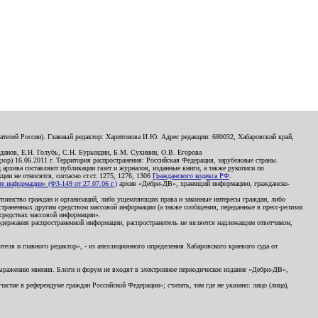
телей России). Главный редактор: Харитонова И.Ю. Адрес редакции: 680032, Хабаровский край,
данов, Е.Н. Голубь, С.Н. Бурындин, Б.М. Сухинин, О.В. Егорова
р) 16.06.2011 г. Территория распространения: Российская Федерация, зарубежные страны.
д архива составляют публикации газет и журналов, изданные книги, а также рукописи по
и не относятся, согласно ст.ст. 1275, 1276, 1306
Гражданского кодекса РФ
.
 информации» (ФЗ-149 от 27.07.06 г.)
архив «Дебри-ДВ», хранящий информацию, гражданско-
остоинство граждан и организаций, либо ущемляющих права и законные интересы граждан, либо
страненных другим средством массовой информации (а также сообщения, переданные в пресс-релизах
 средствах массовой информации».
держания распространенной информации, распространитель не является надлежащим ответчиком,
еля и главного редактор», - из апелляционного определения Хабаровского краевого суда от
 выражению мнения. Блоги и форум не входят в электронное периодическое издание «Дебри-ДВ»,
стие в референдуме граждан Российской Федерации»; считать, там где не указано: лицо (лица),