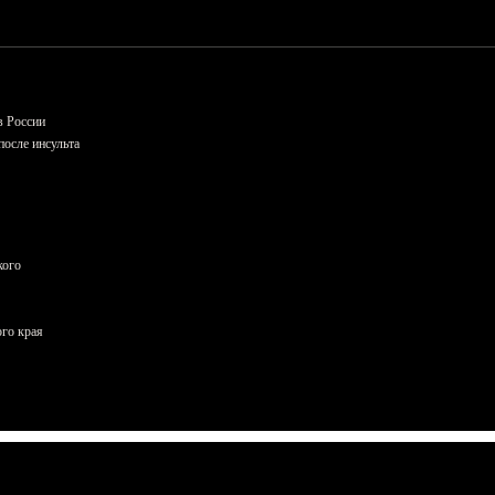
в России
осле инсульта
кого
ого края