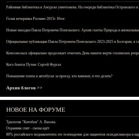
Районная библиотека в Амурске уничтожена. На очереди библиотека Островского в
Голая вечеринка Роснано 2015г. Итог.
Новые находки Павла Петровича Попельского: Архив газеты Природа и аномальные
Официальные публикации Павла Петровича Попельского 2023-2025 в Болгарии, в г
Комсомольск официально продолжает отмечать День памяти жертв сталинских репрес
Кого боится Путин: Сергей Фургал
Повышение платы в автобусах за проезд: кто виноват, и что делать?
Архив блогов >>
НОВОЕ НА ФОРУМЕ
Трилогия "Китобои" А. Вахова.
Охранник спит - смена идёт
80% российского медиаконтента это телевидение для пациентов психдиспансера и на