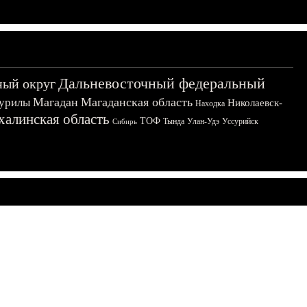
Дальневосточный федеральный
ный округ
Магадан
Магаданская область
урилы
Николаевск-
Находка
халинская область
ТОФ
Тында
Улан-Удэ
Уссурийск
Сибирь