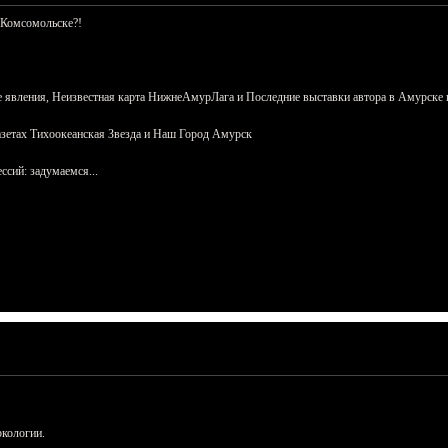
 Комсомольске?!
 явления, Неизвестная карта НижнеАмурЛага и Последние выставки автора в Амурске 
азетах Тихоокеанская Звезда и Наш Город Амурск
сий: задумаемся...
ркологии.