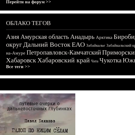
Перейти на форум >>
ОБЛАКО ТЕГОВ
Бироби
Азия
Амурская область
Анадырь
Арктика
округ
Дальний Восток
ЕАО
Забайкалье
Забайкальский к
Приморски
Петропавловск-Камчатский
на-Амуре
Хабаровск
Хабаровский край
Чукотка
Южн
Чита
Все теги >>