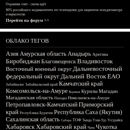
Охранник спит - смена идёт
80% российского медиаконтента это телевидение для пациентов психдиспансера
и наркологии.
Перейти на форум >>
ОБЛАКО ТЕГОВ
Азия
Амурская область
Анадырь
Арктика
Биробиджан
Владивосток
Благовещенск
Дальневосточный
Восточный военный округ
федеральный округ
Дальний Восток
ЕАО
Камчатский край
Забайкалье
Забайкальский край
Комсомольск-на-Амуре
Магадан
Курилы
Корякия
Магаданская область
Николаевск-на-Амуре
Находка
Приморский
Петропавловск-Камчатский
край
Республика Саха (Якутия)
Республика Бурятия
Сахалинская область
ТОФ
Тында
Улан-Удэ
Уссурийск
Сибирь
Хабаровск
Хабаровский край
Чукотка
Чита