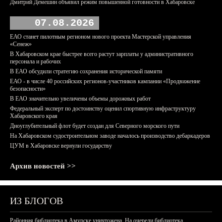
Дмитрий Демешин объявил режим повышенной готовности в Хабаровске
07.08.2026
ЕАО станет пилотным регионом нового проекта Мастерской управления
«Сенеж»
В Хабаровском крае быстрее всего растут зарплаты у административного
персонала и рабочих
В ЕАО обсудили стратегию сохранения исторической памяти
ЕАО - в числе 40 российских регионов-участников кампании «Продвижение
безопасности»
В ЕАО значительно увеличены объемы дорожных работ
Федеральный эксперт по достоинству оценил спортивную инфраструктуру
Хабаровского края
Дноуглубительный флот будет создан для Северного морского пути
На Хабаровском судостроительном заводе началось производство дебаркадеров
ЦУМ в Хабаровске вернули государству
Архив новостей >>
ИЗ БЛОГОВ
Районная библиотека в Амурске уничтожена. На очереди библиотека