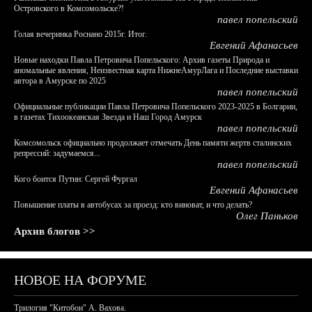
Островского в Комсомольске?!
павел попельский
Голая вечеринка Роснано 2015г. Итог.
Евгений Афанасьев
Новые находки Павла Петровича Попельского: Архив газеты Природа и
аномальные явления, Неизвестная карта НижнеАмурЛага и Последние выставки
автора в Амурске по 2025
павел попельский
Официальные публикации Павла Петровича Попельского 2023-2025 в Болгарии,
в газетах Тихоокеанская Звезда и Наш Город Амурск
павел попельский
Комсомольск официально продолжает отмечать День памяти жертв сталинских
репрессий: задумаемся...
павел попельский
Кого боится Путин: Сергей Фургал
Евгений Афанасьев
Повышение платы в автобусах за проезд: кто виноват, и что делать?
Олег Паньков
Архив блогов >>
НОВОЕ НА ФОРУМЕ
Трилогия "Китобои" А. Вахова.