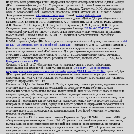
На данном сайте распространяется информация электронного периодического издания «Дебри-
ДВ» со знаком «Дебри-ДВ». 16+ Учредитель: Пронякин К.А. (член Союза журналистов
России, член Союза писателей России). Главный редактор: Харитонова И.Ю. Адрес редакции:
680032, Хабаровский край, Хабаровск, проспект 60-летия Октября, 88-46, т./ф.84212296081.
Электронная приемная:
Отправить сообщение
. E-mail:
editor@debri-dv.com
Редакционный совет электронного периодического издания «Дебри-ДВ» (на общественных
началах): К.А. Пронякин, И.Ю. Харитонова, А.Э. Мирмович, Ю.Н. Юрьев, Ю.В. Ковалев,
Л.Н. Левина, А.Ю. Жданов, Е.Н. Голубь, С.Н. Бурындин, Б.М. Сухинин, О.В. Егорова
Свидетельство о регистрации СМИ (Регистрационный номер)
ЭЛ № ФС77-45537
выдано
Федеральной службой по надзору в сфере связи, информационных технологий и массовых
коммуникаций (Роскомнадзор) 16.06.2011 г. Территория распространения: Российская
Федерация, зарубежные страны.
В 2006 г. проект «Дебри-ДВ» был создан как электронный частный архив, в соответствии с
ФЗ
№ 125 «Об архивном деле в Российской Федерации»
, согласно п. 2 ст. 13 «Создание архивов».
Основной фонд архива составляют публикации газет и журналов, изданные книги, а также
рукописи по дальневосточной (РФ) тематике. Доступ к архивным документам является
открытым в электронном виде, согласно п. 1 ст. 24 вышеобозначенного закона. Архивные
документы к частной собственности редакции не относятся, согласно ст.ст. 1275, 1276, 1306
Гражданского кодекса РФ
.
Согласно ч.2. п.3. ст.17 «Ответственность за правонарушения в сфере информации,
информационных технологий и защиты информации»
Закона РФ «Об информации,
информационных технологиях и о защите информации» (ФЗ-149 от 27.07.06 г.)
архив «Дебри-
ДВ», хранящий информацию, гражданско-правовую ответственность за распространение
информации не несет. Сайт и редакция основываются и работают на основании ст.8 «Право на
доступ к информации» ФЗ-149.
Согласно пп.3,4,6 ст.57 Закона РФ «О СМИ», «Редакция, главный редактор, журналист не несут
ответственности за распространение сведений, не соответствующих действительности и
порочащих честь и достоинство граждан и организаций, либо ущемляющих права и законные
интересы граждан, либо представляющих собой злоупотребление свободой массовой
информации и (или) правами журналиста: ...если они являются дословным воспроизведением
сообщений и материалов или их фрагментов, распространенных другим средством массовой
информации (а также сообщения, переданные в пресс-релизах и информация государственных,
общественных организаций и объединений), которое может быть установлено и привлечено к
ответственности за данное нарушение законодательства Российской Федерации о средствах
массовой информации».
Согласно абз.3, п.13 Постановления Пленума Верховного Суда РФ №16 от 15 июня 2010 года
«О практике применения судами Закона РФ «О средствах массовой информации», «по делам,
вытекающим из содержания распространенной информации, распространитель не является
надлежащим ответчиком, поскольку исходя из положений Закона РФ «О средствах массовой
информации» не вправе вмешиваться в деятельность редакции, в ходе которой определяется
содержание сообщений и материалов».