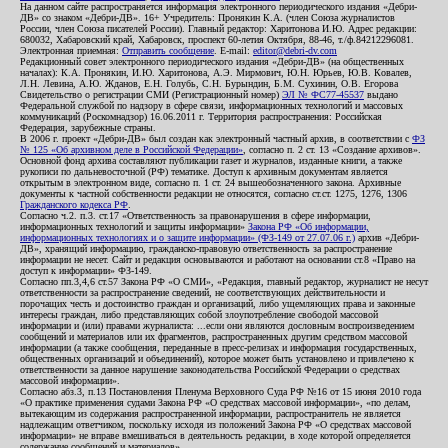
На данном сайте распространяется информация электронного периодического издания «Дебри-
ДВ» со знаком «Дебри-ДВ». 16+ Учредитель: Пронякин К.А. (член Союза журналистов
России, член Союза писателей России). Главный редактор: Харитонова И.Ю. Адрес редакции:
680032, Хабаровский край, Хабаровск, проспект 60-летия Октября, 88-46, т./ф.84212296081.
Электронная приемная:
Отправить сообщение
. E-mail:
editor@debri-dv.com
Редакционный совет электронного периодического издания «Дебри-ДВ» (на общественных
началах): К.А. Пронякин, И.Ю. Харитонова, А.Э. Мирмович, Ю.Н. Юрьев, Ю.В. Ковалев,
Л.Н. Левина, А.Ю. Жданов, Е.Н. Голубь, С.Н. Бурындин, Б.М. Сухинин, О.В. Егорова
Свидетельство о регистрации СМИ (Регистрационный номер)
ЭЛ № ФС77-45537
выдано
Федеральной службой по надзору в сфере связи, информационных технологий и массовых
коммуникаций (Роскомнадзор) 16.06.2011 г. Территория распространения: Российская
Федерация, зарубежные страны.
В 2006 г. проект «Дебри-ДВ» был создан как электронный частный архив, в соответствии с
ФЗ
№ 125 «Об архивном деле в Российской Федерации»
, согласно п. 2 ст. 13 «Создание архивов».
Основной фонд архива составляют публикации газет и журналов, изданные книги, а также
рукописи по дальневосточной (РФ) тематике. Доступ к архивным документам является
открытым в электронном виде, согласно п. 1 ст. 24 вышеобозначенного закона. Архивные
документы к частной собственности редакции не относятся, согласно ст.ст. 1275, 1276, 1306
Гражданского кодекса РФ
.
Согласно ч.2. п.3. ст.17 «Ответственность за правонарушения в сфере информации,
информационных технологий и защиты информации»
Закона РФ «Об информации,
информационных технологиях и о защите информации» (ФЗ-149 от 27.07.06 г.)
архив «Дебри-
ДВ», хранящий информацию, гражданско-правовую ответственность за распространение
информации не несет. Сайт и редакция основываются и работают на основании ст.8 «Право на
доступ к информации» ФЗ-149.
Согласно пп.3,4,6 ст.57 Закона РФ «О СМИ», «Редакция, главный редактор, журналист не несут
ответственности за распространение сведений, не соответствующих действительности и
порочащих честь и достоинство граждан и организаций, либо ущемляющих права и законные
интересы граждан, либо представляющих собой злоупотребление свободой массовой
информации и (или) правами журналиста: ...если они являются дословным воспроизведением
сообщений и материалов или их фрагментов, распространенных другим средством массовой
информации (а также сообщения, переданные в пресс-релизах и информация государственных,
общественных организаций и объединений), которое может быть установлено и привлечено к
ответственности за данное нарушение законодательства Российской Федерации о средствах
массовой информации».
Согласно абз.3, п.13 Постановления Пленума Верховного Суда РФ №16 от 15 июня 2010 года
«О практике применения судами Закона РФ «О средствах массовой информации», «по делам,
вытекающим из содержания распространенной информации, распространитель не является
надлежащим ответчиком, поскольку исходя из положений Закона РФ «О средствах массовой
информации» не вправе вмешиваться в деятельность редакции, в ходе которой определяется
содержание сообщений и материалов».