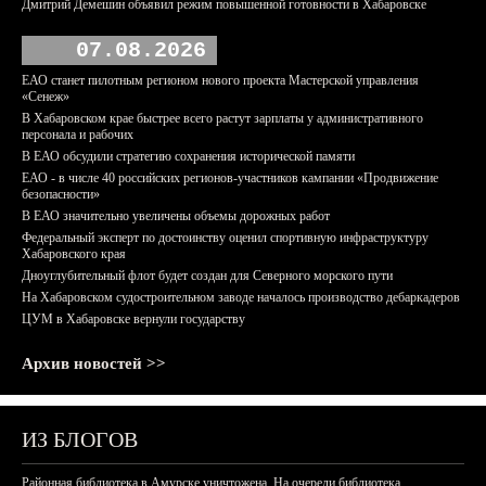
Дмитрий Демешин объявил режим повышенной готовности в Хабаровске
07.08.2026
ЕАО станет пилотным регионом нового проекта Мастерской управления
«Сенеж»
В Хабаровском крае быстрее всего растут зарплаты у административного
персонала и рабочих
В ЕАО обсудили стратегию сохранения исторической памяти
ЕАО - в числе 40 российских регионов-участников кампании «Продвижение
безопасности»
В ЕАО значительно увеличены объемы дорожных работ
Федеральный эксперт по достоинству оценил спортивную инфраструктуру
Хабаровского края
Дноуглубительный флот будет создан для Северного морского пути
На Хабаровском судостроительном заводе началось производство дебаркадеров
ЦУМ в Хабаровске вернули государству
Архив новостей >>
ИЗ БЛОГОВ
Районная библиотека в Амурске уничтожена. На очереди библиотека