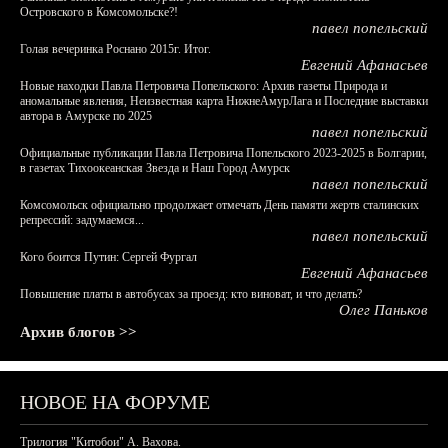
Островского в Комсомольске?!
павел попельский
Голая вечеринка Роснано 2015г. Итог.
Евгений Афанасьев
Новые находки Павла Петровича Попельского: Архив газеты Природа и
аномальные явления, Неизвестная карта НижнеАмурЛага и Последние выставки
автора в Амурске по 2025
павел попельский
Официальные публикации Павла Петровича Попельского 2023-2025 в Болгарии,
в газетах Тихоокеанская Звезда и Наш Город Амурск
павел попельский
Комсомольск официально продолжает отмечать День памяти жертв сталинских
репрессий: задумаемся...
павел попельский
Кого боится Путин: Сергей Фургал
Евгений Афанасьев
Повышение платы в автобусах за проезд: кто виноват, и что делать?
Олег Паньков
Архив блогов >>
НОВОЕ НА ФОРУМЕ
Трилогия "Китобои" А. Вахова.