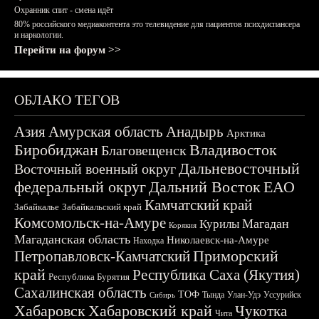
Охранник спит - смена идёт
80% российского медиаконтента это телевидение для пациентов психдиспансера
и наркологии.
Перейти на форум >>
ОБЛАКО ТЕГОВ
Азия
Амурская область
Анадырь
Арктика
Биробиджан
Владивосток
Благовещенск
Дальневосточный
Восточный военный округ
федеральный округ
Дальний Восток
ЕАО
Камчатский край
Забайкалье
Забайкальский край
Комсомольск-на-Амуре
Магадан
Курилы
Корякия
Магаданская область
Николаевск-на-Амуре
Находка
Приморский
Петропавловск-Камчатский
край
Республика Саха (Якутия)
Республика Бурятия
Сахалинская область
ТОФ
Тында
Улан-Удэ
Уссурийск
Сибирь
Хабаровск
Хабаровский край
Чукотка
Чита