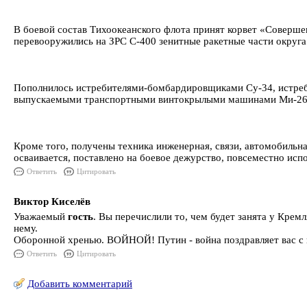
В боевой состав Тихоокеанского флота принят корвет «Соверш
перевооружились на ЗРС С-400 зенитные ракетные части округа
Пополнилось истребителями-бомбардировщиками Су-34, истре
выпускаемыми транспортными винтокрылыми машинами Ми-26
Кроме того, получены техника инженерная, связи, автомобильн
осваивается, поставлено на боевое дежурство, повсеместно испо
Ответить
Цитировать
Виктор Киселёв
Уважаемый
гость
. Вы перечислили то, чем будет занята у Крем
нему.
Оборонной хренью. ВОЙНОЙ! Путин - война поздравляет вас с 
Ответить
Цитировать
Добавить комментарий