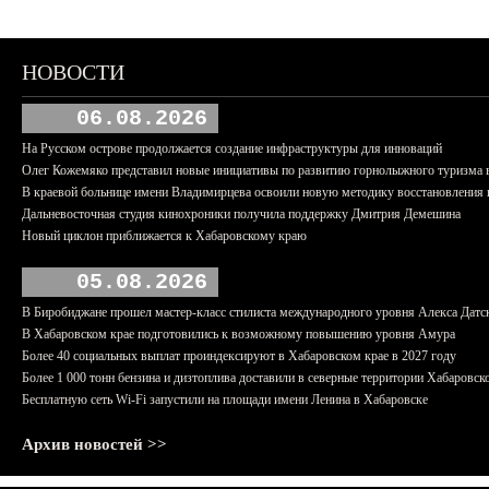
НОВОСТИ
06.08.2026
На Русском острове продолжается создание инфраструктуры для инноваций
Олег Кожемяко представил новые инициативы по развитию горнолыжного туризма 
В краевой больнице имени Владимирцева освоили новую методику восстановления п
Дальневосточная студия кинохроники получила поддержку Дмитрия Демешина
Новый циклон приближается к Хабаровскому краю
05.08.2026
В Биробиджане прошел мастер-класс стилиста международного уровня Алекса Датс
В Хабаровском крае подготовились к возможному повышению уровня Амура
Более 40 социальных выплат проиндексируют в Хабаровском крае в 2027 году
Более 1 000 тонн бензина и дизтоплива доставили в северные территории Хабаровск
Бесплатную сеть Wi-Fi запустили на площади имени Ленина в Хабаровске
Архив новостей >>