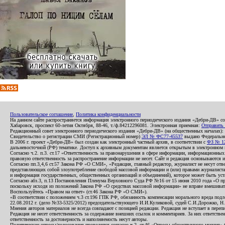
Пользовательское соглашение
,
Политика конфиденциальности
На данном сайте распространяется информация электронного периодического издания «Дебри-ДВ» с
Хабаровск, проспект 60-летия Октября, 88-46, т./ф.84212296081. Электронная приемная:
Отправить
Редакционный совет электронного периодического издания «Дебри-ДВ» (на общественных началах
Свидетельство о регистрации СМИ (Регистрационный номер)
ЭЛ № ФС77-45537
выдано Федеральной
В 2006 г. проект «Дебри-ДВ» был создан как электронный частный архив, в соответствии с
ФЗ № 12
дальневосточной (РФ) тематике. Доступ к архивным документам является открытым в электронном вид
Согласно ч.2. п.3. ст.17 «Ответственность за правонарушения в сфере информации, информационн
правовую ответственность за распространение информации не несет. Сайт и редакция основываются 
Согласно пп.3,4,6 ст.57 Закона РФ «О СМИ», «Редакция, главный редактор, журналист не несут отв
представляющих собой злоупотребление свободой массовой информации и (или) правами журналиста:
и информация государственных, общественных организаций и объединений), которое может быть уста
Согласно абз.3, п.13 Постановления Пленума Верховного Суда РФ №16 от 15 июня 2010 года «О пр
поскольку исходя из положений Закона РФ «О средствах массовой информации» не вправе вмешивать
Воспользуйтесь «Правом на ответ» (ст.46 Закона РФ «О СМИ»).
«В соответствии с положением ч.3 ст.196 ГПК РФ, обязанность компенсации морального вреда подле
22.08.2012 г. (дело №33-5325/2012) председательствующего И.И.Куликовой, судей С.И.Дорожко, Н
Мнения авторов материалов не всегда совпадают с позицией редакции. Редакция не вступает в перепи
Редакция не несет ответственность за содержание внешних ссылок и комментариев. За них ответств
ответственность за достоверность и наполняемость несут авторы.
Политические опросы/голосования проводятся согласно ч.2. ст.46 «Опросы общественного мнения» Фе