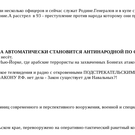
и несколько офицеров и сейчас служат Родине.Генералов и в купе 
А расстрел в 93 - преступление против народа которому они п
А АВТОМАТИЧЕСКИ СТАНОВИТСЯ АНТИНАРОДНОЙ ПО 
несёт.
Нью-Йорке, где арабские террористы на захваченных Боингах атак
оссийское телевидения и радио с откровенными ПОДСТРЕКАТЕ
АКОНУ Р.Ф. нет дела - Закон существует для Навальных?!
иниц современного и перспективного вооружения, военной и специ
льском крае, перевооружено на оперативно-тактический ракетный к