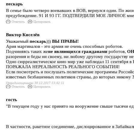
пескарь
В семье было четверо воевавших в ВОВ, вернулся один. По жизн
предубеждение. 91 И 93 ГГ. ПОДТВЕРДИЛИ МОЕ ЛИЧНОЕ мнение.
Ответить
Цитировать
Виктор Киселёв
Уважаемый
пескарь
)))
ВЫ ПРАВЫ!
Ария маргиналов - это армия не очень способных роботов.
Подчиняясь таких же
не являющихся гражданами
роботов,
ОН
разорения и беды ни своему, ни любому другому государству не 
Одно сюрреалистическое кино мир уже наблюдал 11 сентября в 
ПОРАЖАЛА НЕРЕАЛЬНОСТЬ РЕАЛЬНОГО СОБЫТИЯ!
Если посмотреть и послушать политические программы Р
известных безбашенных политиков страны, до которых никому З
Отредактировано 30.12.2017 13:42:11
Ответить
Цитировать
гость
"В текущем году у нас принято на вооружение свыше тысячи ед
В частности, ракетное соединение, дислоцированное в Забайка