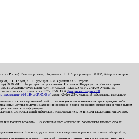
телей России). Главный редактор: Харитонова И.Ю. Адрес редакции: 680032, Хабаровский край,
данов, Е.Н. Голубь, С.Н. Бурындин, Б.М. Сухинин, О.В. Егорова
р) 16.06.2011 г. Территория распространения: Российская Федерация, зарубежные страны.
д архива составляют публикации газет и журналов, изданные книги, а также рукописи по
и не относятся, согласно ст.ст. 1275, 1276, 1306
Гражданского кодекса РФ
.
 информации» (ФЗ-149 от 27.07.06 г.)
архив «Дебри-ДВ», хранящий информацию, гражданско-
остоинство граждан и организаций, либо ущемляющих права и законные интересы граждан, либо
страненных другим средством массовой информации (а также сообщения, переданные в пресс-релизах
 средствах массовой информации».
держания распространенной информации, распространитель не является надлежащим ответчиком,
еля и главного редактор», - из апелляционного определения Хабаровского краевого суда от
 выражению мнения. Блоги и форум не входят в электронное периодическое издание «Дебри-ДВ»,
стие в референдуме граждан Российской Федерации»; считать, там где не указано: лицо (лица),