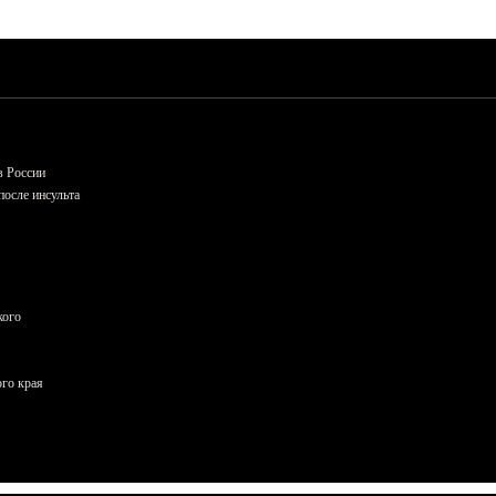
в России
осле инсульта
кого
ого края