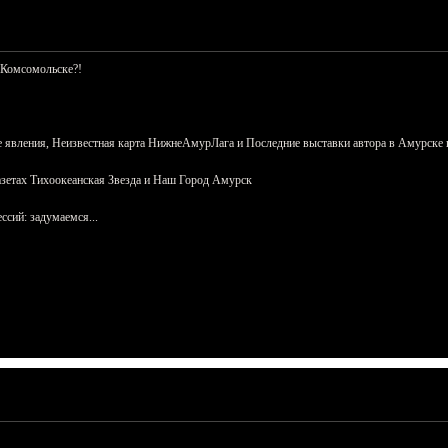
 Комсомольске?!
 явления, Неизвестная карта НижнеАмурЛага и Последние выставки автора в Амурске 
азетах Тихоокеанская Звезда и Наш Город Амурск
сий: задумаемся...