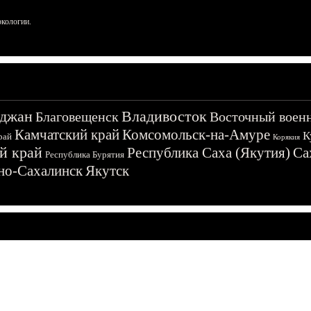
ркологии.
джан
Владивосток
Благовещенск
Восточный воен
Камчатский край
Комсомольск-на-Амуре
К
рай
Корякия
й край
Республика Саха (Якутия)
Са
Республика Бурятия
о-Сахалинск
Якутск