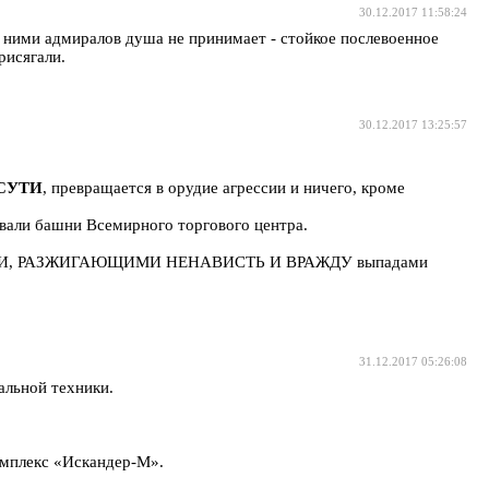
30.12.2017 11:58:24
с ними адмиралов душа не принимает - стойкое послевоенное
рисягали.
30.12.2017 13:25:57
СУТИ
, превращается в орудие агрессии и ничего, кроме
овали башни Всемирного торгового центра.
ЛЬСКИМИ, РАЗЖИГАЮЩИМИ НЕНАВИСТЬ И ВРАЖДУ выпадами
31.12.2017 05:26:08
альной техники.
омплекс «Искандер-М».