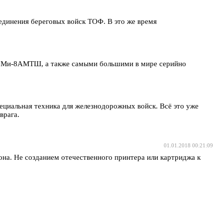
единения береговых войск ТОФ. В это же время
, Ми-8АМТШ, а также самыми большими в мире серийно
ециальная техника для железнодорожных войск. Всё это уже
врага.
01.01.2018 00:21:09
фона. Не созданием отечественного принтера или картриджа к