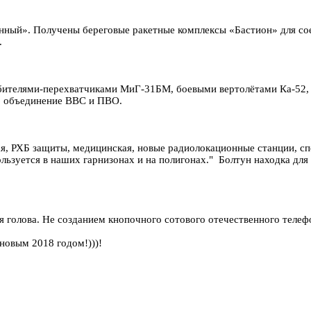
енный». Получены береговые ракетные комплексы «Бастион» для со
.
бителями-перехватчиками МиГ-31БМ, боевыми вертолётами Ка-52
 объединение ВВС и ПВО.
ая, РХБ защиты, медицинская, новые радиолокационные станции, сп
льзуется в наших гарнизонах и на полигонах." Болтун находка для 
ля голова. Не созданием кнопочного сотового отечественного теле
новым 2018 годом!)))!