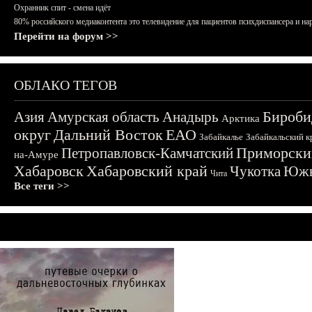
Охранник спит - смена идёт
80% российского медиаконтента это телевидение для пациентов психдиспансера и на
Перейти на форум >>
ОБЛАКО ТЕГОВ
Бироби
Азия
Амурская область
Анадырь
Арктика
округ
Дальний Восток
ЕАО
Забайкалье
Забайкальский к
Приморски
Петропавловск-Камчатский
на-Амуре
Хабаровск
Хабаровский край
Чукотка
Южн
Чита
Все теги >>