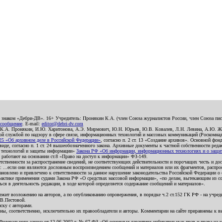
о знаком «Дебри-ДВ». 16+ Учредитель: Пронякин К.А. (член Союза журналистов России, член Союза писа
 сообщение
. E-mail:
editor@debri-dv.com
): К.А. Пронякин, И.Ю. Харитонова, А.Э. Мирмович, Ю.Н. Юрьев, Ю.В. Ковалев, Л.Н. Левина, А.Ю. Ж
 службой по надзору в сфере связи, информационных технологий и массовых коммуникаций (Роскомнадзо
5 «Об архивном деле в Российской Федерации»
, согласно п. 2 ст. 13 «Создание архивов». Основной фон
е, согласно п. 1 ст. 24 вышеобозначенного закона. Архивные документы к частной собственности редакци
ых технологий и защиты информации»
Закона РФ «Об информации, информационных технологиях и о защите
и работают на основании ст.8 «Право на доступ к информации» ФЗ-149.
етственности за распространение сведений, не соответствующих действительности и порочащих честь и д
 ...если они являются дословным воспроизведением сообщений и материалов или их фрагментов, распро
новлено и привлечено к ответственности за данное нарушение законодательства Российской Федерации о
актике применения судами Закона РФ «О средствах массовой информации», «по делам, вытекающим из со
ся в деятельность редакции, в ходе которой определяется содержание сообщений и материалов».
жит возложению на авторов, а по опубликованию опровержения, в порядке ч.2 ст.152 ГК РФ - на учредит
.В.Пестовой.
ску с авторами.
енны, соответственно, исключительно их правообладатели и авторы. Комментарии на сайте приравнены к
дерального закона от 12.06.2002 г. № 67-ФЗ «Об основных гарантиях избирательных прав и права на уча