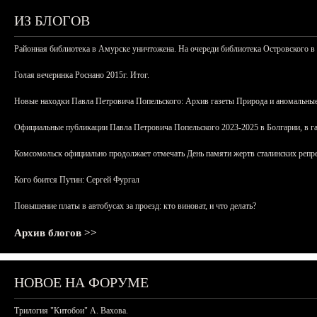
ИЗ БЛОГОВ
Районная библиотека в Амурске уничтожена. На очереди библиотека Островского в
Голая вечеринка Роснано 2015г. Итог.
Новые находки Павла Петровича Попельского: Архив газеты Природа и аномальные
Официальные публикации Павла Петровича Попельского 2023-2025 в Болгарии, в г
Комсомольск официально продолжает отмечать День памяти жертв сталинских репрес
Кого боится Путин: Сергей Фургал
Повышение платы в автобусах за проезд: кто виноват, и что делать?
Архив блогов >>
НОВОЕ НА ФОРУМЕ
Трилогия "Китобои" А. Вахова.