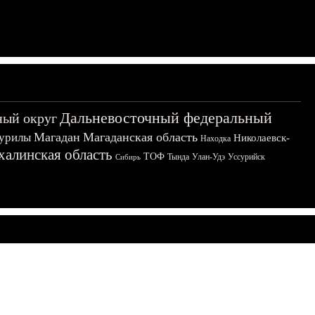
Дальневосточный федеральный
ный округ
Магадан
Магаданская область
урилы
Николаевск-
Находка
халинская область
ТОФ
Тында
Улан-Удэ
Уссурийск
Сибирь