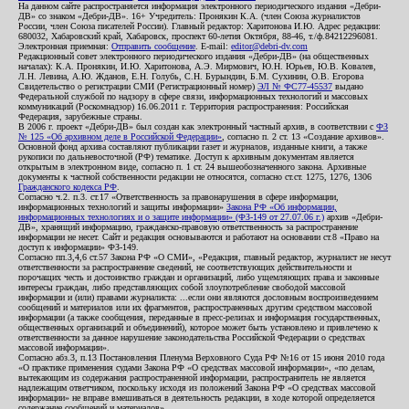
На данном сайте распространяется информация электронного периодического издания «Дебри-
ДВ» со знаком «Дебри-ДВ». 16+ Учредитель: Пронякин К.А. (член Союза журналистов
России, член Союза писателей России). Главный редактор: Харитонова И.Ю. Адрес редакции:
680032, Хабаровский край, Хабаровск, проспект 60-летия Октября, 88-46, т./ф.84212296081.
Электронная приемная:
Отправить сообщение
. E-mail:
editor@debri-dv.com
Редакционный совет электронного периодического издания «Дебри-ДВ» (на общественных
началах): К.А. Пронякин, И.Ю. Харитонова, А.Э. Мирмович, Ю.Н. Юрьев, Ю.В. Ковалев,
Л.Н. Левина, А.Ю. Жданов, Е.Н. Голубь, С.Н. Бурындин, Б.М. Сухинин, О.В. Егорова
Свидетельство о регистрации СМИ (Регистрационный номер)
ЭЛ № ФС77-45537
выдано
Федеральной службой по надзору в сфере связи, информационных технологий и массовых
коммуникаций (Роскомнадзор) 16.06.2011 г. Территория распространения: Российская
Федерация, зарубежные страны.
В 2006 г. проект «Дебри-ДВ» был создан как электронный частный архив, в соответствии с
ФЗ
№ 125 «Об архивном деле в Российской Федерации»
, согласно п. 2 ст. 13 «Создание архивов».
Основной фонд архива составляют публикации газет и журналов, изданные книги, а также
рукописи по дальневосточной (РФ) тематике. Доступ к архивным документам является
открытым в электронном виде, согласно п. 1 ст. 24 вышеобозначенного закона. Архивные
документы к частной собственности редакции не относятся, согласно ст.ст. 1275, 1276, 1306
Гражданского кодекса РФ
.
Согласно ч.2. п.3. ст.17 «Ответственность за правонарушения в сфере информации,
информационных технологий и защиты информации»
Закона РФ «Об информации,
информационных технологиях и о защите информации» (ФЗ-149 от 27.07.06 г.)
архив «Дебри-
ДВ», хранящий информацию, гражданско-правовую ответственность за распространение
информации не несет. Сайт и редакция основываются и работают на основании ст.8 «Право на
доступ к информации» ФЗ-149.
Согласно пп.3,4,6 ст.57 Закона РФ «О СМИ», «Редакция, главный редактор, журналист не несут
ответственности за распространение сведений, не соответствующих действительности и
порочащих честь и достоинство граждан и организаций, либо ущемляющих права и законные
интересы граждан, либо представляющих собой злоупотребление свободой массовой
информации и (или) правами журналиста: ...если они являются дословным воспроизведением
сообщений и материалов или их фрагментов, распространенных другим средством массовой
информации (а также сообщения, переданные в пресс-релизах и информация государственных,
общественных организаций и объединений), которое может быть установлено и привлечено к
ответственности за данное нарушение законодательства Российской Федерации о средствах
массовой информации».
Согласно абз.3, п.13 Постановления Пленума Верховного Суда РФ №16 от 15 июня 2010 года
«О практике применения судами Закона РФ «О средствах массовой информации», «по делам,
вытекающим из содержания распространенной информации, распространитель не является
надлежащим ответчиком, поскольку исходя из положений Закона РФ «О средствах массовой
информации» не вправе вмешиваться в деятельность редакции, в ходе которой определяется
содержание сообщений и материалов».