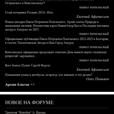
Островского в Комсомольске?!
павел попельский
Голая вечеринка Роснано 2015г. Итог.
Евгений Афанасьев
Новые находки Павла Петровича Попельского: Архив газеты Природа и
аномальные явления, Неизвестная карта НижнеАмурЛага и Последние выставки
автора в Амурске по 2025
павел попельский
Официальные публикации Павла Петровича Попельского 2023-2025 в Болгарии,
в газетах Тихоокеанская Звезда и Наш Город Амурск
павел попельский
Комсомольск официально продолжает отмечать День памяти жертв сталинских
репрессий: задумаемся...
павел попельский
Кого боится Путин: Сергей Фургал
Евгений Афанасьев
Повышение платы в автобусах за проезд: кто виноват, и что делать?
Олег Паньков
Архив блогов >>
НОВОЕ НА ФОРУМЕ
Трилогия "Китобои" А. Вахова.