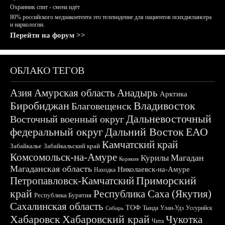
Охранник спит - смена идёт
80% российского медиаконтента это телевидение для пациентов психдиспансера
и наркологии.
Перейти на форум >>
ОБЛАКО ТЕГОВ
Азия
Амурская область
Анадырь
Арктика
Биробиджан
Владивосток
Благовещенск
Дальневосточный
Восточный военный округ
федеральный округ
Дальний Восток
ЕАО
Камчатский край
Забайкалье
Забайкальский край
Комсомольск-на-Амуре
Магадан
Курилы
Корякия
Магаданская область
Николаевск-на-Амуре
Находка
Приморский
Петропавловск-Камчатский
край
Республика Саха (Якутия)
Республика Бурятия
Сахалинская область
ТОФ
Тында
Улан-Удэ
Уссурийск
Сибирь
Хабаровск
Хабаровский край
Чукотка
Чита