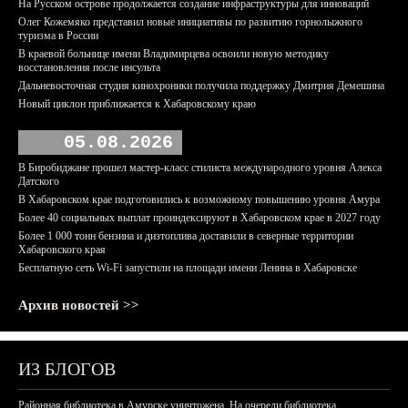
На Русском острове продолжается создание инфраструктуры для инноваций
Олег Кожемяко представил новые инициативы по развитию горнолыжного
туризма в России
В краевой больнице имени Владимирцева освоили новую методику
восстановления после инсульта
Дальневосточная студия кинохроники получила поддержку Дмитрия Демешина
Новый циклон приближается к Хабаровскому краю
05.08.2026
В Биробиджане прошел мастер-класс стилиста международного уровня Алекса
Датского
В Хабаровском крае подготовились к возможному повышению уровня Амура
Более 40 социальных выплат проиндексируют в Хабаровском крае в 2027 году
Более 1 000 тонн бензина и дизтоплива доставили в северные территории
Хабаровского края
Бесплатную сеть Wi-Fi запустили на площади имени Ленина в Хабаровске
Архив новостей >>
ИЗ БЛОГОВ
Районная библиотека в Амурске уничтожена. На очереди библиотека