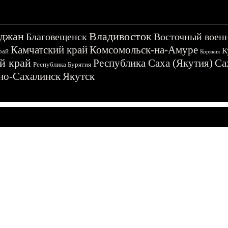
джан
Владивосток
Благовещенск
Восточный воен
Камчатский край
Комсомольск-на-Амуре
К
рай
Корякия
й край
Республика Саха (Якутия)
Са
Республика Бурятия
о-Сахалинск
Якутск