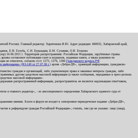
телей России). Главный редактор: Харитонова И.Ю. Адрес редакции: 680032, Хабаровский край,
данов, Е.Н. Голубь, С.Н. Бурындин, Б.М. Сухинин, О.В. Егорова
р) 16.06.2011 г. Территория распространения: Российская Федерация, зарубежные страны.
д архива составляют публикации газет и журналов, изданные книги, а также рукописи по
и не относятся, согласно ст.ст. 1275, 1276, 1306
Гражданского кодекса РФ
.
 информации» (ФЗ-149 от 27.07.06 г.)
архив «Дебри-ДВ», хранящий информацию, гражданско-
остоинство граждан и организаций, либо ущемляющих права и законные интересы граждан, либо
страненных другим средством массовой информации (а также сообщения, переданные в пресс-релизах
 средствах массовой информации».
держания распространенной информации, распространитель не является надлежащим ответчиком,
еля и главного редактор», - из апелляционного определения Хабаровского краевого суда от
 выражению мнения. Блоги и форум не входят в электронное периодическое издание «Дебри-ДВ»,
стие в референдуме граждан Российской Федерации»; считать, там где не указано: лицо (лица),