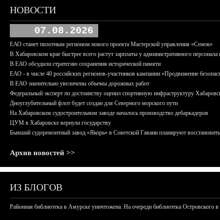
НОВОСТИ
07.08.2026
ЕАО станет пилотным регионом нового проекта Мастерской управления «Сенеж»
В Хабаровском крае быстрее всего растут зарплаты у административного персонала 
В ЕАО обсудили стратегию сохранения исторической памяти
ЕАО - в числе 40 российских регионов-участников кампании «Продвижение безопас
В ЕАО значительно увеличены объемы дорожных работ
Федеральный эксперт по достоинству оценил спортивную инфраструктуру Хабаровс
Дноуглубительный флот будет создан для Северного морского пути
На Хабаровском судостроительном заводе началось производство дебаркадеров
ЦУМ в Хабаровске вернули государству
Бывший судоремонтный завод «Якорь» в Советской Гавани планируют восстановить
Архив новостей >>
ИЗ БЛОГОВ
Районная библиотека в Амурске уничтожена. На очереди библиотека Островского в