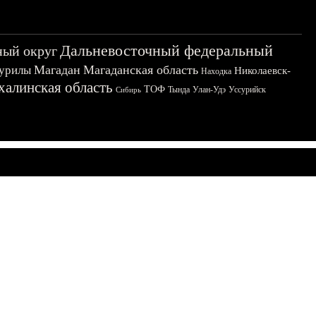
Дальневосточный федеральный
ный округ
Магадан
Магаданская область
урилы
Николаевск-
Находка
халинская область
ТОФ
Тында
Улан-Удэ
Уссурийск
Сибирь