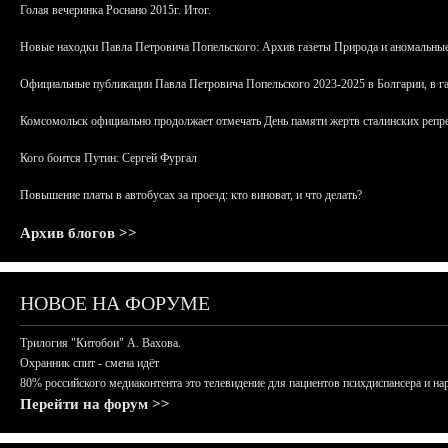
Голая вечеринка Роснано 2015г. Итог.
Новые находки Павла Петровича Попельского: Архив газеты Природа и аномальные
Официальные публикации Павла Петровича Попельского 2023-2025 в Болгарии, в г
Комсомольск официально продолжает отмечать День памяти жертв сталинских репрес
Кого боится Путин: Сергей Фургал
Повышение платы в автобусах за проезд: кто виноват, и что делать?
Архив блогов >>
НОВОЕ НА ФОРУМЕ
Трилогия "Китобои" А. Вахова.
Охранник спит - смена идёт
80% российского медиаконтента это телевидение для пациентов психдиспансера и на
Перейти на форум >>