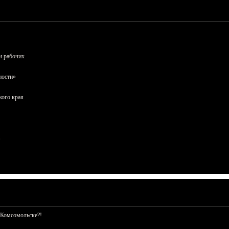
и рабочих
ности»
кого края
 Комсомольске?!