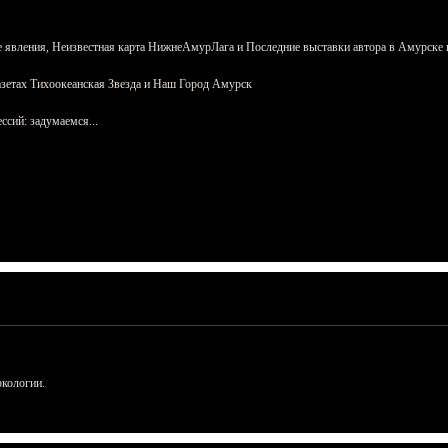
 явления, Неизвестная карта НижнеАмурЛага и Последние выставки автора в Амурске 
азетах Тихоокеанская Звезда и Наш Город Амурск
сий: задумаемся...
ркологии.