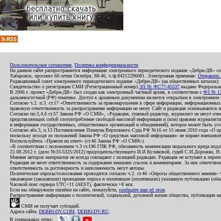
Пользовательское соглашение
,
Политика конфиденциальности
На данном сайте распространяется информация электронного периодического издания «Дебри-ДВ» с
Хабаровск, проспект 60-летия Октября, 88-46, т./ф.84212296081. Электронная приемная:
Отправить
Редакционный совет электронного периодического издания «Дебри-ДВ» (на общественных началах
Свидетельство о регистрации СМИ (Регистрационный номер)
ЭЛ № ФС77-45537
выдано Федеральной
В 2006 г. проект «Дебри-ДВ» был создан как электронный частный архив, в соответствии с
ФЗ № 12
дальневосточной (РФ) тематике. Доступ к архивным документам является открытым в электронном вид
Согласно ч.2. п.3. ст.17 «Ответственность за правонарушения в сфере информации, информационн
правовую ответственность за распространение информации не несет. Сайт и редакция основываются 
Согласно пп.3,4,6 ст.57 Закона РФ «О СМИ», «Редакция, главный редактор, журналист не несут отв
представляющих собой злоупотребление свободой массовой информации и (или) правами журналиста:
и информация государственных, общественных организаций и объединений), которое может быть уста
Согласно абз.3, п.13 Постановления Пленума Верховного Суда РФ №16 от 15 июня 2010 года «О пр
поскольку исходя из положений Закона РФ «О средствах массовой информации» не вправе вмешивать
Воспользуйтесь «Правом на ответ» (ст.46 Закона РФ «О СМИ»).
«В соответствии с положением ч.3 ст.196 ГПК РФ, обязанность компенсации морального вреда подле
22.08.2012 г. (дело №33-5325/2012) председательствующего И.И.Куликовой, судей С.И.Дорожко, Н
Мнения авторов материалов не всегда совпадают с позицией редакции. Редакция не вступает в перепи
Редакция не несет ответственность за содержание внешних ссылок и комментариев. За них ответств
ответственность за достоверность и наполняемость несут авторы.
Политические опросы/голосования проводятся согласно ч.2. ст.46 «Опросы общественного мнения» Фе
заказавшее (заказавших) проведение опроса и оплатившее (оплативших) указанную публикацию (обнаро
Часовой пояс сервера UTC+11 (AEST), фактически +8 мск.
Если вы обнаружили ошибки на сайте, пожалуйста,
сообщите нам об этом
.
Распространение информации о политической, социальной, духовной жизни общества, публикации на
СМИ не получает субсидий.
Адреса сайта:
DEBRI-DV.COM
,
DEBRI-DV.RU
.
В социальных сетях: