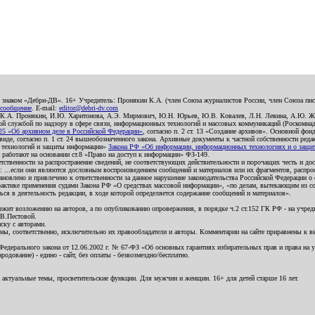
о знаком «Дебри-ДВ». 16+ Учредитель: Пронякин К.А. (член Союза журналистов России, член Союза писа
 сообщение
. E-mail:
editor@debri-dv.com
): К.А. Пронякин, И.Ю. Харитонова, А.Э. Мирмович, Ю.Н. Юрьев, Ю.В. Ковалев, Л.Н. Левина, А.Ю. Ж
 службой по надзору в сфере связи, информационных технологий и массовых коммуникаций (Роскомнадзо
5 «Об архивном деле в Российской Федерации»
, согласно п. 2 ст. 13 «Создание архивов». Основной фон
е, согласно п. 1 ст. 24 вышеобозначенного закона. Архивные документы к частной собственности редакци
ых технологий и защиты информации»
Закона РФ «Об информации, информационных технологиях и о защите
и работают на основании ст.8 «Право на доступ к информации» ФЗ-149.
етственности за распространение сведений, не соответствующих действительности и порочащих честь и д
 ...если они являются дословным воспроизведением сообщений и материалов или их фрагментов, распро
новлено и привлечено к ответственности за данное нарушение законодательства Российской Федерации о
актике применения судами Закона РФ «О средствах массовой информации», «по делам, вытекающим из со
ся в деятельность редакции, в ходе которой определяется содержание сообщений и материалов».
жит возложению на авторов, а по опубликованию опровержения, в порядке ч.2 ст.152 ГК РФ - на учредит
.В.Пестовой.
ску с авторами.
енны, соответственно, исключительно их правообладатели и авторы. Комментарии на сайте приравнены к
дерального закона от 12.06.2002 г. № 67-ФЗ «Об основных гарантиях избирательных прав и права на уча
дование) - едино - сайт, без оплаты - безвозмездно/бесплатно.
 актуальные темы, просветительские функции. Для мужчин и женщин. 16+ для детей старше 16 лет.