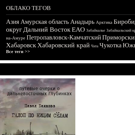
ОБЛАКО ТЕГОВ
Бироби
Азия
Амурская область
Анадырь
Арктика
округ
Дальний Восток
ЕАО
Забайкалье
Забайкальский к
Приморски
Петропавловск-Камчатский
на-Амуре
Хабаровск
Хабаровский край
Чукотка
Южн
Чита
Все теги >>