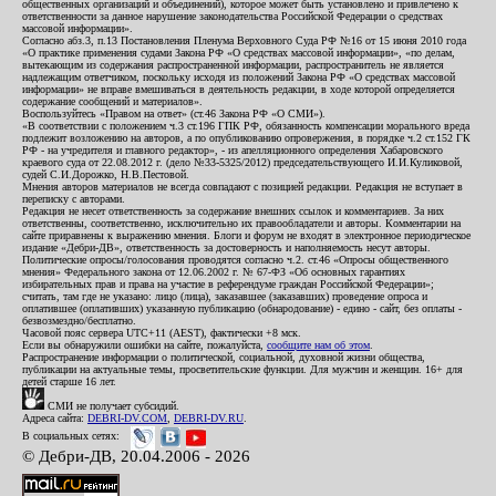
общественных организаций и объединений), которое может быть установлено и привлечено к
ответственности за данное нарушение законодательства Российской Федерации о средствах
массовой информации».
Согласно абз.3, п.13 Постановления Пленума Верховного Суда РФ №16 от 15 июня 2010 года
«О практике применения судами Закона РФ «О средствах массовой информации», «по делам,
вытекающим из содержания распространенной информации, распространитель не является
надлежащим ответчиком, поскольку исходя из положений Закона РФ «О средствах массовой
информации» не вправе вмешиваться в деятельность редакции, в ходе которой определяется
содержание сообщений и материалов».
Воспользуйтесь «Правом на ответ» (ст.46 Закона РФ «О СМИ»).
«В соответствии с положением ч.3 ст.196 ГПК РФ, обязанность компенсации морального вреда
подлежит возложению на авторов, а по опубликованию опровержения, в порядке ч.2 ст.152 ГК
РФ - на учредителя и главного редактор», - из апелляционного определения Хабаровского
краевого суда от 22.08.2012 г. (дело №33-5325/2012) председательствующего И.И.Куликовой,
судей С.И.Дорожко, Н.В.Пестовой.
Мнения авторов материалов не всегда совпадают с позицией редакции. Редакция не вступает в
переписку с авторами.
Редакция не несет ответственность за содержание внешних ссылок и комментариев. За них
ответственны, соответственно, исключительно их правообладатели и авторы. Комментарии на
сайте приравнены к выражению мнения. Блоги и форум не входят в электронное периодическое
издание «Дебри-ДВ», ответственность за достоверность и наполняемость несут авторы.
Политические опросы/голосования проводятся согласно ч.2. ст.46 «Опросы общественного
мнения» Федерального закона от 12.06.2002 г. № 67-ФЗ «Об основных гарантиях
избирательных прав и права на участие в референдуме граждан Российской Федерации»;
считать, там где не указано: лицо (лица), заказавшее (заказавших) проведение опроса и
оплатившее (оплативших) указанную публикацию (обнародование) - едино - сайт, без оплаты -
безвозмездно/бесплатно.
Часовой пояс сервера UTC+11 (AEST), фактически +8 мск.
Если вы обнаружили ошибки на сайте, пожалуйста,
сообщите нам об этом
.
Распространение информации о политической, социальной, духовной жизни общества,
публикации на актуальные темы, просветительские функции. Для мужчин и женщин. 16+ для
детей старше 16 лет.
СМИ не получает субсидий.
Адреса сайта:
DEBRI-DV.COM
,
DEBRI-DV.RU
.
В социальных сетях:
© Дебри-ДВ, 20.04.2006 - 2026