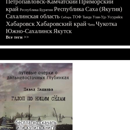
Приморский
Петропавловск-Камчатский
край
Республика Саха (Якутия)
Республика Бурятия
Сахалинская область
ТОФ
Тында
Улан-Удэ
Уссурийск
Сибирь
Хабаровск
Хабаровский край
Чукотка
Чита
Южно-Сахалинск
Якутск
Все теги >>