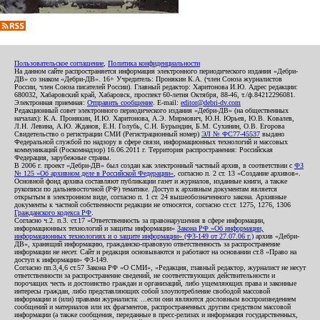
Пользовательское соглашение
,
Политика конфиденциальности
На данном сайте распространяется информация электронного периодического издания «Дебри-
ДВ» со знаком «Дебри-ДВ». 16+ Учредитель: Пронякин К.А. (член Союза журналистов
России, член Союза писателей России). Главный редактор: Харитонова И.Ю. Адрес редакции:
680032, Хабаровский край, Хабаровск, проспект 60-летия Октября, 88-46, т./ф.84212296081.
Электронная приемная:
Отправить сообщение
. E-mail:
editor@debri-dv.com
Редакционный совет электронного периодического издания «Дебри-ДВ» (на общественных
началах): К.А. Пронякин, И.Ю. Харитонова, А.Э. Мирмович, Ю.Н. Юрьев, Ю.В. Ковалев,
Л.Н. Левина, А.Ю. Жданов, Е.Н. Голубь, С.Н. Бурындин, Б.М. Сухинин, О.В. Егорова
Свидетельство о регистрации СМИ (Регистрационный номер)
ЭЛ № ФС77-45537
выдано
Федеральной службой по надзору в сфере связи, информационных технологий и массовых
коммуникаций (Роскомнадзор) 16.06.2011 г. Территория распространения: Российская
Федерация, зарубежные страны.
В 2006 г. проект «Дебри-ДВ» был создан как электронный частный архив, в соответствии с
ФЗ
№ 125 «Об архивном деле в Российской Федерации»
, согласно п. 2 ст. 13 «Создание архивов».
Основной фонд архива составляют публикации газет и журналов, изданные книги, а также
рукописи по дальневосточной (РФ) тематике. Доступ к архивным документам является
открытым в электронном виде, согласно п. 1 ст. 24 вышеобозначенного закона. Архивные
документы к частной собственности редакции не относятся, согласно ст.ст. 1275, 1276, 1306
Гражданского кодекса РФ
.
Согласно ч.2. п.3. ст.17 «Ответственность за правонарушения в сфере информации,
информационных технологий и защиты информации»
Закона РФ «Об информации,
информационных технологиях и о защите информации» (ФЗ-149 от 27.07.06 г.)
архив «Дебри-
ДВ», хранящий информацию, гражданско-правовую ответственность за распространение
информации не несет. Сайт и редакция основываются и работают на основании ст.8 «Право на
доступ к информации» ФЗ-149.
Согласно пп.3,4,6 ст.57 Закона РФ «О СМИ», «Редакция, главный редактор, журналист не несут
ответственности за распространение сведений, не соответствующих действительности и
порочащих честь и достоинство граждан и организаций, либо ущемляющих права и законные
интересы граждан, либо представляющих собой злоупотребление свободой массовой
информации и (или) правами журналиста: ...если они являются дословным воспроизведением
сообщений и материалов или их фрагментов, распространенных другим средством массовой
информации (а также сообщения, переданные в пресс-релизах и информация государственных,