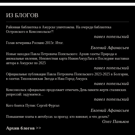
ИЗ БЛОГОВ
Районная библиотека в Амурске уничтожена. На очереди библиотека
Островского в Комсомольске?!
павел попельский
Голая вечеринка Роснано 2015г. Итог.
Евгений Афанасьев
Новые находки Павла Петровича Попельского: Архив газеты Природа и
аномальные явления, Неизвестная карта НижнеАмурЛага и Последние выставки
автора в Амурске по 2025
павел попельский
Официальные публикации Павла Петровича Попельского 2023-2025 в Болгарии,
в газетах Тихоокеанская Звезда и Наш Город Амурск
павел попельский
Комсомольск официально продолжает отмечать День памяти жертв сталинских
репрессий: задумаемся...
павел попельский
Кого боится Путин: Сергей Фургал
Евгений Афанасьев
Повышение платы в автобусах за проезд: кто виноват, и что делать?
Олег Паньков
Архив блогов >>