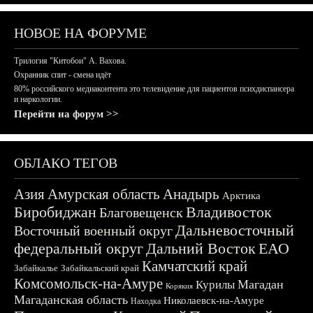
НОВОЕ НА ФОРУМЕ
Трилогия "Китобои" А. Вахова.
Охранник спит - смена идёт
80% российского медиаконтента это телевидение для пациентов психдиспансера
и наркологии.
Перейти на форум >>
ОБЛАКО ТЕГОВ
Азия
Амурская область
Анадырь
Арктика
Биробиджан
Владивосток
Благовещенск
Дальневосточный
Восточный военный округ
федеральный округ
Дальний Восток
ЕАО
Камчатский край
Забайкалье
Забайкальский край
Комсомольск-на-Амуре
Магадан
Курилы
Корякия
Магаданская область
Николаевск-на-Амуре
Находка