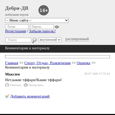
Дебри-ДВ
мобильная версия
Логин
Пароль
Регистрация
/
Забыли пароль?
расширенный
Комментарии к материалу
Главная
>>
Спорт, Отдых, Развлечения
>>
Ошипка
>>
Комментарии к материалу
Максим
09.07.2009 17:35:44
Нет,какие тффари!Какие тффари!
Ответить
Цитировать
Добавить комментарий