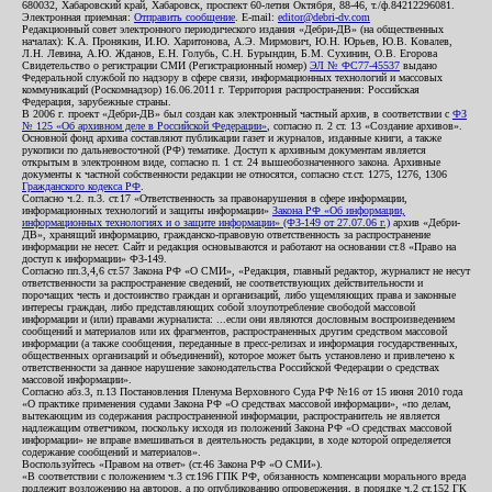
680032, Хабаровский край, Хабаровск, проспект 60-летия Октября, 88-46, т./ф.84212296081.
Электронная приемная:
Отправить сообщение
. E-mail:
editor@debri-dv.com
Редакционный совет электронного периодического издания «Дебри-ДВ» (на общественных
началах): К.А. Пронякин, И.Ю. Харитонова, А.Э. Мирмович, Ю.Н. Юрьев, Ю.В. Ковалев,
Л.Н. Левина, А.Ю. Жданов, Е.Н. Голубь, С.Н. Бурындин, Б.М. Сухинин, О.В. Егорова
Свидетельство о регистрации СМИ (Регистрационный номер)
ЭЛ № ФС77-45537
выдано
Федеральной службой по надзору в сфере связи, информационных технологий и массовых
коммуникаций (Роскомнадзор) 16.06.2011 г. Территория распространения: Российская
Федерация, зарубежные страны.
В 2006 г. проект «Дебри-ДВ» был создан как электронный частный архив, в соответствии с
ФЗ
№ 125 «Об архивном деле в Российской Федерации»
, согласно п. 2 ст. 13 «Создание архивов».
Основной фонд архива составляют публикации газет и журналов, изданные книги, а также
рукописи по дальневосточной (РФ) тематике. Доступ к архивным документам является
открытым в электронном виде, согласно п. 1 ст. 24 вышеобозначенного закона. Архивные
документы к частной собственности редакции не относятся, согласно ст.ст. 1275, 1276, 1306
Гражданского кодекса РФ
.
Согласно ч.2. п.3. ст.17 «Ответственность за правонарушения в сфере информации,
информационных технологий и защиты информации»
Закона РФ «Об информации,
информационных технологиях и о защите информации» (ФЗ-149 от 27.07.06 г.)
архив «Дебри-
ДВ», хранящий информацию, гражданско-правовую ответственность за распространение
информации не несет. Сайт и редакция основываются и работают на основании ст.8 «Право на
доступ к информации» ФЗ-149.
Согласно пп.3,4,6 ст.57 Закона РФ «О СМИ», «Редакция, главный редактор, журналист не несут
ответственности за распространение сведений, не соответствующих действительности и
порочащих честь и достоинство граждан и организаций, либо ущемляющих права и законные
интересы граждан, либо представляющих собой злоупотребление свободой массовой
информации и (или) правами журналиста: ...если они являются дословным воспроизведением
сообщений и материалов или их фрагментов, распространенных другим средством массовой
информации (а также сообщения, переданные в пресс-релизах и информация государственных,
общественных организаций и объединений), которое может быть установлено и привлечено к
ответственности за данное нарушение законодательства Российской Федерации о средствах
массовой информации».
Согласно абз.3, п.13 Постановления Пленума Верховного Суда РФ №16 от 15 июня 2010 года
«О практике применения судами Закона РФ «О средствах массовой информации», «по делам,
вытекающим из содержания распространенной информации, распространитель не является
надлежащим ответчиком, поскольку исходя из положений Закона РФ «О средствах массовой
информации» не вправе вмешиваться в деятельность редакции, в ходе которой определяется
содержание сообщений и материалов».
Воспользуйтесь «Правом на ответ» (ст.46 Закона РФ «О СМИ»).
«В соответствии с положением ч.3 ст.196 ГПК РФ, обязанность компенсации морального вреда
подлежит возложению на авторов, а по опубликованию опровержения, в порядке ч.2 ст.152 ГК