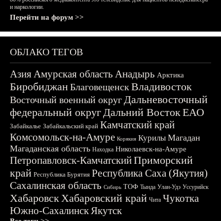
и наркологии.
Перейти на форум >>
ОБЛАКО ТЕГОВ
Азия
Амурская область
Анадырь
Арктика
Биробиджан
Владивосток
Благовещенск
Дальневосточный
Восточный военный округ
федеральный округ
Дальний Восток
ЕАО
Камчатский край
Забайкалье
Забайкальский край
Комсомольск-на-Амуре
Магадан
Курилы
Корякия
Магаданская область
Николаевск-на-Амуре
Находка
Приморский
Петропавловск-Камчатский
край
Республика Саха (Якутия)
Республика Бурятия
Сахалинская область
ТОФ
Тында
Улан-Удэ
Уссурийск
Сибирь
Хабаровск
Хабаровский край
Чукотка
Чита
Южно-Сахалинск
Якутск