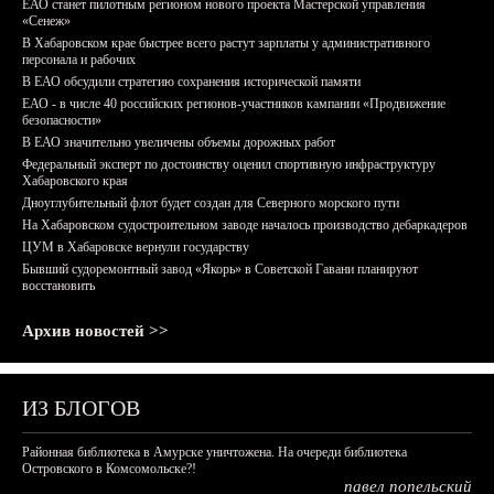
ЕАО станет пилотным регионом нового проекта Мастерской управления
«Сенеж»
В Хабаровском крае быстрее всего растут зарплаты у административного
персонала и рабочих
В ЕАО обсудили стратегию сохранения исторической памяти
ЕАО - в числе 40 российских регионов-участников кампании «Продвижение
безопасности»
В ЕАО значительно увеличены объемы дорожных работ
Федеральный эксперт по достоинству оценил спортивную инфраструктуру
Хабаровского края
Дноуглубительный флот будет создан для Северного морского пути
На Хабаровском судостроительном заводе началось производство дебаркадеров
ЦУМ в Хабаровске вернули государству
Бывший судоремонтный завод «Якорь» в Советской Гавани планируют
восстановить
Архив новостей >>
ИЗ БЛОГОВ
Районная библиотека в Амурске уничтожена. На очереди библиотека
Островского в Комсомольске?!
павел попельский