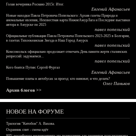
Голая вечеринка Роснано 2015г. Итог.
Евгений Афанасьев
Новые находки Павла Петровича Попельского: Архив газеты Природа и
аномальные явления, Неизвестная карта НижнеАмурЛага и Последние выставки
автора в Амурске по 2025
павел попельский
Официальные публикации Павла Петровича Попельского 2023-2025 в Болгарии,
в газетах Тихоокеанская Звезда и Наш Город Амурск
павел попельский
Комсомольск официально продолжает отмечать День памяти жертв сталинских
репрессий: задумаемся...
павел попельский
Кого боится Путин: Сергей Фургал
Евгений Афанасьев
Повышение платы в автобусах за проезд: кто виноват, и что делать?
Олег Паньков
Архив блогов >>
НОВОЕ НА ФОРУМЕ
Трилогия "Китобои" А. Вахова.
Охранник спит - смена идёт
80% российского медиаконтента это телевидение для пациентов психдиспансера