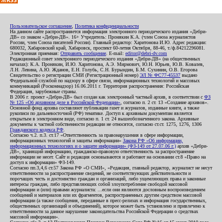
Пользовательское соглашение
,
Политика конфиденциальности
На данном сайте распространяется информация электронного периодического издания «Дебри-
ДВ» со знаком «Дебри-ДВ». 16+ Учредитель: Пронякин К.А. (член Союза журналистов
России, член Союза писателей России). Главный редактор: Харитонова И.Ю. Адрес редакции:
680032, Хабаровский край, Хабаровск, проспект 60-летия Октября, 88-46, т./ф.84212296081.
Электронная приемная:
Отправить сообщение
. E-mail:
editor@debri-dv.com
Редакционный совет электронного периодического издания «Дебри-ДВ» (на общественных
началах): К.А. Пронякин, И.Ю. Харитонова, А.Э. Мирмович, Ю.Н. Юрьев, Ю.В. Ковалев,
Л.Н. Левина, А.Ю. Жданов, Е.Н. Голубь, С.Н. Бурындин, Б.М. Сухинин, О.В. Егорова
Свидетельство о регистрации СМИ (Регистрационный номер)
ЭЛ № ФС77-45537
выдано
Федеральной службой по надзору в сфере связи, информационных технологий и массовых
коммуникаций (Роскомнадзор) 16.06.2011 г. Территория распространения: Российская
Федерация, зарубежные страны.
В 2006 г. проект «Дебри-ДВ» был создан как электронный частный архив, в соответствии с
ФЗ
№ 125 «Об архивном деле в Российской Федерации»
, согласно п. 2 ст. 13 «Создание архивов».
Основной фонд архива составляют публикации газет и журналов, изданные книги, а также
рукописи по дальневосточной (РФ) тематике. Доступ к архивным документам является
открытым в электронном виде, согласно п. 1 ст. 24 вышеобозначенного закона. Архивные
документы к частной собственности редакции не относятся, согласно ст.ст. 1275, 1276, 1306
Гражданского кодекса РФ
.
Согласно ч.2. п.3. ст.17 «Ответственность за правонарушения в сфере информации,
информационных технологий и защиты информации»
Закона РФ «Об информации,
информационных технологиях и о защите информации» (ФЗ-149 от 27.07.06 г.)
архив «Дебри-
ДВ», хранящий информацию, гражданско-правовую ответственность за распространение
информации не несет. Сайт и редакция основываются и работают на основании ст.8 «Право на
доступ к информации» ФЗ-149.
Согласно пп.3,4,6 ст.57 Закона РФ «О СМИ», «Редакция, главный редактор, журналист не несут
ответственности за распространение сведений, не соответствующих действительности и
порочащих честь и достоинство граждан и организаций, либо ущемляющих права и законные
интересы граждан, либо представляющих собой злоупотребление свободой массовой
информации и (или) правами журналиста: ...если они являются дословным воспроизведением
сообщений и материалов или их фрагментов, распространенных другим средством массовой
информации (а также сообщения, переданные в пресс-релизах и информация государственных,
общественных организаций и объединений), которое может быть установлено и привлечено к
ответственности за данное нарушение законодательства Российской Федерации о средствах
массовой информации».