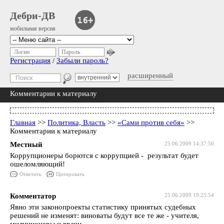
Дебри-ДВ
мобильная версия
Логин
Пароль
Регистрация
/
Забыли пароль?
расширенный
Комментарии к материалу
Главная
>>
Политика, Власть
>>
«Сами против себя»
>>
Комментарии к материалу
Местный
25.06.2009 14:37:50
Коррупционеры борются с коррупцией - результат будет
ошеломляющий!
Ответить
Цитировать
Комментатор
25.06.2009 19:25:54
Явно эти законопроекты статистику принятых судебных
решений не изменят: виноваты будут все те же - учителя,