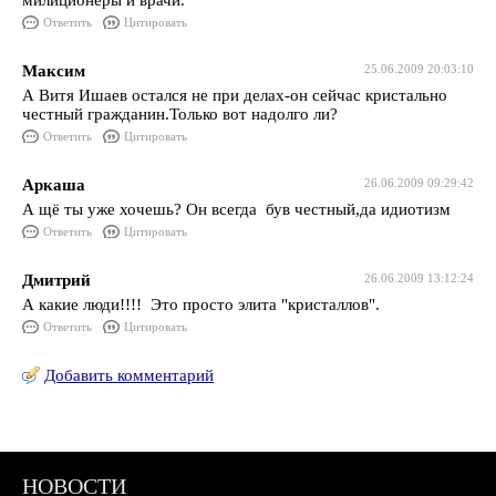
милиционеры и врачи.
Ответить
Цитировать
Максим
25.06.2009 20:03:10
А Витя Ишаев остался не при делах-он сейчас кристально
честный гражданин.Только вот надолго ли?
Ответить
Цитировать
Аркаша
26.06.2009 09:29:42
А щё ты уже хочешь? Он всегда був честный,да идиотизм
Ответить
Цитировать
Дмитрий
26.06.2009 13:12:24
А какие люди!!!! Это просто элита "кристаллов".
Ответить
Цитировать
Добавить комментарий
НОВОСТИ