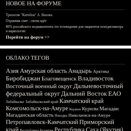
НОВОЕ НА ФОРУМЕ
Трилогия "Китобои" А. Вахова.
Охранник спит - смена идёт
80% российского медиаконтента это телевидение для пациентов психдиспансера
и наркологии.
Перейти на форум >>
ОБЛАКО ТЕГОВ
Азия
Амурская область
Анадырь
Арктика
Биробиджан
Владивосток
Благовещенск
Дальневосточный
Восточный военный округ
федеральный округ
Дальний Восток
ЕАО
Камчатский край
Забайкалье
Забайкальский край
Комсомольск-на-Амуре
Магадан
Курилы
Корякия
Магаданская область
Николаевск-на-Амуре
Находка
Приморский
Петропавловск-Камчатский
край
Республика Саха (Якутия)
Республика Бурятия