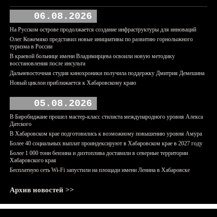
06.08.2026
На Русском острове продолжается создание инфраструктуры для инноваций
Олег Кожемяко представил новые инициативы по развитию горнолыжного
туризма в России
В краевой больнице имени Владимирцева освоили новую методику
восстановления после инсульта
Дальневосточная студия кинохроники получила поддержку Дмитрия Демешина
Новый циклон приближается к Хабаровскому краю
05.08.2026
В Биробиджане прошел мастер-класс стилиста международного уровня Алекса
Датского
В Хабаровском крае подготовились к возможному повышению уровня Амура
Более 40 социальных выплат проиндексируют в Хабаровском крае в 2027 году
Более 1 000 тонн бензина и дизтоплива доставили в северные территории
Хабаровского края
Бесплатную сеть Wi-Fi запустили на площади имени Ленина в Хабаровске
Архив новостей >>