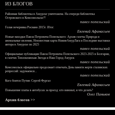
ИЗ БЛОГОВ
Районная библиотека в Амурске уничтожена. На очереди библиотека
Островского в Комсомольске?!
павел попельский
Голая вечеринка Роснано 2015г. Итог.
Евгений Афанасьев
Новые находки Павла Петровича Попельского: Архив газеты Природа и
аномальные явления, Неизвестная карта НижнеАмурЛага и Последние выставки
автора в Амурске по 2025
павел попельский
Официальные публикации Павла Петровича Попельского 2023-2025 в Болгарии,
в газетах Тихоокеанская Звезда и Наш Город Амурск
павел попельский
Комсомольск официально продолжает отмечать День памяти жертв сталинских
репрессий: задумаемся...
павел попельский
Кого боится Путин: Сергей Фургал
Евгений Афанасьев
Повышение платы в автобусах за проезд: кто виноват, и что делать?
Олег Паньков
Архив блогов >>