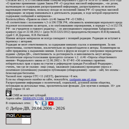
Согласно абз.3, п.13 Постановления Пленума Верховного Суда РФ №16 от 15 июня 2010 года
«О практике применения судами Закона РФ «О средствах массовой информации», «по делам,
вытекающим из содержания распространенной информации, распространитель не является
надлежащим ответчиком, поскольку исходя из положений Закона РФ «О средствах массовой
информации» не вправе вмешиваться в деятельность редакции, в ходе которой определяется
содержание сообщений и материалов».
Воспользуйтесь «Правом на ответ» (ст.46 Закона РФ «О СМИ»).
«В соответствии с положением ч.3 ст.196 ГПК РФ, обязанность компенсации морального вреда
подлежит возложению на авторов, а по опубликованию опровержения, в порядке ч.2 ст.152 ГК
РФ - на учредителя и главного редактор», - из апелляционного определения Хабаровского
краевого суда от 22.08.2012 г. (дело №33-5325/2012) председательствующего И.И.Куликовой,
судей С.И.Дорожко, Н.В.Пестовой.
Мнения авторов материалов не всегда совпадают с позицией редакции. Редакция не вступает в
переписку с авторами.
Редакция не несет ответственность за содержание внешних ссылок и комментариев. За них
ответственны, соответственно, исключительно их правообладатели и авторы. Комментарии на
сайте приравнены к выражению мнения. Блоги и форум не входят в электронное периодическое
издание «Дебри-ДВ», ответственность за достоверность и наполняемость несут авторы.
Политические опросы/голосования проводятся согласно ч.2. ст.46 «Опросы общественного
мнения» Федерального закона от 12.06.2002 г. № 67-ФЗ «Об основных гарантиях
избирательных прав и права на участие в референдуме граждан Российской Федерации»;
считать, там где не указано: лицо (лица), заказавшее (заказавших) проведение опроса и
оплатившее (оплативших) указанную публикацию (обнародование) - едино - сайт, без оплаты -
безвозмездно/бесплатно.
Часовой пояс сервера UTC+11 (AEST), фактически +8 мск.
Если вы обнаружили ошибки на сайте, пожалуйста,
сообщите нам об этом
.
Распространение информации о политической, социальной, духовной жизни общества,
публикации на актуальные темы, просветительские функции. Для мужчин и женщин. 16+ для
детей старше 16 лет.
СМИ не получает субсидий.
Адреса сайта:
DEBRI-DV.COM
,
DEBRI-DV.RU
.
В социальных сетях:
© Дебри-ДВ, 20.04.2006 - 2026