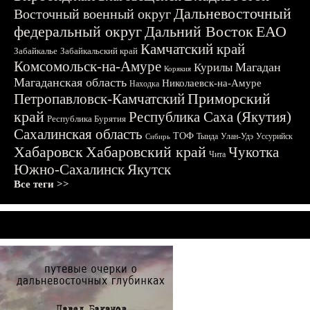
Дальневосточный
Восточный военный округ
федеральный округ
Дальний Восток
ЕАО
Камчатский край
Забайкалье
Забайкальский край
Комсомольск-на-Амуре
Магадан
Курилы
Корякия
Магаданская область
Николаевск-на-Амуре
Находка
Приморский
Петропавловск-Камчатский
край
Республика Саха (Якутия)
Республика Бурятия
Сахалинская область
ТОФ
Тында
Улан-Удэ
Уссурийск
Сибирь
Хабаровск
Хабаровский край
Чукотка
Чита
Южно-Сахалинск
Якутск
Все теги >>