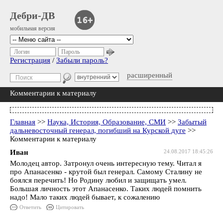
Дебри-ДВ
мобильная версия
Логин
Пароль
Регистрация
/
Забыли пароль?
расширенный
Комментарии к материалу
Главная
>>
Наука, История, Образование, СМИ
>>
Забытый
дальневосточный генерал, погибший на Курской дуге
>>
Комментарии к материалу
Иван
24.08.2017 18:45:26
Молодец автор. Затронул очень интересную тему. Читал я
про Апанасенко - крутой был генерал. Самому Сталину не
боялся перечить! Но Родину любил и защищать умел.
Большая личность этот Апанасенко. Таких людей помнить
надо! Мало таких людей бывает, к сожалению
Ответить
Цитировать