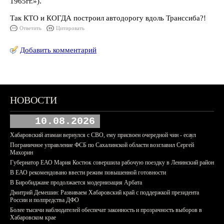
1965гг.»).
Так КТО и КОГДА построил автодорогу вдоль Транссиба?!
Ответить
Цитировать
Добавить комментарий
НОВОСТИ
10.08.2026
Хабаровский атаман вернулся с СВО, ему присвоен очередной чин - есаул
Пограничное управление ФСБ по Сахалинской области возглавил Сергей
Махорин
Губернатор ЕАО Мария Костюк совершила рабочую поездку в Ленинский район
В ЕАО рекомендовано ввести режим повышенной готовности
В Биробиджане продолжается модернизация Арбата
Дмитрий Демешин: Развиваем Хабаровский край с поддержкой президента
России и полпредства ДФО
Более тысячи наблюдателей обеспечат законность и прозрачность выборов в
Хабаровском крае