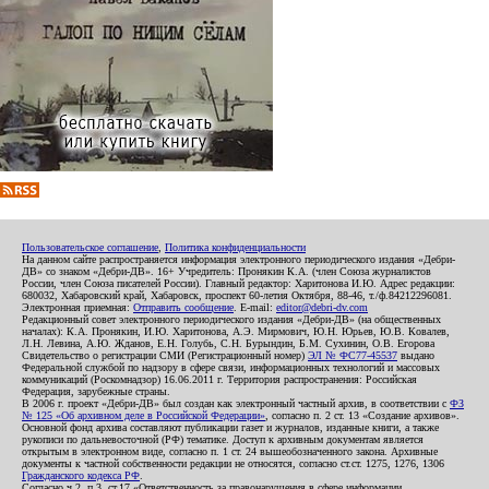
Пользовательское соглашение
,
Политика конфиденциальности
На данном сайте распространяется информация электронного периодического издания «Дебри-
ДВ» со знаком «Дебри-ДВ». 16+ Учредитель: Пронякин К.А. (член Союза журналистов
России, член Союза писателей России). Главный редактор: Харитонова И.Ю. Адрес редакции:
680032, Хабаровский край, Хабаровск, проспект 60-летия Октября, 88-46, т./ф.84212296081.
Электронная приемная:
Отправить сообщение
. E-mail:
editor@debri-dv.com
Редакционный совет электронного периодического издания «Дебри-ДВ» (на общественных
началах): К.А. Пронякин, И.Ю. Харитонова, А.Э. Мирмович, Ю.Н. Юрьев, Ю.В. Ковалев,
Л.Н. Левина, А.Ю. Жданов, Е.Н. Голубь, С.Н. Бурындин, Б.М. Сухинин, О.В. Егорова
Свидетельство о регистрации СМИ (Регистрационный номер)
ЭЛ № ФС77-45537
выдано
Федеральной службой по надзору в сфере связи, информационных технологий и массовых
коммуникаций (Роскомнадзор) 16.06.2011 г. Территория распространения: Российская
Федерация, зарубежные страны.
В 2006 г. проект «Дебри-ДВ» был создан как электронный частный архив, в соответствии с
ФЗ
№ 125 «Об архивном деле в Российской Федерации»
, согласно п. 2 ст. 13 «Создание архивов».
Основной фонд архива составляют публикации газет и журналов, изданные книги, а также
рукописи по дальневосточной (РФ) тематике. Доступ к архивным документам является
открытым в электронном виде, согласно п. 1 ст. 24 вышеобозначенного закона. Архивные
документы к частной собственности редакции не относятся, согласно ст.ст. 1275, 1276, 1306
Гражданского кодекса РФ
.
Согласно ч.2. п.3. ст.17 «Ответственность за правонарушения в сфере информации,