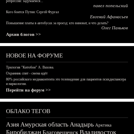
репрессий: задумаемся...
павел попельский
Кого боится Путин: Сергей Фургал
Евгений Афанасьев
Повышение платы в автобусах за проезд: кто виноват, и что делать?
Олег Паньков
Архив блогов >>
НОВОЕ НА ФОРУМЕ
Трилогия "Китобои" А. Вахова.
Охранник спит - смена идёт
80% российского медиаконтента это телевидение для пациентов психдиспансера
и наркологии.
Перейти на форум >>
ОБЛАКО ТЕГОВ
Азия
Амурская область
Анадырь
Арктика
Биробиджан
Владивосток
Благовещенск