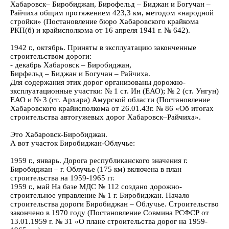
Хабаровск– Биробиджан, Бирофельд – Биджан и Богучан –
Райчиха общим протяжением 423,3 км, методом «народной
стройки» (Постановление бюро Хабаровского крайкома
РКП(б) и крайисполкома от 16 апреля 1941 г. № 642).
1942 г., октябрь. Приняты в эксплуатацию законченные
строительством дороги:
- декабрь Хабаровск – Биробиджан,
Бирфельд – Биджан и Богучан – Райчиха.
Для содержания этих дорог организованы дорожно-
эксплуатационные участки: № 1 ст. Ин (ЕАО); № 2 (ст. Унгун)
ЕАО и № 3 (ст. Архара) Амурской области (Постановление
Хабаровского крайисполкома от 26.01.43г. № 86 «Об итогах
строительства автогужевых дорог Хабаровск–Райчиха».
Это Хабаровск-Биробиджан.
А вот участок Биробиджан-Облучье:
1959 г., январь. Дорога республиканского значения г.
Биробиджан – г. Облучье (175 км) включена в план
строительства на 1959-1965 гг.
1959 г., май На базе МДС № 112 создано дорожно-
строительное управление № 1 г. Биробиджан. Начало
строительства дороги Биробиджан – Облучье. Строительство
закончено в 1970 году (Постановление Совмина РСФСР от
13.01.1959 г. № 31 «О плане строительства дорог на 1959-