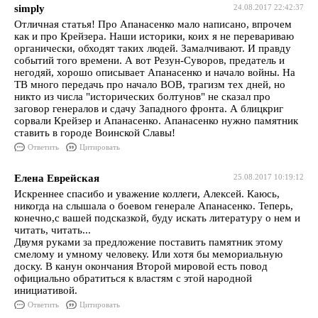
simply
24.08.2017 22:42:37
Отличная статья! Про Апанасенко мало написано, впрочем
как и про Крейзера. Наши историки, коих я не перевариваю
органически, обходят таких людей. Замалчивают. И правду
событий того времени. А вот Резун-Суворов, предатель и
негодяй, хорошо описывает Апанасенко и начало войны. На
ТВ много передачь про начало ВОВ, трагизм тех дней, но
никто из числа "исторических болтунов" не сказал про
заговор генералов и сдачу Западного фронта. А блицкриг
сорвали Крейзер и Апанасенко. Апанасенко нужно памятник
ставить в городе Воинской Славы!
Ответить
Цитировать
Елена Еврейская
25.08.2017 10:19:12
Искреннее спасибо и уважение коллеги, Алексей. Каюсь,
никогда на слышала о боевом генерале Апанасенко. Теперь,
конечно,с вашей подсказкой, буду искать литературу о нем и
читать, читать...
Двумя руками за предложение поставить памятник этому
смелому и умному человеку. Или хотя бы мемориальную
доску. В канун окончания Второй мировой есть повод
официально обратиться к властям с этой народной
инициативой.
Ответить
Цитировать