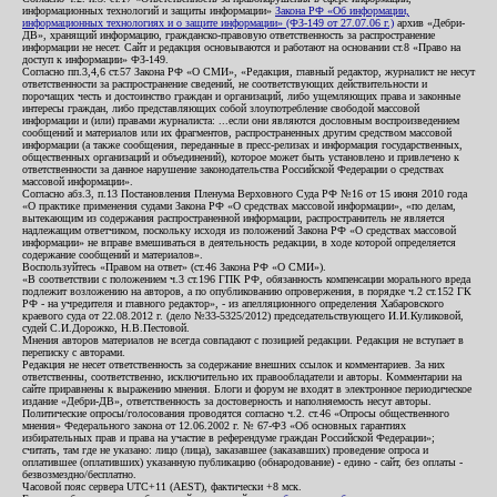
информационных технологий и защиты информации»
Закона РФ «Об информации,
информационных технологиях и о защите информации» (ФЗ-149 от 27.07.06 г.)
архив «Дебри-
ДВ», хранящий информацию, гражданско-правовую ответственность за распространение
информации не несет. Сайт и редакция основываются и работают на основании ст.8 «Право на
доступ к информации» ФЗ-149.
Согласно пп.3,4,6 ст.57 Закона РФ «О СМИ», «Редакция, главный редактор, журналист не несут
ответственности за распространение сведений, не соответствующих действительности и
порочащих честь и достоинство граждан и организаций, либо ущемляющих права и законные
интересы граждан, либо представляющих собой злоупотребление свободой массовой
информации и (или) правами журналиста: ...если они являются дословным воспроизведением
сообщений и материалов или их фрагментов, распространенных другим средством массовой
информации (а также сообщения, переданные в пресс-релизах и информация государственных,
общественных организаций и объединений), которое может быть установлено и привлечено к
ответственности за данное нарушение законодательства Российской Федерации о средствах
массовой информации».
Согласно абз.3, п.13 Постановления Пленума Верховного Суда РФ №16 от 15 июня 2010 года
«О практике применения судами Закона РФ «О средствах массовой информации», «по делам,
вытекающим из содержания распространенной информации, распространитель не является
надлежащим ответчиком, поскольку исходя из положений Закона РФ «О средствах массовой
информации» не вправе вмешиваться в деятельность редакции, в ходе которой определяется
содержание сообщений и материалов».
Воспользуйтесь «Правом на ответ» (ст.46 Закона РФ «О СМИ»).
«В соответствии с положением ч.3 ст.196 ГПК РФ, обязанность компенсации морального вреда
подлежит возложению на авторов, а по опубликованию опровержения, в порядке ч.2 ст.152 ГК
РФ - на учредителя и главного редактор», - из апелляционного определения Хабаровского
краевого суда от 22.08.2012 г. (дело №33-5325/2012) председательствующего И.И.Куликовой,
судей С.И.Дорожко, Н.В.Пестовой.
Мнения авторов материалов не всегда совпадают с позицией редакции. Редакция не вступает в
переписку с авторами.
Редакция не несет ответственность за содержание внешних ссылок и комментариев. За них
ответственны, соответственно, исключительно их правообладатели и авторы. Комментарии на
сайте приравнены к выражению мнения. Блоги и форум не входят в электронное периодическое
издание «Дебри-ДВ», ответственность за достоверность и наполняемость несут авторы.
Политические опросы/голосования проводятся согласно ч.2. ст.46 «Опросы общественного
мнения» Федерального закона от 12.06.2002 г. № 67-ФЗ «Об основных гарантиях
избирательных прав и права на участие в референдуме граждан Российской Федерации»;
считать, там где не указано: лицо (лица), заказавшее (заказавших) проведение опроса и
оплатившее (оплативших) указанную публикацию (обнародование) - едино - сайт, без оплаты -
безвозмездно/бесплатно.
Часовой пояс сервера UTC+11 (AEST), фактически +8 мск.