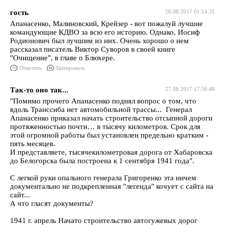
гость
26.08.2017 01:14:31
Апанасенко, Малиновский, Крейзер - вот пожалуй лучшие
командующие КДВО за всю его историю. Однако, Иосиф
Родионович был лучшим из них. Очень хорошо о нем
рассказал писатель Виктор Суворов в своей книге
"Очищение", в главе о Блюхере.
Ответить
Цитировать
Так-то оно так...
27.08.2017 17:56:48
"Помимо прочего Апанасенко поднял вопрос о том, что
вдоль Транссиба нет автомобильной трассы... Генерал
Апанасенко приказал начать строительство отсыпной дороги
протяженностью почти… в тысячу километров. Срок для
этой огромной работы был установлен предельно кратким -
пять месяцев.
И представляете, тысячекилометровая дорога от Хабаровска
до Белогорска была построена к 1 сентября 1941 года".
С легкой руки опального генерала Григоренко эта ничем
документально не подкрепленная "легенда" кочует с сайта на
сайт...
А что гласят документы?
1941 г. апрель Начато строительство автогужевых дорог