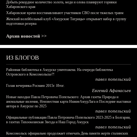
Добыть рекордное количество золота, меди и олова планируют горняки
Хабаровского края
Хабаровские врачи восстанавливают участников СВО после тяжелых травм
Женский волейбольный клуб «Амурские Тигрицы» открывает набор в группу
подготовки резерва
Архив новостей >>
ИЗ БЛОГОВ
Районная библиотека в Амурске уничтожена. На очереди библиотека
Островского в Комсомольске?!
павел попельский
Голая вечеринка Роснано 2015г. Итог.
Евгений Афанасьев
Новые находки Павла Петровича Попельского: Архив газеты Природа и
аномальные явления, Неизвестная карта НижнеАмурЛага и Последние выставки
автора в Амурске по 2025
павел попельский
Официальные публикации Павла Петровича Попельского 2023-2025 в Болгарии,
в газетах Тихоокеанская Звезда и Наш Город Амурск
павел попельский
Комсомольск официально продолжает отмечать День памяти жертв сталинских