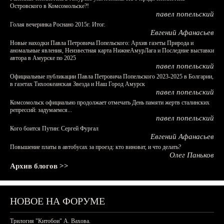
Островского в Комсомольске?!
павел попельский
Голая вечеринка Роснано 2015г. Итог.
Евгений Афанасьев
Новые находки Павла Петровича Попельского: Архив газеты Природа и
аномальные явления, Неизвестная карта НижнеАмурЛага и Последние выставки
автора в Амурске по 2025
павел попельский
Официальные публикации Павла Петровича Попельского 2023-2025 в Болгарии,
в газетах Тихоокеанская Звезда и Наш Город Амурск
павел попельский
Комсомольск официально продолжает отмечать День памяти жертв сталинских
репрессий: задумаемся...
павел попельский
Кого боится Путин: Сергей Фургал
Евгений Афанасьев
Повышение платы в автобусах за проезд: кто виноват, и что делать?
Олег Паньков
Архив блогов >>
НОВОЕ НА ФОРУМЕ
Трилогия "Китобои" А. Вахова.