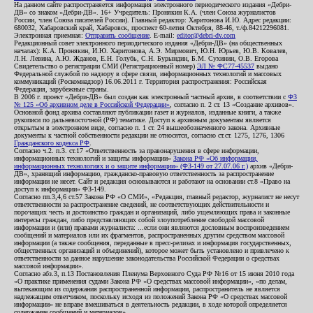
На данном сайте распространяется информация электронного периодического издания «Дебри-
ДВ» со знаком «Дебри-ДВ». 16+ Учредитель: Пронякин К.А. (член Союза журналистов
России, член Союза писателей России). Главный редактор: Харитонова И.Ю. Адрес редакции:
680032, Хабаровский край, Хабаровск, проспект 60-летия Октября, 88-46, т./ф.84212296081.
Электронная приемная:
Отправить сообщение
. E-mail:
editor@debri-dv.com
Редакционный совет электронного периодического издания «Дебри-ДВ» (на общественных
началах): К.А. Пронякин, И.Ю. Харитонова, А.Э. Мирмович, Ю.Н. Юрьев, Ю.В. Ковалев,
Л.Н. Левина, А.Ю. Жданов, Е.Н. Голубь, С.Н. Бурындин, Б.М. Сухинин, О.В. Егорова
Свидетельство о регистрации СМИ (Регистрационный номер)
ЭЛ № ФС77-45537
выдано
Федеральной службой по надзору в сфере связи, информационных технологий и массовых
коммуникаций (Роскомнадзор) 16.06.2011 г. Территория распространения: Российская
Федерация, зарубежные страны.
В 2006 г. проект «Дебри-ДВ» был создан как электронный частный архив, в соответствии с
ФЗ
№ 125 «Об архивном деле в Российской Федерации»
, согласно п. 2 ст. 13 «Создание архивов».
Основной фонд архива составляют публикации газет и журналов, изданные книги, а также
рукописи по дальневосточной (РФ) тематике. Доступ к архивным документам является
открытым в электронном виде, согласно п. 1 ст. 24 вышеобозначенного закона. Архивные
документы к частной собственности редакции не относятся, согласно ст.ст. 1275, 1276, 1306
Гражданского кодекса РФ
.
Согласно ч.2. п.3. ст.17 «Ответственность за правонарушения в сфере информации,
информационных технологий и защиты информации»
Закона РФ «Об информации,
информационных технологиях и о защите информации» (ФЗ-149 от 27.07.06 г.)
архив «Дебри-
ДВ», хранящий информацию, гражданско-правовую ответственность за распространение
информации не несет. Сайт и редакция основываются и работают на основании ст.8 «Право на
доступ к информации» ФЗ-149.
Согласно пп.3,4,6 ст.57 Закона РФ «О СМИ», «Редакция, главный редактор, журналист не несут
ответственности за распространение сведений, не соответствующих действительности и
порочащих честь и достоинство граждан и организаций, либо ущемляющих права и законные
интересы граждан, либо представляющих собой злоупотребление свободой массовой
информации и (или) правами журналиста: ...если они являются дословным воспроизведением
сообщений и материалов или их фрагментов, распространенных другим средством массовой
информации (а также сообщения, переданные в пресс-релизах и информация государственных,
общественных организаций и объединений), которое может быть установлено и привлечено к
ответственности за данное нарушение законодательства Российской Федерации о средствах
массовой информации».
Согласно абз.3, п.13 Постановления Пленума Верховного Суда РФ №16 от 15 июня 2010 года
«О практике применения судами Закона РФ «О средствах массовой информации», «по делам,
вытекающим из содержания распространенной информации, распространитель не является
надлежащим ответчиком, поскольку исходя из положений Закона РФ «О средствах массовой
информации» не вправе вмешиваться в деятельность редакции, в ходе которой определяется
содержание сообщений и материалов».