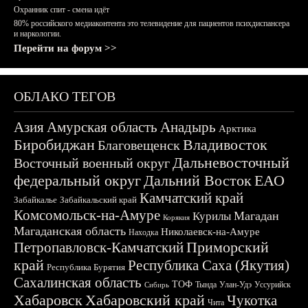
Охранник спит - смена идёт
80% российского медиаконтента это телевидение для пациентов психдиспансера
и наркологии.
Перейти на форум >>
ОБЛАКО ТЕГОВ
Азия
Амурская область
Анадырь
Арктика
Биробиджан
Владивосток
Благовещенск
Дальневосточный
Восточный военный округ
федеральный округ
Дальний Восток
ЕАО
Камчатский край
Забайкалье
Забайкальский край
Комсомольск-на-Амуре
Магадан
Курилы
Корякия
Магаданская область
Николаевск-на-Амуре
Находка
Приморский
Петропавловск-Камчатский
край
Республика Саха (Якутия)
Республика Бурятия
Сахалинская область
ТОФ
Тында
Улан-Удэ
Уссурийск
Сибирь
Хабаровск
Хабаровский край
Чукотка
Чита