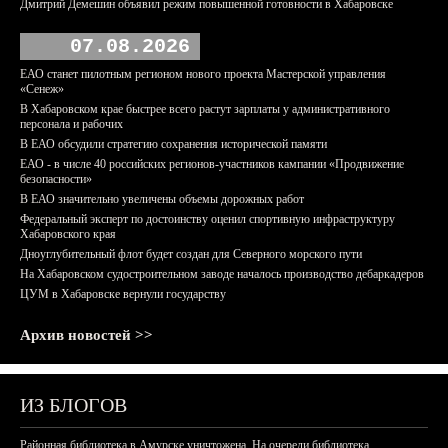
Дмитрий Демешин объявил режим повышенной готовности в Хабаровске
07.08.2026
ЕАО станет пилотным регионом нового проекта Мастерской управления
«Сенеж»
В Хабаровском крае быстрее всего растут зарплаты у административного
персонала и рабочих
В ЕАО обсудили стратегию сохранения исторической памяти
ЕАО - в числе 40 российских регионов-участников кампании «Продвижение
безопасности»
В ЕАО значительно увеличены объемы дорожных работ
Федеральный эксперт по достоинству оценил спортивную инфраструктуру
Хабаровского края
Дноуглубительный флот будет создан для Северного морского пути
На Хабаровском судостроительном заводе началось производство дебаркадеров
ЦУМ в Хабаровске вернули государству
Архив новостей >>
ИЗ БЛОГОВ
Районная библиотека в Амурске уничтожена. На очереди библиотека