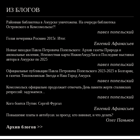
ИЗ БЛОГОВ
Районная библиотека в Амурске уничтожена. На очереди библиотека
Островского в Комсомольске?!
павел попельский
Голая вечеринка Роснано 2015г. Итог.
Евгений Афанасьев
Новые находки Павла Петровича Попельского: Архив газеты Природа и
аномальные явления, Неизвестная карта НижнеАмурЛага и Последние выставки
автора в Амурске по 2025
павел попельский
Официальные публикации Павла Петровича Попельского 2023-2025 в Болгарии,
в газетах Тихоокеанская Звезда и Наш Город Амурск
павел попельский
Комсомольск официально продолжает отмечать День памяти жертв сталинских
репрессий: задумаемся...
павел попельский
Кого боится Путин: Сергей Фургал
Евгений Афанасьев
Повышение платы в автобусах за проезд: кто виноват, и что делать?
Олег Паньков
Архив блогов >>