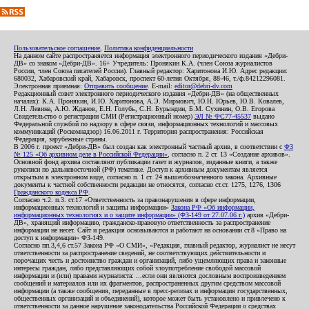
Пользовательское соглашение
,
Политика конфиденциальности
На данном сайте распространяется информация электронного периодического издания «Дебри-
ДВ» со знаком «Дебри-ДВ». 16+ Учредитель: Пронякин К.А. (член Союза журналистов
России, член Союза писателей России). Главный редактор: Харитонова И.Ю. Адрес редакции:
680032, Хабаровский край, Хабаровск, проспект 60-летия Октября, 88-46, т./ф.84212296081.
Электронная приемная:
Отправить сообщение
. E-mail:
editor@debri-dv.com
Редакционный совет электронного периодического издания «Дебри-ДВ» (на общественных
началах): К.А. Пронякин, И.Ю. Харитонова, А.Э. Мирмович, Ю.Н. Юрьев, Ю.В. Ковалев,
Л.Н. Левина, А.Ю. Жданов, Е.Н. Голубь, С.Н. Бурындин, Б.М. Сухинин, О.В. Егорова
Свидетельство о регистрации СМИ (Регистрационный номер)
ЭЛ № ФС77-45537
выдано
Федеральной службой по надзору в сфере связи, информационных технологий и массовых
коммуникаций (Роскомнадзор) 16.06.2011 г. Территория распространения: Российская
Федерация, зарубежные страны.
В 2006 г. проект «Дебри-ДВ» был создан как электронный частный архив, в соответствии с
ФЗ
№ 125 «Об архивном деле в Российской Федерации»
, согласно п. 2 ст. 13 «Создание архивов».
Основной фонд архива составляют публикации газет и журналов, изданные книги, а также
рукописи по дальневосточной (РФ) тематике. Доступ к архивным документам является
открытым в электронном виде, согласно п. 1 ст. 24 вышеобозначенного закона. Архивные
документы к частной собственности редакции не относятся, согласно ст.ст. 1275, 1276, 1306
Гражданского кодекса РФ
.
Согласно ч.2. п.3. ст.17 «Ответственность за правонарушения в сфере информации,
информационных технологий и защиты информации»
Закона РФ «Об информации,
информационных технологиях и о защите информации» (ФЗ-149 от 27.07.06 г.)
архив «Дебри-
ДВ», хранящий информацию, гражданско-правовую ответственность за распространение
информации не несет. Сайт и редакция основываются и работают на основании ст.8 «Право на
доступ к информации» ФЗ-149.
Согласно пп.3,4,6 ст.57 Закона РФ «О СМИ», «Редакция, главный редактор, журналист не несут
ответственности за распространение сведений, не соответствующих действительности и
порочащих честь и достоинство граждан и организаций, либо ущемляющих права и законные
интересы граждан, либо представляющих собой злоупотребление свободой массовой
информации и (или) правами журналиста: ...если они являются дословным воспроизведением
сообщений и материалов или их фрагментов, распространенных другим средством массовой
информации (а также сообщения, переданные в пресс-релизах и информация государственных,
общественных организаций и объединений), которое может быть установлено и привлечено к
ответственности за данное нарушение законодательства Российской Федерации о средствах