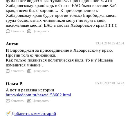
думаю все видят! я выступаю ЗА присоединение ЕАО к
Хабаровскому краю!ведь в Союзе ЕАО было в оставе Хаб
края,и всем было хорошо... К присоединению к
Хабаровкому краю будет против только Биробиджан,ведь
груда бесполезных чиновников могут потерять свои
насиженные места! ЕАО в состав Хабаровкого края!!!!!!!!!
Ответить
Цитировать
Антон
13.04.2010 22:42:54
И Биробиджан за присоединение к Хабаровскому краю.
Против только чиновники.
Как только появиться политическая воля, то и у Ишаева
изменится мнение .
Ответить
Цитировать
Ольга Р.
05.10.2012 01:14:23
А вот и развязка истории
http://sledcom.ru/news/158602.html
Ответить
Цитировать
Добавить комментарий