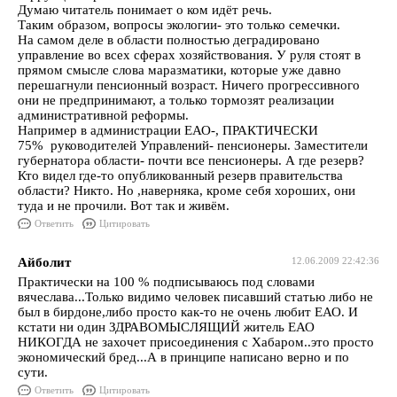
Думаю читатель понимает о ком идёт речь.
Таким образом, вопросы экологии- это только семечки.
На самом деле в области полностью деградировано
управление во всех сферах хозяйствования. У руля стоят в
прямом смысле слова маразматики, которые уже давно
перешагнули пенсионный возраст. Ничего прогрессивного
они не предпринимают, а только тормозят реализации
административной реформы.
Например в администрации ЕАО-, ПРАКТИЧЕСКИ
75% руководителей Управлений- пенсионеры. Заместители
губернатора области- почти все пенсионеры. А где резерв?
Кто видел где-то опубликованный резерв правительства
области? Никто. Но ,наверняка, кроме себя хороших, они
туда и не прочили. Вот так и живём.
Ответить
Цитировать
Айболит
12.06.2009 22:42:36
Практически на 100 % подписываюсь под словами
вячеслава...Только видимо человек писавший статью либо не
был в бирдоне,либо просто как-то не очень любит ЕАО. И
кстати ни один ЗДРАВОМЫСЛЯЩИЙ житель ЕАО
НИКОГДА не захочет присоединения с Хабаром..это просто
экономический бред...А в принципе написано верно и по
сути.
Ответить
Цитировать