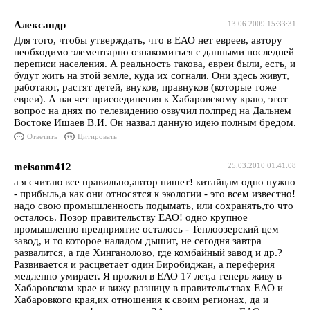
Александр
13.06.2009 15:33:31
Для того, чтобы утверждать, что в ЕАО нет евреев, автору
необходимо элементарно ознакомиться с данными последней
переписи населения. А реальность такова, евреи были, есть, и
будут жить на этой земле, куда их согнали. Они здесь живут,
работают, растят детей, внуков, правнуков (которые тоже
евреи). А насчет присоединения к Хабаровскому краю, этот
вопрос на днях по телевидению озвучил полпред на Дальнем
Востоке Ишаев В.И. Он назвал данную идею полным бредом.
Ответить
Цитировать
meisonm412
25.03.2010 01:41:08
а я считаю все правильно,автор пишет! китайцам одно нужно
- прибыль,а как они относятся к экологии - это всем известно!
надо свою промышленность подымать, или сохранять,то что
осталось. Позор правительству ЕАО! одно крупное
промышленно предприятие осталось - Теплоозерский цем
завод, и то которое наладом дышит, не сегодня завтра
развалится, а где Хинганолово, где комбайный завод и др.?
Развивается и расцветает один Биробиджан, а переферия
медленно умирает. Я прожил в ЕАО 17 лет,а теперь живу в
Хабаровском крае и вижу разницу в правительствах ЕАО и
Хабаровкого края,их отношения к своим регионах, да и