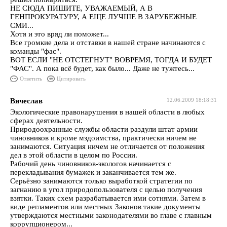
НЕ СЮДА ПИШИТЕ, УВАЖАЕМЫЙ, А В
ГЕНПРОКУРАТУРУ, А ЕЩЕ ЛУЧШЕ В ЗАРУБЕЖНЫЕ
СМИ...
Хотя и это вряд ли поможет...
Все громкие дела и отставки в нашей стране начинаются с
команды "фас".
ВОТ ЕСЛИ "НЕ ОТСТЕГНУТ" ВОВРЕМЯ, ТОГДА И БУДЕТ
"ФАС". А пока всё будет, как было... Даже не тужтесь...
Ответить
Цитировать
Вячеслав
12.06.2009 18:18:31
Экологические правонарушения в нашей области в любых
сферах деятельности.
Природоохранные службы области раздули штат армии
чиновников и кроме мздоимства, практически ничем не
занимаются. Ситуация ничем не отличается от положения
дел в этой области в целом по России.
Рабочий день чиновников-экологов начинается с
перекладывания бумажек и заканчивается тем же.
Серьёзно занимаются только выработкой стратегии по
загнанию в угол природопользователя с целью получения
взятки. Таких схем разрабатывается ими сотнями. Затем в
виде регламентов или местных Законов такие документы
утверждаются местными законодателями во главе с главным
коррупционером...