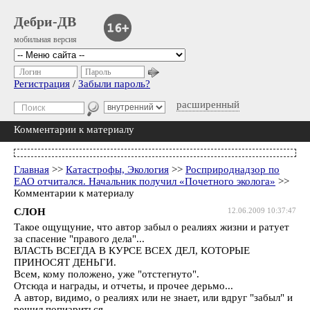
Дебри-ДВ
мобильная версия
Логин
Пароль
Регистрация
/
Забыли пароль?
расширенный
Комментарии к материалу
Главная
>>
Катастрофы, Экология
>>
Росприроднадзор по
ЕАО отчитался. Начальник получил «Почетного эколога»
>>
Комментарии к материалу
СЛОН
12.06.2009 10:37:47
Такое ощущуние, что автор забыл о реалиях жизни и ратует
за спасение "правого дела"...
ВЛАСТЬ ВСЕГДА В КУРСЕ ВСЕХ ДЕЛ, КОТОРЫЕ
ПРИНОСЯТ ДЕНЬГИ.
Всем, кому положено, уже "отстегнуто".
Отсюда и награды, и отчеты, и прочее дерьмо...
А автор, видимо, о реалиях или не знает, или вдруг "забыл" и
решил попиариться.