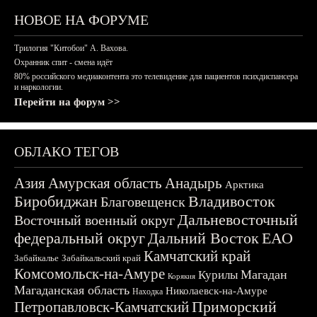
НОВОЕ НА ФОРУМЕ
Трилогия "Китобои" А. Вахова.
Охранник спит - смена идёт
80% российского медиаконтента это телевидение для пациентов психдиспансера
и наркологии.
Перейти на форум >>
ОБЛАКО ТЕГОВ
Азия
Амурская область
Анадырь
Арктика
Биробиджан
Владивосток
Благовещенск
Дальневосточный
Восточный военный округ
федеральный округ
Дальний Восток
ЕАО
Камчатский край
Забайкалье
Забайкальский край
Комсомольск-на-Амуре
Магадан
Курилы
Корякия
Магаданская область
Николаевск-на-Амуре
Находка
Приморский
Петропавловск-Камчатский