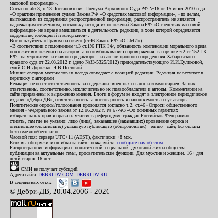
массовой информации».
Согласно абз.3, п.13 Постановления Пленума Верховного Суда РФ №16 от 15 июня 2010 года
«О практике применения судами Закона РФ «О средствах массовой информации», «по делам,
вытекающим из содержания распространенной информации, распространитель не является
надлежащим ответчиком, поскольку исходя из положений Закона РФ «О средствах массовой
информации» не вправе вмешиваться в деятельность редакции, в ходе которой определяется
содержание сообщений и материалов».
Воспользуйтесь «Правом на ответ» (ст.46 Закона РФ «О СМИ»).
«В соответствии с положением ч.3 ст.196 ГПК РФ, обязанность компенсации морального вреда
подлежит возложению на авторов, а по опубликованию опровержения, в порядке ч.2 ст.152 ГК
РФ - на учредителя и главного редактор», - из апелляционного определения Хабаровского
краевого суда от 22.08.2012 г. (дело №33-5325/2012) председательствующего И.И.Куликовой,
судей С.И.Дорожко, Н.В.Пестовой.
Мнения авторов материалов не всегда совпадают с позицией редакции. Редакция не вступает в
переписку с авторами.
Редакция не несет ответственность за содержание внешних ссылок и комментариев. За них
ответственны, соответственно, исключительно их правообладатели и авторы. Комментарии на
сайте приравнены к выражению мнения. Блоги и форум не входят в электронное периодическое
издание «Дебри-ДВ», ответственность за достоверность и наполняемость несут авторы.
Политические опросы/голосования проводятся согласно ч.2. ст.46 «Опросы общественного
мнения» Федерального закона от 12.06.2002 г. № 67-ФЗ «Об основных гарантиях
избирательных прав и права на участие в референдуме граждан Российской Федерации»;
считать, там где не указано: лицо (лица), заказавшее (заказавших) проведение опроса и
оплатившее (оплативших) указанную публикацию (обнародование) - едино - сайт, без оплаты -
безвозмездно/бесплатно.
Часовой пояс сервера UTC+11 (AEST), фактически +8 мск.
Если вы обнаружили ошибки на сайте, пожалуйста,
сообщите нам об этом
.
Распространение информации о политической, социальной, духовной жизни общества,
публикации на актуальные темы, просветительские функции. Для мужчин и женщин. 16+ для
детей старше 16 лет.
СМИ не получает субсидий.
Адреса сайта:
DEBRI-DV.COM
,
DEBRI-DV.RU
.
В социальных сетях:
© Дебри-ДВ, 20.04.2006 - 2026