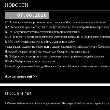
НОВОСТИ
07.08.2026
ЕАО станет пилотным регионом нового проекта Мастерской управления «Сенеж»
В Хабаровском крае быстрее всего растут зарплаты у административного персонала 
В ЕАО обсудили стратегию сохранения исторической памяти
ЕАО - в числе 40 российских регионов-участников кампании «Продвижение безопас
В ЕАО значительно увеличены объемы дорожных работ
Федеральный эксперт по достоинству оценил спортивную инфраструктуру Хабаровс
Дноуглубительный флот будет создан для Северного морского пути
На Хабаровском судостроительном заводе началось производство дебаркадеров
ЦУМ в Хабаровске вернули государству
Бывший судоремонтный завод «Якорь» в Советской Гавани планируют восстановить
Архив новостей >>
ИЗ БЛОГОВ
Районная библиотека в Амурске уничтожена. На очереди библиотека Островского в