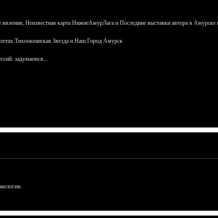
 явления, Неизвестная карта НижнеАмурЛага и Последние выставки автора в Амурске 
азетах Тихоокеанская Звезда и Наш Город Амурск
сий: задумаемся...
ркологии.