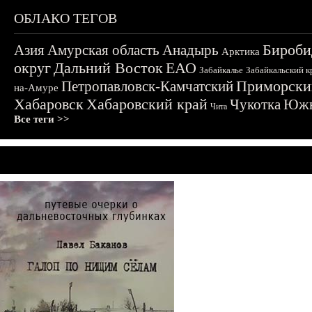
ОБЛАКО ТЕГОВ
Бироби
Азия
Амурская область
Анадырь
Арктика
округ
Дальний Восток
ЕАО
Забайкалье
Забайкальский к
Приморски
Петропавловск-Камчатский
на-Амуре
Хабаровск
Хабаровский край
Чукотка
Южн
Чита
Все теги >>