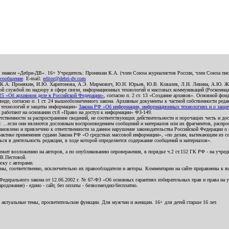
о знаком «Дебри-ДВ». 16+ Учредитель: Пронякин К.А. (член Союза журналистов России, член Союза писа
 сообщение
. E-mail:
editor@debri-dv.com
): К.А. Пронякин, И.Ю. Харитонова, А.Э. Мирмович, Ю.Н. Юрьев, Ю.В. Ковалев, Л.Н. Левина, А.Ю. Ж
 службой по надзору в сфере связи, информационных технологий и массовых коммуникаций (Роскомнадзо
5 «Об архивном деле в Российской Федерации»
, согласно п. 2 ст. 13 «Создание архивов». Основной фон
е, согласно п. 1 ст. 24 вышеобозначенного закона. Архивные документы к частной собственности редакци
ых технологий и защиты информации»
Закона РФ «Об информации, информационных технологиях и о защите
и работают на основании ст.8 «Право на доступ к информации» ФЗ-149.
етственности за распространение сведений, не соответствующих действительности и порочащих честь и д
 ...если они являются дословным воспроизведением сообщений и материалов или их фрагментов, распро
новлено и привлечено к ответственности за данное нарушение законодательства Российской Федерации о
актике применения судами Закона РФ «О средствах массовой информации», «по делам, вытекающим из со
ся в деятельность редакции, в ходе которой определяется содержание сообщений и материалов».
жит возложению на авторов, а по опубликованию опровержения, в порядке ч.2 ст.152 ГК РФ - на учредит
.В.Пестовой.
ску с авторами.
енны, соответственно, исключительно их правообладатели и авторы. Комментарии на сайте приравнены к
дерального закона от 12.06.2002 г. № 67-ФЗ «Об основных гарантиях избирательных прав и права на уча
дование) - едино - сайт, без оплаты - безвозмездно/бесплатно.
 актуальные темы, просветительские функции. Для мужчин и женщин. 16+ для детей старше 16 лет.