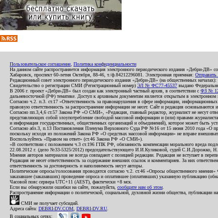
Пользовательское соглашение
,
Политика конфиденциальности
На данном сайте распространяется информация электронного периодического издания «Дебри-ДВ» с
Хабаровск, проспект 60-летия Октября, 88-46, т./ф.84212296081. Электронная приемная:
Отправить
Редакционный совет электронного периодического издания «Дебри-ДВ» (на общественных началах
Свидетельство о регистрации СМИ (Регистрационный номер)
ЭЛ № ФС77-45537
выдано Федеральной
В 2006 г. проект «Дебри-ДВ» был создан как электронный частный архив, в соответствии с
ФЗ № 12
дальневосточной (РФ) тематике. Доступ к архивным документам является открытым в электронном вид
Согласно ч.2. п.3. ст.17 «Ответственность за правонарушения в сфере информации, информационн
правовую ответственность за распространение информации не несет. Сайт и редакция основываются 
Согласно пп.3,4,6 ст.57 Закона РФ «О СМИ», «Редакция, главный редактор, журналист не несут отв
представляющих собой злоупотребление свободой массовой информации и (или) правами журналиста:
и информация государственных, общественных организаций и объединений), которое может быть уста
Согласно абз.3, п.13 Постановления Пленума Верховного Суда РФ №16 от 15 июня 2010 года «О пр
поскольку исходя из положений Закона РФ «О средствах массовой информации» не вправе вмешивать
Воспользуйтесь «Правом на ответ» (ст.46 Закона РФ «О СМИ»).
«В соответствии с положением ч.3 ст.196 ГПК РФ, обязанность компенсации морального вреда подле
22.08.2012 г. (дело №33-5325/2012) председательствующего И.И.Куликовой, судей С.И.Дорожко, Н
Мнения авторов материалов не всегда совпадают с позицией редакции. Редакция не вступает в перепи
Редакция не несет ответственность за содержание внешних ссылок и комментариев. За них ответств
ответственность за достоверность и наполняемость несут авторы.
Политические опросы/голосования проводятся согласно ч.2. ст.46 «Опросы общественного мнения» Фе
заказавшее (заказавших) проведение опроса и оплатившее (оплативших) указанную публикацию (обнаро
Часовой пояс сервера UTC+11 (AEST), фактически +8 мск.
Если вы обнаружили ошибки на сайте, пожалуйста,
сообщите нам об этом
.
Распространение информации о политической, социальной, духовной жизни общества, публикации на
СМИ не получает субсидий.
Адреса сайта:
DEBRI-DV.COM
,
DEBRI-DV.RU
.
В социальных сетях: