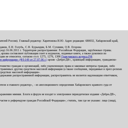
телей России). Главный редактор: Харитонова И.Ю. Адрес редакции: 680032, Хабаровский край,
данов, Е.Н. Голубь, С.Н. Бурындин, Б.М. Сухинин, О.В. Егорова
р) 16.06.2011 г. Территория распространения: Российская Федерация, зарубежные страны.
д архива составляют публикации газет и журналов, изданные книги, а также рукописи по
и не относятся, согласно ст.ст. 1275, 1276, 1306
Гражданского кодекса РФ
.
 информации» (ФЗ-149 от 27.07.06 г.)
архив «Дебри-ДВ», хранящий информацию, гражданско-
остоинство граждан и организаций, либо ущемляющих права и законные интересы граждан, либо
страненных другим средством массовой информации (а также сообщения, переданные в пресс-релизах
 средствах массовой информации».
держания распространенной информации, распространитель не является надлежащим ответчиком,
еля и главного редактор», - из апелляционного определения Хабаровского краевого суда от
 выражению мнения. Блоги и форум не входят в электронное периодическое издание «Дебри-ДВ»,
стие в референдуме граждан Российской Федерации»; считать, там где не указано: лицо (лица),