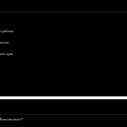
и рабочих
ности»
кого края
 Комсомольске?!