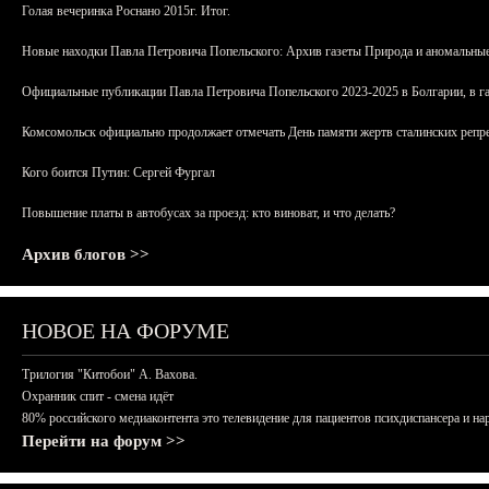
Голая вечеринка Роснано 2015г. Итог.
Новые находки Павла Петровича Попельского: Архив газеты Природа и аномальные
Официальные публикации Павла Петровича Попельского 2023-2025 в Болгарии, в г
Комсомольск официально продолжает отмечать День памяти жертв сталинских репрес
Кого боится Путин: Сергей Фургал
Повышение платы в автобусах за проезд: кто виноват, и что делать?
Архив блогов >>
НОВОЕ НА ФОРУМЕ
Трилогия "Китобои" А. Вахова.
Охранник спит - смена идёт
80% российского медиаконтента это телевидение для пациентов психдиспансера и на
Перейти на форум >>