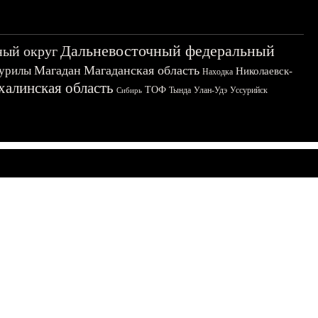
Дальневосточный федеральный
ный округ
Магадан
Магаданская область
урилы
Николаевск-
Находка
халинская область
ТОФ
Тында
Улан-Удэ
Уссурийск
Сибирь