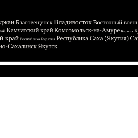
джан
Владивосток
Благовещенск
Восточный воен
Камчатский край
Комсомольск-на-Амуре
К
рай
Корякия
й край
Республика Саха (Якутия)
Са
Республика Бурятия
о-Сахалинск
Якутск