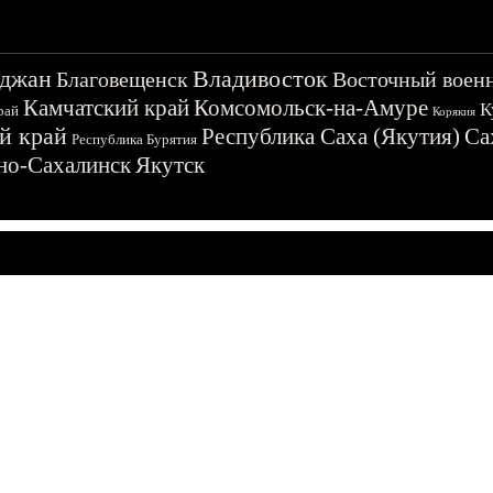
джан
Владивосток
Благовещенск
Восточный воен
Камчатский край
Комсомольск-на-Амуре
К
рай
Корякия
й край
Республика Саха (Якутия)
Са
Республика Бурятия
о-Сахалинск
Якутск