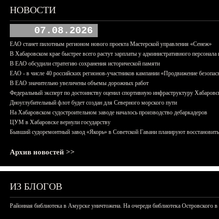
НОВОСТИ
07.08.2026
ЕАО станет пилотным регионом нового проекта Мастерской управления «Сенеж»
В Хабаровском крае быстрее всего растут зарплаты у административного персонала 
В ЕАО обсудили стратегию сохранения исторической памяти
ЕАО - в числе 40 российских регионов-участников кампании «Продвижение безопас
В ЕАО значительно увеличены объемы дорожных работ
Федеральный эксперт по достоинству оценил спортивную инфраструктуру Хабаровс
Дноуглубительный флот будет создан для Северного морского пути
На Хабаровском судостроительном заводе началось производство дебаркадеров
ЦУМ в Хабаровске вернули государству
Бывший судоремонтный завод «Якорь» в Советской Гавани планируют восстановить
Архив новостей >>
ИЗ БЛОГОВ
Районная библиотека в Амурске уничтожена. На очереди библиотека Островского в