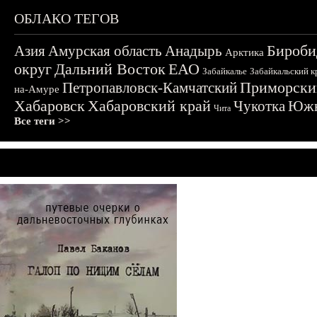
ОБЛАКО ТЕГОВ
Бироби
Азия
Амурская область
Анадырь
Арктика
округ
Дальний Восток
ЕАО
Забайкалье
Забайкальский к
Приморски
Петропавловск-Камчатский
на-Амуре
Хабаровск
Хабаровский край
Чукотка
Южн
Чита
Все теги >>