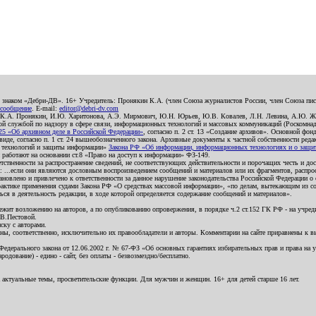
о знаком «Дебри-ДВ». 16+ Учредитель: Пронякин К.А. (член Союза журналистов России, член Союза писа
 сообщение
. E-mail:
editor@debri-dv.com
): К.А. Пронякин, И.Ю. Харитонова, А.Э. Мирмович, Ю.Н. Юрьев, Ю.В. Ковалев, Л.Н. Левина, А.Ю. Ж
 службой по надзору в сфере связи, информационных технологий и массовых коммуникаций (Роскомнадзо
5 «Об архивном деле в Российской Федерации»
, согласно п. 2 ст. 13 «Создание архивов». Основной фон
е, согласно п. 1 ст. 24 вышеобозначенного закона. Архивные документы к частной собственности редакци
ых технологий и защиты информации»
Закона РФ «Об информации, информационных технологиях и о защите
и работают на основании ст.8 «Право на доступ к информации» ФЗ-149.
етственности за распространение сведений, не соответствующих действительности и порочащих честь и д
 ...если они являются дословным воспроизведением сообщений и материалов или их фрагментов, распро
новлено и привлечено к ответственности за данное нарушение законодательства Российской Федерации о
актике применения судами Закона РФ «О средствах массовой информации», «по делам, вытекающим из со
ся в деятельность редакции, в ходе которой определяется содержание сообщений и материалов».
жит возложению на авторов, а по опубликованию опровержения, в порядке ч.2 ст.152 ГК РФ - на учредит
.В.Пестовой.
ску с авторами.
енны, соответственно, исключительно их правообладатели и авторы. Комментарии на сайте приравнены к
дерального закона от 12.06.2002 г. № 67-ФЗ «Об основных гарантиях избирательных прав и права на уча
дование) - едино - сайт, без оплаты - безвозмездно/бесплатно.
 актуальные темы, просветительские функции. Для мужчин и женщин. 16+ для детей старше 16 лет.