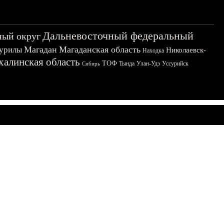
Дальневосточный федеральный
ный округ
Магадан
Магаданская область
урилы
Николаевск-
Находка
халинская область
ТОФ
Тында
Улан-Удэ
Уссурийск
Сибирь