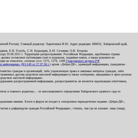
телей России). Главный редактор: Харитонова И.Ю. Адрес редакции: 680032, Хабаровский край,
данов, Е.Н. Голубь, С.Н. Бурындин, Б.М. Сухинин, О.В. Егорова
р) 16.06.2011 г. Территория распространения: Российская Федерация, зарубежные страны.
д архива составляют публикации газет и журналов, изданные книги, а также рукописи по
и не относятся, согласно ст.ст. 1275, 1276, 1306
Гражданского кодекса РФ
.
 информации» (ФЗ-149 от 27.07.06 г.)
архив «Дебри-ДВ», хранящий информацию, гражданско-
остоинство граждан и организаций, либо ущемляющих права и законные интересы граждан, либо
страненных другим средством массовой информации (а также сообщения, переданные в пресс-релизах
 средствах массовой информации».
держания распространенной информации, распространитель не является надлежащим ответчиком,
еля и главного редактор», - из апелляционного определения Хабаровского краевого суда от
 выражению мнения. Блоги и форум не входят в электронное периодическое издание «Дебри-ДВ»,
стие в референдуме граждан Российской Федерации»; считать, там где не указано: лицо (лица),