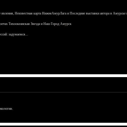
 явления, Неизвестная карта НижнеАмурЛага и Последние выставки автора в Амурске 
азетах Тихоокеанская Звезда и Наш Город Амурск
сий: задумаемся...
ркологии.