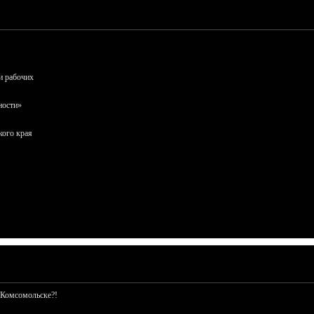
и рабочих
ности»
кого края
 Комсомольске?!