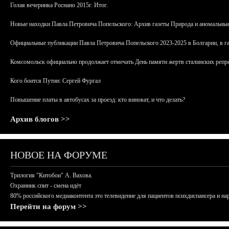
Голая вечеринка Роснано 2015г. Итог.
Новые находки Павла Петровича Попельского: Архив газеты Природа и аномальные
Официальные публикации Павла Петровича Попельского 2023-2025 в Болгарии, в г
Комсомольск официально продолжает отмечать День памяти жертв сталинских репрес
Кого боится Путин: Сергей Фургал
Повышение платы в автобусах за проезд: кто виноват, и что делать?
Архив блогов >>
НОВОЕ НА ФОРУМЕ
Трилогия "Китобои" А. Вахова.
Охранник спит - смена идёт
80% российского медиаконтента это телевидение для пациентов психдиспансера и на
Перейти на форум >>