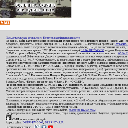
Пользовательское соглашение
,
Политика конфиденциальности
На данном сайте распространяется информация электронного периодического издания «Дебри-ДВ» с
Хабаровск, проспект 60-летия Октября, 88-46, т./ф.84212296081. Электронная приемная:
Отправить
Редакционный совет электронного периодического издания «Дебри-ДВ» (на общественных началах
Свидетельство о регистрации СМИ (Регистрационный номер)
ЭЛ № ФС77-45537
выдано Федеральной
В 2006 г. проект «Дебри-ДВ» был создан как электронный частный архив, в соответствии с
ФЗ № 12
дальневосточной (РФ) тематике. Доступ к архивным документам является открытым в электронном вид
Согласно ч.2. п.3. ст.17 «Ответственность за правонарушения в сфере информации, информационн
правовую ответственность за распространение информации не несет. Сайт и редакция основываются 
Согласно пп.3,4,6 ст.57 Закона РФ «О СМИ», «Редакция, главный редактор, журналист не несут отв
представляющих собой злоупотребление свободой массовой информации и (или) правами журналиста:
и информация государственных, общественных организаций и объединений), которое может быть уста
Согласно абз.3, п.13 Постановления Пленума Верховного Суда РФ №16 от 15 июня 2010 года «О пр
поскольку исходя из положений Закона РФ «О средствах массовой информации» не вправе вмешивать
Воспользуйтесь «Правом на ответ» (ст.46 Закона РФ «О СМИ»).
«В соответствии с положением ч.3 ст.196 ГПК РФ, обязанность компенсации морального вреда подле
22.08.2012 г. (дело №33-5325/2012) председательствующего И.И.Куликовой, судей С.И.Дорожко, Н
Мнения авторов материалов не всегда совпадают с позицией редакции. Редакция не вступает в перепи
Редакция не несет ответственность за содержание внешних ссылок и комментариев. За них ответств
ответственность за достоверность и наполняемость несут авторы.
Политические опросы/голосования проводятся согласно ч.2. ст.46 «Опросы общественного мнения» Фе
заказавшее (заказавших) проведение опроса и оплатившее (оплативших) указанную публикацию (обнаро
Часовой пояс сервера UTC+11 (AEST), фактически +8 мск.
Если вы обнаружили ошибки на сайте, пожалуйста,
сообщите нам об этом
.
Распространение информации о политической, социальной, духовной жизни общества, публикации на
СМИ не получает субсидий.
Адреса сайта:
DEBRI-DV.COM
,
DEBRI-DV.RU
.
В социальных сетях: