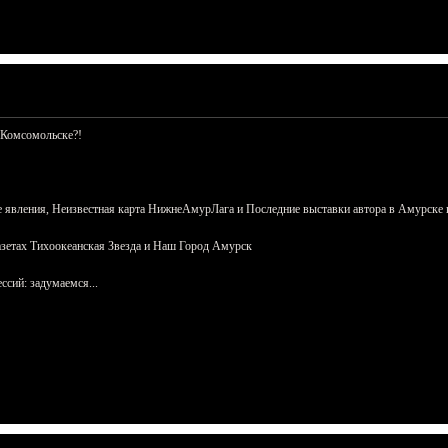
 Комсомольске?!
 явления, Неизвестная карта НижнеАмурЛага и Последние выставки автора в Амурске 
азетах Тихоокеанская Звезда и Наш Город Амурск
сий: задумаемся...