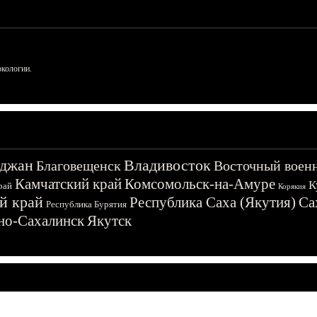
ркологии.
джан
Владивосток
Благовещенск
Восточный воен
Камчатский край
Комсомольск-на-Амуре
К
рай
Корякия
й край
Республика Саха (Якутия)
Са
Республика Бурятия
о-Сахалинск
Якутск