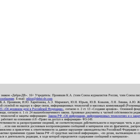
о знаком «Дебри-ДВ». 16+ Учредитель: Пронякин К.А. (член Союза журналистов России, член Союза писа
 сообщение
. E-mail:
editor@debri-dv.com
): К.А. Пронякин, И.Ю. Харитонова, А.Э. Мирмович, Ю.Н. Юрьев, Ю.В. Ковалев, Л.Н. Левина, А.Ю. Ж
 службой по надзору в сфере связи, информационных технологий и массовых коммуникаций (Роскомнадзо
5 «Об архивном деле в Российской Федерации»
, согласно п. 2 ст. 13 «Создание архивов». Основной фон
е, согласно п. 1 ст. 24 вышеобозначенного закона. Архивные документы к частной собственности редакци
ых технологий и защиты информации»
Закона РФ «Об информации, информационных технологиях и о защите
и работают на основании ст.8 «Право на доступ к информации» ФЗ-149.
етственности за распространение сведений, не соответствующих действительности и порочащих честь и д
 ...если они являются дословным воспроизведением сообщений и материалов или их фрагментов, распро
новлено и привлечено к ответственности за данное нарушение законодательства Российской Федерации о
актике применения судами Закона РФ «О средствах массовой информации», «по делам, вытекающим из со
ся в деятельность редакции, в ходе которой определяется содержание сообщений и материалов».