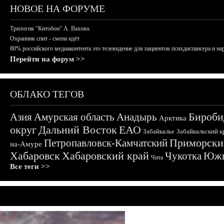
НОВОЕ НА ФОРУМЕ
Трилогия "Китобои" А. Вахова.
Охранник спит - смена идёт
80% российского медиаконтента это телевидение для пациентов психдиспансера и на
Перейти на форум >>
ОБЛАКО ТЕГОВ
Бироби
Азия
Амурская область
Анадырь
Арктика
округ
Дальний Восток
ЕАО
Забайкалье
Забайкальский к
Приморски
Петропавловск-Камчатский
на-Амуре
Хабаровск
Хабаровский край
Чукотка
Южн
Чита
Все теги >>