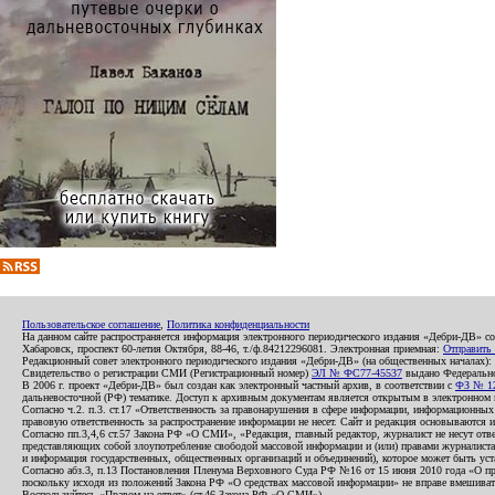
Пользовательское соглашение
,
Политика конфиденциальности
На данном сайте распространяется информация электронного периодического издания «Дебри-ДВ» с
Хабаровск, проспект 60-летия Октября, 88-46, т./ф.84212296081. Электронная приемная:
Отправить
Редакционный совет электронного периодического издания «Дебри-ДВ» (на общественных началах
Свидетельство о регистрации СМИ (Регистрационный номер)
ЭЛ № ФС77-45537
выдано Федеральной
В 2006 г. проект «Дебри-ДВ» был создан как электронный частный архив, в соответствии с
ФЗ № 12
дальневосточной (РФ) тематике. Доступ к архивным документам является открытым в электронном вид
Согласно ч.2. п.3. ст.17 «Ответственность за правонарушения в сфере информации, информационн
правовую ответственность за распространение информации не несет. Сайт и редакция основываются 
Согласно пп.3,4,6 ст.57 Закона РФ «О СМИ», «Редакция, главный редактор, журналист не несут отв
представляющих собой злоупотребление свободой массовой информации и (или) правами журналиста:
и информация государственных, общественных организаций и объединений), которое может быть уста
Согласно абз.3, п.13 Постановления Пленума Верховного Суда РФ №16 от 15 июня 2010 года «О пр
поскольку исходя из положений Закона РФ «О средствах массовой информации» не вправе вмешивать
Воспользуйтесь «Правом на ответ» (ст.46 Закона РФ «О СМИ»).