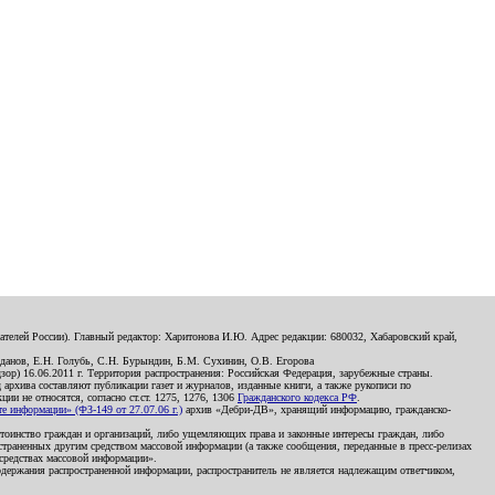
телей России). Главный редактор: Харитонова И.Ю. Адрес редакции: 680032, Хабаровский край,
данов, Е.Н. Голубь, С.Н. Бурындин, Б.М. Сухинин, О.В. Егорова
р) 16.06.2011 г. Территория распространения: Российская Федерация, зарубежные страны.
д архива составляют публикации газет и журналов, изданные книги, а также рукописи по
и не относятся, согласно ст.ст. 1275, 1276, 1306
Гражданского кодекса РФ
.
 информации» (ФЗ-149 от 27.07.06 г.)
архив «Дебри-ДВ», хранящий информацию, гражданско-
остоинство граждан и организаций, либо ущемляющих права и законные интересы граждан, либо
страненных другим средством массовой информации (а также сообщения, переданные в пресс-релизах
 средствах массовой информации».
держания распространенной информации, распространитель не является надлежащим ответчиком,