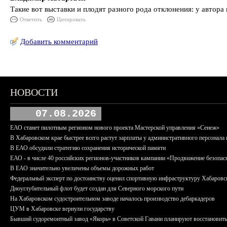
Такие вот выставки и плодят разного рода отклонения: у автора 
Ответить
Цитировать
Добавить комментарий
НОВОСТИ
07.08.2026
ЕАО станет пилотным регионом нового проекта Мастерской управления «Сенеж»
В Хабаровском крае быстрее всего растут зарплаты у административного персонала 
В ЕАО обсудили стратегию сохранения исторической памяти
ЕАО - в числе 40 российских регионов-участников кампании «Продвижение безопас
В ЕАО значительно увеличены объемы дорожных работ
Федеральный эксперт по достоинству оценил спортивную инфраструктуру Хабаровс
Дноуглубительный флот будет создан для Северного морского пути
На Хабаровском судостроительном заводе началось производство дебаркадеров
ЦУМ в Хабаровске вернули государству
Бывший судоремонтный завод «Якорь» в Советской Гавани планируют восстановить