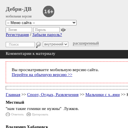
Дебри-ДВ
мобильная версия
Логин
Пароль
Регистрация
/
Забыли пароль?
расширенный
Комментарии к материалу
Вы просматриваете мобильную версию сайта.
Перейти на обычную версию >>
Главная
>>
Спорт, Отдых, Развлечения
>>
Мальчики с х..ями
>> 
Местный
"нам такие гомики не нужны" Лужков.
Ответить
Цитировать
Владимир Хабаровск