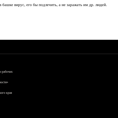
в башке вирус, его бы подлечить, а не заражать им др. людей.
и рабочих
ности»
кого края