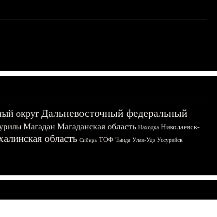
Дальневосточный федеральный
ный округ
Магадан
Магаданская область
урилы
Николаевск-
Находка
халинская область
ТОФ
Тында
Улан-Удэ
Уссурийск
Сибирь