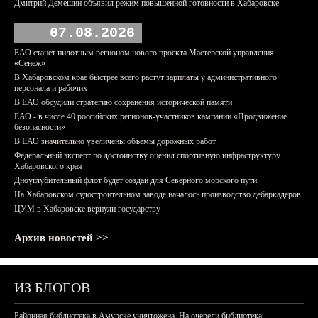
Дмитрий Демешин объявил режим повышенной готовности в Хабаровске
07.08.2026
ЕАО станет пилотным регионом нового проекта Мастерской управления
«Сенеж»
В Хабаровском крае быстрее всего растут зарплаты у административного
персонала и рабочих
В ЕАО обсудили стратегию сохранения исторической памяти
ЕАО - в числе 40 российских регионов-участников кампании «Продвижение
безопасности»
В ЕАО значительно увеличены объемы дорожных работ
Федеральный эксперт по достоинству оценил спортивную инфраструктуру
Хабаровского края
Дноуглубительный флот будет создан для Северного морского пути
На Хабаровском судостроительном заводе началось производство дебаркадеров
ЦУМ в Хабаровске вернули государству
Архив новостей >>
ИЗ БЛОГОВ
Районная библиотека в Амурске уничтожена. На очереди библиотека