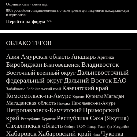
Охранник спит - смена идёт
80% российского медиаконтента это телевидение для пациентов психдиспансера
и наркологии.
Перейти на форум >>
ОБЛАКО ТЕГОВ
Азия
Амурская область
Анадырь
Арктика
Биробиджан
Владивосток
Благовещенск
Дальневосточный
Восточный военный округ
федеральный округ
Дальний Восток
ЕАО
Камчатский край
Забайкалье
Забайкальский край
Комсомольск-на-Амуре
Магадан
Курилы
Корякия
Магаданская область
Николаевск-на-Амуре
Находка
Приморский
Петропавловск-Камчатский
край
Республика Саха (Якутия)
Республика Бурятия
Сахалинская область
ТОФ
Тында
Улан-Удэ
Уссурийск
Сибирь
Хабаровск
Хабаровский край
Чукотка
Чита