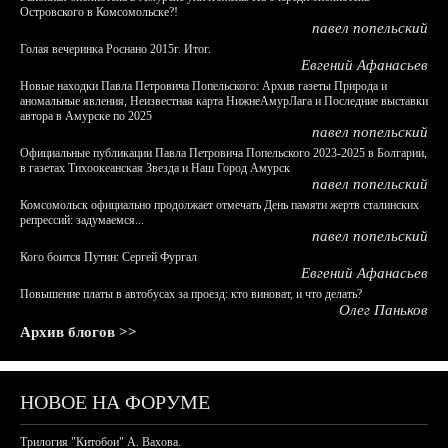
Островского в Комсомольске?!
павел попельский
Голая вечеринка Роснано 2015г. Итог.
Евгений Афанасьев
Новые находки Павла Петровича Попельского: Архив газеты Природа и
аномальные явления, Неизвестная карта НижнеАмурЛага и Последние выставки
автора в Амурске по 2025
павел попельский
Официальные публикации Павла Петровича Попельского 2023-2025 в Болгарии,
в газетах Тихоокеанская Звезда и Наш Город Амурск
павел попельский
Комсомольск официально продолжает отмечать День памяти жертв сталинских
репрессий: задумаемся...
павел попельский
Кого боится Путин: Сергей Фургал
Евгений Афанасьев
Повышение платы в автобусах за проезд: кто виноват, и что делать?
Олег Паньков
Архив блогов >>
НОВОЕ НА ФОРУМЕ
Трилогия "Китобои" А. Вахова.