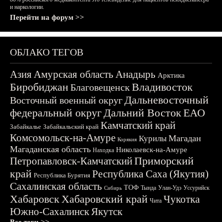
и наркологии.
Перейти на форум >>
ОБЛАКО ТЕГОВ
Азия
Амурская область
Анадырь
Арктика
Биробиджан
Владивосток
Благовещенск
Дальневосточный
Восточный военный округ
федеральный округ
Дальний Восток
ЕАО
Камчатский край
Забайкалье
Забайкальский край
Комсомольск-на-Амуре
Магадан
Курилы
Корякия
Магаданская область
Николаевск-на-Амуре
Находка
Приморский
Петропавловск-Камчатский
край
Республика Саха (Якутия)
Республика Бурятия
Сахалинская область
ТОФ
Тында
Улан-Удэ
Уссурийск
Сибирь
Хабаровск
Хабаровский край
Чукотка
Чита
Южно-Сахалинск
Якутск