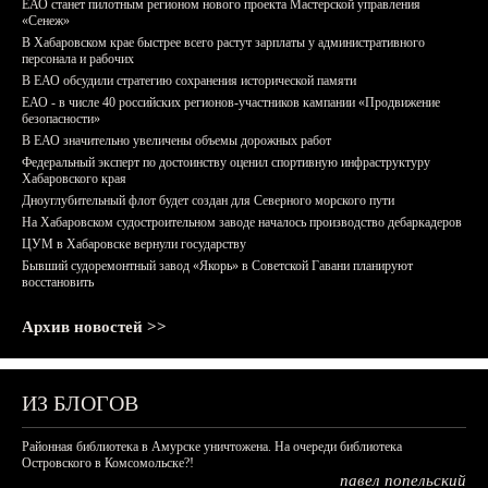
ЕАО станет пилотным регионом нового проекта Мастерской управления
«Сенеж»
В Хабаровском крае быстрее всего растут зарплаты у административного
персонала и рабочих
В ЕАО обсудили стратегию сохранения исторической памяти
ЕАО - в числе 40 российских регионов-участников кампании «Продвижение
безопасности»
В ЕАО значительно увеличены объемы дорожных работ
Федеральный эксперт по достоинству оценил спортивную инфраструктуру
Хабаровского края
Дноуглубительный флот будет создан для Северного морского пути
На Хабаровском судостроительном заводе началось производство дебаркадеров
ЦУМ в Хабаровске вернули государству
Бывший судоремонтный завод «Якорь» в Советской Гавани планируют
восстановить
Архив новостей >>
ИЗ БЛОГОВ
Районная библиотека в Амурске уничтожена. На очереди библиотека
Островского в Комсомольске?!
павел попельский