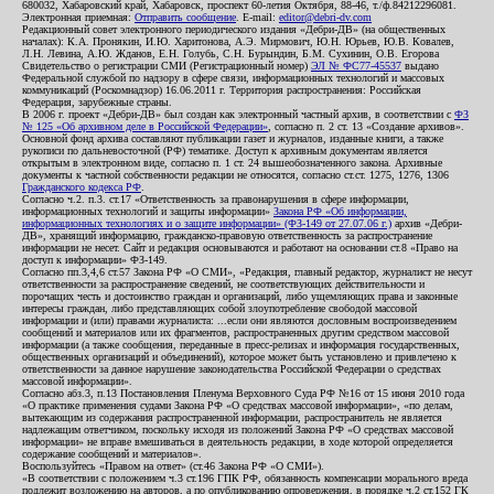
680032, Хабаровский край, Хабаровск, проспект 60-летия Октября, 88-46, т./ф.84212296081.
Электронная приемная:
Отправить сообщение
. E-mail:
editor@debri-dv.com
Редакционный совет электронного периодического издания «Дебри-ДВ» (на общественных
началах): К.А. Пронякин, И.Ю. Харитонова, А.Э. Мирмович, Ю.Н. Юрьев, Ю.В. Ковалев,
Л.Н. Левина, А.Ю. Жданов, Е.Н. Голубь, С.Н. Бурындин, Б.М. Сухинин, О.В. Егорова
Свидетельство о регистрации СМИ (Регистрационный номер)
ЭЛ № ФС77-45537
выдано
Федеральной службой по надзору в сфере связи, информационных технологий и массовых
коммуникаций (Роскомнадзор) 16.06.2011 г. Территория распространения: Российская
Федерация, зарубежные страны.
В 2006 г. проект «Дебри-ДВ» был создан как электронный частный архив, в соответствии с
ФЗ
№ 125 «Об архивном деле в Российской Федерации»
, согласно п. 2 ст. 13 «Создание архивов».
Основной фонд архива составляют публикации газет и журналов, изданные книги, а также
рукописи по дальневосточной (РФ) тематике. Доступ к архивным документам является
открытым в электронном виде, согласно п. 1 ст. 24 вышеобозначенного закона. Архивные
документы к частной собственности редакции не относятся, согласно ст.ст. 1275, 1276, 1306
Гражданского кодекса РФ
.
Согласно ч.2. п.3. ст.17 «Ответственность за правонарушения в сфере информации,
информационных технологий и защиты информации»
Закона РФ «Об информации,
информационных технологиях и о защите информации» (ФЗ-149 от 27.07.06 г.)
архив «Дебри-
ДВ», хранящий информацию, гражданско-правовую ответственность за распространение
информации не несет. Сайт и редакция основываются и работают на основании ст.8 «Право на
доступ к информации» ФЗ-149.
Согласно пп.3,4,6 ст.57 Закона РФ «О СМИ», «Редакция, главный редактор, журналист не несут
ответственности за распространение сведений, не соответствующих действительности и
порочащих честь и достоинство граждан и организаций, либо ущемляющих права и законные
интересы граждан, либо представляющих собой злоупотребление свободой массовой
информации и (или) правами журналиста: ...если они являются дословным воспроизведением
сообщений и материалов или их фрагментов, распространенных другим средством массовой
информации (а также сообщения, переданные в пресс-релизах и информация государственных,
общественных организаций и объединений), которое может быть установлено и привлечено к
ответственности за данное нарушение законодательства Российской Федерации о средствах
массовой информации».
Согласно абз.3, п.13 Постановления Пленума Верховного Суда РФ №16 от 15 июня 2010 года
«О практике применения судами Закона РФ «О средствах массовой информации», «по делам,
вытекающим из содержания распространенной информации, распространитель не является
надлежащим ответчиком, поскольку исходя из положений Закона РФ «О средствах массовой
информации» не вправе вмешиваться в деятельность редакции, в ходе которой определяется
содержание сообщений и материалов».
Воспользуйтесь «Правом на ответ» (ст.46 Закона РФ «О СМИ»).
«В соответствии с положением ч.3 ст.196 ГПК РФ, обязанность компенсации морального вреда
подлежит возложению на авторов, а по опубликованию опровержения, в порядке ч.2 ст.152 ГК