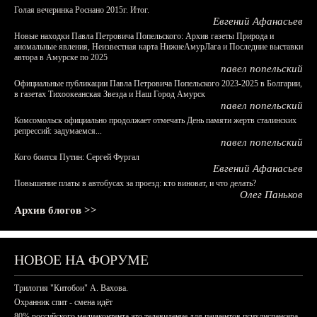
Голая вечеринка Роснано 2015г. Итог.
Евгений Афанасьев
Новые находки Павла Петровича Попельского: Архив газеты Природа и
аномальные явления, Неизвестная карта НижнеАмурЛага и Последние выставки
автора в Амурске по 2025
павел попельский
Официальные публикации Павла Петровича Попельского 2023-2025 в Болгарии,
в газетах Тихоокеанская Звезда и Наш Город Амурск
павел попельский
Комсомольск официально продолжает отмечать День памяти жертв сталинских
репрессий: задумаемся...
павел попельский
Кого боится Путин: Сергей Фургал
Евгений Афанасьев
Повышение платы в автобусах за проезд: кто виноват, и что делать?
Олег Паньков
Архив блогов >>
НОВОЕ НА ФОРУМЕ
Трилогия "Китобои" А. Вахова.
Охранник спит - смена идёт
80% российского медиаконтента это телевидение для пациентов психдиспансера