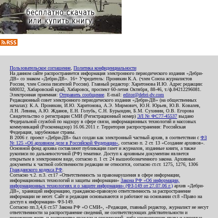
Пользовательское соглашение
,
Политика конфиденциальности
На данном сайте распространяется информация электронного периодического издания «Дебри-
ДВ» со знаком «Дебри-ДВ». 16+ Учредитель: Пронякин К.А. (член Союза журналистов
России, член Союза писателей России). Главный редактор: Харитонова И.Ю. Адрес редакции:
680032, Хабаровский край, Хабаровск, проспект 60-летия Октября, 88-46, т./ф.84212296081.
Электронная приемная:
Отправить сообщение
. E-mail:
editor@debri-dv.com
Редакционный совет электронного периодического издания «Дебри-ДВ» (на общественных
началах): К.А. Пронякин, И.Ю. Харитонова, А.Э. Мирмович, Ю.Н. Юрьев, Ю.В. Ковалев,
Л.Н. Левина, А.Ю. Жданов, Е.Н. Голубь, С.Н. Бурындин, Б.М. Сухинин, О.В. Егорова
Свидетельство о регистрации СМИ (Регистрационный номер)
ЭЛ № ФС77-45537
выдано
Федеральной службой по надзору в сфере связи, информационных технологий и массовых
коммуникаций (Роскомнадзор) 16.06.2011 г. Территория распространения: Российская
Федерация, зарубежные страны.
В 2006 г. проект «Дебри-ДВ» был создан как электронный частный архив, в соответствии с
ФЗ
№ 125 «Об архивном деле в Российской Федерации»
, согласно п. 2 ст. 13 «Создание архивов».
Основной фонд архива составляют публикации газет и журналов, изданные книги, а также
рукописи по дальневосточной (РФ) тематике. Доступ к архивным документам является
открытым в электронном виде, согласно п. 1 ст. 24 вышеобозначенного закона. Архивные
документы к частной собственности редакции не относятся, согласно ст.ст. 1275, 1276, 1306
Гражданского кодекса РФ
.
Согласно ч.2. п.3. ст.17 «Ответственность за правонарушения в сфере информации,
информационных технологий и защиты информации»
Закона РФ «Об информации,
информационных технологиях и о защите информации» (ФЗ-149 от 27.07.06 г.)
архив «Дебри-
ДВ», хранящий информацию, гражданско-правовую ответственность за распространение
информации не несет. Сайт и редакция основываются и работают на основании ст.8 «Право на
доступ к информации» ФЗ-149.
Согласно пп.3,4,6 ст.57 Закона РФ «О СМИ», «Редакция, главный редактор, журналист не несут
ответственности за распространение сведений, не соответствующих действительности и
порочащих честь и достоинство граждан и организаций, либо ущемляющих права и законные