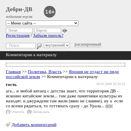
Дебри-ДВ
мобильная версия
Логин
Пароль
Регистрация
/
Забыли пароль?
расширенный
Комментарии к материалу
Главная
>>
Политика, Власть
>>
Япония не отдаст ни пяди
российской земли
>> Комментарии к материалу
гость
30.05.2009 20:39:25
ага... и любой китаец с детства знает, что территория ДВ -
исконно китайские земли... там даже памятники культуры их
находят. и джурждени там жили (явно не славяне). ну а если
со всеми рядиться, то тоттяпать сразу - до Урала... (((((
Ответить
Цитировать
Добавить комментарий