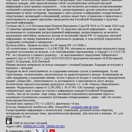
интересы граждан, либо представляющих собой злоупотребление свободой массовой
информации и (или) правами журналиста: ...если они являются дословным воспроизведением
сообщений и материалов или их фрагментов, распространенных другим средством массовой
информации (а также сообщения, переданные в пресс-релизах и информация государственных,
общественных организаций и объединений), которое может быть установлено и привлечено к
ответственности за данное нарушение законодательства Российской Федерации о средствах
массовой информации».
Согласно абз.3, п.13 Постановления Пленума Верховного Суда РФ №16 от 15 июня 2010 года
«О практике применения судами Закона РФ «О средствах массовой информации», «по делам,
вытекающим из содержания распространенной информации, распространитель не является
надлежащим ответчиком, поскольку исходя из положений Закона РФ «О средствах массовой
информации» не вправе вмешиваться в деятельность редакции, в ходе которой определяется
содержание сообщений и материалов».
Воспользуйтесь «Правом на ответ» (ст.46 Закона РФ «О СМИ»).
«В соответствии с положением ч.3 ст.196 ГПК РФ, обязанность компенсации морального вреда
подлежит возложению на авторов, а по опубликованию опровержения, в порядке ч.2 ст.152 ГК
РФ - на учредителя и главного редактор», - из апелляционного определения Хабаровского
краевого суда от 22.08.2012 г. (дело №33-5325/2012) председательствующего И.И.Куликовой,
судей С.И.Дорожко, Н.В.Пестовой.
Мнения авторов материалов не всегда совпадают с позицией редакции. Редакция не вступает в
переписку с авторами.
Редакция не несет ответственность за содержание внешних ссылок и комментариев. За них
ответственны, соответственно, исключительно их правообладатели и авторы. Комментарии на
сайте приравнены к выражению мнения. Блоги и форум не входят в электронное периодическое
издание «Дебри-ДВ», ответственность за достоверность и наполняемость несут авторы.
Политические опросы/голосования проводятся согласно ч.2. ст.46 «Опросы общественного
мнения» Федерального закона от 12.06.2002 г. № 67-ФЗ «Об основных гарантиях
избирательных прав и права на участие в референдуме граждан Российской Федерации»;
считать, там где не указано: лицо (лица), заказавшее (заказавших) проведение опроса и
оплатившее (оплативших) указанную публикацию (обнародование) - едино - сайт, без оплаты -
безвозмездно/бесплатно.
Часовой пояс сервера UTC+11 (AEST), фактически +8 мск.
Если вы обнаружили ошибки на сайте, пожалуйста,
сообщите нам об этом
.
Распространение информации о политической, социальной, духовной жизни общества,
публикации на актуальные темы, просветительские функции. Для мужчин и женщин. 16+ для
детей старше 16 лет.
СМИ не получает субсидий.
Адреса сайта:
DEBRI-DV.COM
,
DEBRI-DV.RU
.
В социальных сетях: