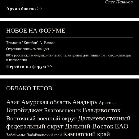
Олег Паньков
Архив блогов >>
НОВОЕ НА ФОРУМЕ
Трилогия "Китобои" А. Вахова.
Охранник спит - смена идёт
80% российского медиаконтента это телевидение для пациентов психдиспансера
и наркологии.
Перейти на форум >>
ОБЛАКО ТЕГОВ
Азия
Амурская область
Анадырь
Арктика
Биробиджан
Владивосток
Благовещенск
Дальневосточный
Восточный военный округ
федеральный округ
Дальний Восток
ЕАО
Камчатский край
Забайкалье
Забайкальский край