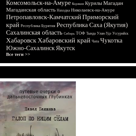
Комсомольск-на-Амуре
Магадан
Курилы
Корякия
Магаданская область
Николаевск-на-Амуре
Находка
Приморский
Петропавловск-Камчатский
край
Республика Саха (Якутия)
Республика Бурятия
Сахалинская область
ТОФ
Тында
Улан-Удэ
Уссурийск
Сибирь
Хабаровск
Хабаровский край
Чукотка
Чита
Южно-Сахалинск
Якутск
Все теги >>