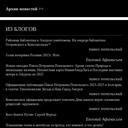
Архив новостей >>
ИЗ БЛОГОВ
Районная библиотека в Амурске уничтожена. На очереди библиотека
Островского в Комсомольске?!
павел попельский
Голая вечеринка Роснано 2015г. Итог.
Евгений Афанасьев
Новые находки Павла Петровича Попельского: Архив газеты Природа и
аномальные явления, Неизвестная карта НижнеАмурЛага и Последние выставки
автора в Амурске по 2025
павел попельский
Официальные публикации Павла Петровича Попельского 2023-2025 в Болгарии,
в газетах Тихоокеанская Звезда и Наш Город Амурск
павел попельский
Комсомольск официально продолжает отмечать День памяти жертв сталинских
репрессий: задумаемся...
павел попельский
Кого боится Путин: Сергей Фургал
Евгений Афанасьев
Повышение платы в автобусах за проезд: кто виноват, и что делать?