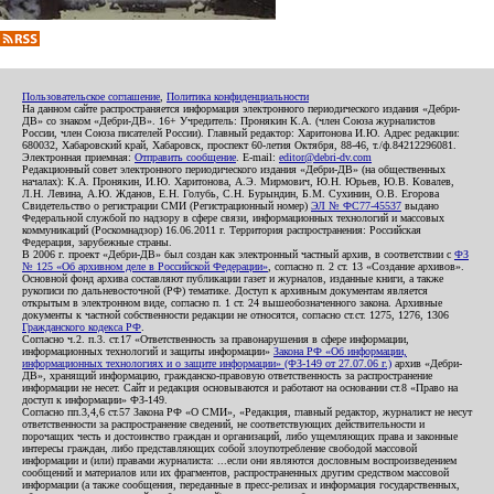
Пользовательское соглашение
,
Политика конфиденциальности
На данном сайте распространяется информация электронного периодического издания «Дебри-
ДВ» со знаком «Дебри-ДВ». 16+ Учредитель: Пронякин К.А. (член Союза журналистов
России, член Союза писателей России). Главный редактор: Харитонова И.Ю. Адрес редакции:
680032, Хабаровский край, Хабаровск, проспект 60-летия Октября, 88-46, т./ф.84212296081.
Электронная приемная:
Отправить сообщение
. E-mail:
editor@debri-dv.com
Редакционный совет электронного периодического издания «Дебри-ДВ» (на общественных
началах): К.А. Пронякин, И.Ю. Харитонова, А.Э. Мирмович, Ю.Н. Юрьев, Ю.В. Ковалев,
Л.Н. Левина, А.Ю. Жданов, Е.Н. Голубь, С.Н. Бурындин, Б.М. Сухинин, О.В. Егорова
Свидетельство о регистрации СМИ (Регистрационный номер)
ЭЛ № ФС77-45537
выдано
Федеральной службой по надзору в сфере связи, информационных технологий и массовых
коммуникаций (Роскомнадзор) 16.06.2011 г. Территория распространения: Российская
Федерация, зарубежные страны.
В 2006 г. проект «Дебри-ДВ» был создан как электронный частный архив, в соответствии с
ФЗ
№ 125 «Об архивном деле в Российской Федерации»
, согласно п. 2 ст. 13 «Создание архивов».
Основной фонд архива составляют публикации газет и журналов, изданные книги, а также
рукописи по дальневосточной (РФ) тематике. Доступ к архивным документам является
открытым в электронном виде, согласно п. 1 ст. 24 вышеобозначенного закона. Архивные
документы к частной собственности редакции не относятся, согласно ст.ст. 1275, 1276, 1306
Гражданского кодекса РФ
.
Согласно ч.2. п.3. ст.17 «Ответственность за правонарушения в сфере информации,
информационных технологий и защиты информации»
Закона РФ «Об информации,
информационных технологиях и о защите информации» (ФЗ-149 от 27.07.06 г.)
архив «Дебри-
ДВ», хранящий информацию, гражданско-правовую ответственность за распространение
информации не несет. Сайт и редакция основываются и работают на основании ст.8 «Право на
доступ к информации» ФЗ-149.
Согласно пп.3,4,6 ст.57 Закона РФ «О СМИ», «Редакция, главный редактор, журналист не несут
ответственности за распространение сведений, не соответствующих действительности и
порочащих честь и достоинство граждан и организаций, либо ущемляющих права и законные
интересы граждан, либо представляющих собой злоупотребление свободой массовой
информации и (или) правами журналиста: ...если они являются дословным воспроизведением
сообщений и материалов или их фрагментов, распространенных другим средством массовой
информации (а также сообщения, переданные в пресс-релизах и информация государственных,