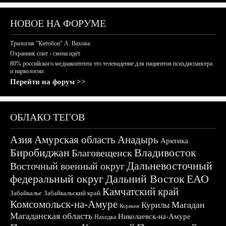
НОВОЕ НА ФОРУМЕ
Трилогия "Китобои" А. Вахова.
Охранник спит - смена идёт
80% российского медиаконтента это телевидение для пациентов психдиспансера
и наркологии.
Перейти на форум >>
ОБЛАКО ТЕГОВ
Азия
Амурская область
Анадырь
Арктика
Биробиджан
Владивосток
Благовещенск
Дальневосточный
Восточный военный округ
федеральный округ
Дальний Восток
ЕАО
Камчатский край
Забайкалье
Забайкальский край
Комсомольск-на-Амуре
Магадан
Курилы
Корякия
Магаданская область
Николаевск-на-Амуре
Находка