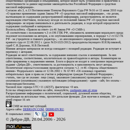
общественных организаций и объединений), которое может быть установлено и привлечено к
ответственности за данное нарушение законодательства Российской Федерации о средствах
массовой информации».
Согласно абз.3, п.13 Постановления Пленума Верховного Суда РФ №16 от 15 июня 2010 года
«О практике применения судами Закона РФ «О средствах массовой информации», «по делам,
вытекающим из содержания распространенной информации, распространитель не является
надлежащим ответчиком, поскольку исходя из положений Закона РФ «О средствах массовой
информации» не вправе вмешиваться в деятельность редакции, в ходе которой определяется
содержание сообщений и материалов».
Воспользуйтесь «Правом на ответ» (ст.46 Закона РФ «О СМИ»).
«В соответствии с положением ч.3 ст.196 ГПК РФ, обязанность компенсации морального вреда
подлежит возложению на авторов, а по опубликованию опровержения, в порядке ч.2 ст.152 ГК
РФ - на учредителя и главного редактор», - из апелляционного определения Хабаровского
краевого суда от 22.08.2012 г. (дело №33-5325/2012) председательствующего И.И.Куликовой,
судей С.И.Дорожко, Н.В.Пестовой.
Мнения авторов материалов не всегда совпадают с позицией редакции. Редакция не вступает в
переписку с авторами.
Редакция не несет ответственность за содержание внешних ссылок и комментариев. За них
ответственны, соответственно, исключительно их правообладатели и авторы. Комментарии на
сайте приравнены к выражению мнения. Блоги и форум не входят в электронное периодическое
издание «Дебри-ДВ», ответственность за достоверность и наполняемость несут авторы.
Политические опросы/голосования проводятся согласно ч.2. ст.46 «Опросы общественного
мнения» Федерального закона от 12.06.2002 г. № 67-ФЗ «Об основных гарантиях
избирательных прав и права на участие в референдуме граждан Российской Федерации»;
считать, там где не указано: лицо (лица), заказавшее (заказавших) проведение опроса и
оплатившее (оплативших) указанную публикацию (обнародование) - едино - сайт, без оплаты -
безвозмездно/бесплатно.
Часовой пояс сервера UTC+11 (AEST), фактически +8 мск.
Если вы обнаружили ошибки на сайте, пожалуйста,
сообщите нам об этом
.
Распространение информации о политической, социальной, духовной жизни общества,
публикации на актуальные темы, просветительские функции. Для мужчин и женщин. 16+ для
детей старше 16 лет.
СМИ не получает субсидий.
Адреса сайта:
DEBRI-DV.COM
,
DEBRI-DV.RU
.
В социальных сетях:
© Дебри-ДВ, 20.04.2006 - 2026