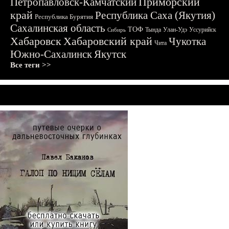
Приморский
Петропавловск-Камчатский
край
Республика Саха (Якутия)
Республика Бурятия
Сахалинская область
ТОФ
Тында
Улан-Удэ
Уссурийск
Сибирь
Хабаровск
Хабаровский край
Чукотка
Чита
Южно-Сахалинск
Якутск
Все теги >>