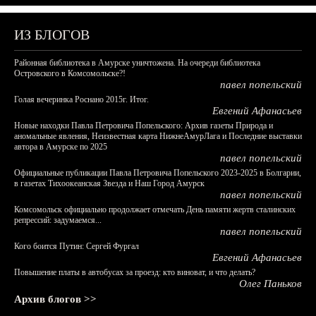
ИЗ БЛОГОВ
Районная библиотека в Амурске уничтожена. На очереди библиотека
Островского в Комсомольске?!
павел попельский
Голая вечеринка Роснано 2015г. Итог.
Евгений Афанасьев
Новые находки Павла Петровича Попельского: Архив газеты Природа и
аномальные явления, Неизвестная карта НижнеАмурЛага и Последние выставки
автора в Амурске по 2025
павел попельский
Официальные публикации Павла Петровича Попельского 2023-2025 в Болгарии,
в газетах Тихоокеанская Звезда и Наш Город Амурск
павел попельский
Комсомольск официально продолжает отмечать День памяти жертв сталинских
репрессий: задумаемся...
павел попельский
Кого боится Путин: Сергей Фургал
Евгений Афанасьев
Повышение платы в автобусах за проезд: кто виноват, и что делать?
Олег Паньков
Архив блогов >>