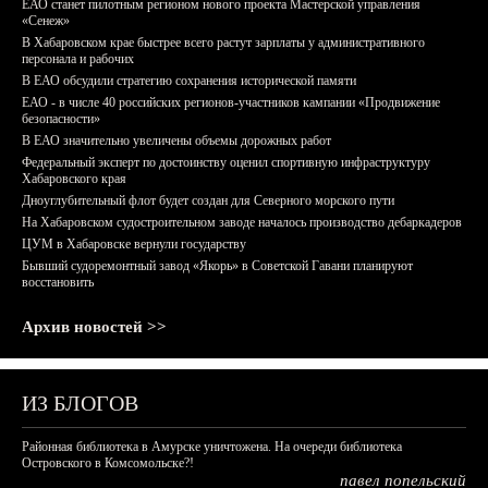
ЕАО станет пилотным регионом нового проекта Мастерской управления
«Сенеж»
В Хабаровском крае быстрее всего растут зарплаты у административного
персонала и рабочих
В ЕАО обсудили стратегию сохранения исторической памяти
ЕАО - в числе 40 российских регионов-участников кампании «Продвижение
безопасности»
В ЕАО значительно увеличены объемы дорожных работ
Федеральный эксперт по достоинству оценил спортивную инфраструктуру
Хабаровского края
Дноуглубительный флот будет создан для Северного морского пути
На Хабаровском судостроительном заводе началось производство дебаркадеров
ЦУМ в Хабаровске вернули государству
Бывший судоремонтный завод «Якорь» в Советской Гавани планируют
восстановить
Архив новостей >>
ИЗ БЛОГОВ
Районная библиотека в Амурске уничтожена. На очереди библиотека
Островского в Комсомольске?!
павел попельский