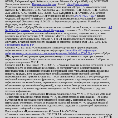
680032, Хабаровский край, Хабаровск, проспект 60-летия Октября, 88-46, т./ф.84212296081.
Электронная приемная:
Отправить сообщение
. E-mail:
editor@debri-dv.com
Редакционный совет электронного периодического издания «Дебри-ДВ» (на общественных
началах): К.А. Пронякин, И.Ю. Харитонова, А.Э. Мирмович, Ю.Н. Юрьев, Ю.В. Ковалев,
Л.Н. Левина, А.Ю. Жданов, Е.Н. Голубь, С.Н. Бурындин, Б.М. Сухинин, О.В. Егорова
Свидетельство о регистрации СМИ (Регистрационный номер)
ЭЛ № ФС77-45537
выдано
Федеральной службой по надзору в сфере связи, информационных технологий и массовых
коммуникаций (Роскомнадзор) 16.06.2011 г. Территория распространения: Российская
Федерация, зарубежные страны.
В 2006 г. проект «Дебри-ДВ» был создан как электронный частный архив, в соответствии с
ФЗ
№ 125 «Об архивном деле в Российской Федерации»
, согласно п. 2 ст. 13 «Создание архивов».
Основной фонд архива составляют публикации газет и журналов, изданные книги, а также
рукописи по дальневосточной (РФ) тематике. Доступ к архивным документам является
открытым в электронном виде, согласно п. 1 ст. 24 вышеобозначенного закона. Архивные
документы к частной собственности редакции не относятся, согласно ст.ст. 1275, 1276, 1306
Гражданского кодекса РФ
.
Согласно ч.2. п.3. ст.17 «Ответственность за правонарушения в сфере информации,
информационных технологий и защиты информации»
Закона РФ «Об информации,
информационных технологиях и о защите информации» (ФЗ-149 от 27.07.06 г.)
архив «Дебри-
ДВ», хранящий информацию, гражданско-правовую ответственность за распространение
информации не несет. Сайт и редакция основываются и работают на основании ст.8 «Право на
доступ к информации» ФЗ-149.
Согласно пп.3,4,6 ст.57 Закона РФ «О СМИ», «Редакция, главный редактор, журналист не несут
ответственности за распространение сведений, не соответствующих действительности и
порочащих честь и достоинство граждан и организаций, либо ущемляющих права и законные
интересы граждан, либо представляющих собой злоупотребление свободой массовой
информации и (или) правами журналиста: ...если они являются дословным воспроизведением
сообщений и материалов или их фрагментов, распространенных другим средством массовой
информации (а также сообщения, переданные в пресс-релизах и информация государственных,
общественных организаций и объединений), которое может быть установлено и привлечено к
ответственности за данное нарушение законодательства Российской Федерации о средствах
массовой информации».
Согласно абз.3, п.13 Постановления Пленума Верховного Суда РФ №16 от 15 июня 2010 года
«О практике применения судами Закона РФ «О средствах массовой информации», «по делам,
вытекающим из содержания распространенной информации, распространитель не является
надлежащим ответчиком, поскольку исходя из положений Закона РФ «О средствах массовой
информации» не вправе вмешиваться в деятельность редакции, в ходе которой определяется
содержание сообщений и материалов».
Воспользуйтесь «Правом на ответ» (ст.46 Закона РФ «О СМИ»).
«В соответствии с положением ч.3 ст.196 ГПК РФ, обязанность компенсации морального вреда
подлежит возложению на авторов, а по опубликованию опровержения, в порядке ч.2 ст.152 ГК