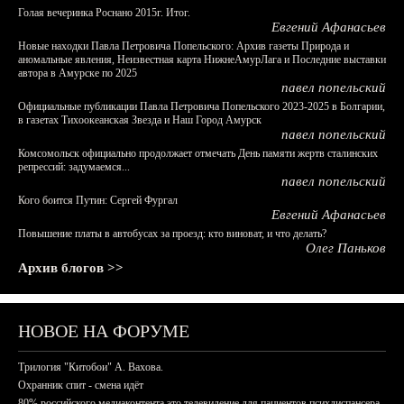
Голая вечеринка Роснано 2015г. Итог.
Евгений Афанасьев
Новые находки Павла Петровича Попельского: Архив газеты Природа и
аномальные явления, Неизвестная карта НижнеАмурЛага и Последние выставки
автора в Амурске по 2025
павел попельский
Официальные публикации Павла Петровича Попельского 2023-2025 в Болгарии,
в газетах Тихоокеанская Звезда и Наш Город Амурск
павел попельский
Комсомольск официально продолжает отмечать День памяти жертв сталинских
репрессий: задумаемся...
павел попельский
Кого боится Путин: Сергей Фургал
Евгений Афанасьев
Повышение платы в автобусах за проезд: кто виноват, и что делать?
Олег Паньков
Архив блогов >>
НОВОЕ НА ФОРУМЕ
Трилогия "Китобои" А. Вахова.
Охранник спит - смена идёт
80% российского медиаконтента это телевидение для пациентов психдиспансера