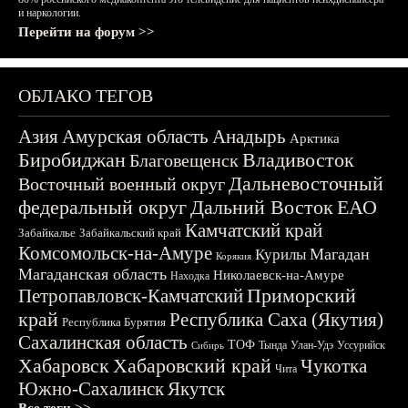
и наркологии.
Перейти на форум >>
ОБЛАКО ТЕГОВ
Азия
Амурская область
Анадырь
Арктика
Биробиджан
Владивосток
Благовещенск
Дальневосточный
Восточный военный округ
федеральный округ
Дальний Восток
ЕАО
Камчатский край
Забайкалье
Забайкальский край
Комсомольск-на-Амуре
Магадан
Курилы
Корякия
Магаданская область
Николаевск-на-Амуре
Находка
Приморский
Петропавловск-Камчатский
край
Республика Саха (Якутия)
Республика Бурятия
Сахалинская область
ТОФ
Тында
Улан-Удэ
Уссурийск
Сибирь
Хабаровск
Хабаровский край
Чукотка
Чита
Южно-Сахалинск
Якутск