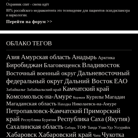
Охранник спит - смена идёт
80% российского медиаконтента это телевидение для пациентов психдиспансера
и наркологии.
Перейти на форум >>
ОБЛАКО ТЕГОВ
Азия
Амурская область
Анадырь
Арктика
Биробиджан
Владивосток
Благовещенск
Дальневосточный
Восточный военный округ
федеральный округ
Дальний Восток
ЕАО
Камчатский край
Забайкалье
Забайкальский край
Комсомольск-на-Амуре
Магадан
Курилы
Корякия
Магаданская область
Николаевск-на-Амуре
Находка
Приморский
Петропавловск-Камчатский
край
Республика Саха (Якутия)
Республика Бурятия
Сахалинская область
ТОФ
Тында
Улан-Удэ
Уссурийск
Сибирь
Хабаровск
Хабаровский край
Чукотка
Чита