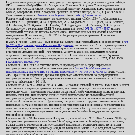
На данном сайте распространяется информация электронного периодического издания «Дебри-
ДВ» со знаком «Дебри-ДВ». 16+ Учредитель: Пронякин К.А. (член Союза журналистов
России, член Союза писателей России). Главный редактор: Харитонова И.Ю. Адрес редакции:
680032, Хабаровский край, Хабаровск, проспект 60-летия Октября, 88-46, т./ф.84212296081.
Электронная приемная:
Отправить сообщение
. E-mail:
editor@debri-dv.com
Редакционный совет электронного периодического издания «Дебри-ДВ» (на общественных
началах): К.А. Пронякин, И.Ю. Харитонова, А.Э. Мирмович, Ю.Н. Юрьев, Ю.В. Ковалев,
Л.Н. Левина, А.Ю. Жданов, Е.Н. Голубь, С.Н. Бурындин, Б.М. Сухинин, О.В. Егорова
Свидетельство о регистрации СМИ (Регистрационный номер)
ЭЛ № ФС77-45537
выдано
Федеральной службой по надзору в сфере связи, информационных технологий и массовых
коммуникаций (Роскомнадзор) 16.06.2011 г. Территория распространения: Российская
Федерация, зарубежные страны.
В 2006 г. проект «Дебри-ДВ» был создан как электронный частный архив, в соответствии с
ФЗ
№ 125 «Об архивном деле в Российской Федерации»
, согласно п. 2 ст. 13 «Создание архивов».
Основной фонд архива составляют публикации газет и журналов, изданные книги, а также
рукописи по дальневосточной (РФ) тематике. Доступ к архивным документам является
открытым в электронном виде, согласно п. 1 ст. 24 вышеобозначенного закона. Архивные
документы к частной собственности редакции не относятся, согласно ст.ст. 1275, 1276, 1306
Гражданского кодекса РФ
.
Согласно ч.2. п.3. ст.17 «Ответственность за правонарушения в сфере информации,
информационных технологий и защиты информации»
Закона РФ «Об информации,
информационных технологиях и о защите информации» (ФЗ-149 от 27.07.06 г.)
архив «Дебри-
ДВ», хранящий информацию, гражданско-правовую ответственность за распространение
информации не несет. Сайт и редакция основываются и работают на основании ст.8 «Право на
доступ к информации» ФЗ-149.
Согласно пп.3,4,6 ст.57 Закона РФ «О СМИ», «Редакция, главный редактор, журналист не несут
ответственности за распространение сведений, не соответствующих действительности и
порочащих честь и достоинство граждан и организаций, либо ущемляющих права и законные
интересы граждан, либо представляющих собой злоупотребление свободой массовой
информации и (или) правами журналиста: ...если они являются дословным воспроизведением
сообщений и материалов или их фрагментов, распространенных другим средством массовой
информации (а также сообщения, переданные в пресс-релизах и информация государственных,
общественных организаций и объединений), которое может быть установлено и привлечено к
ответственности за данное нарушение законодательства Российской Федерации о средствах
массовой информации».
Согласно абз.3, п.13 Постановления Пленума Верховного Суда РФ №16 от 15 июня 2010 года
«О практике применения судами Закона РФ «О средствах массовой информации», «по делам,
вытекающим из содержания распространенной информации, распространитель не является
надлежащим ответчиком, поскольку исходя из положений Закона РФ «О средствах массовой
информации» не вправе вмешиваться в деятельность редакции, в ходе которой определяется
содержание сообщений и материалов».