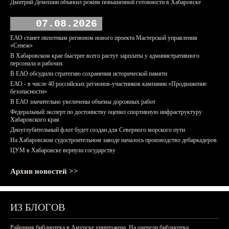
Дмитрий Демешин объявил режим повышенной готовности в Хабаровске
07.08.2026
ЕАО станет пилотным регионом нового проекта Мастерской управления
«Сенеж»
В Хабаровском крае быстрее всего растут зарплаты у административного
персонала и рабочих
В ЕАО обсудили стратегию сохранения исторической памяти
ЕАО - в числе 40 российских регионов-участников кампании «Продвижение
безопасности»
В ЕАО значительно увеличены объемы дорожных работ
Федеральный эксперт по достоинству оценил спортивную инфраструктуру
Хабаровского края
Дноуглубительный флот будет создан для Северного морского пути
На Хабаровском судостроительном заводе началось производство дебаркадеров
ЦУМ в Хабаровске вернули государству
Архив новостей >>
ИЗ БЛОГОВ
Районная библиотека в Амурске уничтожена. На очереди библиотека