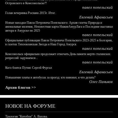
Островского в Комсомольске?!
павел попельский
Голая вечеринка Роснано 2015г. Итог.
Евгений Афанасьев
Новые находки Павла Петровича Попельского: Архив газеты Природа и
аномальные явления, Неизвестная карта НижнеАмурЛага и Последние выставки
автора в Амурске по 2025
павел попельский
Официальные публикации Павла Петровича Попельского 2023-2025 в Болгарии,
в газетах Тихоокеанская Звезда и Наш Город Амурск
павел попельский
Комсомольск официально продолжает отмечать День памяти жертв сталинских
репрессий: задумаемся...
павел попельский
Кого боится Путин: Сергей Фургал
Евгений Афанасьев
Повышение платы в автобусах за проезд: кто виноват, и что делать?
Олег Паньков
Архив блогов >>
НОВОЕ НА ФОРУМЕ
Трилогия "Китобои" А. Вахова.