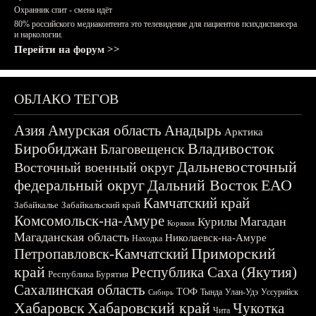
Охранник спит - смена идёт
80% российского медиаконтента это телевидение для пациентов психдиспансера
и наркологии.
Перейти на форум >>
ОБЛАКО ТЕГОВ
Азия
Амурская область
Анадырь
Арктика
Биробиджан
Владивосток
Благовещенск
Дальневосточный
Восточный военный округ
федеральный округ
Дальний Восток
ЕАО
Камчатский край
Забайкалье
Забайкальский край
Комсомольск-на-Амуре
Магадан
Курилы
Корякия
Магаданская область
Николаевск-на-Амуре
Находка
Приморский
Петропавловск-Камчатский
край
Республика Саха (Якутия)
Республика Бурятия
Сахалинская область
ТОФ
Тында
Улан-Удэ
Уссурийск
Сибирь
Хабаровск
Хабаровский край
Чукотка
Чита