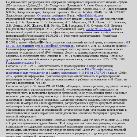
На данном сайте распространяется информация электронного периодического издания «Дебри-
ДВ» со знаком «Дебри-ДВ». 16+ Учредитель: Пронякин К.А. (член Союза журналистов
России, член Союза писателей России). Главный редактор: Харитонова И.Ю. Адрес редакции:
680032, Хабаровский край, Хабаровск, проспект 60-летия Октября, 88-46, т./ф.84212296081.
Электронная приемная:
Отправить сообщение
. E-mail:
editor@debri-dv.com
Редакционный совет электронного периодического издания «Дебри-ДВ» (на общественных
началах): К.А. Пронякин, И.Ю. Харитонова, А.Э. Мирмович, Ю.Н. Юрьев, Ю.В. Ковалев,
Л.Н. Левина, А.Ю. Жданов, Е.Н. Голубь, С.Н. Бурындин, Б.М. Сухинин, О.В. Егорова
Свидетельство о регистрации СМИ (Регистрационный номер)
ЭЛ № ФС77-45537
выдано
Федеральной службой по надзору в сфере связи, информационных технологий и массовых
коммуникаций (Роскомнадзор) 16.06.2011 г. Территория распространения: Российская
Федерация, зарубежные страны.
В 2006 г. проект «Дебри-ДВ» был создан как электронный частный архив, в соответствии с
ФЗ
№ 125 «Об архивном деле в Российской Федерации»
, согласно п. 2 ст. 13 «Создание архивов».
Основной фонд архива составляют публикации газет и журналов, изданные книги, а также
рукописи по дальневосточной (РФ) тематике. Доступ к архивным документам является
открытым в электронном виде, согласно п. 1 ст. 24 вышеобозначенного закона. Архивные
документы к частной собственности редакции не относятся, согласно ст.ст. 1275, 1276, 1306
Гражданского кодекса РФ
.
Согласно ч.2. п.3. ст.17 «Ответственность за правонарушения в сфере информации,
информационных технологий и защиты информации»
Закона РФ «Об информации,
информационных технологиях и о защите информации» (ФЗ-149 от 27.07.06 г.)
архив «Дебри-
ДВ», хранящий информацию, гражданско-правовую ответственность за распространение
информации не несет. Сайт и редакция основываются и работают на основании ст.8 «Право на
доступ к информации» ФЗ-149.
Согласно пп.3,4,6 ст.57 Закона РФ «О СМИ», «Редакция, главный редактор, журналист не несут
ответственности за распространение сведений, не соответствующих действительности и
порочащих честь и достоинство граждан и организаций, либо ущемляющих права и законные
интересы граждан, либо представляющих собой злоупотребление свободой массовой
информации и (или) правами журналиста: ...если они являются дословным воспроизведением
сообщений и материалов или их фрагментов, распространенных другим средством массовой
информации (а также сообщения, переданные в пресс-релизах и информация государственных,
общественных организаций и объединений), которое может быть установлено и привлечено к
ответственности за данное нарушение законодательства Российской Федерации о средствах
массовой информации».
Согласно абз.3, п.13 Постановления Пленума Верховного Суда РФ №16 от 15 июня 2010 года
«О практике применения судами Закона РФ «О средствах массовой информации», «по делам,
вытекающим из содержания распространенной информации, распространитель не является
надлежащим ответчиком, поскольку исходя из положений Закона РФ «О средствах массовой
информации» не вправе вмешиваться в деятельность редакции, в ходе которой определяется
содержание сообщений и материалов».