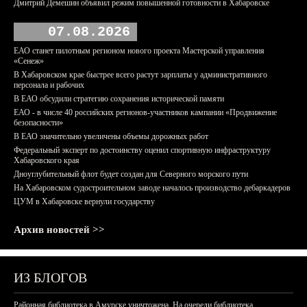
Дмитрий Демешин объявил режим повышенной готовности в Хабаровске
07.08.2026
ЕАО станет пилотным регионом нового проекта Мастерской управления
«Сенеж»
В Хабаровском крае быстрее всего растут зарплаты у административного
персонала и рабочих
В ЕАО обсудили стратегию сохранения исторической памяти
ЕАО - в числе 40 российских регионов-участников кампании «Продвижение
безопасности»
В ЕАО значительно увеличены объемы дорожных работ
Федеральный эксперт по достоинству оценил спортивную инфраструктуру
Хабаровского края
Дноуглубительный флот будет создан для Северного морского пути
На Хабаровском судостроительном заводе началось производство дебаркадеров
ЦУМ в Хабаровске вернули государству
Архив новостей >>
ИЗ БЛОГОВ
Районная библиотека в Амурске уничтожена. На очереди библиотека