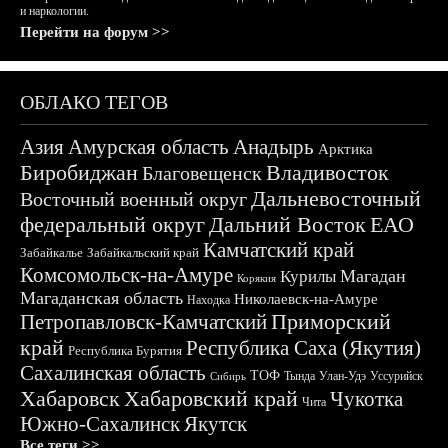
и наркологии.
Перейти на форум >>
ОБЛАКО ТЕГОВ
Азия
Амурская область
Анадырь
Арктика
Биробиджан
Владивосток
Благовещенск
Дальневосточный
Восточный военный округ
федеральный округ
Дальний Восток
ЕАО
Камчатский край
Забайкалье
Забайкальский край
Комсомольск-на-Амуре
Магадан
Курилы
Корякия
Магаданская область
Николаевск-на-Амуре
Находка
Приморский
Петропавловск-Камчатский
край
Республика Саха (Якутия)
Республика Бурятия
Сахалинская область
ТОФ
Тында
Улан-Удэ
Уссурийск
Сибирь
Хабаровск
Хабаровский край
Чукотка
Чита
Южно-Сахалинск
Якутск
Все теги >>