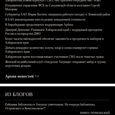
Хабаровский атаман вернулся с СВО, ему присвоен очередной чин - есаул
Пограничное управление ФСБ по Сахалинской области возглавил Сергей
Махорин
Губернатор ЕАО Мария Костюк совершила рабочую поездку в Ленинский район
В ЕАО рекомендовано ввести режим повышенной готовности
В Биробиджане продолжается модернизация Арбата
Дмитрий Демешин: Развиваем Хабаровский край с поддержкой президента
России и полпредства ДФО
Более тысячи наблюдателей обеспечат законность и прозрачность выборов в
Хабаровском крае
Добыть рекордное количество золота, меди и олова планируют горняки
Хабаровского края
Хабаровские врачи восстанавливают участников СВО после тяжелых травм
Женский волейбольный клуб «Амурские Тигрицы» открывает набор в группу
подготовки резерва
Архив новостей >>
ИЗ БЛОГОВ
Районная библиотека в Амурске уничтожена. На очереди библиотека
Островского в Комсомольске?!
павел попельский