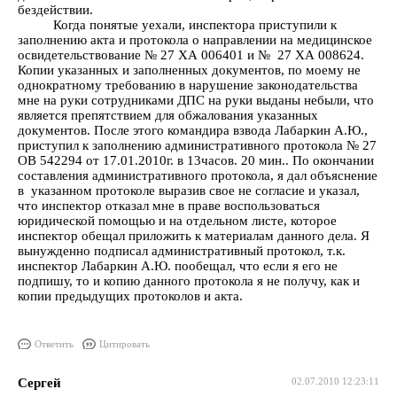
бездействии.
Когда понятые уехали, инспектора приступили к
заполнению акта и протокола о направлении на медицинское
освидетельствование № 27 ХА 006401 и № 27 ХА 008624.
Копии указанных и заполненных документов, по моему не
однократному требованию в нарушение законодательства
мне на руки сотрудниками ДПС на руки выданы небыли, что
является препятствием для обжалования указанных
документов. После этого командира взвода Лабаркин А.Ю.,
приступил к заполнению административного протокола № 27
ОВ 542294 от 17.01.2010г. в 13часов. 20 мин.. По окончании
составления административного протокола, я дал объяснение
в указанном протоколе выразив свое не согласие и указал,
что инспектор отказал мне в праве воспользоваться
юридической помощью и на отдельном листе, которое
инспектор обещал приложить к материалам данного дела. Я
вынужденно подписал административный протокол, т.к.
инспектор Лабаркин А.Ю. пообещал, что если я его не
подпишу, то и копию данного протокола я не получу, как и
копии предыдущих протоколов и акта.
Ответить
Цитировать
Сергей
02.07.2010 12:23:11