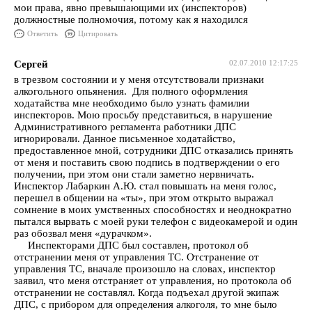
мои права, явно превышающими их (инспекторов)
должностные полномочия, потому как я находился
Ответить
Цитировать
Сергей
02.07.2010 12:17:25
в трезвом состоянии и у меня отсутствовали признаки
алкогольного опьянения. Для полного оформления
ходатайства мне необходимо было узнать фамилии
инспекторов. Мою просьбу представиться, в нарушение
Административного регламента работники ДПС
игнорировали. Данное письменное ходатайство,
предоставленное мной, сотрудники ДПС отказались принять
от меня и поставить свою подпись в подтверждении о его
получении, при этом они стали заметно нервничать.
Инспектор Лабаркин А.Ю. стал повышать на меня голос,
перешел в общении на «ты», при этом открыто выражал
сомнение в моих умственных способностях и неоднократно
пытался вырвать с моей руки телефон с видеокамерой и один
раз обозвал меня «дурачком».
Инспекторами ДПС был составлен, протокол об
отстранении меня от управления ТС. Отстранение от
управления ТС, вначале произошло на словах, инспектор
заявил, что меня отстраняет от управления, но протокола об
отстранении не составлял. Когда подъехал другой экипаж
ДПС, с прибором для определения алкоголя, то мне было