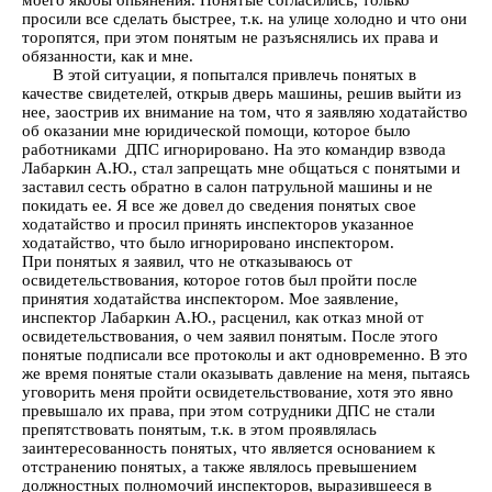
моего якобы опьянения. Понятые согласились, только
просили все сделать быстрее, т.к. на улице холодно и что они
торопятся, при этом понятым не разъяснялись их права и
обязанности, как и мне.
В этой ситуации, я попытался привлечь понятых в
качестве свидетелей, открыв дверь машины, решив выйти из
нее, заострив их внимание на том, что я заявляю ходатайство
об оказании мне юридической помощи, которое было
работниками ДПС игнорировано. На это командир взвода
Лабаркин А.Ю., стал запрещать мне общаться с понятыми и
заставил сесть обратно в салон патрульной машины и не
покидать ее. Я все же довел до сведения понятых свое
ходатайство и просил принять инспекторов указанное
ходатайство, что было игнорировано инспектором.
При понятых я заявил, что не отказываюсь от
освидетельствования, которое готов был пройти после
принятия ходатайства инспектором. Мое заявление,
инспектор Лабаркин А.Ю., расценил, как отказ мной от
освидетельствования, о чем заявил понятым. После этого
понятые подписали все протоколы и акт одновременно. В это
же время понятые стали оказывать давление на меня, пытаясь
уговорить меня пройти освидетельствование, хотя это явно
превышало их права, при этом сотрудники ДПС не стали
препятствовать понятым, т.к. в этом проявлялась
заинтересованность понятых, что является основанием к
отстранению понятых, а также являлось превышением
должностных полномочий инспекторов, выразившееся в