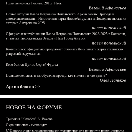
Голая вечеринка Роснано 2015г. Итог.
Евгений Афанасьев
Новые находки Павла Петровича Попельского: Архив газеты Природа и
аномальные явления, Неизвестная карта НижнеАмурЛага и Последние выставки
автора в Амурске по 2025
павел попельский
Официальные публикации Павла Петровича Попельского 2023-2025 в Болгарии,
в газетах Тихоокеанская Звезда и Наш Город Амурск
павел попельский
Комсомольск официально продолжает отмечать День памяти жертв сталинских
репрессий: задумаемся...
павел попельский
Кого боится Путин: Сергей Фургал
Евгений Афанасьев
Повышение платы в автобусах за проезд: кто виноват, и что делать?
Олег Паньков
Архив блогов >>
НОВОЕ НА ФОРУМЕ
Трилогия "Китобои" А. Вахова.
Охранник спит - смена идёт
80% российского медиаконтента это телевидение для пациентов психдиспансера