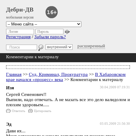
Дебри-ДВ
мобильная версия
Логин
Пароль
Регистрация
/
Забыли пароль?
расширенный
Комментарии к материалу
Главная
>>
Суд, Криминал, Прокуратура
>>
В Хабаровском
крае начался «процесс» века
>> Комментарии к материалу
Изя
30.04.2009 07:19:31
Сергей Семенович!!
Выпили, надо отвечать. А не мазать все это дело валидолом и
плохим здоровьем.....
Ответить
Цитировать
Эд
03.05.2009 21:56:30
Дави их...