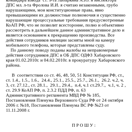
командира взвода ст. л-та Лабаркина А.Ю. и инспектора
ДПС мл. л-та Фролова И.И. я считаю незаконными, грубо
нарушающими, мои конституционные права, явно
превышающими их должностные полномочия и существенно
нарушающие процессуальные требования предусмотренные
КоАП РФ, что не позволит всесторонне, полно и объективно
рассмотреть в дальнейшем данное административное дело и
является основанием к прекращению производства. Все
действия сотрудников милиции засняты мной на камеру
мобильного телефона, которые представлены суду.
По данному поводу поданы жалобы на неправомерные
действия сотрудников ДПС в ОБ ДПС ОДФЗ Хабаровского
края 01.02.2010г. и 04.02.2010г. в прокуратуру Хабаровского
района.
В соответствии со ст. 46, 48, 50, 51 Конституции РФ, ст.,
ст. 1.4., 1.5., 1.6., 24.4., 25.1., 25.5., 25.7., 26.1., 26.2. ч.2, ч.
3, ст. 27.12., ст. 28.1., 29.1., 29.4., п.4, ч.1 ст.29.7., ч.1, ч. 2 ,
ст. 29.9 КоАП РФ, п. 2.3.2 ПДД РФ, п. 63
Административного регламента МВД РФ № 185,
Постановления Пленума Верховного Суда РФ от 24 октября
2006 г. №18, Постановлении Пленума ВС РФ №23 от
11.11.2008 г.
П Р О Ш У :