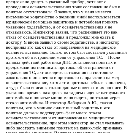
предложено дунуть в указанный прибор, хотя акт о
проведении освидетельствования тоже составлен не был и
понятые отсутствовали. Я заявил, что у меня имеется
письменное ходатайство о желании мной воспользоваться
юридической помощью защитника и потребовал принять
указанное ходатайство, а от освидетельствования я не
отказываюсь. Инспектор заявил, что расценивает это как
отказ от освидетельствования и предложил мне ехать к
доктору. Я вновь заявил о своем ходатайстве, а инспектор
воспринял это как отказ от направления на медицинское
освидетельствование. Только потом был составлен указанный
протокол об отстранении меня от управления ТС. После
данных действий работники ДПС остановили понятых и
предложили им подписать протокол об отстранении от
управления ТС, акт освидетельствования на состояние
алкогольного опьянения и протокол о направлении на мед
освидетельствование, хотя акт и протокол небыли заполнены,
а туда были вписаны только данные понятых и их росписи. В
указанное время я находился на заднем сиденье патрульного
автомобиля и понятые могли меня видеть, но только через
стекло автомобиля. Инспектор Лабаркин А.Ю., сказал
понятым, что в машине сидит пьяный водитель и что
понятые должны подтвердить факт моего отказа
освидетельствования и от направления на медицинское
освидетельствование, при этом инспектор не стал указывать,
либо заострять внимание понятых на каких-либо признаках