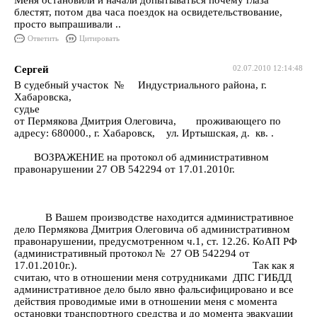
Меня остановили и начали допытываться почему глаза
блестят, потом два часа поездок на освидетельствование,
просто выпрашивали ..
Ответить
Цитировать
Сергей
02.07.2010 12:14:48
В судебный участок № Индустриального района, г.
Хабаровска,
судье
от Пермякова Дмитрия Олеговича, проживающего по
адресу: 680000., г. Хабаровск, ул. Иртышская, д. кв. .
ВОЗРАЖЕНИЕ на протокол об административном
правонарушении 27 ОВ 542294 от 17.01.2010г.
В Вашем производстве находится административное
дело Пермякова Дмитрия Олеговича об административном
правонарушении, предусмотренном ч.1, ст. 12.26. КоАП РФ
(административный протокол № 27 ОВ 542294 от
17.01.2010г.). Так как я
считаю, что в отношении меня сотрудниками ДПС ГИБДД
административное дело было явно фальсифицировано и все
действия проводимые ими в отношении меня с момента
остановки транспортного средства и до момента эвакуации