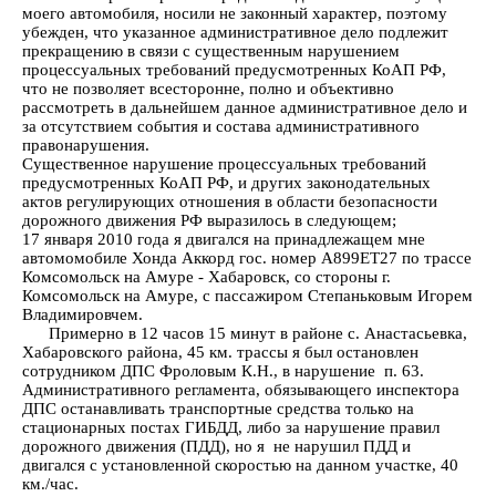
моего автомобиля, носили не законный характер, поэтому
убежден, что указанное административное дело подлежит
прекращению в связи с существенным нарушением
процессуальных требований предусмотренных КоАП РФ,
что не позволяет всесторонне, полно и объективно
рассмотреть в дальнейшем данное административное дело и
за отсутствием события и состава административного
правонарушения.
Существенное нарушение процессуальных требований
предусмотренных КоАП РФ, и других законодательных
актов регулирующих отношения в области безопасности
дорожного движения РФ выразилось в следующем;
17 января 2010 года я двигался на принадлежащем мне
автомомобиле Хонда Аккорд гос. номер А899ЕТ27 по трассе
Комсомольск на Амуре - Хабаровск, со стороны г.
Комсомольск на Амуре, с пассажиром Степаньковым Игорем
Владимировчем.
Примерно в 12 часов 15 минут в районе с. Анастасьевка,
Хабаровского района, 45 км. трассы я был остановлен
сотрудником ДПС Фроловым К.Н., в нарушение п. 63.
Административного регламента, обязывающего инспектора
ДПС останавливать транспортные средства только на
стационарных постах ГИБДД, либо за нарушение правил
дорожного движения (ПДД), но я не нарушил ПДД и
двигался с установленной скоростью на данном участке, 40
км./час.