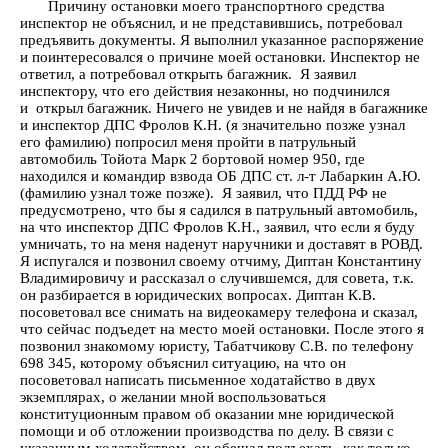
Причину остановки моего транспортного средства
инспектор не объяснил, и не представившись, потребовал
предъявить документы. Я выполнил указанное распоряжение
и поинтересовался о причине моей остановки. Инспектор не
ответил, а потребовал открыть багажник. Я заявил
инспектору, что его действия незаконны, но подчинился
и открыл багажник. Ничего не увидев и не найдя в багажнике
и инспектор ДПС Фролов К.Н. (я значительно позже узнал
его фамилию) попросил меня пройти в патрульный
автомобиль Тойота Марк 2 бортовой номер 950, где
находился и командир взвода ОБ ДПС ст. л-т Лабаркин А.Ю.
(фамилию узнал тоже позже). Я заявил, что ПДД РФ не
предусмотрено, что бы я садился в патрульный автомобиль,
на что инспектор ДПС Фролов К.Н., заявил, что если я буду
умничать, то на меня наденут наручники и доставят в РОВД.
Я испугался и позвонил своему отчиму, Диптан Константину
Владимировичу и рассказал о случившемся, для совета, т.к.
он разбирается в юридических вопросах. Диптан К.В.
посоветовал все снимать на видеокамеру телефона и сказал,
что сейчас подъедет на место моей остановки. После этого я
позвонил знакомому юристу, Табатчикову С.В. по телефону
698 345, которому объяснил ситуацию, на что он
посоветовал написать письменное ходатайство в двух
экземплярах, о желании мной воспользоваться
конституционным правом об оказании мне юридической
помощи и об отложении производства по делу. В связи с