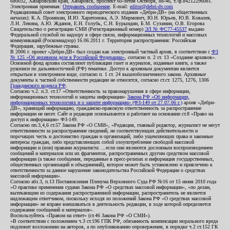
680032, Хабаровский край, Хабаровск, проспект 60-летия Октября, 88-46, т./ф.84212296081.
Электронная приемная:
Отправить сообщение
. E-mail:
editor@debri-dv.com
Редакционный совет электронного периодического издания «Дебри-ДВ» (на общественных
началах): К.А. Пронякин, И.Ю. Харитонова, А.Э. Мирмович, Ю.Н. Юрьев, Ю.В. Ковалев,
Л.Н. Левина, А.Ю. Жданов, Е.Н. Голубь, С.Н. Бурындин, Б.М. Сухинин, О.В. Егорова
Свидетельство о регистрации СМИ (Регистрационный номер)
ЭЛ № ФС77-45537
выдано
Федеральной службой по надзору в сфере связи, информационных технологий и массовых
коммуникаций (Роскомнадзор) 16.06.2011 г. Территория распространения: Российская
Федерация, зарубежные страны.
В 2006 г. проект «Дебри-ДВ» был создан как электронный частный архив, в соответствии с
ФЗ
№ 125 «Об архивном деле в Российской Федерации»
, согласно п. 2 ст. 13 «Создание архивов».
Основной фонд архива составляют публикации газет и журналов, изданные книги, а также
рукописи по дальневосточной (РФ) тематике. Доступ к архивным документам является
открытым в электронном виде, согласно п. 1 ст. 24 вышеобозначенного закона. Архивные
документы к частной собственности редакции не относятся, согласно ст.ст. 1275, 1276, 1306
Гражданского кодекса РФ
.
Согласно ч.2. п.3. ст.17 «Ответственность за правонарушения в сфере информации,
информационных технологий и защиты информации»
Закона РФ «Об информации,
информационных технологиях и о защите информации» (ФЗ-149 от 27.07.06 г.)
архив «Дебри-
ДВ», хранящий информацию, гражданско-правовую ответственность за распространение
информации не несет. Сайт и редакция основываются и работают на основании ст.8 «Право на
доступ к информации» ФЗ-149.
Согласно пп.3,4,6 ст.57 Закона РФ «О СМИ», «Редакция, главный редактор, журналист не несут
ответственности за распространение сведений, не соответствующих действительности и
порочащих честь и достоинство граждан и организаций, либо ущемляющих права и законные
интересы граждан, либо представляющих собой злоупотребление свободой массовой
информации и (или) правами журналиста: ...если они являются дословным воспроизведением
сообщений и материалов или их фрагментов, распространенных другим средством массовой
информации (а также сообщения, переданные в пресс-релизах и информация государственных,
общественных организаций и объединений), которое может быть установлено и привлечено к
ответственности за данное нарушение законодательства Российской Федерации о средствах
массовой информации».
Согласно абз.3, п.13 Постановления Пленума Верховного Суда РФ №16 от 15 июня 2010 года
«О практике применения судами Закона РФ «О средствах массовой информации», «по делам,
вытекающим из содержания распространенной информации, распространитель не является
надлежащим ответчиком, поскольку исходя из положений Закона РФ «О средствах массовой
информации» не вправе вмешиваться в деятельность редакции, в ходе которой определяется
содержание сообщений и материалов».
Воспользуйтесь «Правом на ответ» (ст.46 Закона РФ «О СМИ»).
«В соответствии с положением ч.3 ст.196 ГПК РФ, обязанность компенсации морального вреда
подлежит возложению на авторов, а по опубликованию опровержения, в порядке ч.2 ст.152 ГК