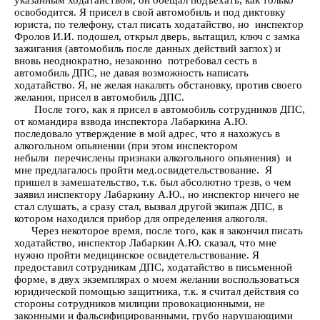
указанным ходатайством, он обещал подъехать, как только
освободится. Я присел в свой автомобиль и под диктовку
юриста, по телефону, стал писать ходатайство, но инспектор
Фролов И.И. подошел, открыл дверь, вытащил, ключ с замка
зажигания (автомобиль после данных действий заглох) и
вновь неоднократно, незаконно потребовал сесть в
автомобиль ДПС, не давая возможность написать
ходатайство. Я, не желая накалять обстановку, против своего
желания, присел в автомобиль ДПС.
После того, как я присел в автомобиль сотрудников ДПС,
от командира взвода инспектора Лабаркина А.Ю.
последовало утверждение в мой адрес, что я нахожусь в
алкогольном опьянении (при этом инспектором
небыли перечислены признаки алкогольного опьянения) и
мне предлагалось пройти мед.освидетельствование. Я
пришел в замешательство, т.к. был абсолютно трезв, о чем
заявил инспектору Лабаркину А.Ю., но инспектор ничего не
стал слушать, а сразу стал, вызвал другой экипаж ДПС, в
котором находился прибор для определения алкоголя.
Через некоторое время, после того, как я закончил писать
ходатайство, инспектор Лабаркин А.Ю. сказал, что мне
нужно пройти медицинское освидетельствование. Я
предоставил сотрудникам ДПС, ходатайство в письменной
форме, в двух экземплярах о моем желании воспользоваться
юридической помощью защитника, т.к. я считал действия со
стороны сотрудников милиции провокационными, не
законными и фальсифицированными, грубо нарушающими