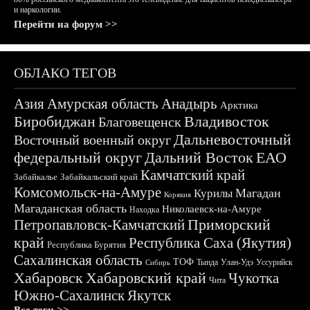
и наркологии.
Перейти на форум >>
ОБЛАКО ТЕГОВ
Азия
Амурская область
Анадырь
Арктика
Биробиджан
Владивосток
Благовещенск
Дальневосточный
Восточный военный округ
федеральный округ
Дальний Восток
ЕАО
Камчатский край
Забайкалье
Забайкальский край
Комсомольск-на-Амуре
Магадан
Курилы
Корякия
Магаданская область
Николаевск-на-Амуре
Находка
Приморский
Петропавловск-Камчатский
край
Республика Саха (Якутия)
Республика Бурятия
Сахалинская область
ТОФ
Тында
Улан-Удэ
Уссурийск
Сибирь
Хабаровск
Хабаровский край
Чукотка
Чита
Южно-Сахалинск
Якутск