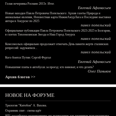
Голая вечеринка Роснано 2015г. Итог.
Евгений Афанасьев
Новые находки Павла Петровича Попельского: Архив газеты Природа и
аномальные явления, Неизвестная карта НижнеАмурЛага и Последние выставки
автора в Амурске по 2025
павел попельский
Официальные публикации Павла Петровича Попельского 2023-2025 в Болгарии,
в газетах Тихоокеанская Звезда и Наш Город Амурск
павел попельский
Комсомольск официально продолжает отмечать День памяти жертв сталинских
репрессий: задумаемся...
павел попельский
Кого боится Путин: Сергей Фургал
Евгений Афанасьев
Повышение платы в автобусах за проезд: кто виноват, и что делать?
Олег Паньков
Архив блогов >>
НОВОЕ НА ФОРУМЕ
Трилогия "Китобои" А. Вахова.
Охранник спит - смена идёт
80% российского медиаконтента это телевидение для пациентов психдиспансера