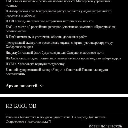
ЕАО станет пилотным регионом нового проекта Мастерской управления
«Сенеж»
В Хабаровском крае быстрее всего растут зарплаты у административного
персонала и рабочих
В ЕАО обсудили стратегию сохранения исторической памяти
ЕАО - в числе 40 российских регионов-участников кампании «Продвижение
безопасности»
В ЕАО значительно увеличены объемы дорожных работ
Федеральный эксперт по достоинству оценил спортивную инфраструктуру
Хабаровского края
Дноуглубительный флот будет создан для Северного морского пути
На Хабаровском судостроительном заводе началось производство дебаркадеров
ЦУМ в Хабаровске вернули государству
Бывший судоремонтный завод «Якорь» в Советской Гавани планируют
восстановить
Архив новостей >>
ИЗ БЛОГОВ
Районная библиотека в Амурске уничтожена. На очереди библиотека
Островского в Комсомольске?!
павел попельский