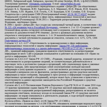
680032, Хабаровский край, Хабаровск, проспект 60-летия Октября, 88-46, т./ф.84212296081.
Электронная приемная:
Отправить сообщение
. E-mail:
editor@debri-dv.com
Редакционный совет электронного периодического издания «Дебри-ДВ» (на общественных
началах): К.А. Пронякин, И.Ю. Харитонова, А.Э. Мирмович, Ю.Н. Юрьев, Ю.В. Ковалев,
Л.Н. Левина, А.Ю. Жданов, Е.Н. Голубь, С.Н. Бурындин, Б.М. Сухинин, О.В. Егорова
Свидетельство о регистрации СМИ (Регистрационный номер)
ЭЛ № ФС77-45537
выдано
Федеральной службой по надзору в сфере связи, информационных технологий и массовых
коммуникаций (Роскомнадзор) 16.06.2011 г. Территория распространения: Российская
Федерация, зарубежные страны.
В 2006 г. проект «Дебри-ДВ» был создан как электронный частный архив, в соответствии с
ФЗ
№ 125 «Об архивном деле в Российской Федерации»
, согласно п. 2 ст. 13 «Создание архивов».
Основной фонд архива составляют публикации газет и журналов, изданные книги, а также
рукописи по дальневосточной (РФ) тематике. Доступ к архивным документам является
открытым в электронном виде, согласно п. 1 ст. 24 вышеобозначенного закона. Архивные
документы к частной собственности редакции не относятся, согласно ст.ст. 1275, 1276, 1306
Гражданского кодекса РФ
.
Согласно ч.2. п.3. ст.17 «Ответственность за правонарушения в сфере информации,
информационных технологий и защиты информации»
Закона РФ «Об информации,
информационных технологиях и о защите информации» (ФЗ-149 от 27.07.06 г.)
архив «Дебри-
ДВ», хранящий информацию, гражданско-правовую ответственность за распространение
информации не несет. Сайт и редакция основываются и работают на основании ст.8 «Право на
доступ к информации» ФЗ-149.
Согласно пп.3,4,6 ст.57 Закона РФ «О СМИ», «Редакция, главный редактор, журналист не несут
ответственности за распространение сведений, не соответствующих действительности и
порочащих честь и достоинство граждан и организаций, либо ущемляющих права и законные
интересы граждан, либо представляющих собой злоупотребление свободой массовой
информации и (или) правами журналиста: ...если они являются дословным воспроизведением
сообщений и материалов или их фрагментов, распространенных другим средством массовой
информации (а также сообщения, переданные в пресс-релизах и информация государственных,
общественных организаций и объединений), которое может быть установлено и привлечено к
ответственности за данное нарушение законодательства Российской Федерации о средствах
массовой информации».
Согласно абз.3, п.13 Постановления Пленума Верховного Суда РФ №16 от 15 июня 2010 года
«О практике применения судами Закона РФ «О средствах массовой информации», «по делам,
вытекающим из содержания распространенной информации, распространитель не является
надлежащим ответчиком, поскольку исходя из положений Закона РФ «О средствах массовой
информации» не вправе вмешиваться в деятельность редакции, в ходе которой определяется
содержание сообщений и материалов».
Воспользуйтесь «Правом на ответ» (ст.46 Закона РФ «О СМИ»).
«В соответствии с положением ч.3 ст.196 ГПК РФ, обязанность компенсации морального вреда
подлежит возложению на авторов, а по опубликованию опровержения, в порядке ч.2 ст.152 ГК