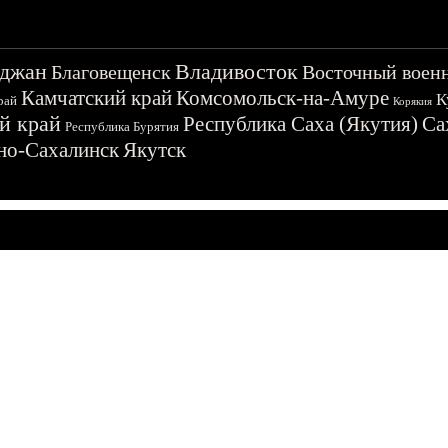
джан
Владивосток
Благовещенск
Восточный воен
Камчатский край
Комсомольск-на-Амуре
К
рай
Корякия
й край
Республика Саха (Якутия)
Са
Республика Бурятия
о-Сахалинск
Якутск