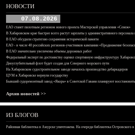
НОВОСТИ
07.08.2026
ЕАО станет пилотным регионом нового проекта Мастерской управления «Сенеж»
В Хабаровском крае быстрее всего растут зарплаты у административного персонала 
В ЕАО обсудили стратегию сохранения исторической памяти
ЕАО - в числе 40 российских регионов-участников кампании «Продвижение безопас
В ЕАО значительно увеличены объемы дорожных работ
Федеральный эксперт по достоинству оценил спортивную инфраструктуру Хабаровс
Дноуглубительный флот будет создан для Северного морского пути
На Хабаровском судостроительном заводе началось производство дебаркадеров
ЦУМ в Хабаровске вернули государству
Бывший судоремонтный завод «Якорь» в Советской Гавани планируют восстановить
Архив новостей >>
ИЗ БЛОГОВ
Районная библиотека в Амурске уничтожена. На очереди библиотека Островского в