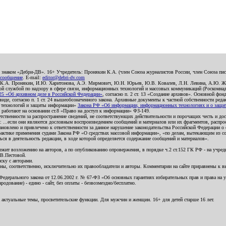
о знаком «Дебри-ДВ». 16+ Учредитель: Пронякин К.А. (член Союза журналистов России, член Союза писа
 сообщение
. E-mail:
editor@debri-dv.com
): К.А. Пронякин, И.Ю. Харитонова, А.Э. Мирмович, Ю.Н. Юрьев, Ю.В. Ковалев, Л.Н. Левина, А.Ю. Ж
 службой по надзору в сфере связи, информационных технологий и массовых коммуникаций (Роскомнадзо
5 «Об архивном деле в Российской Федерации»
, согласно п. 2 ст. 13 «Создание архивов». Основной фон
е, согласно п. 1 ст. 24 вышеобозначенного закона. Архивные документы к частной собственности редакци
ых технологий и защиты информации»
Закона РФ «Об информации, информационных технологиях и о защите
и работают на основании ст.8 «Право на доступ к информации» ФЗ-149.
етственности за распространение сведений, не соответствующих действительности и порочащих честь и д
 ...если они являются дословным воспроизведением сообщений и материалов или их фрагментов, распро
новлено и привлечено к ответственности за данное нарушение законодательства Российской Федерации о
актике применения судами Закона РФ «О средствах массовой информации», «по делам, вытекающим из со
ся в деятельность редакции, в ходе которой определяется содержание сообщений и материалов».
жит возложению на авторов, а по опубликованию опровержения, в порядке ч.2 ст.152 ГК РФ - на учредит
.В.Пестовой.
ску с авторами.
енны, соответственно, исключительно их правообладатели и авторы. Комментарии на сайте приравнены к
дерального закона от 12.06.2002 г. № 67-ФЗ «Об основных гарантиях избирательных прав и права на уча
дование) - едино - сайт, без оплаты - безвозмездно/бесплатно.
 актуальные темы, просветительские функции. Для мужчин и женщин. 16+ для детей старше 16 лет.