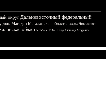
Дальневосточный федеральный
ный округ
Магадан
Магаданская область
урилы
Николаевск-
Находка
халинская область
ТОФ
Тында
Улан-Удэ
Уссурийск
Сибирь