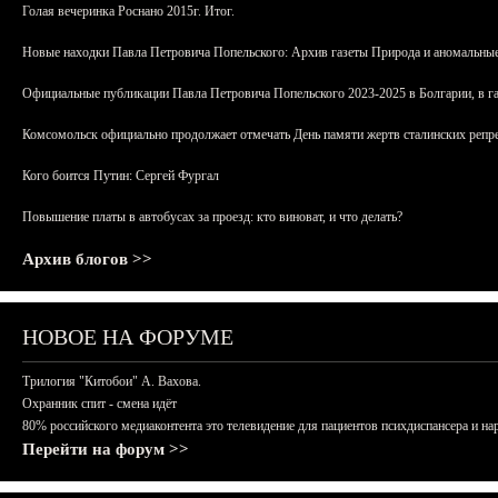
Голая вечеринка Роснано 2015г. Итог.
Новые находки Павла Петровича Попельского: Архив газеты Природа и аномальные
Официальные публикации Павла Петровича Попельского 2023-2025 в Болгарии, в г
Комсомольск официально продолжает отмечать День памяти жертв сталинских репрес
Кого боится Путин: Сергей Фургал
Повышение платы в автобусах за проезд: кто виноват, и что делать?
Архив блогов >>
НОВОЕ НА ФОРУМЕ
Трилогия "Китобои" А. Вахова.
Охранник спит - смена идёт
80% российского медиаконтента это телевидение для пациентов психдиспансера и на
Перейти на форум >>