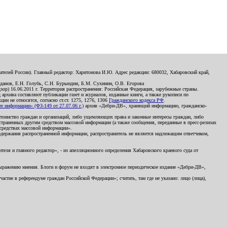
телей России). Главный редактор: Харитонова И.Ю. Адрес редакции: 680032, Хабаровский край,
данов, Е.Н. Голубь, С.Н. Бурындин, Б.М. Сухинин, О.В. Егорова
р) 16.06.2011 г. Территория распространения: Российская Федерация, зарубежные страны.
д архива составляют публикации газет и журналов, изданные книги, а также рукописи по
и не относятся, согласно ст.ст. 1275, 1276, 1306
Гражданского кодекса РФ
.
 информации» (ФЗ-149 от 27.07.06 г.)
архив «Дебри-ДВ», хранящий информацию, гражданско-
остоинство граждан и организаций, либо ущемляющих права и законные интересы граждан, либо
страненных другим средством массовой информации (а также сообщения, переданные в пресс-релизах
 средствах массовой информации».
держания распространенной информации, распространитель не является надлежащим ответчиком,
еля и главного редактор», - из апелляционного определения Хабаровского краевого суда от
 выражению мнения. Блоги и форум не входят в электронное периодическое издание «Дебри-ДВ»,
стие в референдуме граждан Российской Федерации»; считать, там где не указано: лицо (лица),