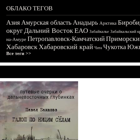
ОБЛАКО ТЕГОВ
Бироби
Азия
Амурская область
Анадырь
Арктика
округ
Дальний Восток
ЕАО
Забайкалье
Забайкальский к
Приморски
Петропавловск-Камчатский
на-Амуре
Хабаровск
Хабаровский край
Чукотка
Южн
Чита
Все теги >>