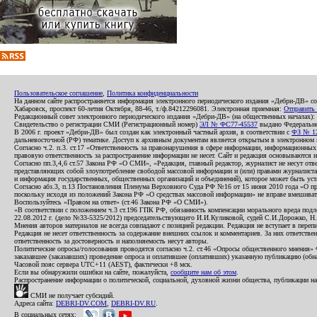
Пользовательское соглашение
,
Политика конфиденциальности
На данном сайте распространяется информация электронного периодического издания «Дебри-ДВ» с
Хабаровск, проспект 60-летия Октября, 88-46, т./ф.84212296081. Электронная приемная:
Отправить
Редакционный совет электронного периодического издания «Дебри-ДВ» (на общественных началах
Свидетельство о регистрации СМИ (Регистрационный номер)
ЭЛ № ФС77-45537
выдано Федеральной
В 2006 г. проект «Дебри-ДВ» был создан как электронный частный архив, в соответствии с
ФЗ № 12
дальневосточной (РФ) тематике. Доступ к архивным документам является открытым в электронном вид
Согласно ч.2. п.3. ст.17 «Ответственность за правонарушения в сфере информации, информационн
правовую ответственность за распространение информации не несет. Сайт и редакция основываются 
Согласно пп.3,4,6 ст.57 Закона РФ «О СМИ», «Редакция, главный редактор, журналист не несут отв
представляющих собой злоупотребление свободой массовой информации и (или) правами журналиста:
и информация государственных, общественных организаций и объединений), которое может быть уста
Согласно абз.3, п.13 Постановления Пленума Верховного Суда РФ №16 от 15 июня 2010 года «О пр
поскольку исходя из положений Закона РФ «О средствах массовой информации» не вправе вмешивать
Воспользуйтесь «Правом на ответ» (ст.46 Закона РФ «О СМИ»).
«В соответствии с положением ч.3 ст.196 ГПК РФ, обязанность компенсации морального вреда подле
22.08.2012 г. (дело №33-5325/2012) председательствующего И.И.Куликовой, судей С.И.Дорожко, Н
Мнения авторов материалов не всегда совпадают с позицией редакции. Редакция не вступает в перепи
Редакция не несет ответственность за содержание внешних ссылок и комментариев. За них ответств
ответственность за достоверность и наполняемость несут авторы.
Политические опросы/голосования проводятся согласно ч.2. ст.46 «Опросы общественного мнения» Фе
заказавшее (заказавших) проведение опроса и оплатившее (оплативших) указанную публикацию (обнаро
Часовой пояс сервера UTC+11 (AEST), фактически +8 мск.
Если вы обнаружили ошибки на сайте, пожалуйста,
сообщите нам об этом
.
Распространение информации о политической, социальной, духовной жизни общества, публикации на
СМИ не получает субсидий.
Адреса сайта:
DEBRI-DV.COM
,
DEBRI-DV.RU
.
В социальных сетях: