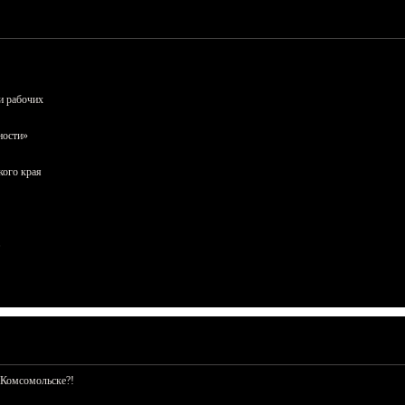
и рабочих
ности»
кого края
 Комсомольске?!