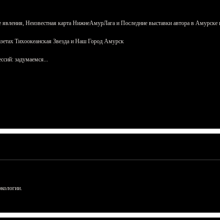
 явления, Неизвестная карта НижнеАмурЛага и Последние выставки автора в Амурске 
азетах Тихоокеанская Звезда и Наш Город Амурск
сий: задумаемся...
ркологии.