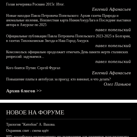
Голая вечеринка Роснано 2015г. Итог.
Евгений Афанасьев
Новые находки Павла Петровича Попельского: Архив газеты Природа и
аномальные явления, Неизвестная карта НижнеАмурЛага и Последние выставки
автора в Амурске по 2025
павел попельский
Официальные публикации Павла Петровича Попельского 2023-2025 в Болгарии,
в газетах Тихоокеанская Звезда и Наш Город Амурск
павел попельский
Комсомольск официально продолжает отмечать День памяти жертв сталинских
репрессий: задумаемся...
павел попельский
Кого боится Путин: Сергей Фургал
Евгений Афанасьев
Повышение платы в автобусах за проезд: кто виноват, и что делать?
Олег Паньков
Архив блогов >>
НОВОЕ НА ФОРУМЕ
Трилогия "Китобои" А. Вахова.
Охранник спит - смена идёт
80% российского медиаконтента это телевидение для пациентов психдиспансера