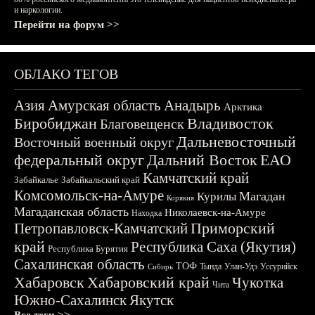
и наркологии.
Перейти на форум >>
ОБЛАКО ТЕГОВ
Азия
Амурская область
Анадырь
Арктика
Биробиджан
Владивосток
Благовещенск
Дальневосточный
Восточный военный округ
федеральный округ
Дальний Восток
ЕАО
Камчатский край
Забайкалье
Забайкальский край
Комсомольск-на-Амуре
Магадан
Курилы
Корякия
Магаданская область
Николаевск-на-Амуре
Находка
Приморский
Петропавловск-Камчатский
край
Республика Саха (Якутия)
Республика Бурятия
Сахалинская область
ТОФ
Тында
Улан-Удэ
Уссурийск
Сибирь
Хабаровск
Хабаровский край
Чукотка
Чита
Южно-Сахалинск
Якутск