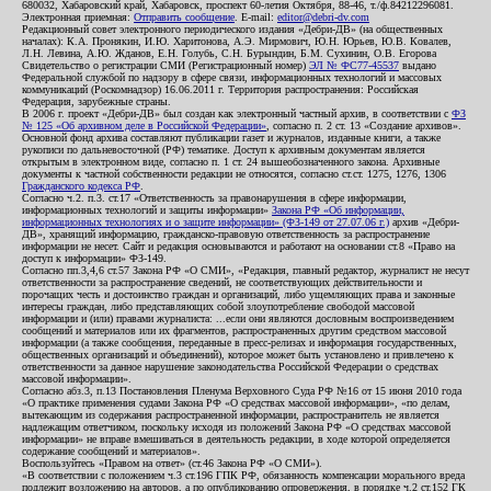
680032, Хабаровский край, Хабаровск, проспект 60-летия Октября, 88-46, т./ф.84212296081.
Электронная приемная:
Отправить сообщение
. E-mail:
editor@debri-dv.com
Редакционный совет электронного периодического издания «Дебри-ДВ» (на общественных
началах): К.А. Пронякин, И.Ю. Харитонова, А.Э. Мирмович, Ю.Н. Юрьев, Ю.В. Ковалев,
Л.Н. Левина, А.Ю. Жданов, Е.Н. Голубь, С.Н. Бурындин, Б.М. Сухинин, О.В. Егорова
Свидетельство о регистрации СМИ (Регистрационный номер)
ЭЛ № ФС77-45537
выдано
Федеральной службой по надзору в сфере связи, информационных технологий и массовых
коммуникаций (Роскомнадзор) 16.06.2011 г. Территория распространения: Российская
Федерация, зарубежные страны.
В 2006 г. проект «Дебри-ДВ» был создан как электронный частный архив, в соответствии с
ФЗ
№ 125 «Об архивном деле в Российской Федерации»
, согласно п. 2 ст. 13 «Создание архивов».
Основной фонд архива составляют публикации газет и журналов, изданные книги, а также
рукописи по дальневосточной (РФ) тематике. Доступ к архивным документам является
открытым в электронном виде, согласно п. 1 ст. 24 вышеобозначенного закона. Архивные
документы к частной собственности редакции не относятся, согласно ст.ст. 1275, 1276, 1306
Гражданского кодекса РФ
.
Согласно ч.2. п.3. ст.17 «Ответственность за правонарушения в сфере информации,
информационных технологий и защиты информации»
Закона РФ «Об информации,
информационных технологиях и о защите информации» (ФЗ-149 от 27.07.06 г.)
архив «Дебри-
ДВ», хранящий информацию, гражданско-правовую ответственность за распространение
информации не несет. Сайт и редакция основываются и работают на основании ст.8 «Право на
доступ к информации» ФЗ-149.
Согласно пп.3,4,6 ст.57 Закона РФ «О СМИ», «Редакция, главный редактор, журналист не несут
ответственности за распространение сведений, не соответствующих действительности и
порочащих честь и достоинство граждан и организаций, либо ущемляющих права и законные
интересы граждан, либо представляющих собой злоупотребление свободой массовой
информации и (или) правами журналиста: ...если они являются дословным воспроизведением
сообщений и материалов или их фрагментов, распространенных другим средством массовой
информации (а также сообщения, переданные в пресс-релизах и информация государственных,
общественных организаций и объединений), которое может быть установлено и привлечено к
ответственности за данное нарушение законодательства Российской Федерации о средствах
массовой информации».
Согласно абз.3, п.13 Постановления Пленума Верховного Суда РФ №16 от 15 июня 2010 года
«О практике применения судами Закона РФ «О средствах массовой информации», «по делам,
вытекающим из содержания распространенной информации, распространитель не является
надлежащим ответчиком, поскольку исходя из положений Закона РФ «О средствах массовой
информации» не вправе вмешиваться в деятельность редакции, в ходе которой определяется
содержание сообщений и материалов».
Воспользуйтесь «Правом на ответ» (ст.46 Закона РФ «О СМИ»).
«В соответствии с положением ч.3 ст.196 ГПК РФ, обязанность компенсации морального вреда
подлежит возложению на авторов, а по опубликованию опровержения, в порядке ч.2 ст.152 ГК