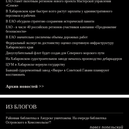
ЕАО станет пилотным регионом нового проекта Мастерской управления
«Сенеж»
В Хабаровском крае быстрее всего растут зарплаты у административного
персонала и рабочих
В ЕАО обсудили стратегию сохранения исторической памяти
ЕАО - в числе 40 российских регионов-участников кампании «Продвижение
безопасности»
В ЕАО значительно увеличены объемы дорожных работ
Федеральный эксперт по достоинству оценил спортивную инфраструктуру
Хабаровского края
Дноуглубительный флот будет создан для Северного морского пути
На Хабаровском судостроительном заводе началось производство дебаркадеров
ЦУМ в Хабаровске вернули государству
Бывший судоремонтный завод «Якорь» в Советской Гавани планируют
восстановить
Архив новостей >>
ИЗ БЛОГОВ
Районная библиотека в Амурске уничтожена. На очереди библиотека
Островского в Комсомольске?!
павел попельский