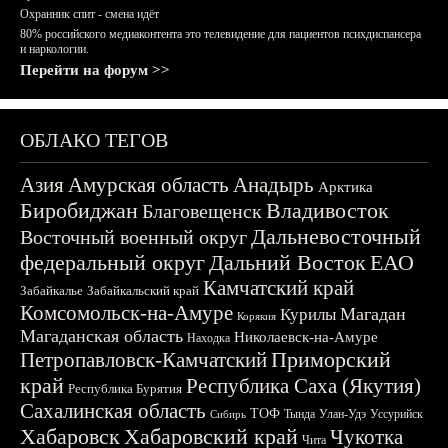
Охранник спит - смена идёт
80% российского медиаконтента это телевидение для пациентов психдиспансера
и наркологии.
Перейти на форум >>
ОБЛАКО ТЕГОВ
Азия
Амурская область
Анадырь
Арктика
Биробиджан
Владивосток
Благовещенск
Дальневосточный
Восточный военный округ
федеральный округ
Дальний Восток
ЕАО
Камчатский край
Забайкалье
Забайкальский край
Комсомольск-на-Амуре
Магадан
Курилы
Корякия
Магаданская область
Николаевск-на-Амуре
Находка
Приморский
Петропавловск-Камчатский
край
Республика Саха (Якутия)
Республика Бурятия
Сахалинская область
ТОФ
Тында
Улан-Удэ
Уссурийск
Сибирь
Хабаровск
Хабаровский край
Чукотка
Чита