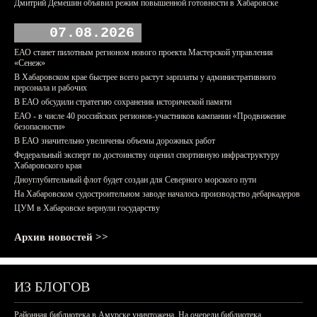
Дмитрий Демешин объявил режим повышенной готовности в Хабаровске
07.08.2026
ЕАО станет пилотным регионом нового проекта Мастерской управления
«Сенеж»
В Хабаровском крае быстрее всего растут зарплаты у административного
персонала и рабочих
В ЕАО обсудили стратегию сохранения исторической памяти
ЕАО - в числе 40 российских регионов-участников кампании «Продвижение
безопасности»
В ЕАО значительно увеличены объемы дорожных работ
Федеральный эксперт по достоинству оценил спортивную инфраструктуру
Хабаровского края
Дноуглубительный флот будет создан для Северного морского пути
На Хабаровском судостроительном заводе началось производство дебаркадеров
ЦУМ в Хабаровске вернули государству
Архив новостей >>
ИЗ БЛОГОВ
Районная библиотека в Амурске уничтожена. На очереди библиотека