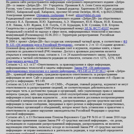
На данном сайте распространяется информация электронного периодического издания «Дебри-
ДВ» со знаком «Дебри-ДВ». 16+ Учредитель: Пронякин К.А. (член Союза журналистов
России, член Союза писателей России). Главный редактор: Харитонова И.Ю. Адрес редакции:
680032, Хабаровский край, Хабаровск, проспект 60-летия Октября, 88-46, т./ф.84212296081.
Электронная приемная:
Отправить сообщение
. E-mail:
editor@debri-dv.com
Редакционный совет электронного периодического издания «Дебри-ДВ» (на общественных
началах): К.А. Пронякин, И.Ю. Харитонова, А.Э. Мирмович, Ю.Н. Юрьев, Ю.В. Ковалев,
Л.Н. Левина, А.Ю. Жданов, Е.Н. Голубь, С.Н. Бурындин, Б.М. Сухинин, О.В. Егорова
Свидетельство о регистрации СМИ (Регистрационный номер)
ЭЛ № ФС77-45537
выдано
Федеральной службой по надзору в сфере связи, информационных технологий и массовых
коммуникаций (Роскомнадзор) 16.06.2011 г. Территория распространения: Российская
Федерация, зарубежные страны.
В 2006 г. проект «Дебри-ДВ» был создан как электронный частный архив, в соответствии с
ФЗ
№ 125 «Об архивном деле в Российской Федерации»
, согласно п. 2 ст. 13 «Создание архивов».
Основной фонд архива составляют публикации газет и журналов, изданные книги, а также
рукописи по дальневосточной (РФ) тематике. Доступ к архивным документам является
открытым в электронном виде, согласно п. 1 ст. 24 вышеобозначенного закона. Архивные
документы к частной собственности редакции не относятся, согласно ст.ст. 1275, 1276, 1306
Гражданского кодекса РФ
.
Согласно ч.2. п.3. ст.17 «Ответственность за правонарушения в сфере информации,
информационных технологий и защиты информации»
Закона РФ «Об информации,
информационных технологиях и о защите информации» (ФЗ-149 от 27.07.06 г.)
архив «Дебри-
ДВ», хранящий информацию, гражданско-правовую ответственность за распространение
информации не несет. Сайт и редакция основываются и работают на основании ст.8 «Право на
доступ к информации» ФЗ-149.
Согласно пп.3,4,6 ст.57 Закона РФ «О СМИ», «Редакция, главный редактор, журналист не несут
ответственности за распространение сведений, не соответствующих действительности и
порочащих честь и достоинство граждан и организаций, либо ущемляющих права и законные
интересы граждан, либо представляющих собой злоупотребление свободой массовой
информации и (или) правами журналиста: ...если они являются дословным воспроизведением
сообщений и материалов или их фрагментов, распространенных другим средством массовой
информации (а также сообщения, переданные в пресс-релизах и информация государственных,
общественных организаций и объединений), которое может быть установлено и привлечено к
ответственности за данное нарушение законодательства Российской Федерации о средствах
массовой информации».
Согласно абз.3, п.13 Постановления Пленума Верховного Суда РФ №16 от 15 июня 2010 года
«О практике применения судами Закона РФ «О средствах массовой информации», «по делам,
вытекающим из содержания распространенной информации, распространитель не является
надлежащим ответчиком, поскольку исходя из положений Закона РФ «О средствах массовой
информации» не вправе вмешиваться в деятельность редакции, в ходе которой определяется
содержание сообщений и материалов».