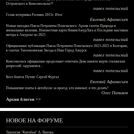
Островского в Комсомольске?!
павел попельский
Голая вечеринка Роснано 2015г. Итог.
Евгений Афанасьев
Новые находки Павла Петровича Попельского: Архив газеты Природа и
аномальные явления, Неизвестная карта НижнеАмурЛага и Последние выставки
автора в Амурске по 2025
павел попельский
Официальные публикации Павла Петровича Попельского 2023-2025 в Болгарии,
в газетах Тихоокеанская Звезда и Наш Город Амурск
павел попельский
Комсомольск официально продолжает отмечать День памяти жертв сталинских
репрессий: задумаемся...
павел попельский
Кого боится Путин: Сергей Фургал
Евгений Афанасьев
Повышение платы в автобусах за проезд: кто виноват, и что делать?
Олег Паньков
Архив блогов >>
НОВОЕ НА ФОРУМЕ
Трилогия "Китобои" А. Вахова.