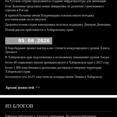
На Русском острове продолжается создание инфраструктуры для инноваций
Олег Кожемяко представил новые инициативы по развитию горнолыжного
туризма в России
В краевой больнице имени Владимирцева освоили новую методику
восстановления после инсульта
Дальневосточная студия кинохроники получила поддержку Дмитрия Демешина
Новый циклон приближается к Хабаровскому краю
05.08.2026
В Биробиджане прошел мастер-класс стилиста международного уровня Алекса
Датского
В Хабаровском крае подготовились к возможному повышению уровня Амура
Более 40 социальных выплат проиндексируют в Хабаровском крае в 2027 году
Более 1 000 тонн бензина и дизтоплива доставили в северные территории
Хабаровского края
Бесплатную сеть Wi-Fi запустили на площади имени Ленина в Хабаровске
Архив новостей >>
ИЗ БЛОГОВ
Районная библиотека в Амурске уничтожена. На очереди библиотека