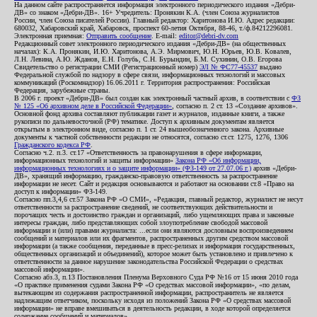
На данном сайте распространяется информация электронного периодического издания «Дебри-
ДВ» со знаком «Дебри-ДВ». 16+ Учредитель: Пронякин К.А. (член Союза журналистов
России, член Союза писателей России). Главный редактор: Харитонова И.Ю. Адрес редакции:
680032, Хабаровский край, Хабаровск, проспект 60-летия Октября, 88-46, т./ф.84212296081.
Электронная приемная:
Отправить сообщение
. E-mail:
editor@debri-dv.com
Редакционный совет электронного периодического издания «Дебри-ДВ» (на общественных
началах): К.А. Пронякин, И.Ю. Харитонова, А.Э. Мирмович, Ю.Н. Юрьев, Ю.В. Ковалев,
Л.Н. Левина, А.Ю. Жданов, Е.Н. Голубь, С.Н. Бурындин, Б.М. Сухинин, О.В. Егорова
Свидетельство о регистрации СМИ (Регистрационный номер)
ЭЛ № ФС77-45537
выдано
Федеральной службой по надзору в сфере связи, информационных технологий и массовых
коммуникаций (Роскомнадзор) 16.06.2011 г. Территория распространения: Российская
Федерация, зарубежные страны.
В 2006 г. проект «Дебри-ДВ» был создан как электронный частный архив, в соответствии с
ФЗ
№ 125 «Об архивном деле в Российской Федерации»
, согласно п. 2 ст. 13 «Создание архивов».
Основной фонд архива составляют публикации газет и журналов, изданные книги, а также
рукописи по дальневосточной (РФ) тематике. Доступ к архивным документам является
открытым в электронном виде, согласно п. 1 ст. 24 вышеобозначенного закона. Архивные
документы к частной собственности редакции не относятся, согласно ст.ст. 1275, 1276, 1306
Гражданского кодекса РФ
.
Согласно ч.2. п.3. ст.17 «Ответственность за правонарушения в сфере информации,
информационных технологий и защиты информации»
Закона РФ «Об информации,
информационных технологиях и о защите информации» (ФЗ-149 от 27.07.06 г.)
архив «Дебри-
ДВ», хранящий информацию, гражданско-правовую ответственность за распространение
информации не несет. Сайт и редакция основываются и работают на основании ст.8 «Право на
доступ к информации» ФЗ-149.
Согласно пп.3,4,6 ст.57 Закона РФ «О СМИ», «Редакция, главный редактор, журналист не несут
ответственности за распространение сведений, не соответствующих действительности и
порочащих честь и достоинство граждан и организаций, либо ущемляющих права и законные
интересы граждан, либо представляющих собой злоупотребление свободой массовой
информации и (или) правами журналиста: ...если они являются дословным воспроизведением
сообщений и материалов или их фрагментов, распространенных другим средством массовой
информации (а также сообщения, переданные в пресс-релизах и информация государственных,
общественных организаций и объединений), которое может быть установлено и привлечено к
ответственности за данное нарушение законодательства Российской Федерации о средствах
массовой информации».
Согласно абз.3, п.13 Постановления Пленума Верховного Суда РФ №16 от 15 июня 2010 года
«О практике применения судами Закона РФ «О средствах массовой информации», «по делам,
вытекающим из содержания распространенной информации, распространитель не является
надлежащим ответчиком, поскольку исходя из положений Закона РФ «О средствах массовой
информации» не вправе вмешиваться в деятельность редакции, в ходе которой определяется
содержание сообщений и материалов».