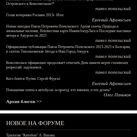
Островского в Комсомольске?!
павел попельский
Голая вечеринка Роснано 2015г. Итог.
Евгений Афанасьев
Новые находки Павла Петровича Попельского: Архив газеты Природа и
аномальные явления, Неизвестная карта НижнеАмурЛага и Последние выставки
автора в Амурске по 2025
павел попельский
Официальные публикации Павла Петровича Попельского 2023-2025 в Болгарии,
в газетах Тихоокеанская Звезда и Наш Город Амурск
павел попельский
Комсомольск официально продолжает отмечать День памяти жертв сталинских
репрессий: задумаемся...
павел попельский
Кого боится Путин: Сергей Фургал
Евгений Афанасьев
Повышение платы в автобусах за проезд: кто виноват, и что делать?
Олег Паньков
Архив блогов >>
НОВОЕ НА ФОРУМЕ
Трилогия "Китобои" А. Вахова.