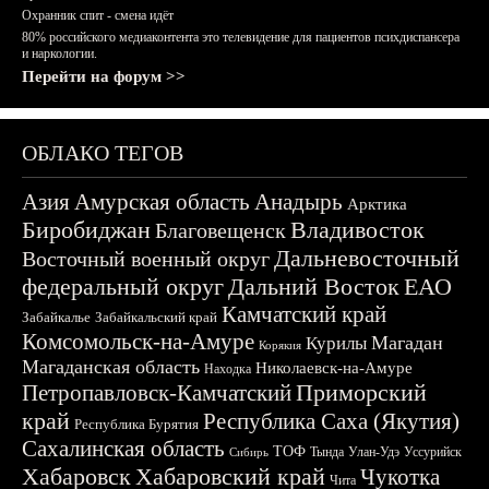
Охранник спит - смена идёт
80% российского медиаконтента это телевидение для пациентов психдиспансера
и наркологии.
Перейти на форум >>
ОБЛАКО ТЕГОВ
Азия
Амурская область
Анадырь
Арктика
Биробиджан
Владивосток
Благовещенск
Дальневосточный
Восточный военный округ
федеральный округ
Дальний Восток
ЕАО
Камчатский край
Забайкалье
Забайкальский край
Комсомольск-на-Амуре
Магадан
Курилы
Корякия
Магаданская область
Николаевск-на-Амуре
Находка
Приморский
Петропавловск-Камчатский
край
Республика Саха (Якутия)
Республика Бурятия
Сахалинская область
ТОФ
Тында
Улан-Удэ
Уссурийск
Сибирь
Хабаровск
Хабаровский край
Чукотка
Чита