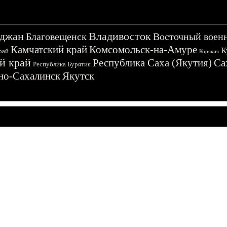
джан
Владивосток
Благовещенск
Восточный воен
Камчатский край
Комсомольск-на-Амуре
К
рай
Корякия
й край
Республика Саха (Якутия)
Са
Республика Бурятия
о-Сахалинск
Якутск