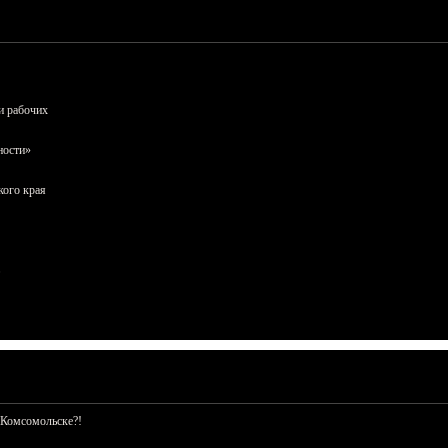
и рабочих
ности»
кого края
 Комсомольске?!