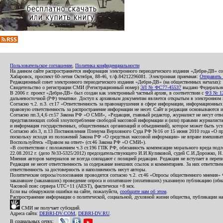
Пользовательское соглашение
,
Политика конфиденциальности
На данном сайте распространяется информация электронного периодического издания «Дебри-ДВ» с
Хабаровск, проспект 60-летия Октября, 88-46, т./ф.84212296081. Электронная приемная:
Отправить
Редакционный совет электронного периодического издания «Дебри-ДВ» (на общественных началах
Свидетельство о регистрации СМИ (Регистрационный номер)
ЭЛ № ФС77-45537
выдано Федеральной
В 2006 г. проект «Дебри-ДВ» был создан как электронный частный архив, в соответствии с
ФЗ № 12
дальневосточной (РФ) тематике. Доступ к архивным документам является открытым в электронном вид
Согласно ч.2. п.3. ст.17 «Ответственность за правонарушения в сфере информации, информационн
правовую ответственность за распространение информации не несет. Сайт и редакция основываются 
Согласно пп.3,4,6 ст.57 Закона РФ «О СМИ», «Редакция, главный редактор, журналист не несут отв
представляющих собой злоупотребление свободой массовой информации и (или) правами журналиста:
и информация государственных, общественных организаций и объединений), которое может быть уста
Согласно абз.3, п.13 Постановления Пленума Верховного Суда РФ №16 от 15 июня 2010 года «О пр
поскольку исходя из положений Закона РФ «О средствах массовой информации» не вправе вмешивать
Воспользуйтесь «Правом на ответ» (ст.46 Закона РФ «О СМИ»).
«В соответствии с положением ч.3 ст.196 ГПК РФ, обязанность компенсации морального вреда подле
22.08.2012 г. (дело №33-5325/2012) председательствующего И.И.Куликовой, судей С.И.Дорожко, Н
Мнения авторов материалов не всегда совпадают с позицией редакции. Редакция не вступает в перепи
Редакция не несет ответственность за содержание внешних ссылок и комментариев. За них ответств
ответственность за достоверность и наполняемость несут авторы.
Политические опросы/голосования проводятся согласно ч.2. ст.46 «Опросы общественного мнения» Фе
заказавшее (заказавших) проведение опроса и оплатившее (оплативших) указанную публикацию (обнаро
Часовой пояс сервера UTC+11 (AEST), фактически +8 мск.
Если вы обнаружили ошибки на сайте, пожалуйста,
сообщите нам об этом
.
Распространение информации о политической, социальной, духовной жизни общества, публикации на
СМИ не получает субсидий.
Адреса сайта:
DEBRI-DV.COM
,
DEBRI-DV.RU
.
В социальных сетях: