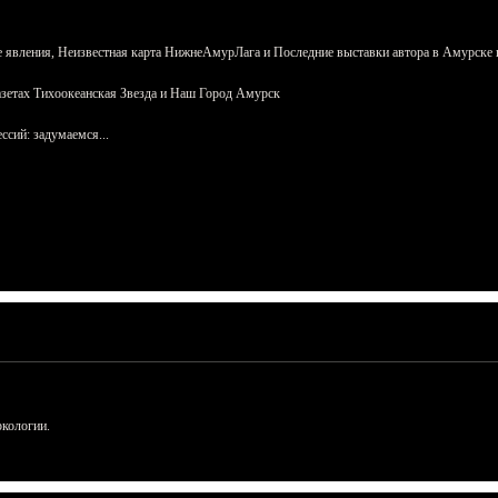
 явления, Неизвестная карта НижнеАмурЛага и Последние выставки автора в Амурске 
азетах Тихоокеанская Звезда и Наш Город Амурск
сий: задумаемся...
ркологии.