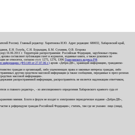
телей России). Главный редактор: Харитонова И.Ю. Адрес редакции: 680032, Хабаровский край,
данов, Е.Н. Голубь, С.Н. Бурындин, Б.М. Сухинин, О.В. Егорова
р) 16.06.2011 г. Территория распространения: Российская Федерация, зарубежные страны.
д архива составляют публикации газет и журналов, изданные книги, а также рукописи по
и не относятся, согласно ст.ст. 1275, 1276, 1306
Гражданского кодекса РФ
.
 информации» (ФЗ-149 от 27.07.06 г.)
архив «Дебри-ДВ», хранящий информацию, гражданско-
остоинство граждан и организаций, либо ущемляющих права и законные интересы граждан, либо
страненных другим средством массовой информации (а также сообщения, переданные в пресс-релизах
 средствах массовой информации».
держания распространенной информации, распространитель не является надлежащим ответчиком,
еля и главного редактор», - из апелляционного определения Хабаровского краевого суда от
 выражению мнения. Блоги и форум не входят в электронное периодическое издание «Дебри-ДВ»,
стие в референдуме граждан Российской Федерации»; считать, там где не указано: лицо (лица),