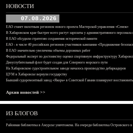
НОВОСТИ
07.08.2026
ЕАО станет пилотным регионом нового проекта Мастерской управления «Сенеж»
В Хабаровском крае быстрее всего растут зарплаты у административного персонала 
В ЕАО обсудили стратегию сохранения исторической памяти
ЕАО - в числе 40 российских регионов-участников кампании «Продвижение безопас
В ЕАО значительно увеличены объемы дорожных работ
Федеральный эксперт по достоинству оценил спортивную инфраструктуру Хабаровс
Дноуглубительный флот будет создан для Северного морского пути
На Хабаровском судостроительном заводе началось производство дебаркадеров
ЦУМ в Хабаровске вернули государству
Бывший судоремонтный завод «Якорь» в Советской Гавани планируют восстановить
Архив новостей >>
ИЗ БЛОГОВ
Районная библиотека в Амурске уничтожена. На очереди библиотека Островского в