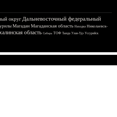
Дальневосточный федеральный
ный округ
Магадан
Магаданская область
урилы
Николаевск-
Находка
халинская область
ТОФ
Тында
Улан-Удэ
Уссурийск
Сибирь