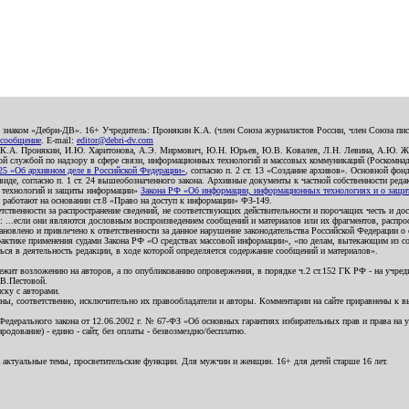
о знаком «Дебри-ДВ». 16+ Учредитель: Пронякин К.А. (член Союза журналистов России, член Союза писа
 сообщение
. E-mail:
editor@debri-dv.com
): К.А. Пронякин, И.Ю. Харитонова, А.Э. Мирмович, Ю.Н. Юрьев, Ю.В. Ковалев, Л.Н. Левина, А.Ю. Ж
 службой по надзору в сфере связи, информационных технологий и массовых коммуникаций (Роскомнадзо
5 «Об архивном деле в Российской Федерации»
, согласно п. 2 ст. 13 «Создание архивов». Основной фон
е, согласно п. 1 ст. 24 вышеобозначенного закона. Архивные документы к частной собственности редакци
ых технологий и защиты информации»
Закона РФ «Об информации, информационных технологиях и о защите
и работают на основании ст.8 «Право на доступ к информации» ФЗ-149.
етственности за распространение сведений, не соответствующих действительности и порочащих честь и д
 ...если они являются дословным воспроизведением сообщений и материалов или их фрагментов, распро
новлено и привлечено к ответственности за данное нарушение законодательства Российской Федерации о
актике применения судами Закона РФ «О средствах массовой информации», «по делам, вытекающим из со
ся в деятельность редакции, в ходе которой определяется содержание сообщений и материалов».
жит возложению на авторов, а по опубликованию опровержения, в порядке ч.2 ст.152 ГК РФ - на учредит
.В.Пестовой.
ску с авторами.
енны, соответственно, исключительно их правообладатели и авторы. Комментарии на сайте приравнены к
дерального закона от 12.06.2002 г. № 67-ФЗ «Об основных гарантиях избирательных прав и права на уча
дование) - едино - сайт, без оплаты - безвозмездно/бесплатно.
 актуальные темы, просветительские функции. Для мужчин и женщин. 16+ для детей старше 16 лет.