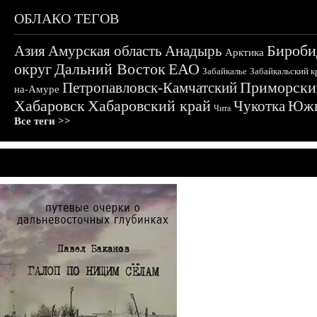
ОБЛАКО ТЕГОВ
Бироби
Азия
Амурская область
Анадырь
Арктика
округ
Дальний Восток
ЕАО
Забайкалье
Забайкальский к
Приморски
Петропавловск-Камчатский
на-Амуре
Хабаровск
Хабаровский край
Чукотка
Южн
Чита
Все теги >>