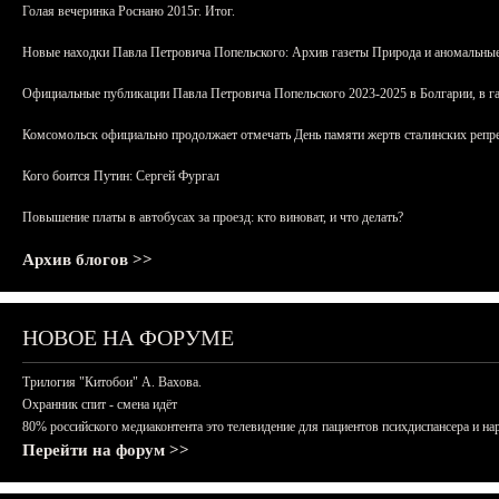
Голая вечеринка Роснано 2015г. Итог.
Новые находки Павла Петровича Попельского: Архив газеты Природа и аномальные
Официальные публикации Павла Петровича Попельского 2023-2025 в Болгарии, в г
Комсомольск официально продолжает отмечать День памяти жертв сталинских репрес
Кого боится Путин: Сергей Фургал
Повышение платы в автобусах за проезд: кто виноват, и что делать?
Архив блогов >>
НОВОЕ НА ФОРУМЕ
Трилогия "Китобои" А. Вахова.
Охранник спит - смена идёт
80% российского медиаконтента это телевидение для пациентов психдиспансера и на
Перейти на форум >>