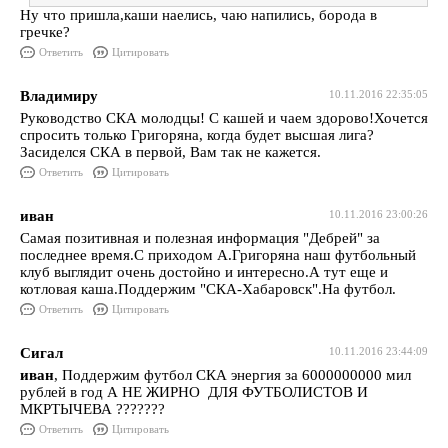
Ну что пришла,каши наелись, чаю напились, борода в
гречке?
Ответить
Цитировать
Владимиру
10.11.2016 22:35:05
Руководство СКА молодцы! С кашей и чаем здорово!Хочется
спросить только Григоряна, когда будет высшая лига?
Засиделся СКА в первой, Вам так не кажется.
Ответить
Цитировать
иван
10.11.2016 23:00:26
Самая позитивная и полезная информация "Дебрей" за
последнее время.С приходом А.Григоряна наш футбольный
клуб выглядит очень достойно и интересно.А тут еще и
котловая каша.Поддержим "СКА-Хабаровск".На футбол.
Ответить
Цитировать
Сигал
10.11.2016 23:44:09
иван
, Поддержим футбол СКА энергия за 6000000000 мил
рублей в год А НЕ ЖИРНО ДЛЯ ФУТБОЛИСТОВ И
МКРТЫЧЕВА ???????
Ответить
Цитировать