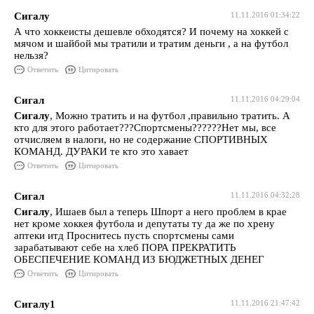
Сигалу
11.11.2016 01:34:22
А что хоккеисты дешевле обходятся? И почему на хоккей с
мячом и шайбой мы тратили и тратим деньги , а на футбол
нельзя?
Ответить
Цитировать
Сигал
11.11.2016 04:29:04
Сигалу
, Можно тратить и на футбол ,правильно тратить. А
кто для этого работает???Спортсмены??????Нет мы, все
отчисляем в налоги, но не содержание СПОРТИВНЫХ
КОМАНД. ДУРАКИ те кто это хавает
Ответить
Цитировать
Сигал
11.11.2016 04:32:28
Сигалу
, Ишаев был а теперь Шпорт а него проблем в крае
нет кроме хоккея футбола и депутаты ту да же по хрену
аптеки итд Проснитесь пусть спортсмены сами
зарабатывают себе на хлеб ПОРА ПРЕКРАТИТЬ
ОБЕСПЕЧЕНИЕ КОМАНД ИЗ БЮДЖЕТНЫХ ДЕНЕГ
Ответить
Цитировать
Сигалу1
11.11.2016 21:47:42