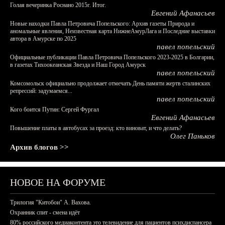
Голая вечеринка Роснано 2015г. Итог.
Евгений Афанасьев
Новые находки Павла Петровича Попельского: Архив газеты Природа и
аномальные явления, Неизвестная карта НижнеАмурЛага и Последние выставки
автора в Амурске по 2025
павел попельский
Официальные публикации Павла Петровича Попельского 2023-2025 в Болгарии,
в газетах Тихоокеанская Звезда и Наш Город Амурск
павел попельский
Комсомольск официально продолжает отмечать День памяти жертв сталинских
репрессий: задумаемся...
павел попельский
Кого боится Путин: Сергей Фургал
Евгений Афанасьев
Повышение платы в автобусах за проезд: кто виноват, и что делать?
Олег Паньков
Архив блогов >>
НОВОЕ НА ФОРУМЕ
Трилогия "Китобои" А. Вахова.
Охранник спит - смена идёт
80% российского медиаконтента это телевидение для пациентов психдиспансера