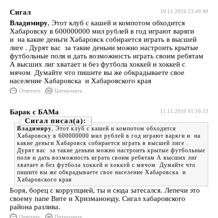
Сигал
10.11.2016 23:49:48
Владимиру
, Этот клуб с кашей и компотом обходится
Хабаровску в 600000000 мил рублей в год играют варяги
и на какие деньги Хабаровск собирается играть в высшей
лиге . Дурят вас за такие деньни можно настроить крытые
футбольные поля и дать возможность играть своим ребятам
А высших лиг хватает и без футбола хоккей и хоккей с
мячом Думайте что пишите вы же обкрадываете свое
население Хабаровска и Хабаровского края
Ответить
Цитировать
Барак с БАМа
11.11.2016 01:16:13
Сигал
Владимиру
, Этот клуб с кашей и компотом обходится
Хабаровску в 600000000 мил рублей в год играют варяги и на
какие деньги Хабаровск собирается играть в высшей лиге .
Дурят вас за такие деньни можно настроить крытые футбольные
поля и дать возможность играть своим ребятам А высших лиг
хватает и без футбола хоккей и хоккей с мячом Думайте что
пишите вы же обкрадываете свое население Хабаровска и
Хабаровского края
Боря, борец с коррупцией, ты и сюда затесался. Лепечи это
своему папе Вите и Хризманоюду. Сигал хабаровского
района разлива.
Ответить
Цитировать