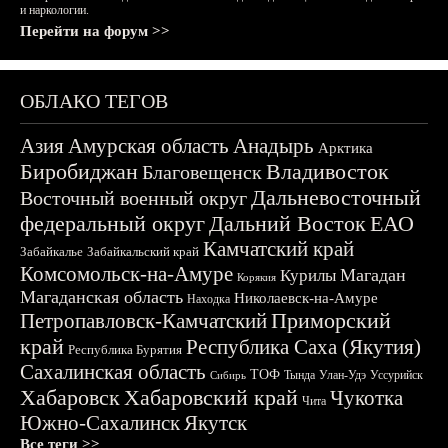
и наркологии.
Перейти на форум >>
ОБЛАКО ТЕГОВ
Азия
Амурская область
Анадырь
Арктика
Биробиджан
Владивосток
Благовещенск
Дальневосточный
Восточный военный округ
федеральный округ
Дальний Восток
ЕАО
Камчатский край
Забайкалье
Забайкальский край
Комсомольск-на-Амуре
Магадан
Курилы
Корякия
Магаданская область
Николаевск-на-Амуре
Находка
Приморский
Петропавловск-Камчатский
край
Республика Саха (Якутия)
Республика Бурятия
Сахалинская область
ТОФ
Тында
Улан-Удэ
Уссурийск
Сибирь
Хабаровск
Хабаровский край
Чукотка
Чита
Южно-Сахалинск
Якутск
Все теги >>