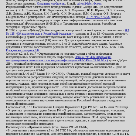
680032, Хабаровский край, Хабаровск, проспект 60-летия Октября, 88-46, т./ф.84212296081.
Электронная приемная:
Отправить сообщение
. E-mail:
editor@debri-dv.com
Редакционный совет электронного периодического издания «Дебри-ДВ» (на общественных
началах): К.А. Пронякин, И.Ю. Харитонова, А.Э. Мирмович, Ю.Н. Юрьев, Ю.В. Ковалев,
Л.Н. Левина, А.Ю. Жданов, Е.Н. Голубь, С.Н. Бурындин, Б.М. Сухинин, О.В. Егорова
Свидетельство о регистрации СМИ (Регистрационный номер)
ЭЛ № ФС77-45537
выдано
Федеральной службой по надзору в сфере связи, информационных технологий и массовых
коммуникаций (Роскомнадзор) 16.06.2011 г. Территория распространения: Российская
Федерация, зарубежные страны.
В 2006 г. проект «Дебри-ДВ» был создан как электронный частный архив, в соответствии с
ФЗ
№ 125 «Об архивном деле в Российской Федерации»
, согласно п. 2 ст. 13 «Создание архивов».
Основной фонд архива составляют публикации газет и журналов, изданные книги, а также
рукописи по дальневосточной (РФ) тематике. Доступ к архивным документам является
открытым в электронном виде, согласно п. 1 ст. 24 вышеобозначенного закона. Архивные
документы к частной собственности редакции не относятся, согласно ст.ст. 1275, 1276, 1306
Гражданского кодекса РФ
.
Согласно ч.2. п.3. ст.17 «Ответственность за правонарушения в сфере информации,
информационных технологий и защиты информации»
Закона РФ «Об информации,
информационных технологиях и о защите информации» (ФЗ-149 от 27.07.06 г.)
архив «Дебри-
ДВ», хранящий информацию, гражданско-правовую ответственность за распространение
информации не несет. Сайт и редакция основываются и работают на основании ст.8 «Право на
доступ к информации» ФЗ-149.
Согласно пп.3,4,6 ст.57 Закона РФ «О СМИ», «Редакция, главный редактор, журналист не несут
ответственности за распространение сведений, не соответствующих действительности и
порочащих честь и достоинство граждан и организаций, либо ущемляющих права и законные
интересы граждан, либо представляющих собой злоупотребление свободой массовой
информации и (или) правами журналиста: ...если они являются дословным воспроизведением
сообщений и материалов или их фрагментов, распространенных другим средством массовой
информации (а также сообщения, переданные в пресс-релизах и информация государственных,
общественных организаций и объединений), которое может быть установлено и привлечено к
ответственности за данное нарушение законодательства Российской Федерации о средствах
массовой информации».
Согласно абз.3, п.13 Постановления Пленума Верховного Суда РФ №16 от 15 июня 2010 года
«О практике применения судами Закона РФ «О средствах массовой информации», «по делам,
вытекающим из содержания распространенной информации, распространитель не является
надлежащим ответчиком, поскольку исходя из положений Закона РФ «О средствах массовой
информации» не вправе вмешиваться в деятельность редакции, в ходе которой определяется
содержание сообщений и материалов».
Воспользуйтесь «Правом на ответ» (ст.46 Закона РФ «О СМИ»).
«В соответствии с положением ч.3 ст.196 ГПК РФ, обязанность компенсации морального вреда
подлежит возложению на авторов, а по опубликованию опровержения, в порядке ч.2 ст.152 ГК