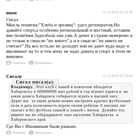
иван
11.11.2016 01:25:58
Сигал
Мысль понятна:"Хлеба и зрелищ"- удел дегенератов.Но
давайте спорт,а особенно региональный и местный, оставим
вне политики.Задолбала она уже.А денег в стране немерено и
не только в смысле-"их много",а и в смысле-"их никто не
считает".На все есть,но не доходит или не дают куда надо и
вваливают на то и тем кому не надо давать и спорт в этом не
виновен.
Ответить
Цитировать
Сигалу
11.11.2016 01:30:04
Сигал
Владимиру
, Этот клуб с кашей и компотом обходится
Хабаровску в 600000000 мил рублей в год играют варяги и на
какие деньги Хабаровск собирается играть в высшей лиге .
Дурят вас за такие деньни можно настроить крытые футбольные
поля и дать возможность играть своим ребятам А высших лиг
хватает и без футбола хоккей и хоккей с мячом Думайте что
пишите вы же обкрадываете свое население Хабаровска и
Хабаровского края
Где Вы с Ишакиным были раньше.
Ответить
Цитировать