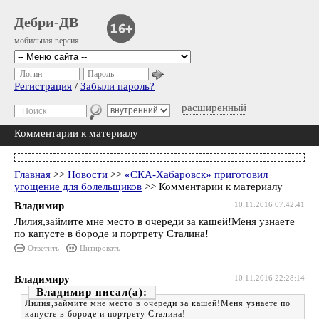
Дебри-ДВ
мобильная версия
Логин
Пароль
Регистрация
/
Забыли пароль?
расширенный
Комментарии к материалу
Главная
>>
Новости
>>
«СКА-Хабаровск» приготовил
угощение для болельщиков
>> Комментарии к материалу
Владимир
10.11.2016 07:42:41
Лилия,займите мне место в очереди за кашей!Меня узнаете
по капусте в бороде и портрету Сталина!
Ответить
Цитировать
Владимиру
10.11.2016 22:28:14
Владимир
Лилия,займите мне место в очереди за кашей!Меня узнаете по
капусте в бороде и портрету Сталина!