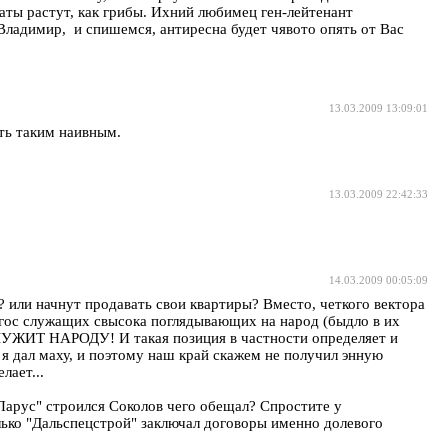
каты растут, как грибы. Ихний любимец ген-лейтенант
 Владимир, и спишемся, антиресна будет чявото опять от Вас
13.03.2009 13:09:01
ыть таким наивным.
13.03.2009 22:42:33
14.03.2009 00:05:09
? или начнут продавать свои квартиры? Вместо, четкого вектора
и гос служащих свысока поглядывающих на народ (быдло в их
ЛУЖИТ НАРОДУ! И такая позиция в частности определяет и
т я дал маху, и поэтому наш край скажем не получил энную
лает...
"Парус" строился Соколов чего обещал? Спростите у
только "Дальспецстрой" заключал договоры именно долевого