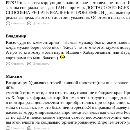
PP/S Что касается коррупции в нашем крае - это ведь не только
законы специальные - для ГАИ например. ДОСТАЛО ЭТО ВСЕ
СПОСОБНА РЕШАТЬ РЕАЛЬНЫЕ ПРОБЛЕМЫ. И даже имитируя эту п
реальные дела. За это он достоин уважения. Об этом я пытаюсь с
Ответить
Цитировать
Владимир
Кисе: судя по комментарию - "Нельзя мужику быть таким наивны
когда мужик берет себе ник - "Киса", че то мне этот мужик довер
А про то кто кому мозги парит Ишаев - Хабаровчанам, или Карау
квртирами по млн. баксов ).
Ответить
Цитировать
Максим
Владимиру-Удивляюсь твоей наивной простоте(или она заранее 
40%
сметной стоимости,и эти откаты идут явно не в бюджет края.Пр
ск-Хабаровск фирма,в которой я имел честь трудиться,предлаг
в полтора раза дешевле,чем те приобретались при сохранении 
мана отказались-им это было неинтересно.Я отправлял Ишаеву
насквозь коррумпирован,как,впрочем,и вся властная система Ро
ст по ДЛО и пенсии,моим внукам самого необходимого-мне лично
ны этой власти на социально ориентированную.Впрочем,этого у
Ответить
Цитировать