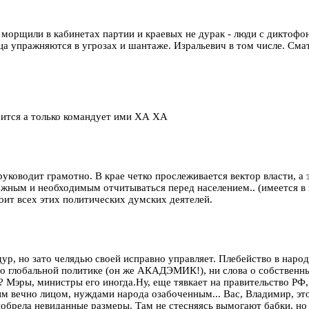
в морщили в кабинетах партии и краевых не дурак - люди с диктофон
ица упражняются в угрозах и шантаже. Изральевич в том числе. Сма
боится а только командует ими ХА ХА
уководит грамотно. В крае четко прослеживается вектор власти, а э
жным и необходимым отчитываться перед населением.. (имеется в ви
оит всех этих политических думских деятелей.
дур, но зато челядью своей исправно управляет. Плебейство в наро
о глобальной политике (он же АКАДЭМИК!), ни слова о собственных
? Мэры, министры его иногда.Ну, еще тявкает на правительство РФ, 
м вечно лицом, нуждами народа озабоченным... Вас, Владимир, эт
 приобрела невиданные размеры. Там не стесняясь вымогают бабки, н