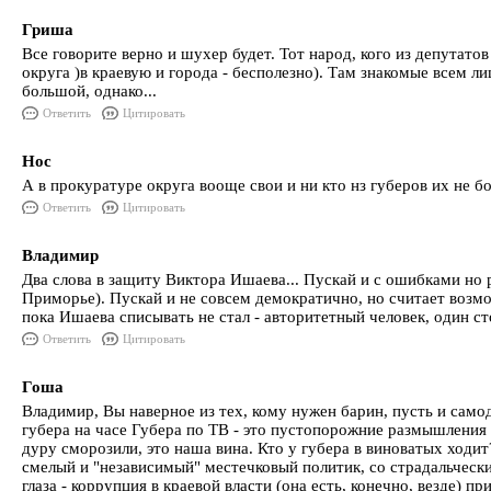
Гриша
Все говорите верно и шухер будет. Тот народ, кого из депутато
округа )в краевую и города - бесполезно). Там знакомые всем л
большой, однако...
Ответить
Цитировать
Нос
А в прокуратуре округа вооще свои и ни кто нз губеров их не 
Ответить
Цитировать
Владимир
Два слова в защиту Виктора Ишаева... Пускай и с ошибками но р
Приморье). Пускай и не совсем демократично, но считает возмо
пока Ишаева списывать не стал - авторитетный человек, один ст
Ответить
Цитировать
Гоша
Владимир, Вы наверное из тех, кому нужен барин, пусть и само
губера на часе Губера по ТВ - это пустопорожние размышления 
дуру сморозили, это наша вина. Кто у губера в виноватых ходит
смелый и "независимый" местечковый политик, со страдальчески
глаза - коррупция в краевой власти (она есть, конечно, везде)