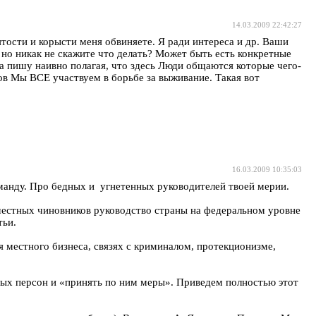
14.03.2009 22:42:27
ятости и корысти меня обвиняете. Я ради интереса и др. Ваши
, но никак не скажите что делать? Может быть есть конкретные
а пишу наивно полагая, что здесь Люди общаются которые чего-
ов Мы ВСЕ участвуем в борьбе за выживание. Такая вот
16.03.2009 10:35:03
манду. Про бедных и угнетенных руководителей твоей мерии.
местных чиновников руководство страны на федеральном уровне
тьи.
 местного бизнеса, связях с криминалом, протекционизме,
мых персон и «принять по ним меры». Приведем полностью этот