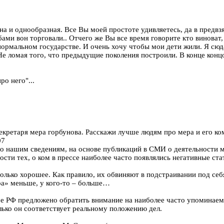
на и однообразная. Все Вы моей простоте удивляетесь, да в предвз
бами вон торговали.. Отчего же Вы все время говорите кто виноват
нормальном государстве. И очень хочу чтобы мои дети жили. Я сюд
Не ломая того, что предыдущие поколения построили. В конце конц
ро него"...
кретаря мера горбунова. Расскажи лучше людям про мера и его ко
07
По нашим сведениям, на основе публикаций в СМИ о деятельности 
ости тех, о ком в прессе наиболее часто появлялись негативные ста
ько хорошее. Как правило, их обвиняют в подстраивании под себя
ра» меньше, у кого-то – больше…
уре РФ предложено обратить внимание на наиболее часто упоминае
лько он соответствует реальному положению дел.