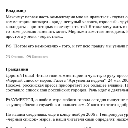
Владимир
Максиму: первая часть комментария мне не нравиться - глупая о
комментарии поглядел - вроде неглупый человек, взрослый - тру
кандидаты - при которых исчезнут откаты? Я тоже хочу жить в 
то тоже реально изменить хотят. Мирными заметьте методами. 
простота у меня - корыстная...
P/S "Потом его немножечко - того, и тут всю правду мы узнали п
Ответить
Цитировать
Гражданин
Дорогой Гоша! Читаю твои комментарии и чувствую руку прессе
«Черный список» мэров. Газета "Аргументы недели" 24 мая 20
Похоже, российская пресса приобретает все большее влияние. 
составило список глав российских городов. Речь идет о деятельн
РАЗУМЕЕТСЯ, о любом мэре любого города сегодня пишут не тол
злоупотреблении служебным положением. У кого-то этого «доб
По нашим сведениям, еще в конце ноября 2006 г. Ген­прокурат
«черный список» мэров, а наши читатели сами определят, наско