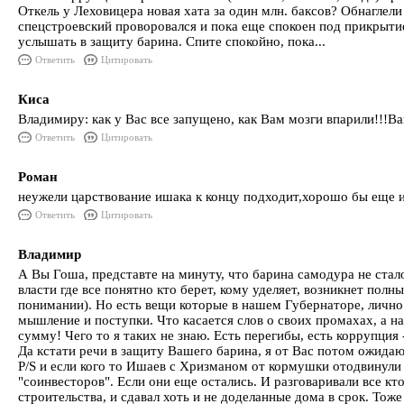
Откель у Леховицера новая хата за один млн. баксов? Обнаглели
спецстроевский проворовался и пока еще спокоен под прикрытие
услышать в защиту барина. Спите спокойно, пока...
Ответить
Цитировать
Киса
Владимиру: как у Вас все запущено, как Вам мозги впарили!!!В
Ответить
Цитировать
Роман
неужели царствование ишака к концу подходит,хорошо бы еще и
Ответить
Цитировать
Владимир
А Вы Гоша, представте на минуту, что барина самодура не стал
власти где все понятно кто берет, кому уделяет, возникнет по
понимании). Но есть вещи которые в нашем Губернаторе, лич
мышление и поступки. Что касается слов о своих промахах, а на
сумму! Чего то я таких не знаю. Есть перегибы, есть коррупция -
Да кстати речи в защиту Вашего барина, я от Вас потом ожида
P/S и если кого то Ишаев с Хризманом от кормушки отодвинули 
"соинвесторов". Если они еще остались. И разговаривали все кт
строительства, и сдавал хоть и не доделанные дома в срок. То