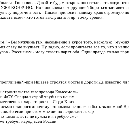
 Ишаева Гоша вина. Давайте будем откровенны везде есть люди готов
Х УЖЕ КОНЕЧНО.. Но чиновника с коррупцией бороться заста
одотчетность - Ишаев приносит нашему краю огромную пользу. 
казать всем - кто готов выслушать и др. точку зрения.
м." - Вы мужчина (т.к. несомненно в курсе того, насколько "мужи
ия сразу не внушает. Ну ладно, если прочитаете все то, что я напис
лов - Россиянам - могу сказать парят оба. Один правда только пари
проплачена?)-при Ишаеве строятся мосты и дороги.Да известно ли 
и строительстве газопровода Комсомоль-
ала ФСУ Спецдальстрой трубы по ценам
качественных характеристик.Люди Хриз-
 письмо с запросом:почему экономика не должна быть экономной.В
ссии.Но если при этом мне лично недостает лекар
 такая власть не нужна и я требую сме-
же требует народ всей России.