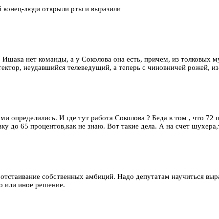
 конец-люди открыли рты и выразили
шака нет команды, а у Соколова она есть, причем, из толковых м
тор, неудавшийся телеведущий, а теперь с чиновничей рожей, из-з
ми определились. И где тут работа Соколова ? Беда в том , что 72
у до 65 процентов,как не знаю. Вот такие дела. А на счет шухера,
 отстаивание собственных амбиций. Надо депутатам научиться выра
о или иное решение.