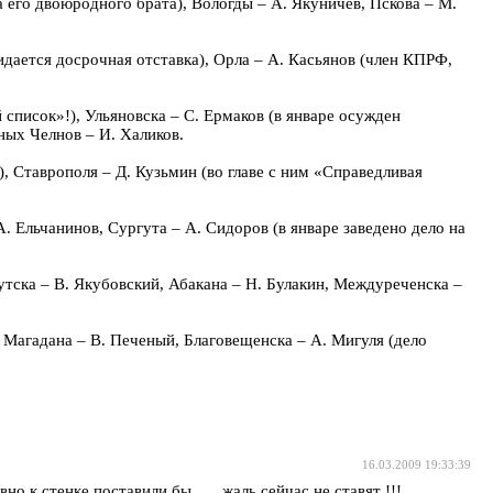
 его двоюродного брата), Вологды – А. Якуничев, Пскова – М.
идается досрочная отставка), Орла – А. Касьянов (член КПРФ,
 список»!), Ульяновска – С. Ермаков (в январе осужден
жных Челнов – И. Халиков.
, Ставрополя – Д. Кузьмин (во главе с ним «Справедливая
. Ельчанинов, Сургута – А. Сидоров (в январе заведено дело на
утска – В. Якубовский, Абакана – Н. Булакин, Междуреченска –
, Магадана – В. Печеный, Благовещенска – А. Мигуля (дело
16.03.2009 19:33:39
к стенке поставили бы.......жаль сейчас не ставят !!!