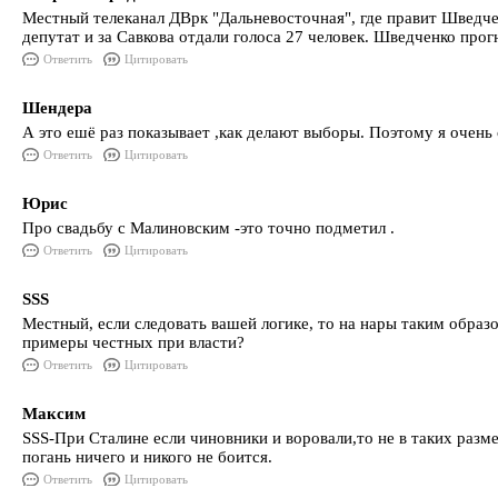
Местный телеканал ДВрк "Дальневосточная", где правит Шведчен
депутат и за Савкова отдали голоса 27 человек. Шведченко прог
Ответить
Цитировать
Шендера
А это ешё раз показывает ,как делают выборы. Поэтому я очень
Ответить
Цитировать
Юрис
Про свадьбу с Малиновским -это точно подметил .
Ответить
Цитировать
SSS
Местный, если следовать вашей логике, то на нары таким образо
примеры честных при власти?
Ответить
Цитировать
Максим
SSS-При Сталине если чиновники и воровали,то не в таких раз
погань ничего и никого не боится.
Ответить
Цитировать