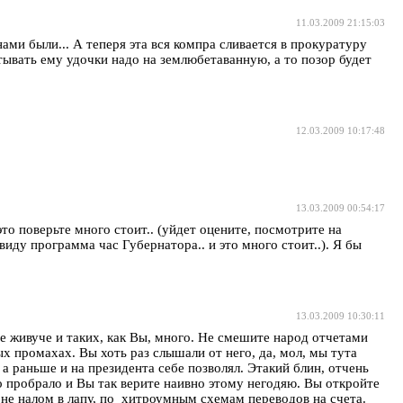
11.03.2009 21:15:03
ами были... А теперя эта вся компра сливается в прокуратуру
тывать ему удочки надо на землюбетаванную, а то позор будет
12.03.2009 10:17:48
13.03.2009 00:54:17
то поверьте много стоит.. (уйдет оцените, посмотрите на
ду программа час Губернатора.. и это много стоит..). Я бы
13.03.2009 10:30:11
де живуче и таких, как Вы, много. Не смешите народ отчетами
 промахах. Вы хоть раз слышали от него, да, мол, мы тута
а раньше и на президента себе позволял. Этакий блин, отчень
о пробрало и Вы так верите наивно этому негодяю. Вы откройте
о не налом в лапу, по хитроумным схемам переводов на счета.