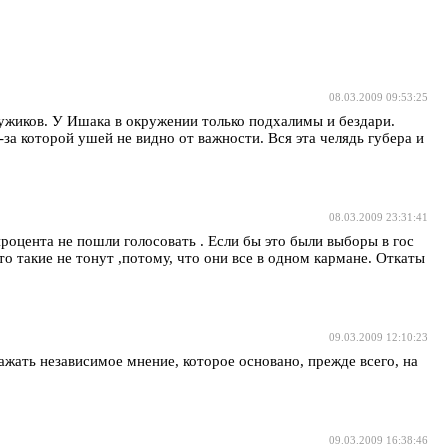
08.03.2009 09:53:25
ужиков. У Ишака в окружении только подхалимы и бездари.
а которой ушей не видно от важности. Вся эта челядь губера и
08.03.2009 23:31:41
 процента не пошли голосовать . Если бы это были выборы в гос
то такие не тонут ,потому, что они все в одном кармане. Откаты
09.03.2009 12:10:23
жать независимое мнение, которое основано, прежде всего, на
09.03.2009 16:38:46