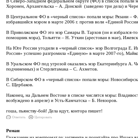
В Северо-Западном федеральном округе (ФО) в список попали мэ
Хоронен, Архангельска – А. Донской (заведено три дела) и Чер
В Центральном ФО в «черный список» попали мэры: Рязани – Ф. 
избравшийся мэром в марте 2006 г. против воли «Единой России
В Приволжском ФО это мэр Самары В. Тархов (он и избрался-то м
помощник мэра), Толь­ятти – Н. Уткин (арестован в мае), Ижевс
На Юге России угодили в «черный список» мэр Волгограда Е. Ищ
Россия» успешно разгромила «Единую» в марте 2007-го), Майко
В Уральском ФО под угрозой оказались мэр Екатеринбурга А. Че
подчиненных) и Стерлитамака – С. Ахметов.
В Сибирском ФО в «черный список» попали мэры: Новосибирска –
С. Щербаков.
Наконец, на Дальнем Востоке в списке числятся мэры: Владивост
возбуждено в апреле) и Усть-Камчатска – Б. Невзоров.
гоша, пьянству-бой! Дела идут, контора пишет!
Ответить
Цитировать
Роман
Гражданин,на компромат.ру загляните и почитайте про Ишака ваш