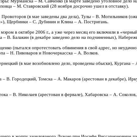
ры: Мурманска – М. Савченко (в марте заведено уголовное дело на
еповца – М. Ставровский (28 ноября досрочно ушел в отставку).
Провоторов (в мае заведены два дела), Тулы – В. Могильников (ож
»), Щербинки – С. Дубинин и Клина – А. Постригань.
эром в октябре 2006 г., а уже через месяц его включили в «черный
ка – В. Балакин (в декабре заведено дело на подчиненных), Набере
енко (пытался опротестовать обвинения в свой адрес, но неудачно)
па – Н. Пивоваров и Новочеркасска – А. Волков.
рнецкий (в мае возобновлено дело, проведены обыски), Кургана – А
 В. Городецкий, Том­ска – А. Макаров (арестован в декабре), Ирк
ока – В. Николаев (арестован в фервале), Хабаровска – А. Соколов
его в жоппу зацелованого.Думаю при Иосифе Виссарионовиче давно 