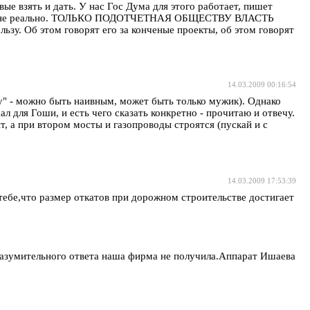
ые взять и дать. У нас Гос Дума для этого работает, пишет
вить не реально. ТОЛЬКО ПОДОТЧЕТНАЯ ОБЩЕСТВУ ВЛАСТЬ
Об этом говорят его за конченые проекты, об этом говорят
14.03.2009 00:16:54
ку" - можно быть наивным, может быть только мужик). Однако
ал для Гоши, и есть чего сказать конкретно - прочитаю и отвечу.
т, а при втором мосты и газопроводы строятся (пускай и с
14.03.2009 17:53:39
тебе,что размер откатов при дорожном строительстве достигает
разумительного ответа наша фирма не получила.Аппарат Ишаева