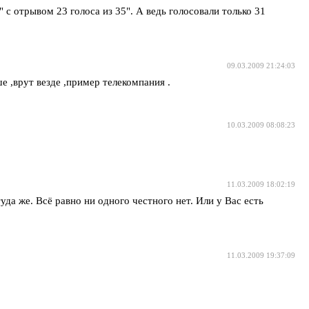
с отрывом 23 голоса из 35". А ведь голосовали только 31
09.03.2009 21:24:03
 ,врут везде ,пример телекомпания .
10.03.2009 08:08:23
11.03.2009 18:02:19
да же. Всё равно ни одного честного нет. Или у Вас есть
11.03.2009 19:37:09