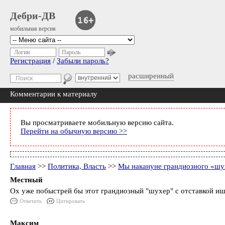
Дебри-ДВ
мобильная версия
Логин
Пароль
Регистрация
/
Забыли пароль?
расширенный
Комментарии к материалу
Вы просматриваете мобильную версию сайта.
Перейти на обычную версию >>
Главная
>>
Политика, Власть
>>
Мы накануне грандиозного «шу
Местный
Ох уже побыстрей бы этот грандиозный "шухер" с отставкой ишаева
Ответить
Цитировать
Максим