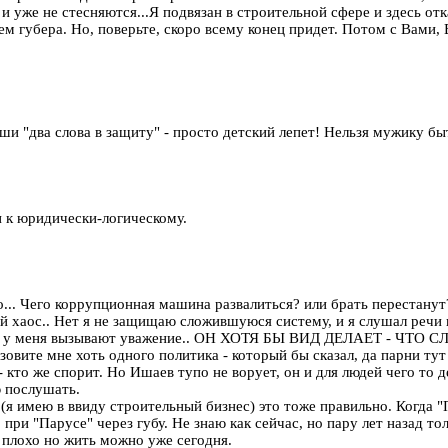
 и уже не стесняются...Я подвязан в строительной сфере и здесь от
м губера. Но, поверьте, скоро всему конец придет. Потом с Вами,
аши "два слова в защиту" - просто детский лепет! Нельзя мужику б
 к юридически-логическому.
о... Чего коррупционная машина развалиться? или брать перестанут
лный хаос.. Нет я не защищаю сложившуюся систему, и я слушал реч
но у меня вызывают уважение.. ОН ХОТЯ БЫ ВИД ДЕЛАЕТ - ЧТО С
зовите мне хоть одного политика - который бы сказал, да парни ту
 кто же спорит. Но Ишаев тупо не ворует, он и для людей чего то де
ю послушать.
(я имею в ввиду строительный бизнес) это тоже правильно. Когда 
о при "Парусе" через губу. Не знаю как сейчас, но пару лет назад 
же плохо но жить можно уже сегодня.