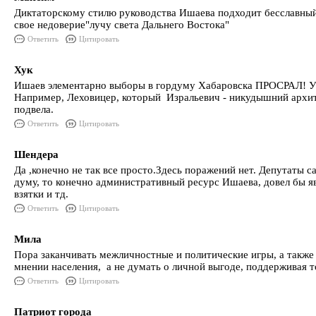
Диктаторскому стилю руководства Ишаева подходит бесславный
свое недоверие"лучу света Дальнего Востока"
Ответить
Цитировать
Хук
Ишаев элементарно выборы в гордуму Хабаровска ПРОСРАЛ! У И
Например, Леховицер, который Изральевич - никудышний архитек
подвела.
Ответить
Цитировать
Шендера
Да ,конечно не так все просто.Здесь поражений нет. Депутаты са
думу, то конечно административный ресурс Ишаева, довел бы явк
взятки и тд.
Ответить
Цитировать
Мила
Пора заканчивать межличностные и политические игры, а также
мнении населения, а не думать о личной выгоде, поддерживая т
Ответить
Цитировать
Патриот города