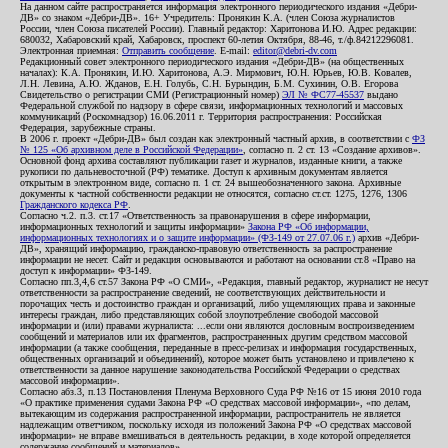
На данном сайте распространяется информация электронного периодического издания «Дебри-
ДВ» со знаком «Дебри-ДВ». 16+ Учредитель: Пронякин К.А. (член Союза журналистов
России, член Союза писателей России). Главный редактор: Харитонова И.Ю. Адрес редакции:
680032, Хабаровский край, Хабаровск, проспект 60-летия Октября, 88-46, т./ф.84212296081.
Электронная приемная:
Отправить сообщение
. E-mail:
editor@debri-dv.com
Редакционный совет электронного периодического издания «Дебри-ДВ» (на общественных
началах): К.А. Пронякин, И.Ю. Харитонова, А.Э. Мирмович, Ю.Н. Юрьев, Ю.В. Ковалев,
Л.Н. Левина, А.Ю. Жданов, Е.Н. Голубь, С.Н. Бурындин, Б.М. Сухинин, О.В. Егорова
Свидетельство о регистрации СМИ (Регистрационный номер)
ЭЛ № ФС77-45537
выдано
Федеральной службой по надзору в сфере связи, информационных технологий и массовых
коммуникаций (Роскомнадзор) 16.06.2011 г. Территория распространения: Российская
Федерация, зарубежные страны.
В 2006 г. проект «Дебри-ДВ» был создан как электронный частный архив, в соответствии с
ФЗ
№ 125 «Об архивном деле в Российской Федерации»
, согласно п. 2 ст. 13 «Создание архивов».
Основной фонд архива составляют публикации газет и журналов, изданные книги, а также
рукописи по дальневосточной (РФ) тематике. Доступ к архивным документам является
открытым в электронном виде, согласно п. 1 ст. 24 вышеобозначенного закона. Архивные
документы к частной собственности редакции не относятся, согласно ст.ст. 1275, 1276, 1306
Гражданского кодекса РФ
.
Согласно ч.2. п.3. ст.17 «Ответственность за правонарушения в сфере информации,
информационных технологий и защиты информации»
Закона РФ «Об информации,
информационных технологиях и о защите информации» (ФЗ-149 от 27.07.06 г.)
архив «Дебри-
ДВ», хранящий информацию, гражданско-правовую ответственность за распространение
информации не несет. Сайт и редакция основываются и работают на основании ст.8 «Право на
доступ к информации» ФЗ-149.
Согласно пп.3,4,6 ст.57 Закона РФ «О СМИ», «Редакция, главный редактор, журналист не несут
ответственности за распространение сведений, не соответствующих действительности и
порочащих честь и достоинство граждан и организаций, либо ущемляющих права и законные
интересы граждан, либо представляющих собой злоупотребление свободой массовой
информации и (или) правами журналиста: ...если они являются дословным воспроизведением
сообщений и материалов или их фрагментов, распространенных другим средством массовой
информации (а также сообщения, переданные в пресс-релизах и информация государственных,
общественных организаций и объединений), которое может быть установлено и привлечено к
ответственности за данное нарушение законодательства Российской Федерации о средствах
массовой информации».
Согласно абз.3, п.13 Постановления Пленума Верховного Суда РФ №16 от 15 июня 2010 года
«О практике применения судами Закона РФ «О средствах массовой информации», «по делам,
вытекающим из содержания распространенной информации, распространитель не является
надлежащим ответчиком, поскольку исходя из положений Закона РФ «О средствах массовой
информации» не вправе вмешиваться в деятельность редакции, в ходе которой определяется
содержание сообщений и материалов».