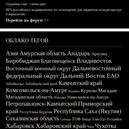
Охранник спит - смена идёт
80% российского медиаконтента это телевидение для пациентов психдиспансера
и наркологии.
Перейти на форум >>
ОБЛАКО ТЕГОВ
Азия
Амурская область
Анадырь
Арктика
Биробиджан
Владивосток
Благовещенск
Дальневосточный
Восточный военный округ
федеральный округ
Дальний Восток
ЕАО
Камчатский край
Забайкалье
Забайкальский край
Комсомольск-на-Амуре
Магадан
Курилы
Корякия
Магаданская область
Николаевск-на-Амуре
Находка
Приморский
Петропавловск-Камчатский
край
Республика Саха (Якутия)
Республика Бурятия
Сахалинская область
ТОФ
Тында
Улан-Удэ
Уссурийск
Сибирь
Хабаровск
Хабаровский край
Чукотка
Чита