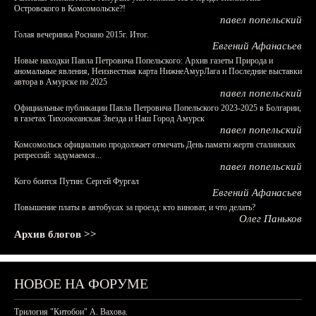
Островского в Комсомольске?!
павел попельский
Голая вечеринка Роснано 2015г. Итог.
Евгений Афанасьев
Новые находки Павла Петровича Попельского: Архив газеты Природа и
аномальные явления, Неизвестная карта НижнеАмурЛага и Последние выставки
автора в Амурске по 2025
павел попельский
Официальные публикации Павла Петровича Попельского 2023-2025 в Болгарии,
в газетах Тихоокеанская Звезда и Наш Город Амурск
павел попельский
Комсомольск официально продолжает отмечать День памяти жертв сталинских
репрессий: задумаемся...
павел попельский
Кого боится Путин: Сергей Фургал
Евгений Афанасьев
Повышение платы в автобусах за проезд: кто виноват, и что делать?
Олег Паньков
Архив блогов >>
НОВОЕ НА ФОРУМЕ
Трилогия "Китобои" А. Вахова.