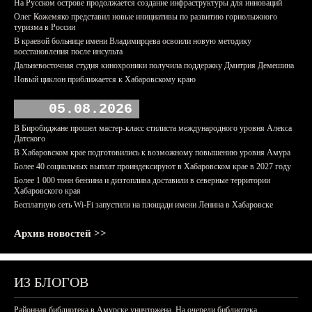
На Русском острове продолжается создание инфраструктуры для инноваций
Олег Кожемяко представил новые инициативы по развитию горнолыжного
туризма в России
В краевой больнице имени Владимирцева освоили новую методику
восстановления после инсульта
Дальневосточная студия кинохроники получила поддержку Дмитрия Демешина
Новый циклон приближается к Хабаровскому краю
05.08.2026
В Биробиджане прошел мастер-класс стилиста международного уровня Алекса
Датского
В Хабаровском крае подготовились к возможному повышению уровня Амура
Более 40 социальных выплат проиндексируют в Хабаровском крае в 2027 году
Более 1 000 тонн бензина и дизтоплива доставили в северные территории
Хабаровского края
Бесплатную сеть Wi-Fi запустили на площади имени Ленина в Хабаровске
Архив новостей >>
ИЗ БЛОГОВ
Районная библиотека в Амурске уничтожена. На очереди библиотека