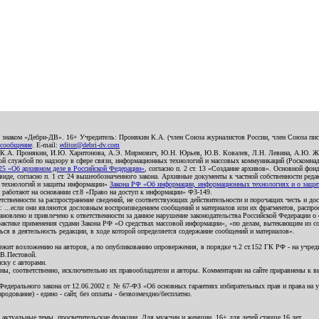
о знаком «Дебри-ДВ». 16+ Учредитель: Пронякин К.А. (член Союза журналистов России, член Союза писа
 сообщение
. E-mail:
editor@debri-dv.com
): К.А. Пронякин, И.Ю. Харитонова, А.Э. Мирмович, Ю.Н. Юрьев, Ю.В. Ковалев, Л.Н. Левина, А.Ю. Ж
 службой по надзору в сфере связи, информационных технологий и массовых коммуникаций (Роскомнадзо
5 «Об архивном деле в Российской Федерации»
, согласно п. 2 ст. 13 «Создание архивов». Основной фон
е, согласно п. 1 ст. 24 вышеобозначенного закона. Архивные документы к частной собственности редакци
ых технологий и защиты информации»
Закона РФ «Об информации, информационных технологиях и о защите
и работают на основании ст.8 «Право на доступ к информации» ФЗ-149.
етственности за распространение сведений, не соответствующих действительности и порочащих честь и д
 ...если они являются дословным воспроизведением сообщений и материалов или их фрагментов, распро
новлено и привлечено к ответственности за данное нарушение законодательства Российской Федерации о
актике применения судами Закона РФ «О средствах массовой информации», «по делам, вытекающим из со
ся в деятельность редакции, в ходе которой определяется содержание сообщений и материалов».
жит возложению на авторов, а по опубликованию опровержения, в порядке ч.2 ст.152 ГК РФ - на учредит
.В.Пестовой.
ску с авторами.
енны, соответственно, исключительно их правообладатели и авторы. Комментарии на сайте приравнены к
дерального закона от 12.06.2002 г. № 67-ФЗ «Об основных гарантиях избирательных прав и права на уча
дование) - едино - сайт, без оплаты - безвозмездно/бесплатно.
 актуальные темы, просветительские функции. Для мужчин и женщин. 16+ для детей старше 16 лет.