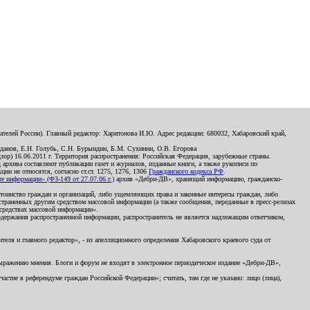
телей России). Главный редактор: Харитонова И.Ю. Адрес редакции: 680032, Хабаровский край,
данов, Е.Н. Голубь, С.Н. Бурындин, Б.М. Сухинин, О.В. Егорова
р) 16.06.2011 г. Территория распространения: Российская Федерация, зарубежные страны.
д архива составляют публикации газет и журналов, изданные книги, а также рукописи по
и не относятся, согласно ст.ст. 1275, 1276, 1306
Гражданского кодекса РФ
.
 информации» (ФЗ-149 от 27.07.06 г.)
архив «Дебри-ДВ», хранящий информацию, гражданско-
остоинство граждан и организаций, либо ущемляющих права и законные интересы граждан, либо
страненных другим средством массовой информации (а также сообщения, переданные в пресс-релизах
 средствах массовой информации».
держания распространенной информации, распространитель не является надлежащим ответчиком,
еля и главного редактор», - из апелляционного определения Хабаровского краевого суда от
 выражению мнения. Блоги и форум не входят в электронное периодическое издание «Дебри-ДВ»,
стие в референдуме граждан Российской Федерации»; считать, там где не указано: лицо (лица),