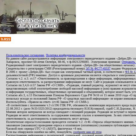
Пользовательское соглашение
,
Политика конфиденциальности
На данном сайте распространяется информация электронного периодического издания «Дебри-ДВ» с
Хабаровск, проспект 60-летия Октября, 88-46, т./ф.84212296081. Электронная приемная:
Отправить
Редакционный совет электронного периодического издания «Дебри-ДВ» (на общественных началах
Свидетельство о регистрации СМИ (Регистрационный номер)
ЭЛ № ФС77-45537
выдано Федеральной
В 2006 г. проект «Дебри-ДВ» был создан как электронный частный архив, в соответствии с
ФЗ № 12
дальневосточной (РФ) тематике. Доступ к архивным документам является открытым в электронном вид
Согласно ч.2. п.3. ст.17 «Ответственность за правонарушения в сфере информации, информационн
правовую ответственность за распространение информации не несет. Сайт и редакция основываются 
Согласно пп.3,4,6 ст.57 Закона РФ «О СМИ», «Редакция, главный редактор, журналист не несут отв
представляющих собой злоупотребление свободой массовой информации и (или) правами журналиста:
и информация государственных, общественных организаций и объединений), которое может быть уста
Согласно абз.3, п.13 Постановления Пленума Верховного Суда РФ №16 от 15 июня 2010 года «О пр
поскольку исходя из положений Закона РФ «О средствах массовой информации» не вправе вмешивать
Воспользуйтесь «Правом на ответ» (ст.46 Закона РФ «О СМИ»).
«В соответствии с положением ч.3 ст.196 ГПК РФ, обязанность компенсации морального вреда подле
22.08.2012 г. (дело №33-5325/2012) председательствующего И.И.Куликовой, судей С.И.Дорожко, Н
Мнения авторов материалов не всегда совпадают с позицией редакции. Редакция не вступает в перепи
Редакция не несет ответственность за содержание внешних ссылок и комментариев. За них ответств
ответственность за достоверность и наполняемость несут авторы.
Политические опросы/голосования проводятся согласно ч.2. ст.46 «Опросы общественного мнения» Фе
заказавшее (заказавших) проведение опроса и оплатившее (оплативших) указанную публикацию (обнаро
Часовой пояс сервера UTC+11 (AEST), фактически +8 мск.
Если вы обнаружили ошибки на сайте, пожалуйста,
сообщите нам об этом
.
Распространение информации о политической, социальной, духовной жизни общества, публикации на