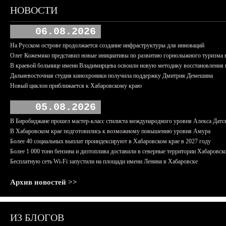
НОВОСТИ
06.08.2026
На Русском острове продолжается создание инфраструктуры для инноваций
Олег Кожемяко представил новые инициативы по развитию горнолыжного туризма 
В краевой больнице имени Владимирцева освоили новую методику восстановления п
Дальневосточная студия кинохроники получила поддержку Дмитрия Демешина
Новый циклон приближается к Хабаровскому краю
05.08.2026
В Биробиджане прошел мастер-класс стилиста международного уровня Алекса Датс
В Хабаровском крае подготовились к возможному повышению уровня Амура
Более 40 социальных выплат проиндексируют в Хабаровском крае в 2027 году
Более 1 000 тонн бензина и дизтоплива доставили в северные территории Хабаровск
Бесплатную сеть Wi-Fi запустили на площади имени Ленина в Хабаровске
Архив новостей >>
ИЗ БЛОГОВ