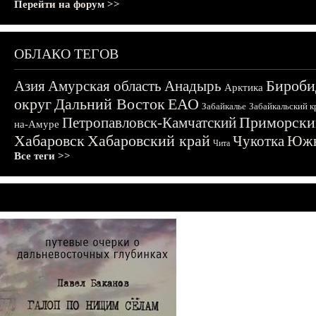
Перейти на форум >>
ОБЛАКО ТЕГОВ
Бироби
Азия
Амурская область
Анадырь
Арктика
округ
Дальний Восток
ЕАО
Забайкалье
Забайкальский к
Приморски
Петропавловск-Камчатский
на-Амуре
Хабаровск
Хабаровский край
Чукотка
Южн
Чита
Все теги >>