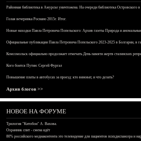
Районная библиотека в Амурске уничтожена. На очереди библиотека Островского в
Голая вечеринка Роснано 2015г. Итог.
Новые находки Павла Петровича Попельского: Архив газеты Природа и аномальные
Официальные публикации Павла Петровича Попельского 2023-2025 в Болгарии, в г
Комсомольск официально продолжает отмечать День памяти жертв сталинских репрес
Кого боится Путин: Сергей Фургал
Повышение платы в автобусах за проезд: кто виноват, и что делать?
Архив блогов >>
НОВОЕ НА ФОРУМЕ
Трилогия "Китобои" А. Вахова.
Охранник спит - смена идёт
80% российского медиаконтента это телевидение для пациентов психдиспансера и на