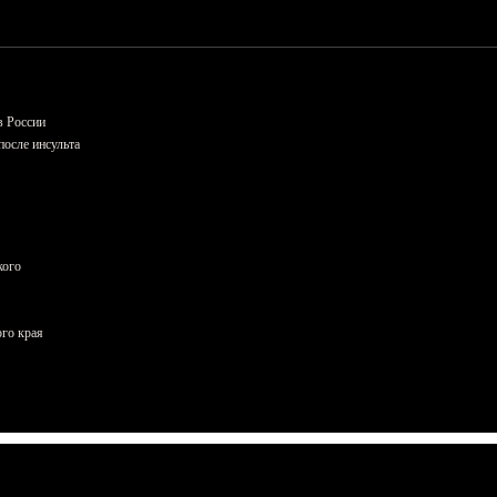
в России
осле инсульта
кого
ого края