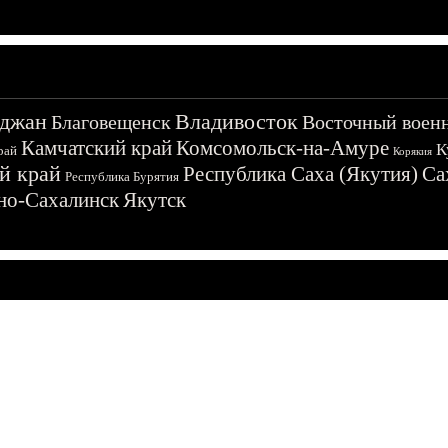
джан
Владивосток
Благовещенск
Восточный воен
Камчатский край
Комсомольск-на-Амуре
К
рай
Корякия
й край
Республика Саха (Якутия)
Са
Республика Бурятия
о-Сахалинск
Якутск