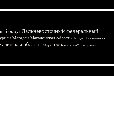
Дальневосточный федеральный
ный округ
Магадан
Магаданская область
урилы
Николаевск-
Находка
халинская область
ТОФ
Тында
Улан-Удэ
Уссурийск
Сибирь