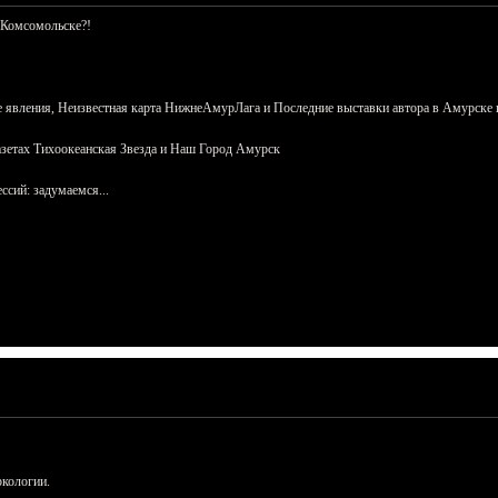
 Комсомольске?!
 явления, Неизвестная карта НижнеАмурЛага и Последние выставки автора в Амурске 
азетах Тихоокеанская Звезда и Наш Город Амурск
сий: задумаемся...
ркологии.