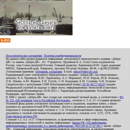
Пользовательское соглашение
,
Политика конфиденциальности
На данном сайте распространяется информация электронного периодического издания «Дебри-
ДВ» со знаком «Дебри-ДВ». 16+ Учредитель: Пронякин К.А. (член Союза журналистов
России, член Союза писателей России). Главный редактор: Харитонова И.Ю. Адрес редакции:
680032, Хабаровский край, Хабаровск, проспект 60-летия Октября, 88-46, т./ф.84212296081.
Электронная приемная:
Отправить сообщение
. E-mail:
editor@debri-dv.com
Редакционный совет электронного периодического издания «Дебри-ДВ» (на общественных
началах): К.А. Пронякин, И.Ю. Харитонова, А.Э. Мирмович, Ю.Н. Юрьев, Ю.В. Ковалев,
Л.Н. Левина, А.Ю. Жданов, Е.Н. Голубь, С.Н. Бурындин, Б.М. Сухинин, О.В. Егорова
Свидетельство о регистрации СМИ (Регистрационный номер)
ЭЛ № ФС77-45537
выдано
Федеральной службой по надзору в сфере связи, информационных технологий и массовых
коммуникаций (Роскомнадзор) 16.06.2011 г. Территория распространения: Российская
Федерация, зарубежные страны.
В 2006 г. проект «Дебри-ДВ» был создан как электронный частный архив, в соответствии с
ФЗ
№ 125 «Об архивном деле в Российской Федерации»
, согласно п. 2 ст. 13 «Создание архивов».
Основной фонд архива составляют публикации газет и журналов, изданные книги, а также
рукописи по дальневосточной (РФ) тематике. Доступ к архивным документам является
открытым в электронном виде, согласно п. 1 ст. 24 вышеобозначенного закона. Архивные
документы к частной собственности редакции не относятся, согласно ст.ст. 1275, 1276, 1306
Гражданского кодекса РФ
.
Согласно ч.2. п.3. ст.17 «Ответственность за правонарушения в сфере информации,
информационных технологий и защиты информации»
Закона РФ «Об информации,
информационных технологиях и о защите информации» (ФЗ-149 от 27.07.06 г.)
архив «Дебри-
ДВ», хранящий информацию, гражданско-правовую ответственность за распространение