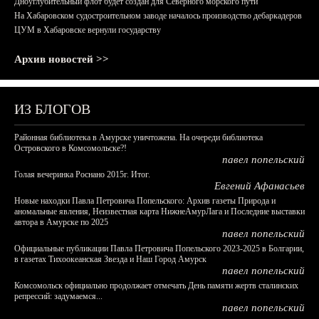
Дноуглубительный флот будет создан для Северного морского пути
На Хабаровском судостроительном заводе началось производство дебаркадеров
ЦУМ в Хабаровске вернули государству
Архив новостей >>
ИЗ БЛОГОВ
Районная библиотека в Амурске уничтожена. На очереди библиотека
Островского в Комсомольске?!
павел попельский
Голая вечеринка Роснано 2015г. Итог.
Евгений Афанасьев
Новые находки Павла Петровича Попельского: Архив газеты Природа и
аномальные явления, Неизвестная карта НижнеАмурЛага и Последние выставки
автора в Амурске по 2025
павел попельский
Официальные публикации Павла Петровича Попельского 2023-2025 в Болгарии,
в газетах Тихоокеанская Звезда и Наш Город Амурск
павел попельский
Комсомольск официально продолжает отмечать День памяти жертв сталинских
репрессий: задумаемся...
павел попельский