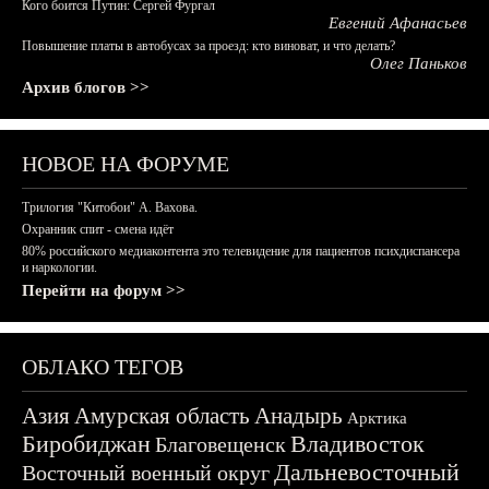
Кого боится Путин: Сергей Фургал
Евгений Афанасьев
Повышение платы в автобусах за проезд: кто виноват, и что делать?
Олег Паньков
Архив блогов >>
НОВОЕ НА ФОРУМЕ
Трилогия "Китобои" А. Вахова.
Охранник спит - смена идёт
80% российского медиаконтента это телевидение для пациентов психдиспансера
и наркологии.
Перейти на форум >>
ОБЛАКО ТЕГОВ
Азия
Амурская область
Анадырь
Арктика
Биробиджан
Владивосток
Благовещенск
Дальневосточный
Восточный военный округ