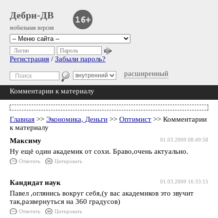
Дебри-ДВ
мобильная версия
Логин
Пароль
Регистрация
/
Забыли пароль?
расширенный
Комментарии к материалу
Главная
>>
Экономика, Деньги
>>
Оптимист
>> Комментарии
к материалу
Максиму
01.03.2009 08:49:58
Ну ещё один академик от сохи. Браво,очень актуально.
Ответить
Цитировать
Кандидат наук
01.03.2009 16:33:15
Павел ,оглянись вокруг себя,(у вас академиков это звучит
так,развернуться на 360 градусов)
Ответить
Цитировать