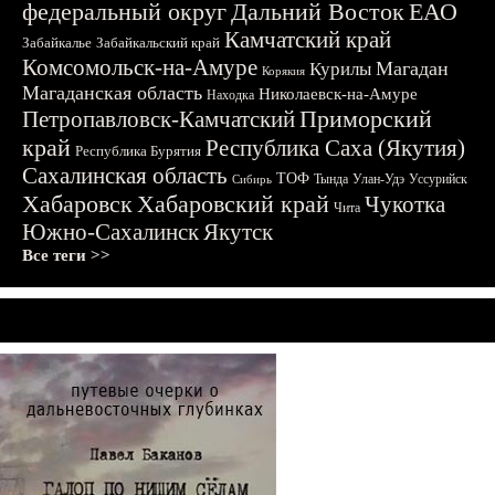
федеральный округ
Дальний Восток
ЕАО
Камчатский край
Забайкалье
Забайкальский край
Комсомольск-на-Амуре
Магадан
Курилы
Корякия
Магаданская область
Николаевск-на-Амуре
Находка
Приморский
Петропавловск-Камчатский
край
Республика Саха (Якутия)
Республика Бурятия
Сахалинская область
ТОФ
Тында
Улан-Удэ
Уссурийск
Сибирь
Хабаровск
Хабаровский край
Чукотка
Чита
Южно-Сахалинск
Якутск
Все теги >>