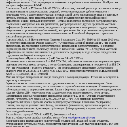
информации не несет. Сайт и редакция основываются и работают на основании ст.8 «Право на
доступ к информации» ФЗ-149.
Согласно пп.3,4,6 ст.57 Закона РФ «О СМИ», «Редакция, главный редактор, журналист не несут
ответственности за распространение сведений, не соответствующих действительности и
порочащих честь и достоинство граждан и организаций, либо ущемляющих права и законные
интересы граждан, либо представляющих собой злоупотребление свободой массовой
информации и (или) правами журналиста: ...если они являются дословным воспроизведением
сообщений и материалов или их фрагментов, распространенных другим средством массовой
информации (а также сообщения, переданные в пресс-релизах и информация государственных,
общественных организаций и объединений), которое может быть установлено и привлечено к
ответственности за данное нарушение законодательства Российской Федерации о средствах
массовой информации».
Согласно абз.3, п.13 Постановления Пленума Верховного Суда РФ №16 от 15 июня 2010 года
«О практике применения судами Закона РФ «О средствах массовой информации», «по делам,
вытекающим из содержания распространенной информации, распространитель не является
надлежащим ответчиком, поскольку исходя из положений Закона РФ «О средствах массовой
информации» не вправе вмешиваться в деятельность редакции, в ходе которой определяется
содержание сообщений и материалов».
Воспользуйтесь «Правом на ответ» (ст.46 Закона РФ «О СМИ»).
«В соответствии с положением ч.3 ст.196 ГПК РФ, обязанность компенсации морального вреда
подлежит возложению на авторов, а по опубликованию опровержения, в порядке ч.2 ст.152 ГК
РФ - на учредителя и главного редактор», - из апелляционного определения Хабаровского
краевого суда от 22.08.2012 г. (дело №33-5325/2012) председательствующего И.И.Куликовой,
судей С.И.Дорожко, Н.В.Пестовой.
Мнения авторов материалов не всегда совпадают с позицией редакции. Редакция не вступает в
переписку с авторами.
Редакция не несет ответственность за содержание внешних ссылок и комментариев. За них
ответственны, соответственно, исключительно их правообладатели и авторы. Комментарии на
сайте приравнены к выражению мнения. Блоги и форум не входят в электронное периодическое
издание «Дебри-ДВ», ответственность за достоверность и наполняемость несут авторы.
Политические опросы/голосования проводятся согласно ч.2. ст.46 «Опросы общественного
мнения» Федерального закона от 12.06.2002 г. № 67-ФЗ «Об основных гарантиях
избирательных прав и права на участие в референдуме граждан Российской Федерации»;
считать, там где не указано: лицо (лица), заказавшее (заказавших) проведение опроса и
оплатившее (оплативших) указанную публикацию (обнародование) - едино - сайт, без оплаты -
безвозмездно/бесплатно.
Часовой пояс сервера UTC+11 (AEST), фактически +8 мск.
Если вы обнаружили ошибки на сайте, пожалуйста,
сообщите нам об этом
.
Распространение информации о политической, социальной, духовной жизни общества,
публикации на актуальные темы, просветительские функции. Для мужчин и женщин. 16+ для
детей старше 16 лет.