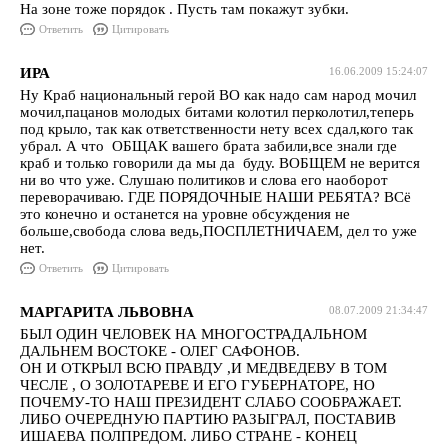
На зоне тоже порядок . Пусть там покажут зубки.
Ответить
Цитировать
ИРА
16.06.2009 15:24:07
Ну Краб национальный герой ВО как надо сам народ мочил
мочил,пацанов молодых битами колотил перколотил,теперь
под крыло, так как ответственности нету всех сдал,кого так
убрал. А что ОБЩАК вашего брата забили,все знали где
краб и только говорили да мы да буду. ВОБЩЕМ не верится
ни во что уже. Слушаю политиков и слова его наоборот
переворачиваю. ГДЕ ПОРЯДОЧНЫЕ НАШИ РЕБЯТА? ВСё
это конечно и останется на уровне обсуждения не
больше,свобода слова ведь,ПОСПЛЕТНИЧАЕМ, дел то уже
нет.
Ответить
Цитировать
МАРГАРИТА ЛЬВОВНА
08.07.2009 21:34:47
БЫЛ ОДИН ЧЕЛОВЕК НА МНОГОСТРАДАЛЬНОМ
ДАЛЬНЕМ ВОСТОКЕ - ОЛЕГ САФОНОВ.
ОН И ОТКРЫЛ ВСЮ ПРАВДУ ,И МЕДВЕДЕВУ В ТОМ
ЧЕСЛЕ , О ЗОЛОТАРЕВЕ И ЕГО ГУБЕРНАТОРЕ, НО
ПОЧЕМУ-ТО НАШ ПРЕЗИДЕНТ СЛАБО СООБРАЖАЕТ.
ЛИБО ОЧЕРЕДНУЮ ПАРТИЮ РАЗЫГРАЛ, ПОСТАВИВ
ИШАЕВА ПОЛПРЕДОМ. ЛИБО СТРАНЕ - КОНЕЦ