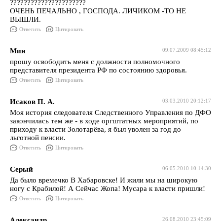
??????????????????????
ОЧЕНЬ ПЕЧАЛЬНО , ГОСПОДА. ЛИЧИКОМ -ТО НЕ
ВЫШЛИ.
Ответить
Цитировать
Мин
09.07.2009 08:45:12
прошу освободить меня с должности полномочного
представителя президента РФ по состоянию здоровья.
Ответить
Цитировать
Исаков П. А.
03.03.2010 20:12:17
Моя история следователя Следственного Управления по ДФО
закончилась тем же - в ходе оргштатных мероприятий, по
приходу к власти Золотарёва, я был уволен за год до
льготной пенсии.
Ответить
Цитировать
Серый
06.05.2010 10:14:30
Да было времечко В Хабаровске! И жили мы на широкую
ногу с Крабилой! А Сейчас Жопа! Мусара к власти пришли!
Ответить
Цитировать
Александр
26.08.2010 23:45:09