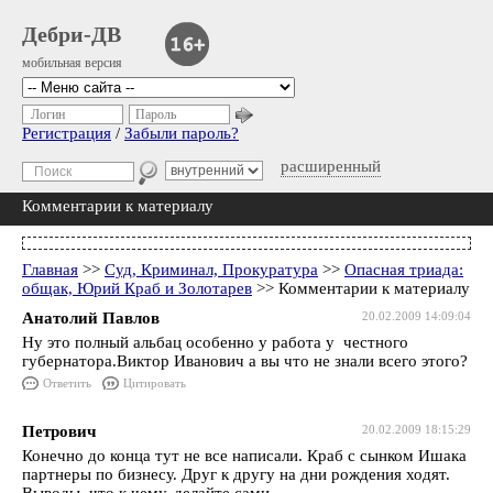
Дебри-ДВ
мобильная версия
Логин
Пароль
Регистрация
/
Забыли пароль?
расширенный
Комментарии к материалу
Главная
>>
Суд, Криминал, Прокуратура
>>
Опасная триада:
общак, Юрий Краб и Золотарев
>> Комментарии к материалу
Анатолий Павлов
20.02.2009 14:09:04
Ну это полный альбац особенно у работа у честного
губернатора.Виктор Иванович а вы что не знали всего этого?
Ответить
Цитировать
Петрович
20.02.2009 18:15:29
Конечно до конца тут не все написали. Краб с сынком Ишака
партнеры по бизнесу. Друг к другу на дни рождения ходят.