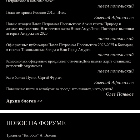
Островского в Комсомольске?!
павел попельский
Голая вечеринка Роснано 2015г. Итог.
Евгений Афанасьев
Новые находки Павла Петровича Попельского: Архив газеты Природа и
аномальные явления, Неизвестная карта НижнеАмурЛага и Последние выставки
автора в Амурске по 2025
павел попельский
Официальные публикации Павла Петровича Попельского 2023-2025 в Болгарии,
в газетах Тихоокеанская Звезда и Наш Город Амурск
павел попельский
Комсомольск официально продолжает отмечать День памяти жертв сталинских
репрессий: задумаемся...
павел попельский
Кого боится Путин: Сергей Фургал
Евгений Афанасьев
Повышение платы в автобусах за проезд: кто виноват, и что делать?
Олег Паньков
Архив блогов >>
НОВОЕ НА ФОРУМЕ
Трилогия "Китобои" А. Вахова.