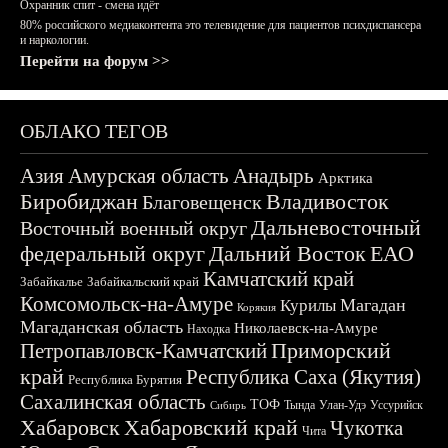
Охранник спит - смена идёт
80% российского медиаконтента это телевидение для пациентов психдиспансера
и наркологии.
Перейти на форум >>
ОБЛАКО ТЕГОВ
Азия
Амурская область
Анадырь
Арктика
Биробиджан
Владивосток
Благовещенск
Дальневосточный
Восточный военный округ
федеральный округ
Дальний Восток
ЕАО
Камчатский край
Забайкалье
Забайкальский край
Комсомольск-на-Амуре
Магадан
Курилы
Корякия
Магаданская область
Николаевск-на-Амуре
Находка
Приморский
Петропавловск-Камчатский
край
Республика Саха (Якутия)
Республика Бурятия
Сахалинская область
ТОФ
Тында
Улан-Удэ
Уссурийск
Сибирь
Хабаровск
Хабаровский край
Чукотка
Чита