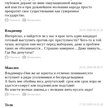
глубоком дерьме по вине оккупационной жидовс
кой власти и при дальнейшем молчании народа просто
прекратит свое существование как суверенное
государство.
Ответить
Цитировать
Владимир
26.02.2009 00:32:35
Интересно, а найдется ли у нас в крае хоть один кандидат
готовый выступить против орг. преступности? Чего-то в той
чуши, которую они несут перед выборами, даже и проблем
таких не обозначается... Страшно наверное... Даже пикнуть..
Где Вы депутаты?
Ответить
Цитировать
Максим
26.02.2009 08:38:27
Владимиру-Они же не идиоты и отлично понимают,что
вступают в ряды уголовников и беспредельщиков
А быть вне обоймы весь депутатский срок или срок мэра не
удастся-сожрут или подловят,или подставят
Во власти волчьи законы,а с волками жить-кусать надо!
Ответить
Цитировать
Толя
27.02.2009 10:52:20