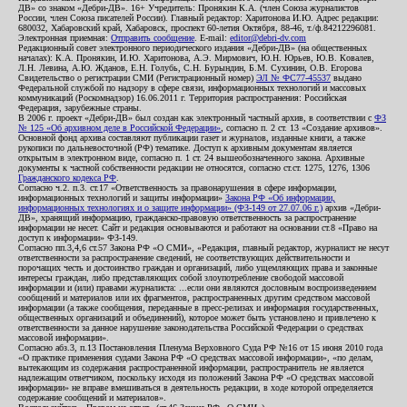
ДВ» со знаком «Дебри-ДВ». 16+ Учредитель: Пронякин К.А. (член Союза журналистов
России, член Союза писателей России). Главный редактор: Харитонова И.Ю. Адрес редакции:
680032, Хабаровский край, Хабаровск, проспект 60-летия Октября, 88-46, т./ф.84212296081.
Электронная приемная:
Отправить сообщение
. E-mail:
editor@debri-dv.com
Редакционный совет электронного периодического издания «Дебри-ДВ» (на общественных
началах): К.А. Пронякин, И.Ю. Харитонова, А.Э. Мирмович, Ю.Н. Юрьев, Ю.В. Ковалев,
Л.Н. Левина, А.Ю. Жданов, Е.Н. Голубь, С.Н. Бурындин, Б.М. Сухинин, О.В. Егорова
Свидетельство о регистрации СМИ (Регистрационный номер)
ЭЛ № ФС77-45537
выдано
Федеральной службой по надзору в сфере связи, информационных технологий и массовых
коммуникаций (Роскомнадзор) 16.06.2011 г. Территория распространения: Российская
Федерация, зарубежные страны.
В 2006 г. проект «Дебри-ДВ» был создан как электронный частный архив, в соответствии с
ФЗ
№ 125 «Об архивном деле в Российской Федерации»
, согласно п. 2 ст. 13 «Создание архивов».
Основной фонд архива составляют публикации газет и журналов, изданные книги, а также
рукописи по дальневосточной (РФ) тематике. Доступ к архивным документам является
открытым в электронном виде, согласно п. 1 ст. 24 вышеобозначенного закона. Архивные
документы к частной собственности редакции не относятся, согласно ст.ст. 1275, 1276, 1306
Гражданского кодекса РФ
.
Согласно ч.2. п.3. ст.17 «Ответственность за правонарушения в сфере информации,
информационных технологий и защиты информации»
Закона РФ «Об информации,
информационных технологиях и о защите информации» (ФЗ-149 от 27.07.06 г.)
архив «Дебри-
ДВ», хранящий информацию, гражданско-правовую ответственность за распространение
информации не несет. Сайт и редакция основываются и работают на основании ст.8 «Право на
доступ к информации» ФЗ-149.
Согласно пп.3,4,6 ст.57 Закона РФ «О СМИ», «Редакция, главный редактор, журналист не несут
ответственности за распространение сведений, не соответствующих действительности и
порочащих честь и достоинство граждан и организаций, либо ущемляющих права и законные
интересы граждан, либо представляющих собой злоупотребление свободой массовой
информации и (или) правами журналиста: ...если они являются дословным воспроизведением
сообщений и материалов или их фрагментов, распространенных другим средством массовой
информации (а также сообщения, переданные в пресс-релизах и информация государственных,
общественных организаций и объединений), которое может быть установлено и привлечено к
ответственности за данное нарушение законодательства Российской Федерации о средствах
массовой информации».
Согласно абз.3, п.13 Постановления Пленума Верховного Суда РФ №16 от 15 июня 2010 года
«О практике применения судами Закона РФ «О средствах массовой информации», «по делам,
вытекающим из содержания распространенной информации, распространитель не является
надлежащим ответчиком, поскольку исходя из положений Закона РФ «О средствах массовой
информации» не вправе вмешиваться в деятельность редакции, в ходе которой определяется
содержание сообщений и материалов».