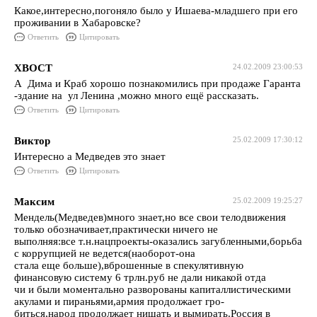
Какое,интересно,погоняло было у Ишаева-младшего при его
проживании в Хабаровске?
Ответить
Цитировать
ХВОСТ
24.02.2009 23:00:53
А Дима и Краб хорошо познакомились при продаже Гаранта
-здание на ул Ленина ,можно много ещё рассказать.
Ответить
Цитировать
Виктор
25.02.2009 17:30:12
Интересно а Медведев это знает
Ответить
Цитировать
Максим
25.02.2009 19:25:27
Мендель(Медведев)много знает,но все свои телодвижения
только обозначивает,практически ничего не
выполняя:все т.н.нацпроекты-оказались загубленными,борьба
с коррупцией не ведется(наоборот-она
стала еще больше),вброшенные в спекулятивную
финансовую систему 6 трлн.руб не дали никакой отда
чи и были моментально разворованы капиталлистическими
акулами и пираньями,армия продолжает гро-
биться,народ продолжает нищать и вымирать.Россия в