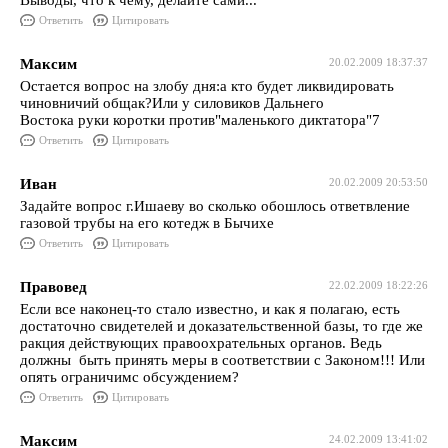
Выводы, что к чему, делайте сами...
Ответить
Цитировать
Максим
20.02.2009 18:37:37
Остается вопрос на злобу дня:а кто будет ликвидировать
чиновничий общак?Или у силовиков Дальнего
Востока руки коротки против"маленького диктатора"7
Ответить
Цитировать
Иван
20.02.2009 20:53:50
Задайте вопрос г.Ишаеву во сколько обошлось ответвление
газовой трубы на его котедж в Бычихе
Ответить
Цитировать
Правовед
22.02.2009 18:22:26
Если все наконец-то стало известно, и как я полагаю, есть
достаточно свидетелей и доказательственной базы, то где же
ракция действующих правоохрательных органов. Ведь
должны быть принять меры в соответствии с Законом!!! Или
опять ограничимс обсуждением?
Ответить
Цитировать
Максим
24.02.2009 13:41:02